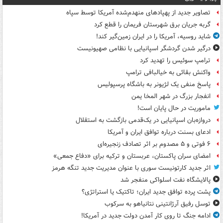
تصاویر جدید از پهپادهای منهدم‌شده آمریکا توسط سپاه
گربه جریان برق شهرستان فریمان را قطع کرد
شاید روسیه، آمریکا را در ایران زمین‌گیر کند!
درگیر شدن گردشگر اسپانیایی با نظامی صهیونیست
ترامپ سوئیس را تهدید کرد
واکنش بقائی به خیالبافی ترامپ
پاسخ منفی یک لژیونر به باشگاه پرسپولیس
انفجار بزرگ در شهر المخا یمن
ماموریت در حال پایان است!
دروازه‌بان اسپانیایی در یک‌قدمی بازگشت به استقلال
ادعای بسنت درباره توافق ایران و آمریکا
۶ فوتی و ۵ مصدوم بر اثر تصادف زنجیره‌ای
امضای سران پاکستان، عربستان و ترکیه برای «دفاع جمعی»
اثر جدید کارتونیست سوری با عنوان مدیریت جدید تنگه هرمز
پالایشگاه نفت اسلواکی منفجر شد
پشت پرده توافق جدید ایران؛ تاکتیک یا استراتژی؟
توسل رفیق آرژانتینی نتانیاهو به سرکوب
ادامه جنگ تا روی کار آمدن دولت جدید در آمریکا!