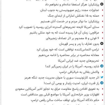
پزشکیان: هرگز استعفا نداده‌ام و نخواهم داد
تجاوزات مجدد رژیم صهیونیستی به جنوب لبنان
حمله به ۱۵ نفتکش‌ اماراتی از ابتدای جنگ
پزشکیان: ما نوکر مردم و در خدمت آنان هستیم
سنای آمریکا لایحه تحریم‌های گسترده انرژی روسیه را تصویب کرد
عراقچی: زمان آن فرا رسیده است که به خود متکی باشیم
۶ فوتی و ۵ مصدوم بر اثر تصادف زنجیره‌ای
بدون تعارف با پدر و پسر قهرمان
ترامپ التماس‌کننده توافقی است که خود ویران کرد
معادله محاصره در برابر محاصره را ادامه می‌دهیم
تحریم‌های جدید ضد ایرانی آمریکا
شاید روسیه، آمریکا را در ایران زمین‌گیر کند!
واکنش بقائی به خیالبافی ترامپ
اثر جدید کارتونیست سوری با عنوان مدیریت جدید تنگه هرمز
راز قدرت ایران، امنیت پایدار و بومی آن است!
به تعویق افتادن پاسخ مقاومت عراق به تجاوز اخیر آمریکایی سعودی
اظهارات وزیر خزانه‌داری آمریکا با مواضع قبلی وی متناقض است
حکم دادگاه آمریکا برای توقف ساخت سالن رقص ترامپ