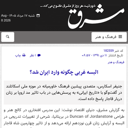
شنبه ۱۷ مرداد ۱۴۰۵ -
Aug
8 2026
فرهنگ و هنر
کد خبر
182559
تاریخ انتشار:
۱۱ دی ۱۳۹۱ - ۰۸:۵۷
۱ نظر
چاپ
فرهنگ و هنر
البسه غربی چگونه وارد ایران شد؟
جنیفر اسکارس، متصدی پیشین فرهنگ خاورمیانه در موزه ملی اسکاتلند
در گفت‌وگو با «تاریخ ایرانی» به پرسش‌هایی در باب تاثیر مد اروپا بر زنان
دربار قاجار پاسخ داده است.
به گزارش مشرق، دنیای اقتصاد نوشت: این مدرس افتخاری در کالج هنر و
طراحی Duncan of Jordanstone در بریتانیا، شرحی از تغییرات تدریجی در
البسه و آرایش زنان قرن نوزدهم ارائه می‌دهد و از تاثیر چهارمین شاه قاجار