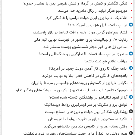
تنگی انگشتر و کفش در گرما؛ واکنش طبیعی بدن یا هشدار جدی؟
مورینیو هرگز نباید از رئال مادرید جدا می‌شد
آتلانتیک: تاب‌آوری ایران دولت ترامپ را غافلگیر کرد
ترامپ باعث افول هژمونی آمریکا شد!
فشار هم‌زمان گرانی مواد اولیه و افت تقاضا بر بازار پلاستیک
رقابت ۲۸ والیبالیست برای حضور در فهرست نهایی تیم ملی
اسامی ژل‌های غیر مجاز شستشوی پوست منتشر شد
سندرز: ترامپ نماد فساد، اقتدارگرایی و جنگ‌طلبی است!
مراقب علائم هپاتیت باشید!
ادامه جنگ تا روی کار آمدن دولت جدید در آمریکا!
باغچه‌های خانگی در کاهش خطر ابتلا به دیابت موثرند
نگرانی تل‌آویو از گسترش پرونده‌های جاسوسی مرتبط با ایران
نیویورک تایمز: غرب تمایلی به تجهیز اوکراین به موشک‌های رهگیر ندارد
آیا از نفوذ نتانیاهو در واشنگتن کاسته شده است؟
توافق پرو و مکزیک بر سر ازسرگیری روابط دیپلماتیک
پزشکیان: شکافی بین دولت و نیروهای مسلح نیست
تاکید نخست‌وزیر عراق بر تقویت روابط با عربستان
وقتی رسانه عبری از کابوس بنیامین نتانیاهو می‌گوید
هیچ دولتی به اندازۀ ما در جهت سیاست‌های رهبری قدم برنداشت