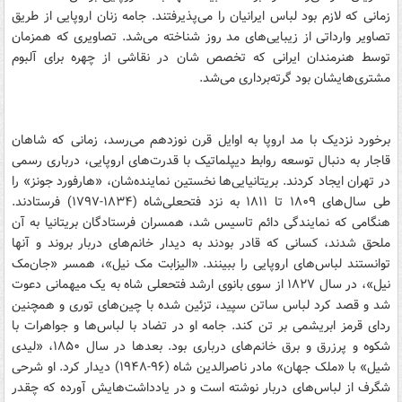
زمانی که لازم بود لباس ایرانیان را می‌پذیرفتند. جامه زنان اروپایی از طریق
تصاویر وارداتی از زیبایی‌های مد روز شناخته می‌شد. تصاویری که همزمان
توسط هنرمندان ایرانی که تخصص شان در نقاشی از چهره برای آلبوم
مشتری‌هایشان بود گرته‌برداری می‌شد.
برخورد نزدیک با مد اروپا به اوایل قرن نوزدهم می‌رسد، زمانی که شاهان
قاجار به دنبال توسعه روابط دیپلماتیک با قدرت‌های اروپایی، درباری رسمی
در تهران ایجاد کردند. بریتانیایی‌ها نخستین نماینده‌شان، «هارفورد جونز» را
طی سال‌های ۱۸۰۹ تا ۱۸۱۱ به نزد فتحعلی‌شاه (۱۸۳۴-۱۷۹۷) فرستادند.
هنگامی که نمایندگی دائم تاسیس شد، همسران فرستادگان بریتانیا به آن
ملحق شدند، کسانی که قادر بودند به دیدار خانم‌های دربار بروند و آنها
توانستند لباس‌های اروپایی را ببینند. «الیزابت مک نیل»، همسر «جان‌مک
نیل»، در سال ۱۸۲۷ از سوی بانوی ارشد فتحعلی شاه به یک ميهمانی دعوت
شد و قصد کرد لباس ساتن سپید، تزئین شده با چین‌های توری و همچنین
ردای قرمز ابریشمی بر تن کند. جامه او در تضاد با لباس‌ها و جواهرات با
شکوه و پرزرق و برق خانم‌های درباری بود. بعد‌ها در سال ۱۸۵۰، «لیدی
شیل» با «ملک جهان» مادر ناصرالدین شاه (۹۶-۱۹۴۸) دیدار کرد. او شرحی
شگرف از لباس‌های دربار نوشته است و در یادداشت‌هایش آورده که چقدر