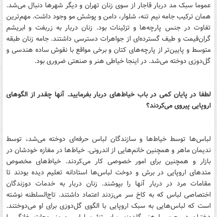
عموما سبک مد دربار قاجار از سوی زنان تهران و دیگر شهر‌ها دنبال می‌شد.‌‌
همان ترکیب جامه نیم تنه، شلوار، دامن و پوشش مو وجود داشت. مهم‌ترین
تفاوت در جنس پارچه‌ها و تزئینات بود. زنان دربار به زربفت و ابریشم
گران‌قیمت و طیف گسترده‌ای از جواهرات دسترسی داشتند. جامه زنان طبقه
متوسط و پایین‌تر از پارچه‌های کتان و برخی مواقع با نقوش ساده هندسی و
گل‌دوزی دوخته می‌شد. در اینجا خیاطی هنر و صنعتی ضروری بود.
لطفا در پایان کمی در باب خیاط‌های دربار بفرمایید. آنها چقدر از الگوهای
اروپایی پیروی می‌کردند؟
لباس‌ها توسط خیاط‌ها و سازندگان لباس حرفه‌ای دوخته می‌شد، توسط
ندیمان ماهر و همچنین خانم‌هایی از اندرونی. خیاط‌ها در مغازه خودشان در
بازار و همچنین برای امور خصوصی کار می‌کردند. خیاط‌های مخصوص
متد‌های اروپایی در برش و دوخت لباس‌ها استادانه تعلیم دیده بودند تا
مقامات مرد در دربار آنها را بپوشند. زنان دربار به خدمات دوزندگان
اختصاصی لباس که به کاخ سر می‌زدند اعتماد داشتند. تاج‌السلطنه نوشته
است که لباس‌هایی به سبک اروپایی با الگوی گل‌دوزی برای او می‌دوختند.