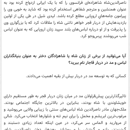
ناصرالدین‌شاه شاهزاده‌ای فرانسوی را که با یک ایرانی ازدواج کرده بود به
عنوان همنشین و مترجم شفاهی استخدام کرده بود که شاید به خوبی وی را
پیرامون جامه‌هاي اروپایی مطلع کرده باشد. لیدی شیل در طی یکی از اولین
بازدید‌هایش از دربار قجر خواهر ناتنی شاه را ملاقات کرد که با بزرگواری وی
را پذیرفت و از او درباره لباس‌های بلند سپید زنان اروپایی که به عنوان لباس
شب می‌پوشند پرس‌و‌جو کرد.
آیا می‌توانید از برخی از زنان شاه یا شاهزادگان دختر به عنوان بنیانگذاران
لباس و مد در دربار قاجار نام ببرید؟
کسانی که به توسعه مد در دربار بیش از بقیه اهمیت می‌دادند.
تاثیرگذار‌ترین پیش‌قراولان مد در میان زنان دربار قجر به طور مستقیم دارای
خویشاوندی با شاه بودند، بنابراین در بالا‌ترین جایگاه اجتماعی بودند.
ملک‌جهان مادر ناصرالدین شاه لباس‌های سنتی با زیبایی والایی می‌پوشید و
مرغوب‌ترین ابریشم و مخمل را برای نیم تنه و شلوار‌ها انتخاب می‌کرد. شالی
از مروارید و الماس سر می‌کرد، در عین اینکه تعداد زیادی دستبند و
گردن‌بند، بازو و گردنش را می‌پوشاند. بعد‌ها، دختر ناصرالدین شاه،