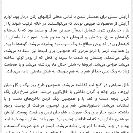
آرایش سنتی برای همساز شدن با لباس محلی گرانبهای زنان دربار بود. لوازم
آرایش از محصولات طبیعی بودند که می‌توانستند در خانه ترکیب شوند یا از
بازار خریداری شود. شمایل ایده‌آل صورتی صاف و سفید بود که با لب‌ها و
گونه‌های سرخ، چشمان و ابروهای تیره معلوم شود. صورت با ماسکی از
لایه‌های پودر که برخی مواقع به رنگ سرب بود پوشیده می‌شد. گونه‌ها با پودر
رژ هماتیت قرمز یا قرمز مرمری که همچنین برای لب‌ها نیز استفاده می‌شد،
رنگی می‌شدند. چشمان به شدت با سرمه یا کحل که از پودر توتیا ساخته
می‌شد طراحی می‌شد. ابرو‌ها به شکل حلال ماه برداشته می‌شد و با ضخامت
زیاد به رنگ نیلی جدا از هم یا به هم پیوسته به شکل منحنی ادامه می‌یافت.
خال سیاهی در کنج لب گذاشته می‌شد. همچنین طرح ریز برگ و گل میان
ابرو‌ها، روی چانه یا گردن نقاشی یا خال‌کوبی می‌شد. حنای سرخ برای رنگ
کردن پنجه دست و کف پا و همچنین رنگ کردن ناخن‌های دست و پا
استفاده می‌شد. دستورالعملی هم برای لوسیون مراقبت از پوست وجود
داشت، حاوی خیار برای رنگ صورت و هلو برای نرمی و رطوبت پوست. آرایش
مو هنری خانگی بود که استادانه و زمان‌بر بود. موی بلند مشکی انبوه خوشایند
بود و در چند رشته تا کمر زنان بافته می‌شد. گیسو در جلو صورت گسسته و
حلقه حلقه بود. موهای بافته می‌توانست با جواهر و روبان تزئین شود. حنا در