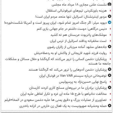
نشست علنی مجازی ۱۸ مرداد ماه مجلس
هزینه باورنکردنی تیم‌های غیرفوتبالی استقلال
مزدور اینترنشنال: اسرائیل تنها متحد مردم ایران است!
دیوید میلر: اگر جنگ امروز تمام شود، ایران پیروز است و آمریکا شکست‌خورده!
دنیس درگاهی: دوست داشتم در جام جهانی بازی کنم
موشک‌های پاتریوت عربستان هم ته‌ کشید
تست مخفیانه پدافند اسرائیل از ترس ایران
جاده‌های مشهد آماده میزبانی از زائران رضوی
روایت فرزند شهید لاریجانی از واکنش او به ردصلاحیتش
پزشکیان: دشمن کسانی را ترور می‌کنند که گره‌گشا و حلال مسائل و مشکلات
جامعه ما هستند
پزشکیان: دشمن آدم‌هایی را ترور می‌کند که گره‌گشا هستند
توضیحاتی درباره سیستم Van VAR در فوتبال ایران
پاسخ نهایی حسین‌نژاد به پرسپولیس
پزشکیان: برادران ما در نیروهای مسلح کاری کردند کارستان
مخالفت نتانیاهو با طرح ۱۵ ماده ای غزه و تکرار لفاظی علیه ایران
تصاویری از عملیات بزرگ و دقیق یمنی ها علیه دشمن سعودی در المخا+فیلم
حمله وحشیانه صهیونیست به یک فعال زن خارجی در کرانه باختری