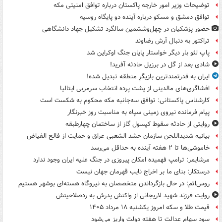
توضیحات وزیر امور خارجه پاکستان درباره توافق امنیتی مکه
توافق دمشق و مسکو درباره آینده دو پایگاه روسیه
حضور پزشکیان در چهل‌وششمین سالگرد تشکیل جهاد دانشگاهی
تراکتور به دنبال آرش رضاوند
پاپ لئو بار دیگر خواستار پایان جنگ اوکراین شد
شادی بعد از گل در برزیل حادثه آفرید!
ایران به قدرتمندترین بازیگرِ منطقه تبدیل شده!
افشاگری‌های مالدینی از پشت پرده انتخاب سرمربی ایتالیا
کارشناس پاکستانی: توافق سه‌جانبه مکه محکوم به شکست است
پیام فرمانده نیروی زمینی سپاه به مناسبت روز خبرنگار
روایتی از حادثه سقوط کپسول گاز از ساختمان چهارطبقه
بیانیه شدیداللحن سازمان حشد الشعبی عراق و حمایت از فالح الفیاض
خاموشی‌ها تا ۲ هفته آینده به حداقل می‌رسد
مرشایمر: ترامپ فهمیده امکان پیروزی در جنگ علیه ایران وجود ندارد
درستکار: بنای ما بر اخراج نایب قهرمان جهان نیست
روس‌اتم: در حال بازگرداندن متخصصان به نیروگاه هسته‌ای بوشهر هستیم
روایت فرزند شهید لاریجانی از واکنش پدرش به ردصلاحیتش
قیمت طلا و سکه امروز یکشنبه ۱۸ مرداد ۱۴۰۵
سود سهام عدالت تا هفته دولت واریز می‌شود