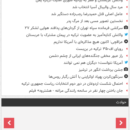
واکنش عربستان و قطر به بیانیه شورای امنیت درباره یمن
مرد سال والیبال آسیا انتخاب شد
عامل اصلی قتل حمیدرضا رجب‌زاده دستگیر شد
نخستین تصویر مسی بعد از مرگ پدر
سرکشی فرمانده سپاه تهران از گردان‌های پدافند هوایی لشکر ۲۷
واکنش کنایه‌آمیز به عضویت ترکیه در پیمان مشترک با عربستان
عراقچی: اکنون هیچ مذاکره‌ای با آمریکا نداریم
رویای اف-۳۵ ترکیه در بن‌بست
راز عبور مخفی جنگنده‌های ایرانی از چشم دشمن
آمریکا نتوانست؛ دیگران هم نمی توانند
جشن برداشت انگور در ترشیز
سرنگون‌کردن پهپاد اوکراینی با آتش رگبار روس‌ها
احتمال شکست اردوغان در دور دوم انتخابات ریاست جمهوری ترکیه
جان باختن چهار نفر در سانحه رانندگی مراغه - هشترود+ فیلم
حوادث