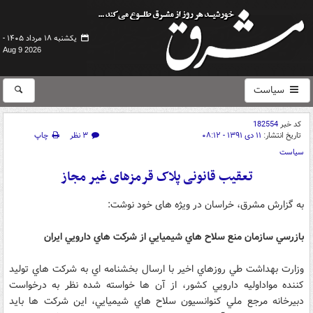
یکشنبه ۱۸ مرداد ۱۴۰۵ -
Aug 9 2026
سیاست
کد خبر
182554
تاریخ انتشار:
۱۱ دی ۱۳۹۱ - ۰۸:۱۲
۳ نظر
چاپ
سیاست
تعقیب قانونی پلاک قرمزهای غیر مجاز
به گزارش مشرق، خراسان در ویژه های خود نوشت:
بازرسي سازمان منع سلاح هاي شيميايي از شرکت هاي دارويي ايران
وزارت بهداشت طي روزهاي اخير با ارسال بخشنامه اي به شرکت هاي توليد
کننده مواداوليه دارويي کشور، از آن ها خواسته شده نظر به درخواست
دبيرخانه مرجع ملي کنوانسيون سلاح هاي شيميايي، اين شرکت ها بايد