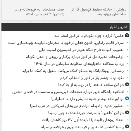
روایتی از حادثه سقوط کپسول گاز از
حمله مسلحانه به قهوه‌خانه‌ای در
عا
ساختمان چهارطبقه
زاهدان؛ ۲ نفر جان باختند
دس
آخرین اخبار
عکس/ قرارداد جواد نکونام با تراکتور امضا شد
سردار قاسم رضایی: قانون فعلی برخورد با مجرمان، نیازمند بهینه‌سازی است
تصویب کلیات طرح تنگه هرمز در کمیسیون امنیت ملی
توضیحات مدیرعامل تراکتور درباره برکناری ربیعی و آمدن نکونام
پرتاب سه‌گانه ماهواره‌های منظومه سلیمانی در سال ۱۴۰۵
زلنسکی: پیونگ‌یانگ به مسکو کمک می‌کند، سئول به کمک ما بیاید
نکونام: با چشم باز تراکتور را انتخاب کردم
طوفان سقف خانه‌ها را در روسیه از جا ‌کند!
اطلاعیه باشگاه خیبر درباره صفحات غیررسمی و منتسب در فضای مجازی
توافق مکه بیشتر جنبه نمایشی دارد تا عملیاتی!
تصاویر جدید از انهدام مواضع نیروهای آمریکایی در غرب آسیا
طوفان "دلفین" با سرعت خیره‌کننده به چین رسید!
تعداد روزهای آلوده با آلاینده اُزن ۲۷ روز کاهش یافت
پاسخ کاشانی‌ها به پیام فرمانده نیروی هوافضای سپاه