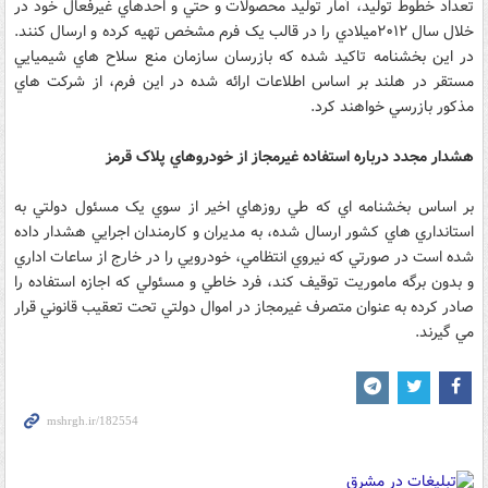
تعداد خطوط توليد، آمار توليد محصولات و حتي و احدهاي غيرفعال خود در
خلال سال ۲۰۱۲ميلادي را در قالب يک فرم مشخص تهيه کرده و ارسال کنند.
در اين بخشنامه تاکيد شده که بازرسان سازمان منع سلاح هاي شيميايي
مستقر در هلند بر اساس اطلاعات ارائه شده در اين فرم، از شرکت هاي
مذکور بازرسي خواهند کرد.
هشدار مجدد درباره استفاده غيرمجاز از خودروهاي پلاک قرمز
بر اساس بخشنامه اي که طي روزهاي اخير از سوي يک مسئول دولتي به
استانداري هاي کشور ارسال شده، به مديران و کارمندان اجرايي هشدار داده
شده است در صورتي که نيروي انتظامي، خودرويي را در خارج از ساعات اداري
و بدون برگه ماموريت توقيف کند، فرد خاطي و مسئولي که اجازه استفاده را
صادر کرده به عنوان متصرف غيرمجاز در اموال دولتي تحت تعقيب قانوني قرار
مي گيرند.