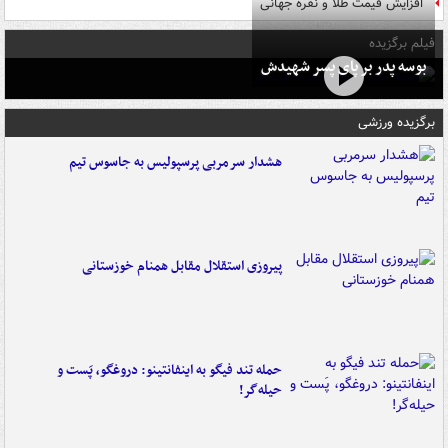
افزایش قیمت طلا و نقره جهانی
فیلم برگزیده
بوسه‌ پدر بر پای پسر شهیدش
برگزیده ورزشی
هشدار سرمربی پرسپولیس به جاسوس تیم
پیروزی استقلال مقابل همنام خوزستانی
حمله تند فیگو به اینفانتینو: دروغگو، پَست‌ و
حیله‌گر!