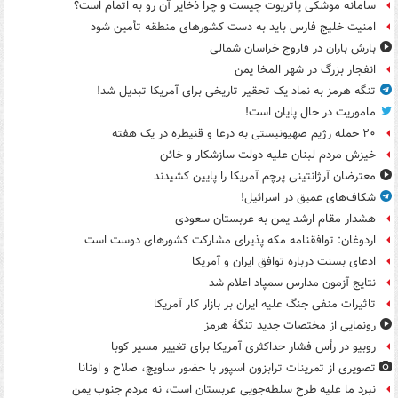
سامانه موشکی پاتریوت چیست و چرا ذخایر آن رو به اتمام است؟
امنیت خلیج فارس باید به دست کشورهای منطقه تأمین شود
بارش باران در فاروج خراسان شمالی
انفجار بزرگ در شهر المخا یمن
تنگه هرمز به نماد یک تحقیر تاریخی برای آمریکا تبدیل شد!
ماموریت در حال پایان است!
۲۰ حمله رژیم صهیونیستی به درعا و قنیطره در یک هفته
خیزش مردم لبنان علیه دولت سازشکار و خائن
معترضان آرژانتینی پرچم آمریکا را پایین کشیدند
شکاف‌های عمیق در اسرائیل!
هشدار مقام ارشد یمن به عربستان سعودی
اردوغان: توافقنامه مکه پذیرای مشارکت کشورهای دوست است
ادعای بسنت درباره توافق ایران و آمریکا
نتایج آزمون مدارس سمپاد اعلام شد
تاثیرات منفی جنگ علیه ایران بر بازار کار آمریکا
رونمایی از مختصات جدید تنگۀ هرمز
روبیو در رأس فشار حداکثری آمریکا برای تغییر مسیر کوبا
تصویری از تمرینات ترابزون اسپور با حضور ساویچ، صلاح و اونانا
نبرد ما علیه طرح سلطه‌جویی عربستان است، نه مردم جنوب یمن