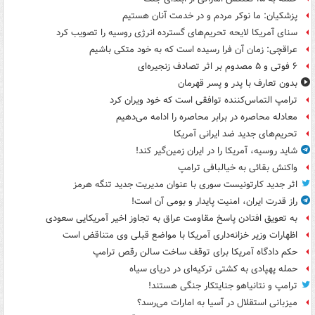
پزشکیان: ما نوکر مردم و در خدمت آنان هستیم
سنای آمریکا لایحه تحریم‌های گسترده انرژی روسیه را تصویب کرد
عراقچی: زمان آن فرا رسیده است که به خود متکی باشیم
۶ فوتی و ۵ مصدوم بر اثر تصادف زنجیره‌ای
بدون تعارف با پدر و پسر قهرمان
ترامپ التماس‌کننده توافقی است که خود ویران کرد
معادله محاصره در برابر محاصره را ادامه می‌دهیم
تحریم‌های جدید ضد ایرانی آمریکا
شاید روسیه، آمریکا را در ایران زمین‌گیر کند!
واکنش بقائی به خیالبافی ترامپ
اثر جدید کارتونیست سوری با عنوان مدیریت جدید تنگه هرمز
راز قدرت ایران، امنیت پایدار و بومی آن است!
به تعویق افتادن پاسخ مقاومت عراق به تجاوز اخیر آمریکایی سعودی
اظهارات وزیر خزانه‌داری آمریکا با مواضع قبلی وی متناقض است
حکم دادگاه آمریکا برای توقف ساخت سالن رقص ترامپ
حمله پهپادی به کشتی ترکیه‌ای در دریای سیاه
ترامپ و نتانیاهو جنایتکار جنگی هستند!
میزبانی استقلال در آسیا به امارات می‌رسد؟