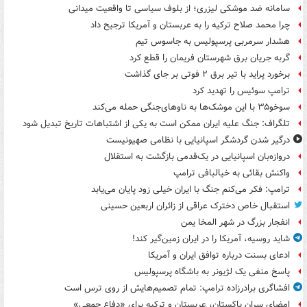
سامانه ضد موشکی لیزری؛ از بلوف سیاسی تا واقعیت میدانی
چرا محمد صلاح ترکیه را به عربستان و آمریکا ترجیح داد
هشدار سرمربی پرسپولیس به جاسوس تیم
گربه جریان برق شهرستان فریمان را قطع کرد
برخورد پراید با تیر برق ۲ فوتی بر جای گذاشت
ترامپ سوئیس را تهدید کرد
سوخو۳۵ با این موشک‌ها به ناوهای‌جنگی حمله می‌کند
تلگراف: جنگ علیه ایران ممکن است به یکی از اشتباهات تاریخ تبدیل شود
درگیر شدن گردشگر اسپانیایی با نظامی صهیونیست
دروازه‌بان اسپانیایی در یک‌قدمی بازگشت به استقلال
واکنش بقائی به خیالبافی ترامپ
ترامپ: فکر می‌کنم جنگ با ایران خیلی زود پایان می‌یابد
استقبال خاص دخترک عراقی از زائران اربعین حسینی
انفجار بزرگ در شهر المخا یمن
شاید روسیه، آمریکا را در ایران زمین‌گیر کند!
ادعای بسنت درباره توافق ایران و آمریکا
پاسخ منفی یک لژیونر به باشگاه پرسپولیس
افشاگری برادرزاده ترامپ: تمام تصمیم‌هایش از روی ترس است
امضای سران پاکستان، عربستان و ترکیه برای «دفاع جمعی»