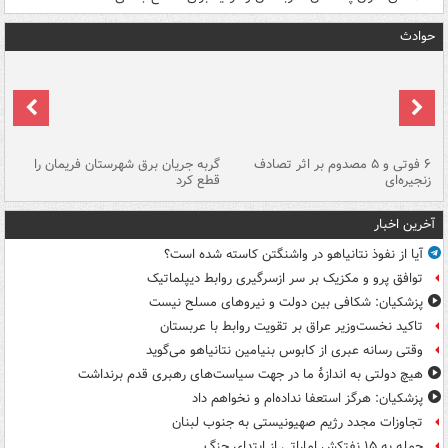
حوادث
۶ فوتی و ۵ مصدوم بر اثر تصادف
گربه جریان برق شهرستان فریمان را
رگ
زنجیره‌ای
قطع کرد
آخرین اخبار
آیا از نفوذ نتانیاهو در واشنگتن کاسته شده است؟
توافق پرو و مکزیک بر سر ازسرگیری روابط دیپلماتیک
پزشکیان: شکافی بین دولت و نیروهای مسلح نیست
تاکید نخست‌وزیر عراق بر تقویت روابط با عربستان
وقتی رسانه عبری از کابوس بنیامین نتانیاهو می‌گوید
هیچ دولتی به اندازۀ ما در جهت سیاست‌های رهبری قدم برنداشت
پزشکیان: هرگز استعفا نداده‌ام و نخواهم داد
تجاوزات مجدد رژیم صهیونیستی به جنوب لبنان
حمله به ۱۵ نفتکش‌ اماراتی از ابتدای جنگ