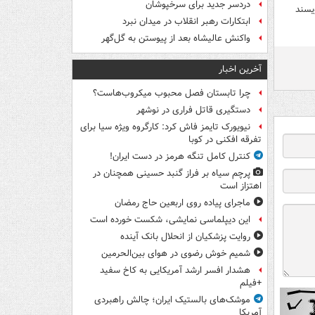
دردسر جدید برای سرخپوشان
یسند
ابتکارات رهبر انقلاب در میدان نبرد
واکنش عالیشاه بعد از پیوستن به گل‌گهر
آخرین اخبار
چرا تابستان فصل محبوب میکروب‌هاست؟
دستگیری قاتل فراری در نوشهر
نیویورک تایمز فاش کرد: کارگروه ویژه سیا برای
تفرقه افکنی در کوبا
کنترل کامل تنگه هرمز در دست ایران!
پرچم سیاه بر فراز گنبد حسینی همچنان در
اهتزاز است
ماجرای پیاده روی اربعین حاج رمضان
این دیپلماسی نمایشی، شکست خورده است
روایت پزشکیان از انحلال بانک آینده
شمیم خوش رضوی در هوای بین‌الحرمین
هشدار افسر ارشد آمریکایی به کاخ سفید
+فیلم
موشک‌های بالستیک ایران؛ چالش راهبردی
آمریکا