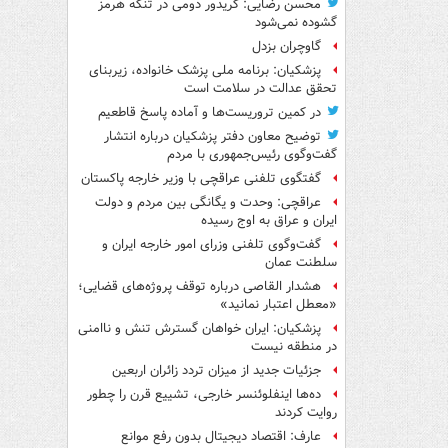
محسن رضایی: کریدور دومی در تنگه هرمز
گشوده نمی‌شود
گاوچران بزدل
پزشکیان: برنامه ملی پزشک خانواده، زیربنای
تحقق عدالت در سلامت است
در کمین تروریست‌ها و آماده پاسخ قاطعیم
توضیح معاون دفتر پزشکیان درباره انتشار
گفت‌وگوی رئیس‌جمهوری با مردم
گفتگوی تلفنی عراقچی با وزیر خارجه پاکستان
عراقچی: وحدت و یگانگی بین مردم و دولت
ایران و عراق به اوج رسیده
گفت‌وگوی تلفنی وزرای امور خارجه ایران و
سلطنت عمان
هشدار القاصی درباره توقف پروژه‌های قضایی؛
«معطل اعتبار نمانید»
پزشکیان: ایران خواهان گسترش تنش و ناامنی
در منطقه نیست
جزئیات جدید از میزان تردد زائران اربعین
ده‌ها اینفلوئنسر خارجی، تشییع قرن را چطور
روایت کردند
عارف: اقتصاد دیجیتال بدون رفع موانع