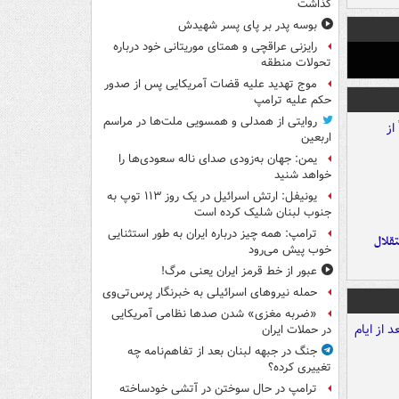
گذاشت
بوسه‌ پدر بر پای پسر شهیدش
رایزنی عراقچی و همتای موریتانی خود درباره
تحولات منطقه
موج تهدید علیه قضات آمریکایی پس از صدور
حکم علیه ترامپ
روایتی از همدلی و همسویی ملت‌ها در مراسم
اربعین
یمن: جهان به‌زودی صدای ناله سعودی‌ها را
خواهد شنید
یونیفل: ارتش اسرائیل در یک روز ۱۱۳ توپ به
جنوب لبنان شلیک کرده است
ترامپ: همه چیز درباره ایران به طور استثنایی
تقلال
خوب پیش می‌رود
عبور از خط قرمز ایران یعنی مرگ!
حمله نیروهای اسرائیلی به خبرنگار پرس‌تی‌وی
«ضربه مغزی» شدن صدها نظامی آمریکایی
در حملات ایران
جنگ در جبهه لبنان بعد از تفاهم‌نامه چه
تغییری کرده؟
ترامپ در حال سوختن در آتشی خودساخته