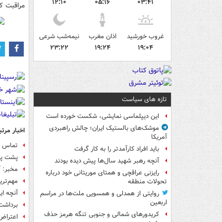
۱۲:۱۰
۰۵:۱۶
۰۳:۴۱
مراقبت کر
غروب خورشید
اذان مغرب
نیمه‌شب شرعی
۲۳:۲۲
۱۹:۲۴
۱۹:۰۴
تازه های سیاست
این دیپلماسی نمایشی، شکست خورده است
موشک‌های بالستیک ایران؛ چالش راهبردی
اخبار مرتب
آمریکا
تماس تل
باید افراد کارآمدتر را به کار گرفت
پشت پرد
آنچه رهبر شهید سال‌ها پیش دیده بودند
مخبر: آ
رایزنی عراقچی و همتای موریتانی خود درباره
مهم‌تری
تحولات منطقه
آنچه ای
روایتی از همدلی و همسویی ملت‌ها در مراسم
اربعین
برداشت
کریدورهای شمالی و جنوبی تنگه هرمز حذف
اعتراض 