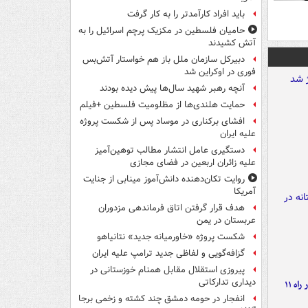
باید افراد کارآمدتر را به کار گرفت
حامیان فلسطین در مکزیک پرچم اسرائیل را به
آتش کشیدند
دبیرکل سازمان ملل باز هم خواستار آتش‌بس
فوری در اوکراین شد
آنچه رهبر شهید سال‌ها پیش دیده بودند
حمایت هلندی‌ها از مظلومیت فلسطین +فیلم
افشای برکناری در موساد پس از شکست پروژه
علیه ایران
دستگیری عامل انتشار مطالب توهین‌آمیز
علیه زائران اربعین در فضای مجازی
روایت تکان‌دهنده دانش‌آموز مینابی از جنایت
آمریکا
هدف قرار گرفتن اتاق‌ فرماندهی مزدوران
عربستان در یمن
شکست پروژه «خاورمیانه جدید» نتانیاهو
گزافه‌گویی و لفاظی جدید ترامپ علیه ایران
پیروزی استقلال مقابل همنام خوزستانی در
دیداری تدارکاتی
موج بارش‌های تابستانه در راه ۱۱
انفجار در حومه دمشق چند کشته و زخمی برجا