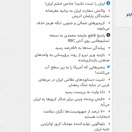
ایران را تست نکنید! جاده‌ی خشم ایران!
واکنش سفارت ایران به بیانیه مغرضانه
یام
نمایندگان پارلمان اتریش
کریدورهای شمالی و جنوبی تنگه هرمز حذف
می‌شوند
پاسخ قاطع ملیحه محمدی به نسخه
تسلیم‌طلبی روی آنتن BBC
پرشدگی سدها به ۵۸درصد رسید
بازدید وزیر نیرو از روند برق‌رسانی به واحدهای
صنعتی بازسازی‌شده
زنجیرهایی که آمریکا را به زیر سطح آب
می‌کشند!
تثبیت دستاوردهای نظامی ایران در مرزهای
غربی در سایه جنگ رمضان
دانا وایت به بن‌بست رسید
«کمانِ پرنده» چینی برای شکار کروزها به ایران
می‌آید
۷۰ درصد از صهیونیست‌ها نگران سلامت
انتخابات هستند
یاوه‌گویی تولیدکننده موشک کروز اوکراینی
علیه ایران