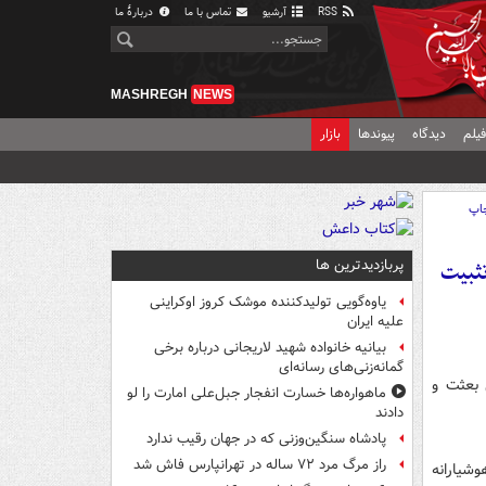
RSS
آرشیو
تماس با ما
دربارهٔ ما
MASHREGH
NEWS
یلم
دیدگاه
پیوندها
بازار
اپ
پربازدیدترین ها
تثبیت
یاوه‌گویی تولیدکننده موشک کروز اوکراینی
علیه ایران
بیانیه خانواده شهید لاریجانی درباره برخی
گمانه‌زنی‌های رسانه‌ای
 بعثت و
ماهواره‌ها خسارت انفجار جبل‌علی امارت را لو
دادند
پادشاه سنگین‌وزنی که در جهان رقیب ندارد
راز مرگ مرد ۷۲ ساله در تهرانپارس فاش شد
شیارانه