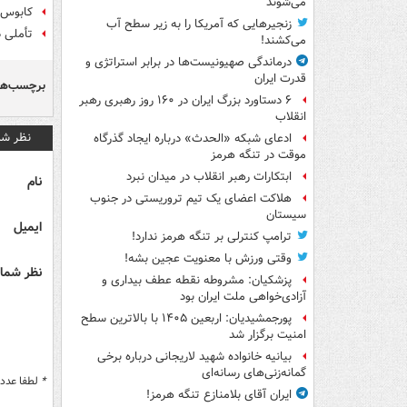
می‌شوند
کابوس 
زنجیرهایی که آمریکا را به زیر سطح آب
تأملی د
می‌کشند!
درماندگی صهیونیست‌ها در برابر استراتژی و
قدرت ایران
برچسب‌ها
۶ دستاورد بزرگ ایران در ۱۶۰ روز رهبری رهبر
انقلاب
نظر شم
ادعای شبکه «الحدث» درباره ایجاد گذرگاه
موقت در تنگه هرمز
ابتکارات رهبر انقلاب در میدان نبرد
نام
هلاکت اعضای یک تیم تروریستی در جنوب
سیستان
ایمیل
ترامپ کنترلی بر تنگه هرمز ندارد!
وقتی ورزش با معنویت عجین بشه!
نظر شما 
پزشکیان: مشروطه نقطه عطف بیداری و
آزادی‌خواهی ملت ایران بود
پورجمشیدیان: اربعین ۱۴۰۵ با بالاترین سطح
امنیت برگزار شد
بیانیه خانواده شهید لاریجانی درباره برخی
گمانه‌زنی‌های رسانه‌ای
*
لطفا عدد م
ایران آقای بلامنازع تنگه هرمز!