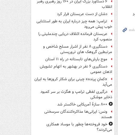
۶ دستاورد بزرگ ایران در ۱۶۰ روز رهبری رهبر
انقلاب
دشان از دست عربستان فرار کرد
ترامپ: همه چیز درباره ایران به طور استثنایی
خوب پیش می‌رود
عربستان فرمانده ائتلاف دریایی چندملیتی را
منصوب کرد
دستگیری ۸ نفر از اشرار مسلح شاخص و
مرتبطین گروهک های تروریستی
موج بارش‌های تابستانه در راه ۱۱ استان
دستگیری ۶ نفر در بهشهر به اتهام تشویش
اذهان عمومی
«کمانِ پرنده» چینی برای شکار کروزها به ایران
می‌آید
درگیری لفظی ترامپ و هگزث بر سر کمبود
ذخایر موشکی
۸۰۰ سازۀ آمریکایی خاکستر شد
ونس: ایرانی‌ها مذاکره‌کنندگان سرسختی
هستند
خود فروخته‌ها چطور با موساد همکاری
می‌کردند؟