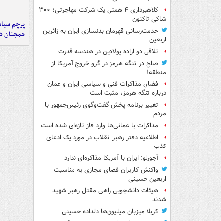
کلاهبرداری ۴ همتی یک شرکت مهاجرتی؛ ۳۰۰
شاکی تاکنون
پرچم سیاه
خدمت‌رسانی قهرمان بدنسازی ایران به زائرین
همچنان در
اربعین
تلاقی دو اراده پولادین در هندسه قدرت
صلح در تنگه هرمز در گرو خروج آمریکا از
منطقه!
فضای مذاکرات فنی و سیاسی ایران و عمان
درباره تنگه هرمز، مثبت است
تغییر برنامه پخش گفت‌وگوی رئیس‌جمهور با
مردم
مذاکرات با عمانی‌ها وارد فاز تازه‌ای شده است
اطلاعیه دفتر رهبر انقلاب در مورد یک ادعای
کذب
آجورلو: ایران با آمریکا مذاکره‌ای ندارد
واکنش کاربران فضای مجازی به مناسبت
اربعین حسینی
هیئات دانشجویی راهی مقتل رهبر شهید
شدند
کربلا میزبان میلیون‌ها دلداده حسینی