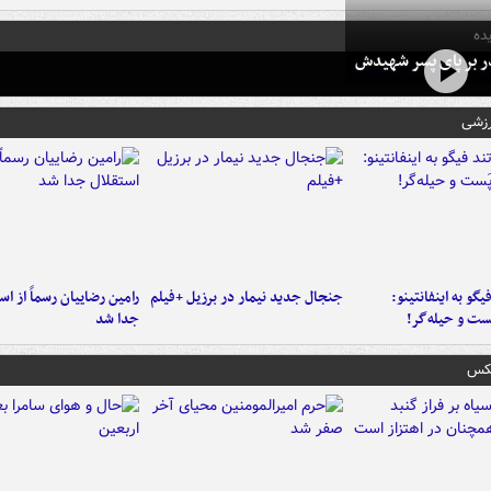
ده
در بر پای پسر شهیدش
رزشی
یگو به اینفانتینو:
جنجال جدید نیمار در برزیل +فیلم
رامین رضاییان رسماً از اس
ست‌ و حیله‌گر!
جدا شد
عکس