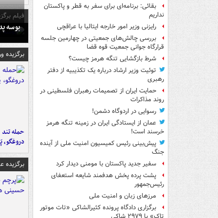
بقائی: برنامه‌ای برای سفر به قطر و پاکستان
نداریم
فیلم برگزی
بوسه‌ پ
رایزنی وزیر امور خارجه ایتالیا با عراقچی
بررسی چالش‌های جمعیتی در چهارمین جلسه
قرارگاه جوانی جمعیت قوه قضا
برگزیده و
شرط بازگشایی تنگه هرمز چیست؟
توئیت وزیر ارشاد درباره یک تکذیبیه از دفتر
رهبری
حمایت ایران از تصمیمات رهبران فلسطینی در
روند مذاکرات
رسوایی در اردوگاه دشمن!
عمان از ایستادگی ایران در زمینه تنگه هرمز
حمله تند ف
خرسند است!
دروغگو، پَ
پیش‌بینی رئیس کمیسیون امنیت ملی از آینده
جنگ
برگزیده 
سفیر جدید پاکستان با مومنی دیدار کرد
پشت پرده پخش هدفمند شایعه استعفای
رئیس‌جمهور
مرزهای زبان و امنیت ملی
برگزاری دادگاه پرونده کثیرالشاکی «تات موتور
تاک» با ۲۹۷۹ شاکی