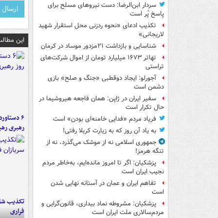
سردار ابن‌الرضا: دست نیروهای مسلح برای
پاسخ پُر است
تکذیب ادعای «نحوه ردزنی محل استقرار شهید
لاریجانی»
این مطالب
شناسایی و بازداشت ۲۱مزدور موساد در کرمان
تهاتر ۱۶۷۳ میلیارد تومان از اموال شرکت‌های
تراستی
آجورلو: ایجاد دوقطبی «جنگ و صلح‌» بازی
دشمن است
سفیر ایران در ژاپن: همان فاجعه هیروشیما در
حال تکرار است
فریاد مردم «فدایی خامنه‌ای بودن» است
رهبری رهب
به یاد آن روز که به زیارت کربلا رفتی!
جمهوری اسلامی نه از موشک می‌گذرد، نه از
تنگه هرمز!
پزشکیان: اگر تا امروز مانده‌ایم، به‌خاطر مردم
نجیب ایران است
تفاهم ایران و عمان در آستانه نهایی شدن
است
تکذیب شای
پزشکیان: مشروطه نماد بیداری، قانون‌گرایی و
فراری
مردم‌سالاری ملت ایران است