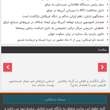
سفر رئیس دستگاه اطلاعاتی عربستان به عراق
دلیل مخالفت AFC با میزبانی آبی‌ها در عراق
سخنگوی ارتش: نظم ایرانی حاکم بر تنگه غیرقابل بازگشت است
هشدار الموسوی درباره توطئه آمریکا برای ایجاد شکاف در نیروهای مسلح عراق
تعطیلی تدریجی مراکز دیالیز خصوصی به دلیل انباشت بدهی بیمه‌ها
خاویر باردم؛ یک ستاره در برابر سکوت جهان
خدمه ناو لینکلن: پس از ۸ ماه حضور در دریا خسته و درمانده‌ شدیم
سلامت
تنگی انگشتر و کفش در گرما؛ واکنش
اسامی ژل‌های غیر مجاز شستشوی
مر
طبیعی بدن یا هشدار جدی؟
پوست منتشر شد
نسخه دسکتاپ
کليه حقوق اين سايت متعلق به پایگاه خبري-تحليلي مشرق نيوز می باشد و