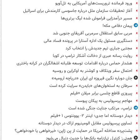
ورود فرمانده تروریست‌های آمریکایی به تل‌آویو
آغاز تحقیقات سازمان ملل درباره جاسوسی کارمندش برای اسرائیل
مسیر درآمدزایی فراموش شده لیگ برتری‌ها
پیمان دفاعی مکه!
مربی سابق استقلال سرمربی آفریقای جنوبی شد
دستگیری مسئول یک اداره آستارا در پرونده فساد مالی
مجتبی جباری تیم جدیدش را انتخاب کرد
روایت رسانه عبری از دخالت آشکار ترامپ در کوبا
هشدار حماس درباره اقدامات توسعه طلبانه اشغالگران در کرانه باختری
احتمال سفر ویتکاف و کوشنر به اوکراین و روسیه
جان دوباره نگین فیروزه ای ایران «دریاچه ارومیه»
سرطان به استخوان‌های «بایدن» سرایت کرده است
پیروزی قاطع چلسی برابر میلان +فیلم
مهاجم پرسپولیس به پیکان پیوست
ترامپ، مرتکب جنایت جنگی شده است
دیدار دوستانه اما جدی؛ اینتر ۲- یوونتوس ۱ +فیلم
تساوی پرسپولیس مقابل الومینیوم اراک در دیدار دوستانه
پشت‌پرده مداخله آمریکا در حمایت از یِن ژاپن؛ خیرخواهی یا خودخواهی؟
همتی: کنترل ترازنامه بانک‌ها با جدیت دنبال می‌شود