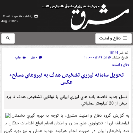
یکشنبه ۱۸ مرداد ۱۴۰۵ -
Aug 9 2026
دفاع و امنیت
کد خبر
18146
تاریخ انتشار:
۱۴ آذر ۱۳۸۹ - ۱۲:۰۰
۰ نظر
چاپ
دفاع و امنیت
تحويل سامانه ليزري تشخيص هدف به نيروهاي مسلح+
عکس
نسل جديد فاصله ياب هاي ليزري ايراني با توانايي تشخيص هدف تا برد
بيش از 20 کيلومتر عملياتي
به گزارش گروه دفاع و امنيت مشرق، با توجه به بهره گيري دشمنان
فرامنطقه اي از تکنولوژي هاي مدرن و امکان انجام انواع اقدامات جنگال بر
ضد رادارهاي ايران در صورت انجام هرگونه تهديد عملي و نيز بهره گيري