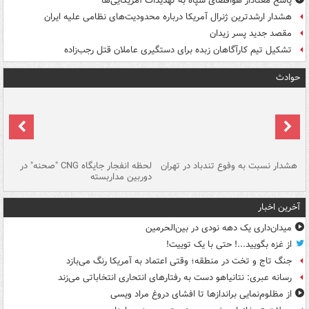
پاسخ معنادار هوافضای سپاه به تهدیدات آمریکایی‌ها
هشدار ارشدترین ژنرال آمریکا درباره محدودیت‌های نظامی علیه ایران
مقصد جدید پسر زیدان
تشکیل تیم کارآگاهان زبده برای دستگیری عاملان قتل رجب‌زاده
حوادث
ای
هشدار نسبت به وفوع تندباد در تهران
لحظه انفجار جایگاه CNG "صحنه" در
دس
دوربین مداربسته
ات
آخرین اخبار
میدان‌داری یک دهه نودی در بین‌الحرمین
از غزه بگویید...! حتی با یک توییت!
جنگ تاج و تخت در منطقه؛ وقتی اعتماد به آمریکا رنگ می‌بازد
رسانه عبری: نتانیاهو دست به رفتارهای انتحاری انتخاباتی می‌زند
از مظلوم‌نمایی براندازها تا افشای دروغ مراد ویسی