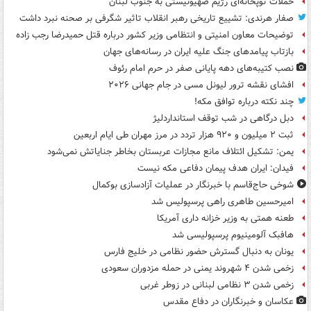
حملات توپخانه‌ای رژیم صهیونیستی به جنوب لبنان
صفار هرندی: تشییع تاریخی رهبر انقلاب تاثیر شگرفی بر صحنه نبرد داشت
توضیحات معاون امنیتی و انتظامی وزیر کشور درباره قتل حمیدرضا رجب زاده
بازتاب پیامدهای جنگ علیه ایران در رسانه‌های جهان
نصب کتیبه‌های دهه پایانی صفر در حرم امام رئوف
افشای نقشه ترور لیونل مسی در جام جهانی ۲۰۲۶
چند نکته درباره توافق مکه!
دبل درگاهی در شب توقف استانداردلیژ
ثبت ۲ میلیون و ۹۲۰ هزار تردد در مرز مهران طی ایام اربعین
یمن: تشکیل ائتلاف مانع مجازات عربستان بخاطر جنایاتش نمی‌شود
فیدان: ایران هدف پیمان دفاعی مکه نیست
شوخی حاج‌قاسم با خبرنگار در عملیات آزادسازی بوکمال
امیرحسین طاهری راهی پرسپولیس شد
طعنه همتی به وزیر خزانه داری آمریکا
هافبک آلومینیوم پرسپولیسی شد
یونان به دنبال گسترش حضور نظامی در خلیج فارس
زخمی شدن ۴ شهروند یمنی در حمله مزدوران سعودی
زخمی شدن ۳ نظامی لبنانی در زوطر غربی
عکاسان و خبرنگاران در دفاع مقدس