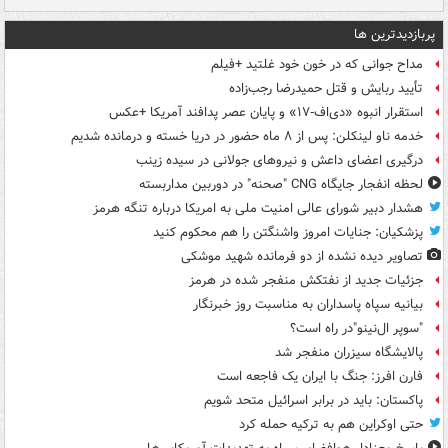
پربازدیدترین ها
مداح جوانی که در خون خود غلتید +فیلم
تأیید ربایش و قتل حمیدرضا رجب‌زاده
استقرار انبوه «دی‌اف‑۱۷» و پایان عصر پدافند آمریکا +عکس
خدمه ناو لینکلن: پس از ۸ ماه حضور در دریا خسته و درمانده‌ شدیم
درگیری اعضای داعش و نیروهای جولانی در سیده زینب
لحظه انفجار جایگاه CNG "صحنه" در دوربین مداربسته
هشدار دبیر شورای عالی امنیت ملی به امریکا درباره تنگه هرمز
پزشکیان: جنایات امروز واشنگتن را هم محکوم کنید
تصاویر دیده‌ نشده از دو فرمانده شهید موشکی
جزئیات جدید از نفتکش منفجر شده در هرمز
بیانیه سپاه پاسداران به مناسبت روز خبرنگار
"سوپر ال‌نینو"در راه است؟
پالایشگاه سیزران منفجر شد
فارن افرز: جنگ با ایران یک فاجعه است
پاکستان: باید در برابر اسرائیل متحد شویم
حتی اوکراین هم به ترکیه حمله کرد