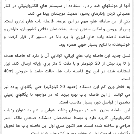
آنها از موشکهاي ضد رادار، استفاده از سيستم هاي الکترواپتيکي در کنار
عملياتي کردن رادارهاي پسيو، اهميت دوچندان پيدا مي کند.
يکي از اين سامانه هاي مهم در اين عرصه، فاصله ياب هاي ليزري است.
پس از بررسي و امکان سنجي توسط متخصصان دفاعي کشورمان، طراحي و
ساخت فاصله ياب هاي ليزري با برد بالا در دستور کار قرار گرفت و
خوشبختانه با نتايج بسيار خوبي همراه بود.
نسل جديد اين فاصله ياب هاي ايراني، توانايي آن را دارد که فاصله هدف
را تا برد بيش از 20 کيلومتر و با دقت 5 متر براي رايانه ارسال کند. ليزر
استفاده شده در اين نوع فاصله ياب ها، حالت جامد با خروجي 40mj
است.
به خاطر وزن کم اين دستگاه (حدود 20 کيلوگرم) حتي يگانهاي پياده نيز
مي توانند از اين فاصله ياب بهره ببرند که در مواجهه با يگانهاي زميني
دشمن از فواصل دور، بسيار مناسب است.
اين سامانه مدرن، هم در نيروهاي پدافند هوايي و هم به عنوان ردياب
الکترواپتيکي کاربرد دارد و توسط متخصصان دانشگاه صنعتي مالک اشتر
طراحي و ساخته شده است. هم اکنون سري اول اين فاصله ياب ها تحويل
يگانهاي در اولويت اول نيروهاي مسلح کشورمان شده است.