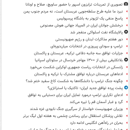
تصویری از تمرینات ترابزون اسپور با حضور ساویچ، صلاح و اونانا
نبرد ما علیه طرح سلطه‌جویی عربستان است، نه مردم جنوب یمن
پاسخ منفی یک لژیونر به باشگاه پرسپولیس
درخشش جوانان ایران در المپیاد جهانی هوش مصنوعی
پالایشگاه نفت اسلواکی منفجر شد
دور هفتم مذاکرات لبنان و رژیم صهیونیستی
ترامپ و سودای پیروزی در انتخابات میان‌دوره‌ای
جزئیات توافق سه جانبه دفاعی ترکیه، عربستان و پاکستان
بلاتکلیفی بیش از ۱۳۰۰ مهاجر خردسال در سئوتای اسپانیا
زلنسکی در انتخابات ریاست جمهوری اوکراین شکست می‌خورد
ادعاهای عربستان درباره توافق مشترک با ترکیه و پاکستان
چگونه جنگ ترامپ با دانشگاه‌ها به شکست کاخ سفید ختم شد؟
پشت پرده توافق جدید ایران؛ تاکتیک یا استراتژی؟
ادعای تکراری ترامپ درمورد تمایل ایران برای دستیابی به توافق
گرد و غبار آسمان قم را تیره می‌کند
وزیران صهیونیست خواستار از سرگیری جنگ نابودی غزه شدند
تلاش پزشکان استقلال برای رساندن چشمی به هفته اول لیگ برتر
بحران در راه‌آهن انگلیس ادامه دارد
هشدار نمایندگان جمهوری‌خواه به ترامپ درباره جنگ علیه ایران