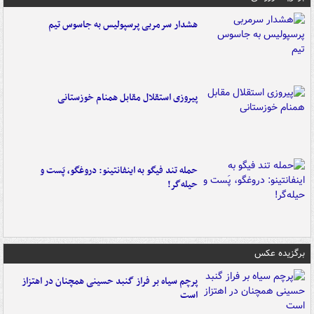
هشدار سرمربی پرسپولیس به جاسوس تیم
پیروزی استقلال مقابل همنام خوزستانی
حمله تند فیگو به اینفانتینو: دروغگو، پَست‌ و
حیله‌گر!
برگزیده عکس
پرچم سیاه بر فراز گنبد حسینی همچنان در اهتزاز
است