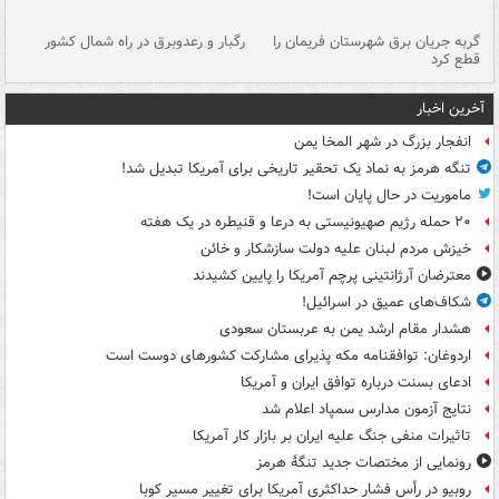
گربه جریان برق شهرستان فریمان را
رگبار و رعدوبرق در راه شمال کشور
قطع کرد
گذ
آخرین اخبار
انفجار بزرگ در شهر المخا یمن
تنگه هرمز به نماد یک تحقیر تاریخی برای آمریکا تبدیل شد!
ماموریت در حال پایان است!
۲۰ حمله رژیم صهیونیستی به درعا و قنیطره در یک هفته
خیزش مردم لبنان علیه دولت سازشکار و خائن
معترضان آرژانتینی پرچم آمریکا را پایین کشیدند
شکاف‌های عمیق در اسرائیل!
هشدار مقام ارشد یمن به عربستان سعودی
اردوغان: توافقنامه مکه پذیرای مشارکت کشورهای دوست است
ادعای بسنت درباره توافق ایران و آمریکا
نتایج آزمون مدارس سمپاد اعلام شد
تاثیرات منفی جنگ علیه ایران بر بازار کار آمریکا
رونمایی از مختصات جدید تنگۀ هرمز
روبیو در رأس فشار حداکثری آمریکا برای تغییر مسیر کوبا