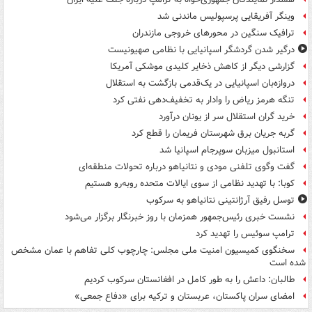
وینگر آفریقایی پرسپولیس ماندنی شد
ترافیک سنگین در محورهای خروجی مازندران
درگیر شدن گردشگر اسپانیایی با نظامی صهیونیست
گزارشی دیگر از کاهش ذخایر کلیدی موشکی آمریکا
دروازه‌بان اسپانیایی در یک‌قدمی بازگشت به استقلال
تنگه هرمز ریاض را وادار به تخفیف‌دهی نفتی کرد
خرید گران استقلال سر از یونان درآورد
گربه جریان برق شهرستان فریمان را قطع کرد
استانبول میزبان سوپرجام اسپانیا شد
گفت وگوی تلفنی مودی و نتانیاهو درباره تحولات منطقه‌ای
کوبا: با تهدید نظامی از سوی ایالات متحده روبه‌رو هستیم
توسل رفیق آرژانتینی نتانیاهو به سرکوب
نشست خبری رئیس‌جمهور همزمان با روز خبرنگار برگزار می‌شود
ترامپ سوئیس را تهدید کرد
سخنگوی کمیسیون امنیت ملی مجلس: چارچوب کلی تفاهم با عمان مشخص
شده است
طالبان: داعش را به طور کامل در افغانستان سرکوب کردیم
امضای سران پاکستان، عربستان و ترکیه برای «دفاع جمعی»