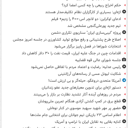
حکم اخراج ربیعی را چه کسی امضا کرد؟
اژه‌ای: بسیاری از کارگزاران نظام تکلیف‌مدار هستند
ادعای اوکراین: دو لانچر اس-۴۰۰ را زدیم+ فیلم
تیم جدید پورعلی‌گنجی مشخص شد
پروژه "لیبی‌سازی ایران" سناریوی تکراری دشمن
اصلاح طرح پشتیبانی و رفع موانع تولید کشاورزی در جلسه امروز مجلس
انتخابات شوراها در فصل پاییز برگزار می‌شود
اقدامات چین در جنگ علیه ایران، قیمت نفت را ۳۰ دلار کاهش داد
جلسه شورای عالی قوه قضاییه
رئیس عدلیه: رضایت و اعتماد مردم با لفاظی حاصل نمی‌شود
شکایت لیونل مسی از رسانه‌های آرژانتینی
آمریکا متحدی دروغگو، حیله‌گر و بی ارزش است!
دستور اژه‌ای برای تدوین معیارهای جدید عفو زندانیان
مردم در روزهای آینده آثار تشدید نظارت بر بازار را می‌بینند
قطع برق در کمپ کشتی آزادی هنگام تمرین ملی‌پوشان
حضور پر مهر شهید سپهبد موسوی در کنار نوه‌اش
اعلام اسامی ۲۳ بازیکن تیم جوانان برای انتخابی جام ملت‌ها
کنایه بقایی به تقابل ایران با ترامپ و آمریک