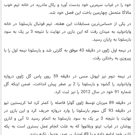
خود را در غیاب سرمربی خود بدست آورد و رئال مادرید در خانه تیم خوب
مالاگا متحمل چهارمین باخت این فصل خود شد.
در یکی از حساس‌ترین مسابقات این هفته، تیم فوتبال بارسلونا در خانه
وایادولید به میدان رفت که این بازی در نهایت با نتیجه 3 بر یک به سود
بارسلونا به پایان رسید.
در نیمه اول ژاوی در دقیقه 43 موفق به گلزنی شد و بارسلونا نیمه اول را با
پیروزی به رختکن رفت.
در نیمه دوم نیز لیونل مسی در دقیقه 59 روی پاس گل ژاوی دروازه
وایادولید را گشود و بارسلونا را 2 بر صفر پیش انداخت،‌ ضمن اینکه گل
شماره 91 خود در سال 2012 را نیز ثبت کرد.
در دقیقه 89 میزبان توسط ژاوی گوئرا فاصله را کمتر کرد اما کریستین تیو
در دقیقه 93 گل سوم بارسلونا را وارد دروازه حریف کرد و این بازی در
نهایت با نتیجه 3 بر یک به سود بارسلونا به اتمام رسید تا آبی و اناری
پوشان در غیاب تیتو ویلانووا که به علت انجام عمل بستری است به یکه
تازی خود ادامه داده و با 49 امتیاز بر صدر جدول تکیه بزنند.