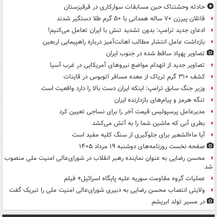
حادثه وحشتناک حین مسابقات سوارکاری در قرقیزستان
قاتلان پیرزن ۷۰ ساله همدانی با ۵۰ گرم طلا دستگیر شدند
ادعای جدید ترامپ: بدون تشدید تنش با ایران تعامل می‌کنیم!
بازداشت عامل انتشار مطالب اهانت‌آمیز درباره راهپیمایی اربعین
تصاویر پهپاد ساقط شده در جنوب ایران
تصاویر جدید از انهدام مواضع نیروهای آمریکایی در غرب آسیا
کشف ۳۱۰ گرم تریاک از معده مسافر اتوبوس در قاینات
وزیر جنگ سابق ترامپ: اینکه ایران دست بالا را دارد واقعیت است
تنگه هرمز و پیام‌های بازدارنده ایران
مدیرعامل پرسپولیس قیمت آخر را برای نساجی تعیین کرد
بطری آبی که ماشین شما را به آتش می‌کشد
آیا ماءالشعیر برای جلوگیری از سنگ کلیه مفید است
صفحه نخست روزنامه‌های دوشنبه ۱۹ مرداد ۱۴۰۵
محسن رضایی به عنوان نماینده رهبر انقلاب در شورای‌عالی امنیت ملی منصوب
شد
عملیات گروه مقاومت سوریه علیه پایگاه اسرائیل+ فیلم
ولایتی انتصاب محسن رضایی به دبیری شورای‌عالی امنیت ملی را تبریک گفت
در مسیر تولد ابریشم