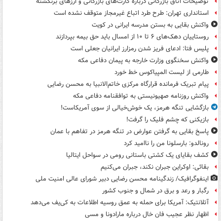
توضیحات اتاق بازرگانی درباره کارت‌های بازرگانی و ارزهای برنگشته
استانداری تهران: طرح طرد اتباع غیرمجاز متوقف نشده است
واکنش بقایی به بستن مدرسه ایرانی در کویت
روستاییان دهک‌های ۶ تا ۱۰ از امسال باید حق بیمه بپردازند
پلیس فتا: ادعای فریز شدن رمزارز ایرانیان جعلی است
واکنش سخنگوی وزارت خارجه به پیمان دفاعی مکه
طارمی از لیست المپیاکوس خط خورد
پیام تبریک فرمانده قرارگاه مرکزی خاتم‌الانبیا به محسن رضایی
واکنش روزنامه صهیونیستی به توافقنامه دفاعی مکه
بازگشایی تنگه هرمز، یک خوش‌خیالی از سوی آمریکاست!
بازیکنی که چشم فلیک را گرفت!
پاسخ بقایی به گرفتن عوارض در تنگه هرمز در تفاهم با عمان
رونالدو: بارسلونا من را ناامید کرد
کشف بقایای یک کشتی باستانی رومی در سواحل ایتالیا
بقائی: اوکراین جبران نکند، جبران می‌کنیم
اینفوگرافیک/ زندگینامه محسن رضایی دبیر شورای عالی امنیت‌ ملی
رگبار و رعد و برق در شمال و جنوب کشور
آتلانتیک: آمریکا برای حمله به عمق روسیه اطلاعات به کی‌یف می‌دهد
اظهار نظر عجیب فان خال درباره مارادونا و مسی