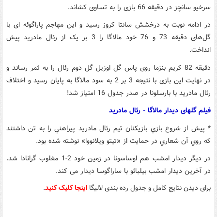
سرخیو سانچز در دقیقه 66 بازی را به تساوی کشاند.
در ادامه نوبت به درخشش سانتا کروز رسید و این مهاجم پاراگوئه ای با
گل‌های دقیقه 73 و 76 خود مالاگا را 3 بر یک از رئال مادرید پیش
انداخت.
دقیقه 82 کریم بنزما روی پاس گل اوزیل گل دوم رئال را به ثمر رساند و
در نهایت این بازی با نتیجه 3 بر 2 به سود مالاگا به پایان رسید و اختلاف
رئال مادرید با بارسلونا در صدر جدول 16 امتیاز شد!
فیلم گلهای دیدار مالاگا - رئال مادرید
* پيش از شروع بازي بازيکنان تيم رئال مادريد پيراهني را به تن داشتند
که روي آن شعاري در حمايت از «تيتو ويلانووا» نوشته شده بود.
در دیگر دیدار امشب هم اوساسونا در زمین خود 2-1 مغلوب گرانادا شد.
در آخرین دیدار امشب بیلبائو با ساراگوسا دیدار می کند.
برای دیدن نتایج کامل و جدول رده بندی لالیگا
اینجا کلیک کنید
.