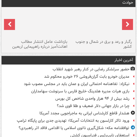
حوادث
رگبار و رعد و برق در شمال و جنوب
بازداشت عامل انتشار مطالب
کشور
اهانت‌آمیز درباره راهپیمایی اربعین
گر
آخرین اخبار
حضور سرلشکر رضایی در کنار رهبر شهید انقلاب
مدیران خودرو بابت گران‌فروشی ۲۶ خودرو محکوم شد
نیکزاد: تفاهنامه احتمالی ایران و عمان باید در مجلس مصوب شود
بازی هیات مدیره هلدینگ خلیج فارس با سرنوشت سهامداران
رشد بیش از ۹۴ هزار واحدی شاخص کل بورس
چرا در بازار جهانی دلار ضعیف و طلا قوی شد؟
هشدار قاطع کارشناس ایرانی به ماجراجویی مجدد آمریکا
ورود تاکر کارلسون به انتخابات آمریکا؛ تهدیدی جدی برای پایگاه ترامپ
توافقنامه مکه؛ شکل‌گیری ناتوی اسلامی یا اقدامی فاقد اثر راهبردی؟
استعفای نایب‌رئیس فدراسیون کشتی