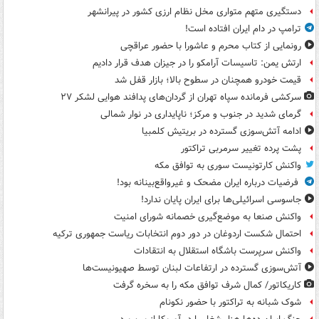
دستگیری متهم متواری مخل نظام ارزی کشور در پیرانشهر
ترامپ در دام ایران افتاده است!
رونمایی از کتاب محرم و عاشورا با حضور عراقچی
ارتش یمن: تاسیسات آرامکو را در جیزان هدف قرار دادیم
قیمت خودرو همچنان در سطوح بالا؛ بازار قفل شد
سرکشی فرمانده سپاه تهران از گردان‌های پدافند هوایی لشکر ۲۷
گرمای شدید در جنوب و مرکز؛ ناپایداری در نوار شمالی
ادامه آتش‌سوزی گسترده در بریتیش کلمبیا
پشت پرده تغییر سرمربی تراکتور
واکنش کارتونیست سوری به توافق مکه
فرضیات درباره ایران مضحک و غیرواقع‌بینانه بود!
جاسوسی اسرائیلی‌ها برای ایران پایان ندارد!
واکنش صنعا به موضع‌گیری خصمانه شورای امنیت
احتمال شکست اردوغان در دور دوم انتخابات ریاست جمهوری ترکیه
واکنش سرپرست باشگاه استقلال به انتقادات
آتش‌سوزی گسترده در ارتفاعات لبنان توسط صهیونیست‌ها
کاریکاتور/ کمال شرف توافق مکه را به سخره گرفت
شوک شبانه به تراکتور با حضور نکونام