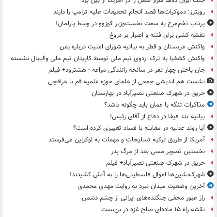
جنگ ایران ده‌ها هزار شغل را در آمریکا از بین برد
رویترز: دموکرات‌ها قصد انجام تحقیقات علیه ترامپ را دارند
پرتاب تخم‌مرغ به سمت نخست‌وزیر کوزوو در وسط پارلمان!
نقشه کشی برای فتنه و اصرار بر دروغ
واکنش عربستان و قطر به بیانیه شورای امنیت درباره یمن
واکنش کشفیا به ترک اردوی تیم ملی توسط کاپیتان تیم ملی والیبال نشسته
جان باختن چهار نفر در سانحه رانندگی مراغه - هشترود+ فیلم
نشست هم اندیشی جمعی از علمای حوزه علمیه قم با عراقچی
حریق در شهرک صنعتی نصیرآباد در بهارستان
مذاکرات تنگه با عمان باید چگونه باشد؟
بیانیه تند فیفا در دفاع از آقای رئیس!
آیا روند عدلیه در مقابله با فساد تغییری کرده است؟
آمریکا از طریق ترکیه تسلیحات و مهمات به اوکراین می‌فرستد
نخستین تصویر مسی بعد از مرگ پدر
حریق در شهرک صنعتی نصیرآباد+ فیلم
شهرک‌نشین‌ها اموال فلسطینی‌ها را به آتش کشیدند!
آخرین وضعیت میدان نبرد به روایت مهدی محمدی
راز عبور مخفی جنگنده‌های ایرانی از چشم دشمن
نقشه راه ۱۵ ماده‌ای صلح غزه در بن‌بست