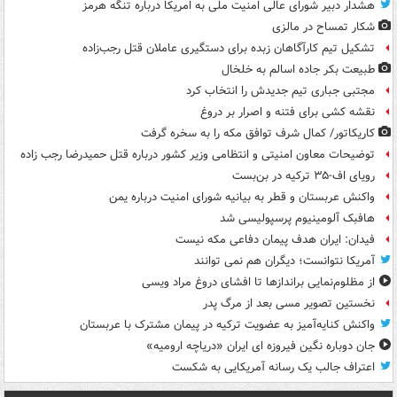
هشدار دبیر شورای عالی امنیت ملی به امریکا درباره تنگه هرمز
شکار تمساح در مالزی
تشکیل تیم کارآگاهان زبده برای دستگیری عاملان قتل رجب‌زاده
طبیعت بکر جاده اسالم به خلخال
مجتبی جباری تیم جدیدش را انتخاب کرد
نقشه کشی برای فتنه و اصرار بر دروغ
کاریکاتور/ کمال شرف توافق مکه را به سخره گرفت
توضیحات معاون امنیتی و انتظامی وزیر کشور درباره قتل حمیدرضا رجب زاده
رویای اف-۳۵ ترکیه در بن‌بست
واکنش عربستان و قطر به بیانیه شورای امنیت درباره یمن
هافبک آلومینیوم پرسپولیسی شد
فیدان: ایران هدف پیمان دفاعی مکه نیست
آمریکا نتوانست؛ دیگران هم نمی توانند
از مظلوم‌نمایی براندازها تا افشای دروغ مراد ویسی
نخستین تصویر مسی بعد از مرگ پدر
واکنش کنایه‌آمیز به عضویت ترکیه در پیمان مشترک با عربستان
جان دوباره نگین فیروزه ای ایران «دریاچه ارومیه»
اعتراف جالب یک رسانه آمریکایی به شکست