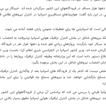
 دهها هزار مسافر در فرودگاههاي اين کشور سرگردان شده اند. خبرنگار بي ب
 در اين باره گفت: هواپيماهاي مسافربري اسپانيا در کنترل نيروهاي نظامي قر
الي است که اسپانيايي ها براي تعطيلات عمومي پايان هفته آماده مي شوند.
که نيروهاي شاغل در بخش کنترل ترافيک هوايي اسپانيا نپذيرفتند به اعتصاب خو
ه سرکار خود بازگردند پروازهاي زيادي لغو شده و دهها هزار نفر در فرودگاه 
ردان شده اند. وزير کشور اسپانيا در کنفرانسي خبري اعلام کرد: نخست وزير ا
فاع دستور داده است که اين وزارتخانه وظيفه کنترل ترافيک پروازها را در داخل
پايان اعتصاب نيروهاي شاغل در اين بخش برعهده بگيرد.
ص نيست که کدام يک از فرودگاه هاي اسپانيا بعد از واگذاري کنترل ترافيک پ
مسلح بازگشايي خواهد شد و نيروهاي مسلح چه قوانيني را براي اين بخ
رد.
انيا طرحي را بررسي مي کند که براساس آن برخي از فرودگاههاي اين کشو
د. نيروهاي شاغل در بخش کنترل ترافيک هوايي اسپانيا حقوق بسيار بالايي در