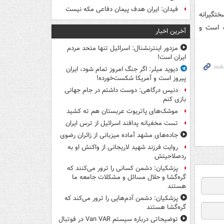
فیدان: ایران هدف پیمان دفاعی مکه نیست
تگيرانه
ه است و
آخرین اخبار
مزدور اینترنشنال: اسرائیل تنها متحد مردم
ایران است!
دیوید میلر: اگر جنگ امروز تمام شود، ایران
پیروز است و آمریکا شکست‌خورده!
دنیس درگاهی: دوست داشتم در جام جهانی
بازی کنم
موشک‌های پاتریوت عربستان هم ته‌ کشید
تست مخفیانه پدافند اسرائیل از ترس ایران
جاده‌های مشهد آماده میزبانی از زائران رضوی
روایت فرزند شهید لاریجانی از واکنش او به
ردصلاحیتش
پزشکیان: دشمن کسانی را ترور می‌کنند که
گره‌گشا و حلال مسائل و مشکلات جامعه ما
هستند
پزشکیان: دشمن آدم‌هایی را ترور می‌کند که
گره‌گشا هستند
توضیحاتی درباره سیستم Van VAR در فوتبال