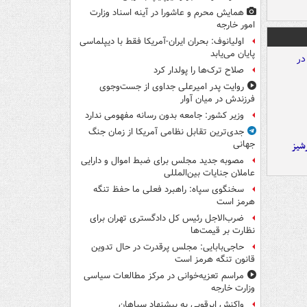
همایش محرم و عاشورا در آینه اسناد وزارت
امور خارجه
اولیانوف: بحران ایران-آمریکا فقط با دیپلماسی
پایان می‌یابد
صلاح ترک‌ها را پولدار کرد
روایت پدر امیرعلی جداوی از جست‌وجوی
فرزندش در میان آوار
وزیر کشور: جامعه بدون رسانه مفهومی ندارد
جدی‌ترین تقابل نظامی آمریکا از زمان جنگ
جهانی
شیز
مصوبه جدید مجلس برای ضبط اموال و دارایی
عاملان جنایات بین‌المللی
سخنگوی سپاه: راهبرد فعلی ما حفظ تنگه
هرمز است
ضرب‌الاجل رئیس کل دادگستری تهران برای
نظارت بر قیمت‌ها
حاجی‌بابایی: مجلس پرقدرت در حال تدوین
قانون تنگه هرمز است
مراسم تعزیه‌خوانی در مرکز مطالعات سیاسی
وزارت خارجه
واکنش ابرقویی به پیشنهاد سپاهان