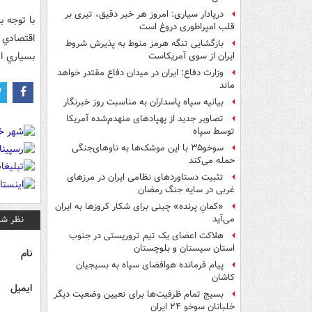
دریادار سیاری: امروز هر خبر دقیق، تیری بر
با توجه 
قلب امپراطوری دروغ است
اقتصادي 
بازگشایی تنگه هرمز منوط به پذیرش شروط
بسياري از
ایران از سوی آمریکاست
وزارت دفاع: ایران در میدان دفاع مقتدر خواهد
ماند
بیانیه سپاه پاسداران به مناسبت روز خبرنگار
تصاویر جدید از پهپادهای منهدم‌شده آمریکا
توسط سپاه
سوخو۳۵ با این موشک‌ها به ناوهای‌جنگی
حمله می‌کند
تثبیت دستاوردهای نظامی ایران در مرزهای
غربی در سایه جنگ رمضان
«کمانِ پرنده» چینی برای شکار کروزها به ایران
نظر شم
می‌آید
هلاکت اعضای یک تیم تروریستی در جنوب
استان سیستان و بلوچستان
نام
پیام فرمانده هوافضای سپاه به بسیجیان
کاشان
ایمیل
بسیج تمام ظرفیت‌ها برای تعیین وضعیت دیگر
خلبانان سوخو ۲۴ ایران