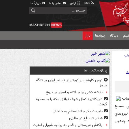
RSS
آرشیو
تماس با ما
دربارهٔ ما
MASHREGH
NEWS
یلم
دیدگاه
پیوندها
بازار
اپ
پربازدیدترین ها
د
ترس کارشناس کویتی از تسلط ایران بر تنگۀ
هرمز
نقشه کشی برای فتنه و اصرار بر دروغ
صاب
کاریکاتور/ کمال شرف توافق مکه را به سخره
گرفت
اي مسلح
طبیعت بکر جاده اسالم به خلخال
نيروهاي
شکار تمساح در مالزی
ه چندين
واکنش عربستان و قطر به بیانیه شورای امنیت