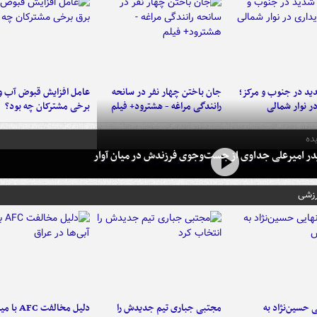
د در جنوب و مرکز؛
جان باختن چهار نفر در سانحه
عامل افزایش قبوض آب و
در نوار شمالی
رانندگی مراغه - هشترود+ فیلم
برخی مشترکان چه بود؟
ده
در امیرعلی جداوی از جست‌وجوی فرزندش در میان آوار
رزشی
 حسین‌نژاد به
مجتبی جباری تیم جدیدش را
دلیل مخالفت FC