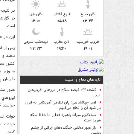
در نتيجه
اذان صبح
طلوع آفتاب
اذان ظهر
در گزارشي
۱۲:۱۰
۰۵:۱۸
۰۳:۴۴
است.
اين در ح
غروب خورشید
اذان مغرب
نیمه‌شب شرعی
پس از آن
۲۳:۲۳
۱۹:۲۰
۱۹:۰۱
دهند و ب
کشور سرگ
به وزير د
تا زمان 
تازه های دفاع و امنیت
هنوز مشخ
کشف ۳۳ قبضه سلاح در مرزهای آذربایجان
غربی
نيروهاي 
امیر جهانشاهی: پای نظامی آمریکایی به ایران
خواهند ک
باز شود آن را قطع می‌کنیم
سخنگوی سپاه: راهبرد فعلی ما حفظ تنگه
دولت اسپ
هرمز است
خواهند ش
راز عبور مخفی جنگنده‌های ایرانی از چشم
کنند.
دشمن