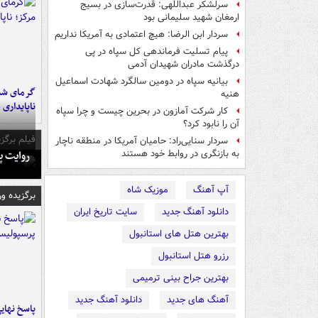
سرلشکر عبداللهی: قدرت‌سازی در بسیج
ارمغان شهید سلیمانی بود
سردار ابن الرضا: هیچ اعتمادی به آمریکا نداریم
پیام تسلیت فرماندهی کل سپاه در پی
درگذشت مادران شهیدان آدمی
بیانیه سپاه در دومین سالگرد شهادت اسماعیل
گرمای شدی
هنیه
ناپایداری 
کار شرکت آمازون در بحرین چیست و چرا سپاه
آن را نابود کرد؟
فیلم برگزی
سردار سنایی‌راد: حامیان آمریکا در منطقه ناچار
روایت پ
به بازنگری در روابط خود هستند
آپ آهنگ
موزیک شاه
برگزیده و
دانلود آهنگ جدید
سایت تاریخ ایران
بهترین هتل های استانبول
رزرو هتل استانبول
بهترین جراح بینی ترمیمی
آهنگ های جدید
دانلود آهنگ جدید
پاسخ نهایی