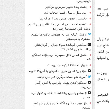
درباره یمن
پشت پرده تغییر سرمربی تراکتور
ي سي هم
مرد سال والیبال آسیا انتخاب شد
ار گرفته
نخستین تصویر مسی بعد از مرگ پدر
توضیحات معاون امنیتی و انتظامی وزیر کشور
درباره قتل حمیدرضا رجب زاده
واکنش کنایه‌آمیز به عضویت ترکیه در پیمان
د پايان
مشترک با عربستان
هاي اين
سرکشی فرمانده سپاه تهران از گردان‌های
پدافند هوایی لشکر ۲۷
ين کشور
عامل اصلی قتل حمیدرضا رجب‌زاده دستگیر
 اسپانيا
شد
رویای اف-۳۵ ترکیه در بن‌بست
عراقچی: اکنون هیچ مذاکره‌ای با آمریکا نداریم
رواز به
آمریکا نتوانست؛ دیگران هم نمی توانند
ش اعمال
سرنگون‌کردن پهپاد اوکراینی با آتش رگبار
روس‌ها
از مظلوم‌نمایی براندازها تا افشای دروغ مراد
ر خصوصي
ویسی
يافت مي
راز عبور مخفی جنگنده‌های ایرانی از چشم
دشمن