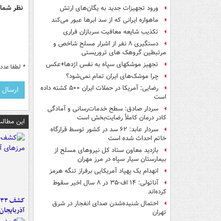
نظر شما 
ورود تجهیزات جدید به یگان‌های ارتش
ماهواره ایرانی که از سد ابرها عبور می‌کند
تکذیب شایعه معافیت سربازان فراری
دستگیری ۸ نفر از اشرار مسلح شاخص و
مرتبطین گروهک های تروریستی
تجهیز موشکهای سپاه به نفس اژدها+عکس
*
لطفا عدد م
چرا موشک‌های ایران تمام نمی‌شود؟
رضایی: آمریکا در حملات ایران ۵۰۰ کشته داده
است
سردار صادق: سطح خدمات‌رسانی و آمادگی
کادر درمان کاملاً رضایت‌بخش است
این مطالب
سردار عابد: ۶۲ سد در کشور توسط قرارگاه
خاتم احداث شده است
بازدید معاون ستاد کل نیروهای مسلح از
بیمارستان سیار سپاه در مرز مهران
انهدام یک پهپاد آمریکایی برفراز تنگه هرمز
آناتولی: ۱۴ اف-۳۵ در ۸ سال اخیر سقوط
کرده‌اند
احتمال شنیده‌شدن صدای انفجار در شرق
آذربایجان
تهران