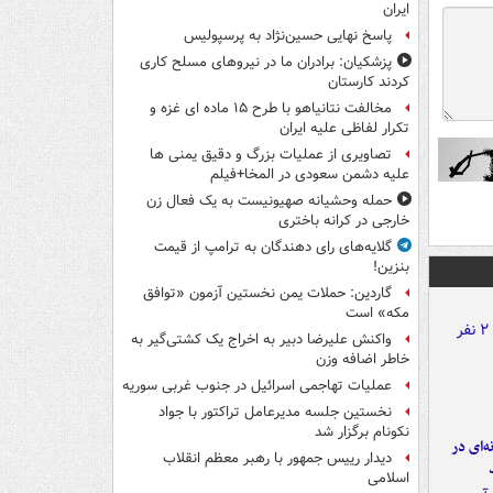
ایران
پاسخ نهایی حسین‌نژاد به پرسپولیس
پزشکیان: برادران ما در نیروهای مسلح کاری
کردند کارستان
مخالفت نتانیاهو با طرح ۱۵ ماده ای غزه و
تکرار لفاظی علیه ایران
تصاویری از عملیات بزرگ و دقیق یمنی ها
علیه دشمن سعودی در المخا+فیلم
حمله وحشیانه صهیونیست به یک فعال زن
خارجی در کرانه باختری
گلایه‌های رای دهندگان به ترامپ از قیمت
بنزین!
گاردین: حملات یمن نخستین آزمون «توافق
مکه» است
واکنش علیرضا دبیر به اخراج یک کشتی‌گیر به
خاطر اضافه وزن
عملیات تهاجمی اسرائیل در جنوب غربی سوریه
نخستین جلسه مدیرعامل تراکتور با جواد
نکونام برگزار شد
ه‌ای در
دیدار رییس جمهور با رهبر معظم انقلاب
اسلامی