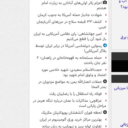
اعزام زائر اولی‌های آبادانی به زیارت امام
هشتم
شهادت جانباز حمله آمریکا به جنوب کرمان
کشف ۳۳ قبضه سلاح در مرزهای آذربایجان
غربی
امیر جهانشاهی: پای نظامی آمریکایی به ایران
 برق
باز شود آن را قطع می‌کنیم
رسوایی دیپلماسی آمریکا در برابر ایران توسط
بلاگر آمریکایی!
حمله مسلحانه به قهوه‌خانه‌ای در زاهدان؛ ۲
نفر جان باختند
حجت‌الاسلام سعیدی: شهید خادمی مورد
اعتماد و وثوق امام شهید بود
حملات انصارالله یمن به مواضع مزدوران در
بندر المخا
فولاد راه استقلال را با رضاییان رفت
عراقچی: مذاکرات با عمان درباره تنگه هرمز در
مراحل پایانی است
لحظه فوران آتشفشان پوپوکتپتل مکزیک
بهترین مراکز خرید ورق آلومینیوم در ایران
A با میزبانی
تفاوت لوله سبز و نیوپایپ به زبان ساده