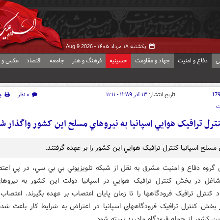
یکشنبه ۱۸ مرداد ۱۴۰۵ -
Aug 9 2026
ی
دفاع و امنیت
جهاد و مقاومت
حسینیه
فرهنگ و هنر
جامعه
اقتصاد
عکس و ف
17
تاریخ انتشار:
۱۳ آذر ۱۳۸۹ - ۱۱:۱۱
۰ نظر
چ
ت
ترل ترافيک هوايي اسپانيا به نيروهاي مسلح اين کشور واگذار ش
مسلح اسپانيا کنترل ترافيک هوايي اين کشور را بر عهده گرفتند.
 گروه دفاع و امنيت مشرق به نقل از شبکه تلويزيوني بي بي سي، در پي اعت
شاغل در بخش کنترل ترافيک هوايي در اسپانيا دولت اين کشور به نيروه
د کنترل ترافيک فرودگاهها را تا زمان پايان اعتصاب بر عهده بگيرند. اعتصاب 
بخش کنترل ترافيک فرودگاههاي اسپانيا در اعتراض به شرايط کار باعث شد
ين کشور از جمله فرودگاه مادريد بسته شود.