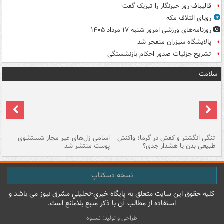
قالیباف روز خبرنگار را تبریک گفت
رویای ائتلاف مکه
روزنامه‌های ورزشی امروز ‌شنبه ۱۷ مرداد ۱۴۰۵
پالایشگاه سیزران منفجر شد
تشریح جزئیات صدور احکام بازنشستگی
سلامت
تنگی انگشتر و کفش در گرما؛ واکنش
اسامی ژل‌های غیر مجاز شستشوی
مر
طبیعی بدن یا هشدار جدی؟
پوست منتشر شد
نسخه دسکتاپ
کليه حقوق اين سايت متعلق به پایگاه خبري-تحليلي مشرق نيوز می باشد و
استفاده از مطالب آن با ذکر منبع بلامانع است.
طراحی و تولید: نستوه