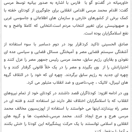
خاورمیانه در گفت‌و گو با فارس با اشاره به صدور بیانیه توسط مرسی
گفت: اقدام محمد مرسی اقدامی انقلابی برای جلوگیری از کودتای خفته با
کمک برخی از کشورهای خارجی و سازمان های اطلاعاتی و جاسوسی غربی
و صهیونیستی برای تغییر انتخاب مردم است.انتخابی که کاملا واضح و به
نفع اسلامگرایان بوده است.
صادق الحسینی تاکید کرد:قرار بود در دوم دسامبر با سوء استفاده از
آشفتگی سیستم قضایی مصر و آمیختگی مسائل قضایی و سیاسی عده ای
نفوذی و بقایای رژیم سابق، محمد مرسی رئیس جمهور مصر را عزل کنند و
اختیاراتش را از وی بگیرند و مصر را در یک خلأ قانونی گرفتار کنند و با
چهره ای جدید به رژیم سابق برگردند. چهره ای که خود را در ائتلاف گروه
های لیبرال، لائیک ، چپ،ناصری و ضد انقلاب متبلور می کرد.
وی در ادامه افزود: کودتاگران قصد داشتند در کودتای خود از تمام نیروهای
انقلاب که با اسلامگرایان اختلاف نظر دارند نیز استفاده کنند و فتنه ای در
مصر راه بیندازند.اینها می خواستند با استفاده از اپوزیسیون مخالف محمد
مرسی هرج و مرج ایجاد کنند. محمد مرسی،شخصیت ها و گروه های
انقلابی و اسلامی توانستند با یک حرکت پیشگیرانه این کودتا را خنثی بکنند
و آنها را منفعل کنند.