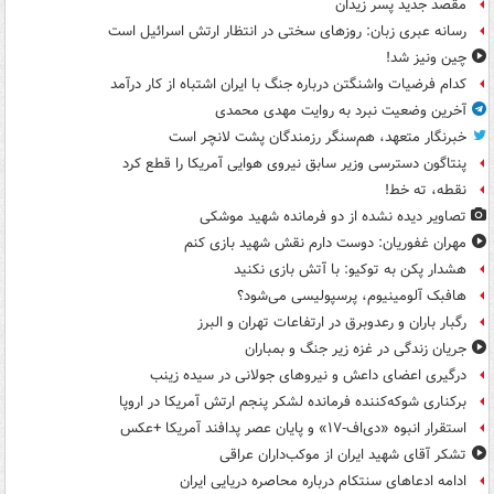
مقصد جدید پسر زیدان
رسانه عبری زبان: روزهای سختی در انتظار ارتش اسرائیل است
چین ونیز شد!
کدام فرضیات واشنگتن درباره جنگ با ایران اشتباه از کار درآمد
آخرین وضعیت نبرد به روایت مهدی محمدی
خبرنگار متعهد، هم‌سنگر رزمندگان پشت لانچر است
پنتاگون دسترسی وزیر سابق نیروی هوایی آمریکا را قطع کرد
نقطه، ته خط!
تصاویر دیده‌ نشده از دو فرمانده شهید موشکی
مهران غفوریان: دوست دارم نقش شهید بازی کنم
هشدار پکن به توکیو: با آتش بازی نکنید
هافبک آلومینیوم، پرسپولیسی می‌شود؟
رگبار باران و رعدوبرق در ارتفاعات تهران و البرز
جریان زندگی در غزه زیر جنگ و بمباران
درگیری اعضای داعش و نیروهای جولانی در سیده زینب
برکناری شوکه‌کننده فرمانده لشکر پنجم ارتش آمریکا در اروپا
استقرار انبوه «دی‌اف‑۱۷» و پایان عصر پدافند آمریکا +عکس
تشکر آقای شهید ایران از موکب‌داران عراقی
ادامه ادعاهای سنتکام درباره محاصره دریایی ایران