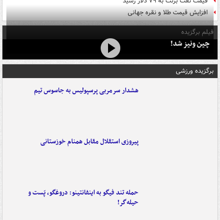
قیمت نفت برنت به ۷۹ دلار رسید
افزایش قیمت طلا و نقره جهانی
فیلم برگزیده
چین ونیز شد!
برگزیده ورزشی
هشدار سرمربی پرسپولیس به جاسوس تیم
پیروزی استقلال مقابل همنام خوزستانی
حمله تند فیگو به اینفانتینو: دروغگو، پَست‌ و
حیله‌گر!