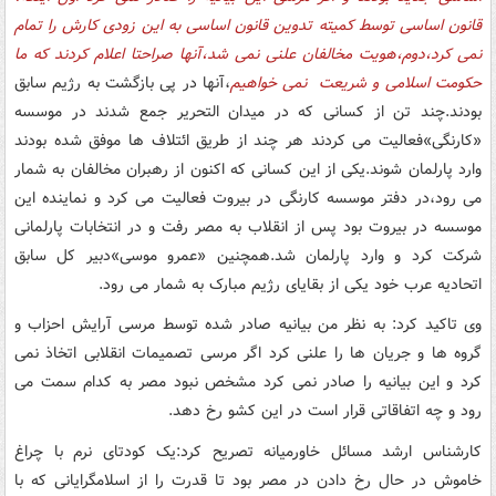
قانون اساسی توسط کمیته تدوین قانون اساسی به این زودی کارش را تمام
نمی کرد،دوم،هویت مخالفان علنی نمی شد،آنها صراحتا اعلام کردند که ما
حکومت اسلامی و شریعت نمی خواهیم
،آنها در پی بازگشت به رژیم سابق
بودند.چند تن از کسانی که در میدان التحریر جمع شدند در موسسه
«کارنگی»فعالیت می کردند هر چند از طریق ائتلاف ها موفق شده بودند
وارد پارلمان شوند.یکی از این کسانی که اکنون از رهبران مخالفان به شمار
می رود،در دفتر موسسه کارنگی در بیروت فعالیت می کرد و نماینده این
موسسه در بیروت بود پس از انقلاب به مصر رفت و در انتخابات پارلمانی
شرکت کرد و وارد پارلمان شد.همچنین «عمرو موسی»دبیر کل سابق
اتحادیه عرب خود یکی از بقایای رژیم مبارک به شمار می رود.
وی تاکید کرد: به نظر من بیانیه صادر شده توسط مرسی آرایش احزاب و
گروه ها و جریان ها را علنی کرد اگر مرسی تصمیمات انقلابی اتخاذ نمی
کرد و این بیانیه را صادر نمی کرد مشخص نبود مصر به کدام سمت می
رود و چه اتفاقاتی قرار است در این کشو رخ دهد.
کارشناس ارشد مسائل خاورمیانه تصریح کرد:یک کودتای نرم با چراغ
خاموش در حال رخ دادن در مصر بود تا قدرت را از اسلامگرایانی که با