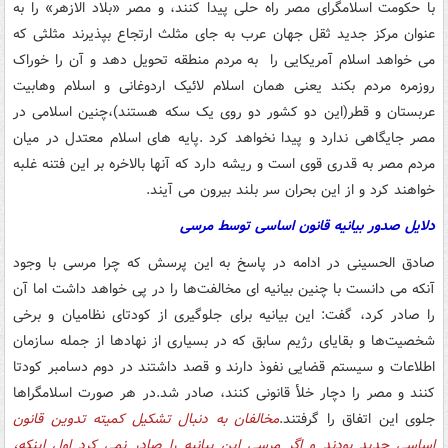
با حکومت اسلامگرای مصر راه حلی پیدا کنند، و مصر «بلاد الازهر» را به
عنوان مرکز جدید ثقل جهان عرب به جای مثلث ارتجاع بپذیرند مثلثی که
می خواهد اسلام آمریکایی را به مردم منطقه تحویل دهد و آن را خوراک
روزمره مردم بکند یعنی همان اسلام لائیک اردوغانی و اسلام وهابیت
عربستان و قطر(این دو کشور دو روی یک سکه هستند)،چنین اسلامی در
مصر جایگاهی ندارد و پیدا نخواهد کرد .پایه های اسلام معتدل در میان
مردم مصر به قدری قوی است و ریشه دارد که آنها بالاخره بر این فتنه غلبه
خواهند کرد و از این بحران سر بلند بیرون می آیند.
دلایل صدور بیانیه قانون اساسی توسط مرسی
صادق الحسینی در ادامه در پاسخ به این پرسش که چرا مرسی با وجود
آنکه می دانست با چنین بیانیه ای مخالفت‌ها را در پی خواهد داشت اما آن
را صادر کرد، گفت: این بیانیه برای جلوگیری از کودتای نظامیان و برخی
شخصیت‌ها و بقایای رژیم سابق که در بسیاری از نهادها از جمله سازمان
اطلاعات و سیستم قضایی نفوذ دارند و قصد داشتند در دوم دسامبر کودتا
کنند و مصر را دچار خلأ قانونی کنند، صادر شد.در هر صورت اسلامگراها
جلوی این اتفاق را گرفتند.
مخالفان به دنبال تشکیل کمیته تدوین قانون
اساسی جدید بودند و اگر مرسی این بیانیه را صادر نمی کرد اول اینکه،