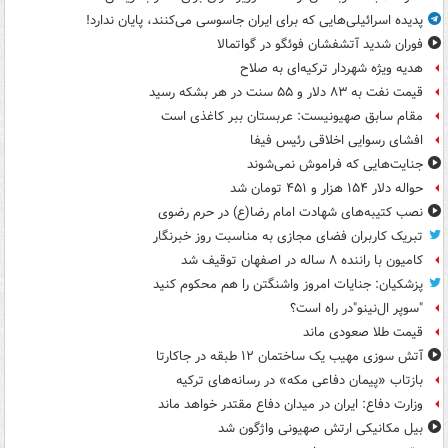
پدیده اسرائیلی‌هایی که برای ایران جاسوسی می‌کنند، پایان ندارد!
فوران شدید آتشفشان فوئگو در گواتمالا
هدیه ویژه شهردار ترکیه‌ای به صلاح
قیمت نفت به ۸۳ دلار و ۵۵ سنت در هر بشکه رسید
مقام سابق صهیونیست: عربستان ببر کاغذی است
افشای رسوایی اخلاقی رئیس فیفا
جنایت‌هایی که فراموش نمی‌شوند
حواله دلار ۱۵۴ هزار و ۴۵۱ تومان شد
نصب کتیبه‌های شهادت امام رضا(ع) در حرم رضوی
تبریک کاربران فضای مجازی به مناسبت روز خبرنگار
کامیون با راننده ۸ ساله در اصفهان توقیف شد
پزشکیان: جنایات امروز واشنگتن را هم محکوم کنید
"سوپر ال‌نینو"در راه است؟
قیمت طلا صعودی ماند
آتش سوزی مهیب یک ساختمان ۱۲ طبقه در جاکارتا
بازتاب «پیمان دفاعی مکه» در رسانه‌های ترکیه
وزارت دفاع: ایران در میدان دفاع مقتدر خواهد ماند
بیل مکانیکی ارتش صهیونی واژگون شد