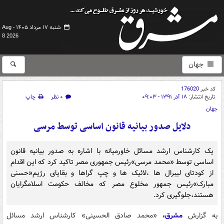
شنبه ۱۷ مرداد ۱۴۰۵ -
Aug
8 2026
جهان
کد خبر
176020
تاریخ انتشار:
۱۸ آذر ۱۳۹۱ - ۰۹:۰۳
۰ نظر
چاپ
جهان
دلایل صدور بیانیه قانون اساسی توسط مرسی
یک کارشناس ارشد مسائل خاورمیانه با اشاره به صدور بیانیه قانون
اساسی توسط «محمد مرسی»رئیس جمهوری مصر تاکید کرد که این اقدام
از کودتای لیبرال ها ،لائیک ها و چپ گراها و بقایای رژیم«حسنی
مبارک»رئیس جمهور مخلوع مصر که مخالف حکومت اسلامگرایان
هستند،جلوگیری کرد.
به گزارش
مشرق،
«محمد صادق الحسینی» کارشناس ارشد مسائل