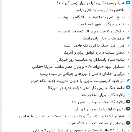
شاید روسیه، آمریکا را در ایران زمین‌گیر کند!
واکنش بقائی به خیالبافی ترامپ
پاسخ منفی یک لژیونر به باشگاه پرسپولیس
انفجار بزرگ در شهر المخا یمن
۶ فوتی و ۵ مصدوم بر اثر تصادف زنجیره‌ای
ماموریت در حال پایان است!
فارن افرز: جنگ با ایران یک فاجعه است
ادعای بسنت درباره توافق ایران و آمریکا
بیانیه سپاه پاسداران به مناسبت روز خبرنگار
استقرار انبوه «دی‌اف‑۱۷» و پایان عصر پدافند آمریکا +عکس
درگیری اعضای داعش و نیروهای جولانی در سیده زینب
اثر جدید کارتونیست سوری با عنوان مدیریت جدید تنگه هرمز
ادامه جنگ تا روی کار آمدن دولت جدید در آمریکا!
پالایشگاه سیزران منفجر شد
پالایشگاه نفت اسلواکی منفجر شد
بدون تعارف با پدر و پسر قهرمان
هشدار ارشدترین ژنرال آمریکا درباره محدودیت‌های نظامی علیه ایران
رونمایی از مختصات جدید تنگۀ هرمز
رقابت ۲۸ والیبالیست برای حضور در فهرست نهایی تیم ملی