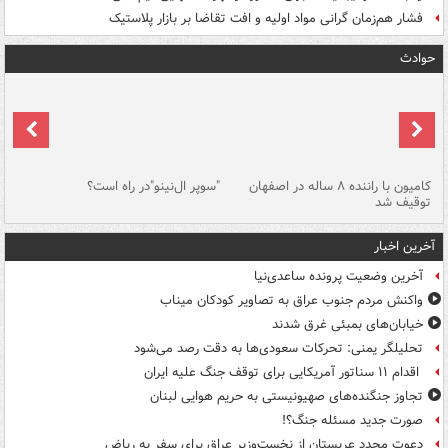
فشار هم‌زمان گرانی مواد اولیه و افت تقاضا بر بازار پلاستیک
حوادث
۱ خودرو با ۱۹
کامیون با راننده ۸ ساله در اصفهان
"سوپر ال‌نینو"در راه است؟
رگ
توقیف شد
ته
آخرین اخبار
آخرین وضعیت پرونده ساعدی‌نیا
واکنش مردم جنوب عراق به تصاویر کودکان میناب
خیابان‌های بمبئی غرق شدند
تحلیلگر یمنی: تحرکات سعودی‌ها به دقت رصد می‌شود
اقدام ۱۱ سناتور آمریکایی برای توقف جنگ علیه ایران
تجاوز جنگنده‌های صهیونیستی به حریم هوایی لبنان
صورت جدید مسئله جنگ؟!
دعوت مجدد عربستان از نخست‌وزیر عراق برای سفر به ریاض