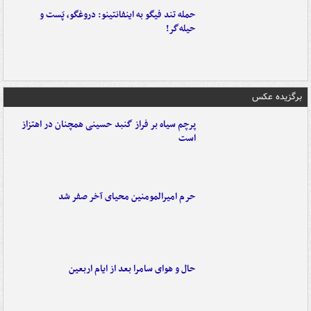
حمله تند فیگو به اینفانتینو: دروغگو، پَست‌ و
حیله‌گر!
برگزیده عکس
پرچم سیاه بر فراز گنبد حسینی همچنان در اهتزاز
است
حرم امیرالمومنین محیای آخر صفر شد
حال و هوای سامرا بعد از ایام اربعین