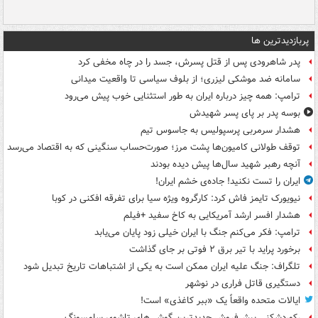
پربازدیدترین ها
پدر شاهرودی پس از قتل پسرش، جسد را در چاه مخفی کرد
سامانه ضد موشکی لیزری؛ از بلوف سیاسی تا واقعیت میدانی
ترامپ: همه چیز درباره ایران به طور استثنایی خوب پیش می‌رود
بوسه‌ پدر بر پای پسر شهیدش
هشدار سرمربی پرسپولیس به جاسوس تیم
توقف طولانی کامیون‌ها پشت مرز؛ صورت‌حساب سنگینی که به اقتصاد می‌رسد
آنچه رهبر شهید سال‌ها پیش دیده بودند
ایران را تست نکنید! جاده‌ی خشم ایران!
نیویورک تایمز فاش کرد: کارگروه ویژه سیا برای تفرقه افکنی در کوبا
هشدار افسر ارشد آمریکایی به کاخ سفید +فیلم
ترامپ: فکر می‌کنم جنگ با ایران خیلی زود پایان می‌یابد
برخورد پراید با تیر برق ۲ فوتی بر جای گذاشت
تلگراف: جنگ علیه ایران ممکن است به یکی از اشتباهات تاریخ تبدیل شود
دستگیری قاتل فراری در نوشهر
ایالات متحده واقعاً یک «ببر کاغذی» است!
رکوردشکنی پیش‌فروش جدیدترین گوشی‌های تاشوی سامسونگ