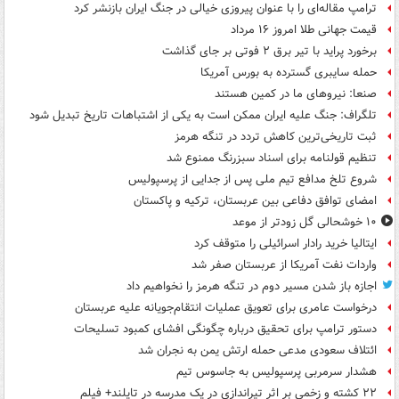
ترامپ مقاله‌ای را با عنوان پیروزی خیالی در جنگ ایران بازنشر کرد
قیمت جهانی طلا امروز ۱۶ مرداد
برخورد پراید با تیر برق ۲ فوتی بر جای گذاشت
حمله سایبری گسترده به بورس آمریکا
صنعا: نیروهای ما در کمین‌ هستند
تلگراف: جنگ علیه ایران ممکن است به یکی از اشتباهات تاریخ تبدیل شود
ثبت تاریخی‌ترین کاهش تردد در تنگه هرمز
تنظیم قولنامه برای اسناد سبزرنگ ممنوع شد
شروع تلخ مدافع تیم ملی پس از جدایی از پرسپولیس
امضای توافق دفاعی بین عربستان، ترکیه و پاکستان
۱۰ خوشحالی گل زودتر از موعد
ایتالیا خرید رادار اسرائیلی را متوقف کرد
واردات نفت آمریکا از عربستان صفر شد
اجازه باز شدن مسیر دوم در تنگه هرمز را نخواهیم داد
درخواست عامری برای تعویق عملیات انتقام‌جویانه علیه عربستان
دستور ترامپ برای تحقیق درباره چگونگی افشای کمبود تسلیحات
ائتلاف سعودی مدعی حمله ارتش یمن به نجران شد
هشدار سرمربی پرسپولیس به جاسوس تیم
۲۲ کشته و زخمی بر اثر تیراندازی در یک مدرسه در تایلند+ فیلم