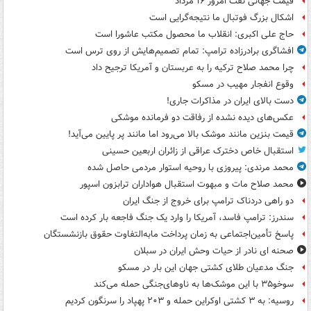
قیمت جهانی نفت امروز ۱۶ مرداد
اشکال بزرگ فوتبال ما نتیجه‌گرایی است
حاج علی اکبری: انقلاب ما محصول مکتب عاشورا است
افشاگری برادرزاده ترامپ: تمام تصمیم‌هایش از روی ترس است
چرا محمد صلاح ترکیه را به عربستان و آمریکا ترجیح داد
وقوع انفجار مهیب در مسکو
دست بالای ایران در مذاکرات جاری!
عکس‌های دیده نشده از رفاقت دو فرمانده‌ موشکی
قیمت بنزین مانند موشک بالا می‌رود اما مانند پر پایین می‌آید!
استقبال خاص دخترک عراقی از زائران اربعین حسینی
محمد مرندی: پیروزی با روحیه استوار مردمی حاصل شده
محمد صلاح مات و مبهوت استقبال هواداران ترابزون اسپور
دو راهی دردناک ترامپ برای خروج از جنگ ایران
سندرز: ترامپ فاسد، آمریکا را وارد یک جنگ فاجعه بار کرده است
پاسخ تأمین‌اجتماعی به زمان پرداخت مابه‌التفاوت حقوق بازنشستگان
صحنه ای نادر از حیات وحش ایران در سبلان
جنگ مدعیان طلای کشتی جهان این بار در مسکو
سوخو۳۵ با این موشک‌ها به ناوهای‌جنگی حمله می‌کند
روسیه: به ۳ کشتی اوکراین حمله و ۲۰۳ پهپاد را سرنگون کردیم