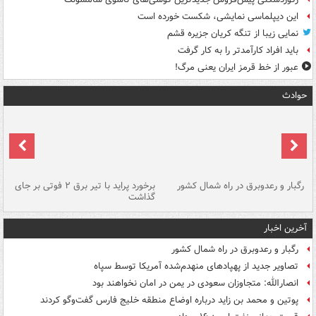
این دیپلماسی نمایشی، شکست خورده است
نمایی زیبا از تنگه کریان جزیره قشم
باید افراد کارآمدتر را به کار گرفت
عبور از خط قرمز ایران یعنی مرگ!
حوادث
رگبار و رعدوبرق در راه شمال کشور
برخورد پراید با تیر برق ۲ فوتی بر جای
گذاشت
گر
آخرین اخبار
رگبار و رعدوبرق در راه شمال کشور
تصاویر جدید از پهپادهای منهدم‌شده آمریکا توسط سپاه
انصارالله: متجاوزان سعودی در یمن در امان نخواهند بود
پوتین و محمد بن زاید درباره اوضاع منطقه خلیج فارس گفت‌وگو کردند