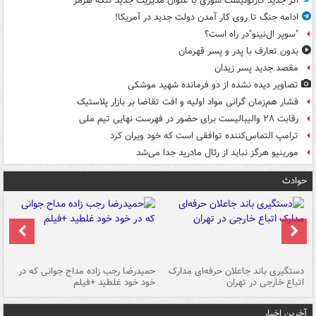
اثر جدید کارتونیست سوری با عنوان مدیریت جدید تنگه هرمز
ادامه جنگ تا روی کار آمدن دولت جدید در آمریکا!
"سوپر ال‌نینو"در راه است؟
بدون تعارف با پدر و پسر قهرمان
مقصد جدید پسر زیدان
تصاویر دیده‌ نشده از دو فرمانده شهید موشکی
فشار هم‌زمان گرانی مواد اولیه و افت تقاضا بر بازار پلاستیک
رقابت ۲۸ والیبالیست برای حضور در فهرست نهایی تیم ملی
ترامپ التماس‌کننده توافقی است که خود ویران کرد
مورینیو هرگز نباید از رئال مادرید جدا می‌شد
حوادث
دستگیری باند جاعلان حرفه‌ای مدارک
حمیدرضا رجب زاده مداح جوانی که در
تأ
اتباع خارجی در تهران
خود خود غلطید +فیلم
آخرین اخبار