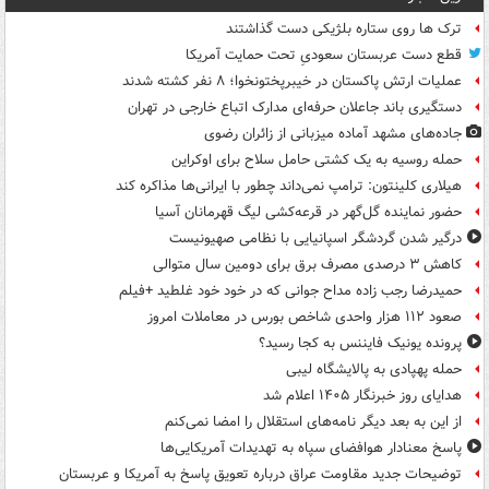
ترک ها روی ستاره بلژیکی دست گذاشتند
قطع دست عربستان سعودیِ تحت حمایت آمریکا
عملیات ارتش پاکستان در خیبرپختونخوا؛ ۸ نفر کشته شدند
دستگیری باند جاعلان حرفه‌ای مدارک اتباع خارجی در تهران
جاده‌های مشهد آماده میزبانی از زائران رضوی
حمله روسیه به یک کشتی حامل سلاح برای اوکراین
هیلاری کلینتون: ترامپ نمی‌داند چطور با ایرانی‌ها مذاکره کند
حضور نماینده گل‌گهر در قرعه‌کشی لیگ قهرمانان آسیا
درگیر شدن گردشگر اسپانیایی با نظامی صهیونیست
کاهش ۳ درصدی مصرف برق برای دومین سال متوالی
حمیدرضا رجب زاده مداح جوانی که در خود خود غلطید +فیلم
صعود ۱۱۲ هزار واحدی شاخص بورس در معاملات امروز
پرونده یونیک فایننس به کجا رسید؟
حمله پهپادی به پالایشگاه لیبی
هدایای روز خبرنگار ۱۴۰۵ اعلام شد
از این به بعد دیگر نامه‌های استقلال را امضا نمی‌کنم
پاسخ معنادار هوافضای سپاه به تهدیدات آمریکایی‌ها
توضیحات جدید مقاومت عراق درباره تعویق پاسخ به آمریکا و عربستان