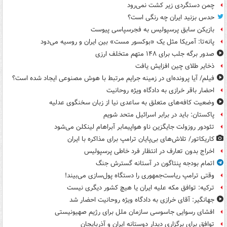
چمن دستگردی زیر کشت نمی‌رود
حدس بزنید ایران چه رنگی است؟
بازیکن سابق پرسپولیس به فجرسپاسی پیوست
پانه‌تا: آمریکا مثل یک «بوکسور مست» بین ایران و روسیه می‌دود
صدور برگه جلب برای ۱۴۸ متهم متخلف ارزی
ذخایر طلای چین افزایش یافت
فیلم/ آیا پرونده‌ای در زمینه جرایم مرتبط با هوش مصنوعی ایجاد شده است؟
احضار باقر خرازی به دادگاه ویژه روحانیت
وضعیت کافه‌های متعلق به ساعدی نیا از زبان سخنگوی عدلیه
پاکستان: باید در برابر اسرائیل متحد شویم
تئودور روزولت جایگزین ناو هواپیمابر آبراهام لینکلن می‌شود
کاریکاتور/ تلاش‌های بی‌پایان ترامپ برای مذاکره با ایران
اخراج بدون تعارف در انتظار فرد خاطی پرسپولیس
اتمام بودجه پنتاگون در آستانه گسترش جنگ
وقتی ترامپ ریاست‌جمهوری را دستگاه پول‌سازی می‌بیند!
ترکیه: توافق مکه علیه ایران یا هیچ کشور دیگری نیست
جهانگیر: آقای خرازی به دادگاه ویژه روحانیت احضار شد
افشای رسوایی جاسوسی سازمان ملل برای رژیم صهیونیستی
توافق برای برگزاری دیدار دوستانه ایران و آذربایجان