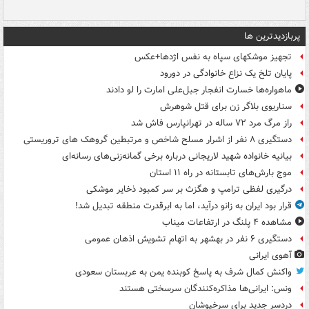
پربازدیدترین ها
تجهیز موشکهای سپاه به نفس اژدها+عکس
پایان تلخ یک نزاع خانوادگی در دورود
ماهواره‌ها خسارت انفجار جبل‌علی امارت را لو دادند
سناریوی بلاگر زن برای قتل شوهرش
راز مرگ مرد ۷۲ ساله در تهرانپارس فاش شد
دستگیری ۸ نفر از اشرار مسلح شاخص و مرتبطین گروهک های تروریستی
بیانیه خانواده شهید لاریجانی درباره برخی گمانه‌زنی‌های رسانه‌ای
موج بارش‌های تابستانه در راه ۱۱ استان
درگیری لفظی ترامپ و هگزث بر سر کمبود ذخایر موشکی
قرار بود ایران به زانو درآید، اما به ابرقدرت منطقه تبدیل شد!
مشاهده ۴ پلنگ در ارتفاعات میناب
دستگیری ۶ نفر در بهشهر به اتهام تشویش اذهان عمومی
آهوی ایرانی
واکنش کمال شرف به پاسخ کوبنده یمن به عربستان سعودی
ونس: ایرانی‌ها مذاکره‌کنندگان سرسختی هستند
دردسر جدید برای سرخپوشان