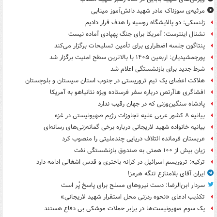
مرثیه‌ی سوزناک مادر شهید دانش‌آموز مینابی
زلنسکی: دو پالایشگاه روسیه را هدف قرار دادیم
نشنال اینترست: آمریکا برای جنگ پهپادی آماده نیست
پنتاگون جلسه اضطراری برای تأمین تسلیحات برگزار می‌کند
پورجمشیدیان: اربعین ۱۴۰۵ با بالاترین سطح امنیت برگزار شد
شرط جدید برای بازنشستگی اعلام شد
هلاکت اعضای یک تیم تروریستی در جنوب استان سیستان و بلوچستان
افشاگری هاآرتص درباره سفر فرستاده ویژه نتانیاهو به آمریکا
پادشاه سنگین‌وزنی که در جهان رقیب ندارد
بیانیه ۸ کشور عربی علیه تجاوزات رژیم صهیونیستی در غزه
بیانیه خانواده شهید لاریجانی درباره برخی گمانه‌زنی‌های رسانه‌ای
عربستان فرمانده ائتلاف دریایی چندملیتی را منصوب کرد
زیان بیش از ۱۰۰ همتی به صندوق‌ بازنشستگی نفت
ترکیه: تروریسم اسرائیل در کرانه باختری و قدس اشغالی ادامه دارد
ایران آقای بلامنازع تنگه هرمز!
سردار ابن‌الرضا: دست نیروهای مسلح برای پاسخ پُر است
تکذیب ادعای «نحوه ردزنی محل استقرار شهید لاریجانی»
یک‌ سوم صهیونیست‌ها در برابر حملات موشکی بی دفاع هستند