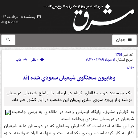
پنجشنبه ۱۵ مرداد ۱۴۰۵ -
Aug 6 2026
جهان
کد خبر
1708
تاریخ انتشار:
۱۱ مرداد ۱۳۸۹ - ۱۳:۳۰
۰ نظر
چاپ
جهان
وهابيون سخنگوي شيعيان سعودي شده اند
يک نويسنده عرب مقاله‌اي کوتاه در ارتباط با اوضاع شيعيان عربستان
نوشته و از پروژه منزوي سازي پيروان اين مذهب در اين کشور خبر داد.
به گزارش مشرق، پايگاه اينترنتي راصد در مقاله‌اي به برسي وضعيت
شيعيان در عربستان سعودي پرداخته است.
در اين مقاله آمده است که گشايش رسانه‌اي که در عربستان عليه شيعيان
آغاز به کار کرده است، روندي يکجانبه است و تنها به افراد غيرشيعه اجازه