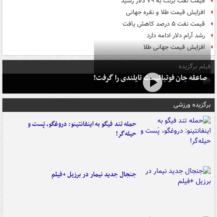
قیمت نفت برنت به ۷۹ دلار رسید
افزایش قیمت طلا و نقره جهانی
قیمت نفت ۵ درصد کاهش یافت
رشد آرام دلار ادامه دارد
افزایش قیمت جهانی طلا
فیلم برگزیده
صاعقه جان فوتبالیست تایلندی را گرفت!
برگزیده ورزشی
حمله تند فیگو به اینفانتینو: دروغگو، پَست‌ و
حیله‌گر!
جنجال جدید نیمار در برزیل +فیلم