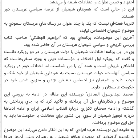
اجتهاد و تبيين نظرات و اعتقادات شيعه را مي‌دهد.
اين در حالي است که همچنان شيعيان از عرصه سياسي عربستان دور
هستند.
تقريبا هفته‌اي نيست که يک يا چند عنوان در رسانه‌هاي عربستان سعودي به
موضوع شيعيان اختصاص نيابد،
آخرين اين موضوعات، برنامه‌اي بود که "ابراهيم الهطلاني" صاحب کتاب
بررسي تاريخي و سياسي شيعيان عربستان در آن حاضر شده بود.
وي در اين برنامه اختلافات شيعيان با دولت عربستان را در دو رويکرد دانست
و گفت که رويکرد اول اختلاف با مؤسسات ديني و بويژه سلفي‌هاست که
اختلافي تاريخي است و همه آن را مي شناسند، اما اختلاف دوم در رويکرد
سياسي آنهاست، دولت عربستان نسبت به هواداري شيعيان از خود شک و
ترديد دارد و شيعيان نيز احساس تبعيض نژادي و منزوي شدن خود در
حکومت عربستان را دارند.
"محمد عبدالرسول الصادق" نويسنده اين مقاله در ادامه به بررسي اين
موضوع و راهکارهاي حل آن پرداخته و تأکيد کرد که به جاي پرداختن به
گذشته و ادامه سخنان تکراري درباره انقلاب اسلامي ايران و ادامه ادعاها
درباره تجهيز شيعيان از سوي اين کشور براي مخالفت با حکومت‌ها بايد به
حل اين موضوع پرداخت.
به عقيده اين نويسنده عرب افرادي که به اين افکار دامن مي‌زنند اين موضوع
را ناديده گرفته‌اند که موضوع علاقه شيعيان به رهبران ديني آن‌ها صرفا