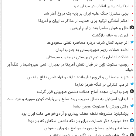
ابتکارات رهبر انقلاب در میدان نبرد
برنی سندرز: جنگ علیه ایران بر پایه یک دروغ آغاز شد
اعلام آمادگی ترکیه برای حمایت از مذاکرات ایران و آمریکا
حال و هوای سامرا بعد از ایام اربعین
فورلان به خانه بازگشت
اثر جدید کمال شرف درباره محاصره نفتی سعودی‌ها
ادامه حملات رژیم صهیونیستی به جنوب لبنان
هلاکت اعضای یک تیم تروریستی در جنوب سیستان
روسیه سکوت ژاپن در قبال نقش آمریکا در بمباران اتمی هیروشیما را ننگ‌آور
خواند
شهید مصطفی ردانی‌پور؛ فرمانده عارف و فراجناحی دفاع مقدس
ترامپ کنترلی بر تنگه هرمز ندارد!
جنوب لبنان مجدد آماج حملات دشمن صهیونی قرار گرفت
فیدان: اسرائیل به دنبال تخریب روند صلح و بی‌ثبات کردن سوریه و غزه است
وقتی ورزش با معنویت عجین بشه!
پزشکیان: مشروطه نقطه عطف بیداری و آزادی‌خواهی ملت ایران بود
۱۰۰ میلیارد دلار خسارت، برای باز نگه داشتن تنگه‌ای که باز بود!
حمله نیروهای مسلح یمن به مواضع مزدوران سعودی
ویژگی‌های شهید بابایی در نگاه رهبر شهید انقلاب