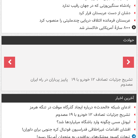
پادشاه سنگین‌وزنی که در جهان رقیب ندارد
دشان از دست عربستان فرار کرد
عربستان فرمانده ائتلاف دریایی چندملیتی را منصوب کرد
۸۰۰ سازۀ آمریکایی خاکستر شد
حوادث
تشریح جزئیات تصادف ۱۲ خودرو با ۱۹
پاییز پرباران در راه ایران
مصدوم
تش
آخرین اخبار
ادعای شبکه «الحدث» درباره ایجاد گذرگاه موقت در تنگه هرمز
تشریح جزئیات تصادف ۱۲ خودرو با ۱۹ مصدوم
لیونل مسی چگونه وارد باشگاه میلیاردها شد؟
افشای اقدامات غیراخلاقی فدراسیون فوتبال کره جنوبی برای داوران!
تبعات کمبود موشک‌های پدافندی به متحدان آمریکا رسید!