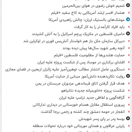
شمیم خوش رضوی در هوای بین‌الحرمین
هشدار افسر ارشد آمریکایی به کاخ سفید +فیلم
موشک‌های بالستیک ایران؛ چالش راهبردی آمریکا
باید افراد کارآمدتر را به کار گرفت
حامیان فلسطین در مکزیک پرچم اسرائیل را به آتش کشیدند
دبیرکل سازمان ملل باز هم خواستار آتش‌بس فوری در اوکراین شد
آنچه رهبر شهید سال‌ها پیش دیده بودند
حمایت هلندی‌ها از مظلومیت فلسطین +فیلم
افشای برکناری در موساد پس از شکست پروژه علیه ایران
دستگیری عامل انتشار مطالب توهین‌آمیز علیه زائران اربعین در فضای مجازی
روایت تکان‌دهنده دانش‌آموز مینابی از جنایت آمریکا
هدف قرار گرفتن اتاق‌ فرماندهی مزدوران عربستان در یمن
شکست پروژه «خاورمیانه جدید» نتانیاهو
گزافه‌گویی و لفاظی جدید ترامپ علیه ایران
پیروزی استقلال مقابل همنام خوزستانی در دیداری تدارکاتی
انفجار در حومه دمشق چند کشته و زخمی برجا گذاشت
بوسه‌ پدر بر پای پسر شهیدش
رایزنی عراقچی و همتای موریتانی خود درباره تحولات منطقه