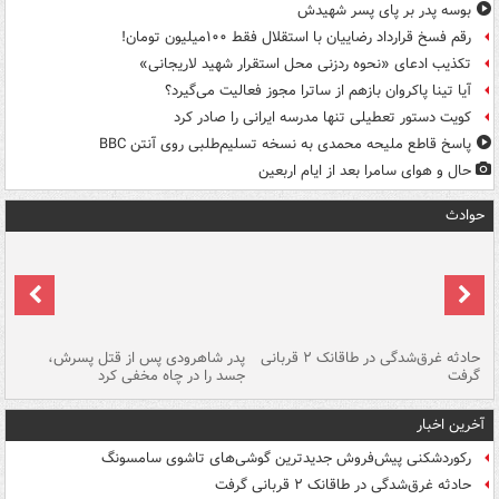
بوسه‌ پدر بر پای پسر شهیدش
رقم فسخ قرارداد رضاییان با استقلال فقط ۱۰۰میلیون تومان!
تکذیب ادعای «نحوه ردزنی محل استقرار شهید لاریجانی»
آیا تینا پاکروان بازهم از ساترا مجوز فعالیت می‌گیرد؟
کویت دستور تعطیلی تنها مدرسه ایرانی را صادر کرد
پاسخ قاطع ملیحه محمدی به نسخه تسلیم‌طلبی روی آنتن BBC
حال و هوای سامرا بعد از ایام اربعین
حوادث
شته
حادثه غرق‌شدگی در طاقانک ۲ قربانی
پدر شاهرودی پس از قتل پسرش،
دس
گرفت
جسد را در چاه مخفی کرد
آخرین اخبار
رکوردشکنی پیش‌فروش جدیدترین گوشی‌های تاشوی سامسونگ
حادثه غرق‌شدگی در طاقانک ۲ قربانی گرفت