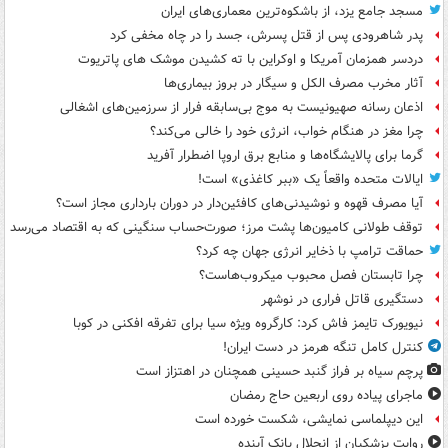
مسجد جامع یزد، از باشکوه‌ترین معماری‌های ایران
پدر شاهرودی پس از قتل پسرش، جسد را در چاه مخفی کرد
دردسر همزمان آمریکا و اوکراین با ته کشیدن موشک های پاتریوت
آثار مخرب مصرف الکل و سیگار در بروز بیماری‌ها
اذعان رسانه صهیونیست به موج بی‌سابقه فرار از سرزمین‌های اشغالی
چرا مغز در هنگام خواب، انرژی خود را خالی می‌کند؟
گرما برای پالایشگاه‌ها و منابع برق اروپا اضطرار آفرید
ایالات متحده واقعاً یک «ببر کاغذی» است!
آیا مصرف قهوه و نوشیدنی‌های کافئین‌دار در دوران بارداری مجاز است؟
توقف طولانی کامیون‌ها پشت مرز؛ صورت‌حساب سنگینی که به اقتصاد می‌رسد
حماقت ترامپ با ذخایر انرژی جهان چه کرد؟
چرا تابستان فصل محبوب میکروب‌هاست؟
دستگیری قاتل فراری در نوشهر
نیویورک تایمز فاش کرد: کارگروه ویژه سیا برای تفرقه افکنی در کوبا
کنترل کامل تنگه هرمز در دست ایران!
پرچم سیاه بر فراز گنبد حسینی همچنان در اهتزاز است
ماجرای پیاده روی اربعین حاج رمضان
این دیپلماسی نمایشی، شکست خورده است
روایت پزشکیان از انحلال بانک آینده