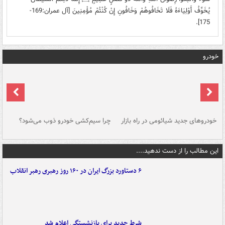
يُخَوِّفُ أَوْلِيَاءَهُ فَلَا تَخَافُوهُمْ وَخَافُونِ إِنْ كُنْتُمْ مُؤْمِنِينَ [آل عمران:169-
175].
خودرو
خودروهای جدید شیائومی در راه بازار
چرا سیم‌کشی خودرو ذوب می‌شود؟
شو
این مطالب را از دست ندهید....
۶ دستاورد بزرگ ایران در ۱۶۰ روز رهبری رهبر انقلاب
شرط جدید برای بازنشستگی اعلام شد