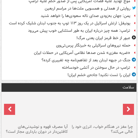
موج تهدید علیه قضات آمریکایی پس از صدور حکم علیه ترامپ
روایتی از همدلی و همسویی ملت‌ها در مراسم اربعین
یمن: جهان به‌زودی صدای ناله سعودی‌ها را خواهد شنید
یونیفل: ارتش اسرائیل در یک روز ۱۱۳ توپ به جنوب لبنان شلیک کرده است
ترامپ: همه چیز درباره ایران به طور استثنایی خوب پیش می‌رود
عبور از خط قرمز ایران یعنی مرگ!
حمله نیروهای اسرائیلی به خبرنگار پرس‌تی‌وی
«ضربه مغزی» شدن صدها نظامی آمریکایی در حملات ایران
جنگ در جبهه لبنان بعد از تفاهم‌نامه چه تغییری کرده؟
ترامپ در حال سوختن در آتشی خودساخته
ایران را تست نکنید! جاده‌ی خشم ایران!
سلامت
ت
چرا مغز در هنگام خواب، انرژی خود را
آیا مصرف قهوه و نوشیدنی‌های
چر
خالی می‌کند؟
کافئین‌دار در دوران بارداری مجاز است؟
می