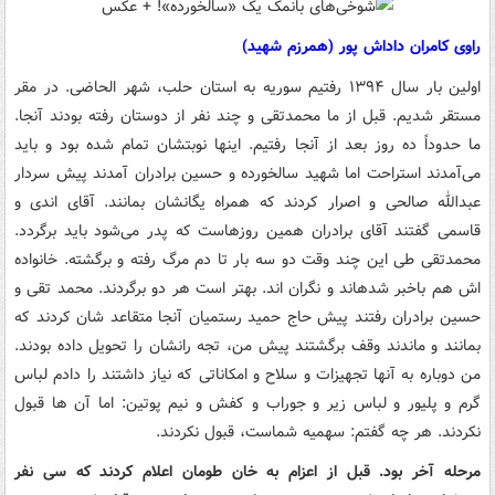
راوی کامران داداش پور (همرزم شهید)
اولین بار سال ۱۳۹۴ رفتیم سوریه به استان حلب، شهر الحاضی. در مقر
مستقر شدیم. قبل از ما محمدتقی و چند نفر از دوستان رفته بودند آنجا.
ما حدوداً ده روز بعد از آنجا رفتیم. اینها نوبتشان تمام شده بود و باید
می‌آمدند استراحت اما شهید سالخورده و حسین برادران آمدند پیش سردار
عبدالله صالحی و اصرار کردند که همراه یگانشان بمانند. آقای اندی و
قاسمی گفتند آقای برادران همین روزهاست که پدر می‌شود باید برگردد.
محمدتقی طی این چند وقت دو سه بار تا دم مرگ رفته و برگشته. خانواده
اش هم باخبر شدهاند و نگران اند. بهتر است هر دو برگردند. محمد تقی و
حسین برادران رفتند پیش حاج حمید رستمیان آنجا متقاعد شان کردند که
بمانند و ماندند وقف برگشتند پیش من، تجه رانشان را تحویل داده بودند.
من دوباره به آنها تجهیزات و سلاح و امکاناتی که نیاز داشتند را دادم لباس
گرم و پلیور و لباس زیر و جوراب و کفش و نیم پوتین: اما آن ها قبول
نکردند. هر چه گفتم: سهمیه شماست، قبول نکردند.
مرحله آخر بود. قبل از اعزام به خان طومان اعلام کردند که سی نفر