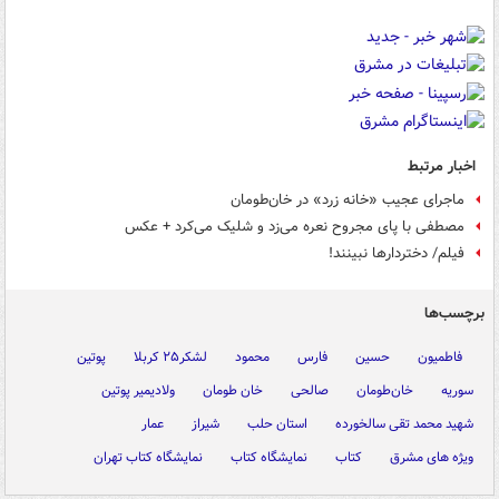
اخبار مرتبط
ماجرای عجیب «خانه زرد» در خان‌طومان
مصطفی با پای مجروح نعره می‌زد و شلیک‌ می‌کرد + عکس
فیلم/ دختردارها نبینند!
برچسب‌ها
فاطمیون
حسین
فارس
محمود
لشکر۲۵ کربلا
پوتین
سوریه
خان‌طومان
صالحی
خان طومان
ولادیمیر پوتین
شهید محمد تقی سالخورده
استان حلب
شیراز
عمار
ویژه های مشرق
کتاب
نمایشگاه کتاب
نمایشگاه کتاب تهران