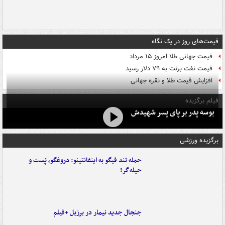
قیمت‌های روز در یک نگاه
قیمت جهانی طلا امروز ۱۵ مرداد
قیمت نفت برنت به ۷۹ دلار رسید
افزایش قیمت طلا و نقره جهانی
فیلم برگزیده
بوسه‌ پدر بر پای پسر شهیدش
برگزیده ورزشی
حمله تند فیگو به اینفانتینو: دروغگو، پَست‌ و
حیله‌گر!
جنجال جدید نیمار در برزیل +فیلم