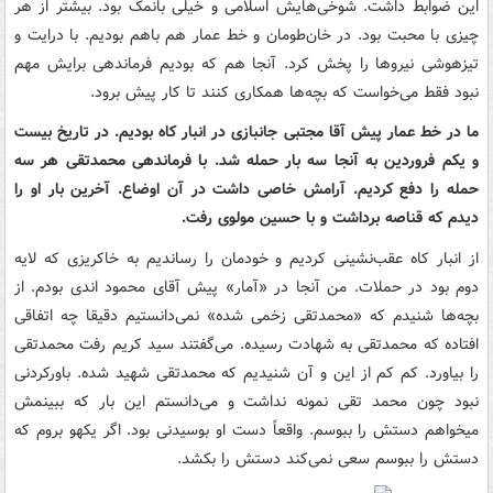
این ضوابط داشت. شوخی‌هایش اسلامی و خیلی بانمک بود. بیشتر از هر
چیزی با محبت بود. در خان‌طومان و خط عمار هم باهم بودیم. با درایت و
تیزهوشی نیروها را پخش کرد. آنجا هم که بودیم فرماندهی برایش مهم
نبود فقط می‌خواست که بچه‌ها همکاری کنند تا کار پیش برود.
ما در خط عمار پیش آقا مجتبی جانبازی در انبار کاه بودیم. در تاریخ بیست
و یکم فروردین به آنجا سه بار حمله شد. با فرماندهی محمدتقی هر سه
حمله را دفع کردیم. آرامش خاصی داشت در آن اوضاع. آخرین بار او را
دیدم که قناصه برداشت و با حسین مولوی رفت.
از انبار کاه عقب‌نشینی کردیم و خودمان را رساندیم به خاکریزی که لایه
دوم بود در حملات. من آنجا در «آمار» پیش آقای محمود اندی بودم. از
بچه‌ها شنیدم که «محمدتقی زخمی شده» نمی‌دانستیم دقیقا چه اتفاقی
افتاده که محمدتقی به شهادت رسیده. می‌گفتند سید کریم رفت محمدتقی
را بیاورد. کم کم از این و آن شنیدیم که محمدتقی شهید شده. باورکردنی
نبود چون محمد تقی نمونه نداشت و می‌دانستم این بار که ببینمش
میخواهم دستش را ببوسم. واقعاً دست او بوسیدنی بود. اگر یکهو بروم که
دستش را ببوسم سعی نمی‌کند دستش را بکشد.