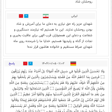
روحشان شاد
ایرانی
0
0
شهدای عزیز راه حق نیازی به دعای ما برای آمرزش و شاد
بودن روحشان ندارند. این ما هستیم که نیازمند دستگیری و
شفاعت و دعای این همجواران قرب الهی برای عاقبت بخیری و
نجات از گناه و پلیدیها هستیم. خدایا ما را شرمنده روی ماه
شهدای صراط مستقیم و خانواده هاشون قرار نده!
پاسخ
۱۱:۰۲ - ۱۴۰۴/۰۱/۰۵
1
4
وَلَا تَحْسَبَنَّ الَّذِينَ قُتِلُوا فِي سَبِيلِ اللَّهِ أَمْوَاتًا بَلْ أَحْيَاءٌ عِنْدَ رَبِّهِمْ يُرْزَقُونَ
۝ فَرِحِينَ بِمَا آتَاهُمُ اللَّهُ مِنْ فَضْلِهِ وَيَسْتَبْشِرُونَ بِالَّذِينَ لَمْ يَلْحَقُوا بِهِمْ
مِنْ خَلْفِهِمْ أَلَّا خَوْفٌ عَلَيْهِمْ وَلَا هُمْ يَحْزَنُونَ ۝ يَسْتَبْشِرُونَ بِنِعْمَةٍ مِنَ اللَّهِ
وَفَضْلٍ وَأَنَّ اللَّهَ لَا يُضِيعُ أَجْرَ الْمُؤْمِنِينَ ۝ الَّذِينَ اسْتَجَابُوا لِلَّهِ وَالرَّسُولِ
مِنْ بَعْدِ مَا أَصَابَهُمُ الْقَرْحُ لِلَّذِينَ أَحْسَنُوا مِنْهُمْ وَاتَّقَوْا أَجْرٌ عَظِيمٌ ۝ الَّذِينَ
قَالَ لَهُمُ النَّاسُ إِنَّ النَّاسَ قَدْ جَمَعُوا لَكُمْ فَاخْشَوْهُمْ فَزَادَهُمْ إِيمَانًا وَقَالُوا
حَسْبُنَا اللَّهُ وَنِعْمَ الْوَكِيلُ ۝ فَانْقَلَبُوا بِنِعْمَةٍ مِنَ اللَّهِ وَفَضْلٍ لَمْ يَمْسَسْهُمْ
سُوءٌ وَاتَّبَعُوا رِضْوَانَ اللَّهِ وَاللَّهُ ذُو فَضْلٍ عَظِيمٍ ۝ إِنَّمَا ذَلِكُمُ الشَّيْطَانُ