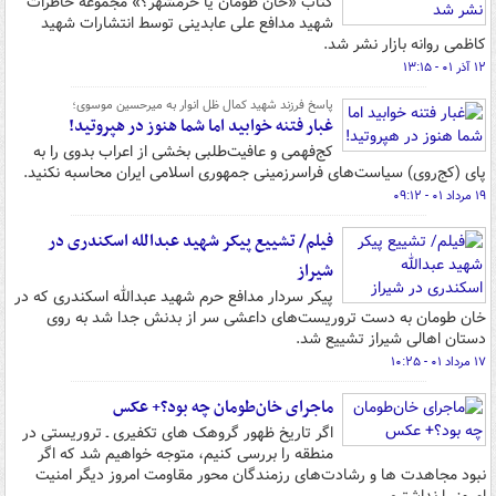
کتاب «خان طومان یا خرمشهر؟» مجموعه خاطرات
شهید مدافع علی عابدینی توسط انتشارات شهید
کاظمی روانه بازار نشر شد.
۱۲ آذر ۰۱ - ۱۳:۱۵
پاسخ فرزند شهید کمال ظل‌ انوار به میرحسین موسوی؛
غبار فتنه خوابید اما شما هنوز در هپروتید!
کج‌فهمی و عافیت‌طلبی بخشی از اعراب بدوی را به
پای (کج‌روی) سیاست‌های فراسرزمینی جمهوری اسلامی ایران محاسبه نکنید.
۱۹ مرداد ۰۱ - ۰۹:۱۲
فیلم/ تشییع پیکر شهید عبدالله اسکندری در
شیراز
پیکر سردار مدافع حرم شهید عبدالله اسکندری که در
خان طومان به دست تروریست‌های داعشی سر از بدنش جدا شد به روی
دستان اهالی شیراز تشییع شد.
۱۷ مرداد ۰۱ - ۱۰:۲۵
ماجرای خان‌طومان چه بود؟+ عکس
اگر تاریخ ظهور گروهک های تکفیری ـ تروریستی در
منطقه را بررسی کنیم، متوجه خواهیم شد که اگر
نبود مجاهدت ها و رشادت‌های رزمندگان محور مقاومت امروز دیگر امنیت