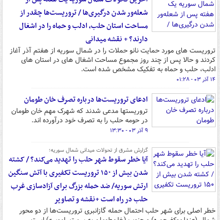
شعله‌ور شدن درگیری‌ها / تروریست‌ها چقدر از
مساحت استان حلب، ادلب و حماه را در اشغال
دارند؟ + نقشه میدانی
تروریست های مورد حمایت نانو حملات را در شمال سوریه از هفتم آذر آغاز
کردند و حالا پس از چند روز مجموع مساحت اشغال های در استان های
ادلب، حلب و حماه به تفکیک مشخص شده است.
۱۴ آذر ۰۳ - ۰۱:۲۸
ادعای تروریست‌ها درباره تصرف خان طومان
تروریستها مدعی شدند که شهرک مهم خان طومان
در حومه حلب را به تصرف خود درآورده اند.
۹ آذر ۰۳ - ۱۳:۳۰
گزارش مشرق از تحولات میدانی شمال سوریه؛
آیا خطر سقوط شهر حلب را تهدید می‌کند؟ / کشته
شدن بیش از ۱۵۰ تروریست تکفیری با آتش سنگین
ارتش سوریه/ ضد حمله بزرگ برای آزادسازی غرب
حلب در راه است +نقشه و تصاویر
خطر اصلی برای شهر حلب احتمال حمله گازانبری تروریست‌ها از دو محور