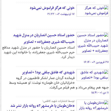
خونی که هرگز فراموش نمی‌شود
۱۷ اردیبهشت ۰۲ - ۲۱:۲۲
حضور استاد حسین انصاریان در منزل شهید
حبیب‌الله شیری جعفرزاده + تصاویر
استاد حسین انصاریان با حضور در منزل شهید مدافع
حرم حبیب‌الله شیری جعفرزاده، با خانواده این شهید
دیدار کرد.
۲۷ فروردین ۰۲ - ۱۶:۱۴
شهیدی که عاشق سِلفی بود! +تصاویر
فرمانده گردان عمار لشکر فاطمیون در گروه
«خراباتیان خان طومان» نوشت: او همیشه وسط
جبهه هم پیغام می‌داد و هم فیلم می‌گرفت.
۱۱ دی ۰۱ - ۱۵:۴۱
توسط انتشارات شهید کاظمی؛
«خان‌طومان یا خرمشهر؟» روانه بازار نشر شد