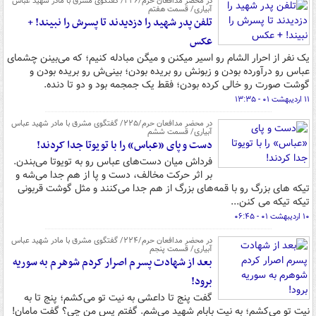
در محضر مدافعان حرم/۲۲۶/ گفتگوی مشرق با مادر شهید عباس
آبیاری/ قسمت هفتم
تلفن پدر شهید را دزدیدند تا پسرش را نبیند! +
عکس
یک نفر از احرار الشام رو اسیر میکنن و میگن مبادله کنیم؛ که می‌بینن چشمای
عباس رو درآورده بودن و زبونش رو بریده بودن؛ بینی‌ش رو بریده بودن و
گوشت صورت رو خالی کرده بودن؛ فقط یک جمجمه بود و دو تا دنده.
۱۱ اردیبهشت ۰۱ - ۱۳:۳۵
در محضر مدافعان حرم/۲۲۵/ گفتگوی مشرق با مادر شهید عباس
آبیاری/ قسمت ششم
دست و پای «عباس» را با تویوتا جدا کردند!
فرداش میان دست‌های عباس رو به تویوتا می‌بندن.
بر اثر حرکت مخالف، دست و پا از هم جدا می‌شه و
تیکه های بزرگ رو با قمه‌های بزرگ از هم جدا می‌کنند و مثل گوشت قربونی
تیکه تیکه می کنن...
۱۰ اردیبهشت ۰۱ - ۰۶:۴۵
در محضر مدافعان حرم/۲۲۴/ گفتگوی مشرق با مادر شهید عباس
آبیاری/ قسمت پنجم
بعد از شهادت پسرم اصرار کردم شوهرم به سوریه
برود!
گفت پنج تا داعشی به نیت تو می‌کشم؛ پنج تا به
نیت تو می‌کشم؛ به نیت بابام شهید می‌شم. گفتم پس من چی؟ گفت مامان!