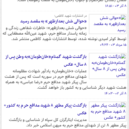
شمال (عندان-کفرحمره) و جنوب (خان‌طومان به سمت راموسه) است.
۸ آذر ۰۳ - ۱۸:۵۱
در انتشارات شهید کاظمی؛
«حوالی شش بعدازظهر» به مقصد رسید
«حوالی شش بعدازظهر»؛ خاطرات شفاهی زندگی و
زمانه پاسدار مدافع حرم، شهید عین‌الله مصطفایی که
توسط کوثر امیدی نوشته شده، توسط انتشارات شهید کاظمی منتشر شد.
۱۵ مرداد ۰۳ - ۰۹:۲۴
بازگشت شهید گمنام«خان‌طومان»به وطن پس از
۸ سال+ عکس
عملیات «خان‌طومان» یادآور شهادت مظلومانه
شهدای مدافع حرم در سوریه است که پس از هشت
سال پیکر شهید مدافع حرم «رضا عباسی» به همراه
هشت شهید دیگر شناسایی و به کشور باز خواهد گشت.
۸ آذر ۰۲ - ۱۴:۰۳
بازگشت پیکر مطهر ۸ شهید مدافع حرم به کشور+
عکس
مدیریت ایثارگران کل سپاه از شناسایی و بازگشت
پیکر مطهر ۸ تن از شهدای مدافع حرم به میهن اسلامی خبر داد.