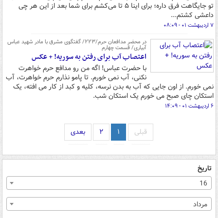
تو جایگاهت فرق داره؛ برای اینا ۵ تا می‌کشم برای شما بعد از این هر چی
داعشی کشتم...
۷ اردیبهشت ۰۱ - ۰۸:۰۹
در محضر مدافعان حرم/۲۲۳/ گفتگوی مشرق با مادر شهید عباس
آبیاری/ قسمت چهارم
اعتصاب آب برای رفتن به سوریه! + عکس
با حضرت عباس! اگه من رو مدافع حرم خواهرت
نکنی، آب نمی خورم. تا پامو نذارم حرم خواهرت، آب
نمی خورم. از اون جایی که آب به بدن نرسه، کلیه و کبد از کار می افته، یک
استکان چای صبح می خورم یک استکان شب.
۶ اردیبهشت ۰۱ - ۱۴:۰۹
قبلی
۱
۲
بعدی
تاریخ
16
مرداد