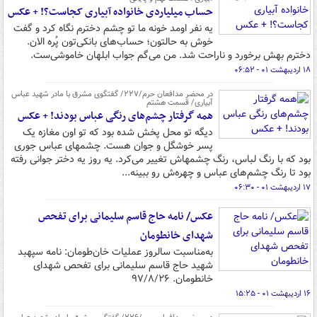
حساب میلیاردی خانواده آبیاری کجاست؟! + عکس
یه نفر اومد خونه ما تو چشم دخترم نگاه کرد و گفت
خوش به حالتون؛ حساب‌های بانکی‌تون پُره الان.
دخترم بهش برخورد و ناراحت شد. من می‌گم جواب ابلهان خاموشی‌ست.
۱۸ اردیبهشت ۰۱ - ۰۶:۵۲
در محضر مدافعان حرم/۲۲۷/ گفتگوی مشرق با مادر شهید عباس
آبیاری/ قسمت هشتم
همه گرفتار چشم‌های رنگی عباس بودند! + عکس
دیگه تو محل پخش شده بود که تو اون مغازه یک
پسر خوشگل و جوان هست. چشمهای عباس جوری
بود که با رنگ لباس، رنگ چشمهاش تغییر می‌کرد. یه روز یه دختر جوانی رفته
بود تا رنگ چشم‌های عباس و چهره‌ش رو ببینه...
۱۷ اردیبهشت ۰۱ - ۰۶:۳۰
عکس/ نامه حاج قاسم سلیمانی برای تفحص
شهدای خانطومان
به‌مناسبت سالروز عملیات خان‌طومان: نامه سپهبد
شهید حاج قاسم سلیمانی برای تفحص شهدای
خانطومان. ۹۷/۸/۲۶
۱۶ اردیبهشت ۰۱ - ۱۵:۲۵