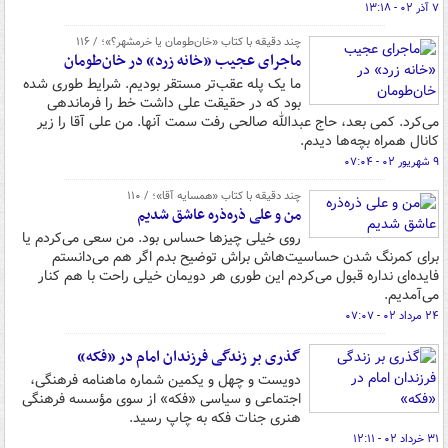
۷ آذر ۰۲ - ۱۳:۱۸
چند دقیقه با کتاب «خان‌طومان یا خرمشهر؟»؛ / ۱۱۶
ماجرای عجیب «خانه زرد» در خان‌طومان
ما یک پله عقب‌تر مستقر بودیم. شرایط طوری شده
بود که در حقیقت علی داشت خط را فرماندهی
می‌کرد. کمی بعد، حاج عبدالله صالحی رفت سمت آنها. من علی آقا را زیر
کانال همراه بچه‌ها دیدم.
۹ شهریور ۰۲ - ۰۷:۰۴
چند دقیقه با کتاب «همسایه آقا»؛ / ۱۱۰
من و علی ذره‌ذره عاشق شدیم
روی خیلی چیزها حساس بود. من سعی می‌کردم یا
برای کمرنگ شدن حساسیت‌هاش براش توضیح بدم اگر هم می‌دانستم
فایده‌ای نداره قبول می‌کردم این طوری هر دویمان خیلی راحت با هم کنار
می‌آمدیم.
۲۴ مرداد ۰۲ - ۰۷:۰۷
گذری بر زندگی فرزندان امام در «فکه»
دویست و چهل و یکمین شماره ماهنامه فرهنگی،
اجتماعی و سیاسی «فکه» از سوی مؤسسه فرهنگی
هنری جنات فکه به چاپ رسید.
۳۱ خرداد ۰۲ - ۱۲:۱۱