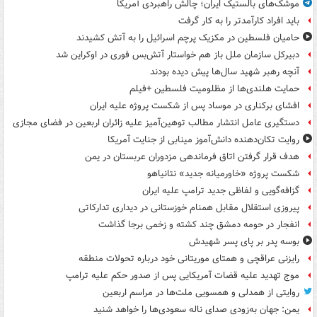
موشک‌های بالستیک ایران؛ چالش راهبردی آمریکا
باید افراد کارآمدتر را به کار گرفت
حامیان فلسطین در مکزیک پرچم اسرائیل را به آتش کشیدند
دبیرکل سازمان ملل باز هم خواستار آتش‌بس فوری در اوکراین شد
آنچه رهبر شهید سال‌ها پیش دیده بودند
حمایت هلندی‌ها از مظلومیت فلسطین +فیلم
افشای برکناری در موساد پس از شکست پروژه علیه ایران
دستگیری عامل انتشار مطالب توهین‌آمیز علیه زائران اربعین در فضای مجازی
روایت تکان‌دهنده دانش‌آموز مینابی از جنایت آمریکا
هدف قرار گرفتن اتاق‌ فرماندهی مزدوران عربستان در یمن
شکست پروژه «خاورمیانه جدید» نتانیاهو
گزافه‌گویی و لفاظی جدید ترامپ علیه ایران
پیروزی استقلال مقابل همنام خوزستانی در دیداری تدارکاتی
انفجار در حومه دمشق چند کشته و زخمی برجا گذاشت
بوسه‌ پدر بر پای پسر شهیدش
رایزنی عراقچی و همتای موریتانی خود درباره تحولات منطقه
موج تهدید علیه قضات آمریکایی پس از صدور حکم علیه ترامپ
روایتی از همدلی و همسویی ملت‌ها در مراسم اربعین
یمن: جهان به‌زودی صدای ناله سعودی‌ها را خواهد شنید