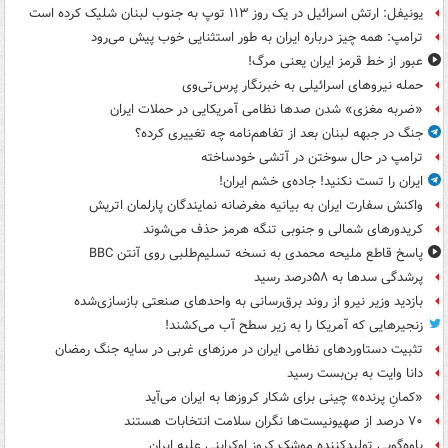
یونیفل: ارتش اسرائیل در یک روز ۱۱۳ توپ به جنوب لبنان شلیک کرده است
ترامپ: همه چیز درباره ایران به طور استثنایی خوب پیش می‌رود
عبور از خط قرمز ایران یعنی مرگ!
حمله نیروهای اسرائیلی به خبرنگار پرس‌تی‌وی
«ضربه مغزی» شدن صدها نظامی آمریکایی در حملات ایران
جنگ در جبهه لبنان بعد از تفاهم‌نامه چه تغییری کرده؟
ترامپ در حال سوختن در آتشی خودساخته
ایران را تست نکنید! جاده‌ی خشم ایران!
واکنش سفارت ایران به بیانیه مغرضانه نمایندگان پارلمان اتریش
کریدورهای شمالی و جنوبی تنگه هرمز حذف می‌شوند
پاسخ قاطع ملیحه محمدی به نسخه تسلیم‌طلبی روی آنتن BBC
پرشدگی سدها به ۵۸درصد رسید
بازدید وزیر نیرو از روند برق‌رسانی به واحدهای صنعتی بازسازی‌شده
زنجیرهایی که آمریکا را به زیر سطح آب می‌کشند!
تثبیت دستاوردهای نظامی ایران در مرزهای غربی در سایه جنگ رمضان
دانا وایت به بن‌بست رسید
«کمانِ پرنده» چینی برای شکار کروزها به ایران می‌آید
۷۰ درصد از صهیونیست‌ها نگران سلامت انتخابات هستند
یاوه‌گویی تولیدکننده موشک کروز اوکراینی علیه ایران