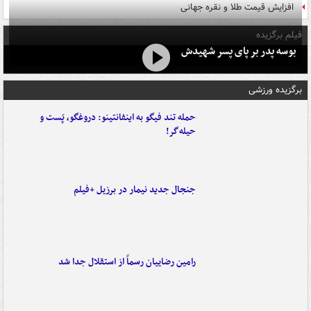
افزایش قیمت طلا و نقره جهانی
فیلم برگزیده
بوسه‌ پدر بر پای پسر شهیدش
برگزیده ورزشی
حمله تند فیگو به اینفانتینو: دروغگو، پَست‌ و
حیله‌گر!
جنجال جدید نیمار در برزیل +فیلم
رامین رضاییان رسماً از استقلال جدا شد