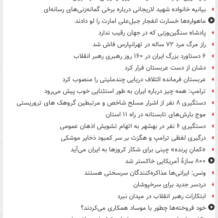
بیانیه خانواده شهید لاریجانی درباره برخی گمانه‌زنی‌های رسانه‌ای
ماهواره‌ها خسارت انفجار جبل‌علی امارت را لو دادند
پادشاه سنگین‌وزنی که در جهان رقیب ندارد
راز مرگ مرد ۷۲ ساله در تهرانپارس فاش شد
۶ دستاورد بزرگ ایران در ۱۶۰ روز رهبری رهبر انقلاب
دشان از دست عربستان فرار کرد
عربستان فرمانده ائتلاف دریایی چندملیتی را منصوب کرد
ترامپ: همه چیز درباره ایران به طور استثنایی خوب پیش می‌رود
دستگیری ۸ نفر از اشرار مسلح شاخص و مرتبطین گروهک های تروریستی
موج بارش‌های تابستانه در راه ۱۱ استان
دستگیری ۶ نفر در بهشهر به اتهام تشویش اذهان عمومی
درگیری لفظی ترامپ و هگزث بر سر کمبود ذخایر موشکی
«کمانِ پرنده» چینی برای شکار کروزها به ایران می‌آید
۸۰۰ سازۀ آمریکایی خاکستر شد
ونس: ایرانی‌ها مذاکره‌کنندگان سرسختی هستند
دردسر جدید برای سرخپوشان
ابتکارات رهبر انقلاب در میدان نبرد
خود فروخته‌ها چطور با موساد همکاری می‌کردند؟