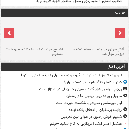
تکذیب ادعای «نحوه ردزنی محل استقرار شهید لاریجانی»
حوادث
تصادف مرگبار در محور اهواز–شوش ۲
آتش‌سوزی در منطقه حفاظت‌شده
تشریح جزئیات تصادف ۱۲ خودرو با ۱۹
پا
دیزمار مهار شد
مصدوم
آخرین اخبار
نیویورک تایمز فاش کرد: کارگروه ویژه سیا برای تفرقه افکنی در کوبا
کنترل کامل تنگه هرمز در دست ایران!
پرچم سیاه بر فراز گنبد حسینی همچنان در اهتزاز است
ماجرای پیاده روی اربعین حاج رمضان
این دیپلماسی نمایشی، شکست خورده است
روایت پزشکیان از انحلال بانک آینده
شمیم خوش رضوی در هوای بین‌الحرمین
هشدار افسر ارشد آمریکایی به کاخ سفید +فیلم