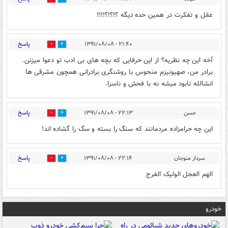
عقل و تفکرت در همین حده دیگه ؟!؟!؟!!!!
پاسخ
۲۱:۴۰ - ۱۳۹۱/۰۸/۰۸
0
0
آخه این چه نظریه؟ از این حرفایی که بچه های بی ادب تو دعوا میزنن.
برادر من، صهیونیزم منحوس با روشنگری برادرانی همچون مشرقی ها
انشالله نابود میشه نه با فحش و ناسزا.
پاسخ
حسن
۲۲:۱۳ - ۱۳۹۱/۰۸/۰۸
0
0
این چه حرامزاده مردمانند که سنگ را بسته و سگ را گشاده اند!
پاسخ
سردار منوجان
۲۲:۱۴ - ۱۳۹۱/۰۸/۰۸
0
0
الهم العجل الولیک الفرج
خودرو