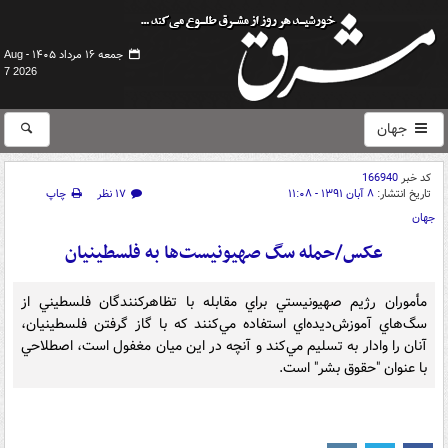
جمعه ۱۶ مرداد ۱۴۰۵ -
Aug
7 2026
جهان
کد خبر
166940
تاریخ انتشار:
۸ آبان ۱۳۹۱ - ۱۱:۰۸
۱۷ نظر
چاپ
جهان
عکس/حمله سگ صهيونيست‌ها به فلسطينيان
مأموران رژيم صهيونيستي براي مقابله با تظاهرکنندگان فلسطيني از
سگ‌هاي آموزش‌ديده‌اي استفاده مي‌کنند که با گاز گرفتن فلسطينيان،
آنان را وادار به تسليم مي‌کند و آنچه در اين ميان مغفول است، اصطلاحي
با عنوان "حقوق بشر" است.