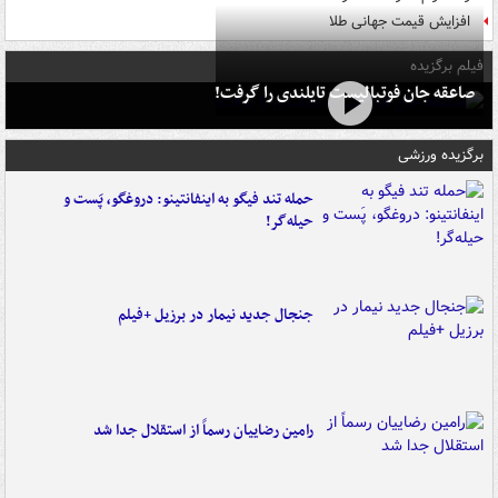
افزایش قیمت جهانی طلا
فیلم برگزیده
صاعقه جان فوتبالیست تایلندی را گرفت!
برگزیده ورزشی
حمله تند فیگو به اینفانتینو: دروغگو، پَست‌ و
حیله‌گر!
جنجال جدید نیمار در برزیل +فیلم
رامین رضاییان رسماً از استقلال جدا شد