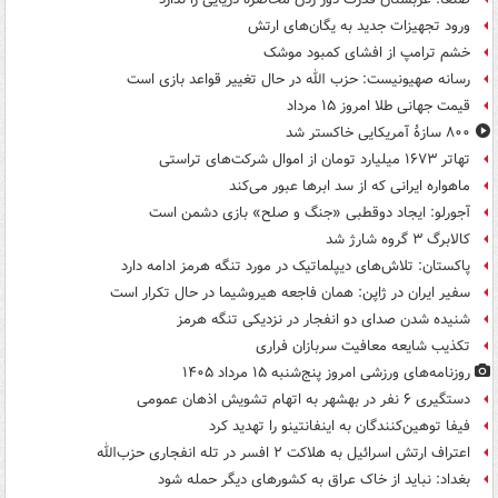
ورود تجهیزات جدید به یگان‌های ارتش
خشم ترامپ از افشای کمبود موشک
رسانه صهیونیست: حزب الله در حال تغییر قواعد بازی است
قیمت جهانی طلا امروز ۱۵ مرداد
۸۰۰ سازۀ آمریکایی خاکستر شد
تهاتر ۱۶۷۳ میلیارد تومان از اموال شرکت‌های تراستی
ماهواره ایرانی که از سد ابرها عبور می‌کند
آجورلو: ایجاد دوقطبی «جنگ و صلح‌» بازی دشمن است
کالابرگ ۳ گروه شارژ شد
پاکستان: تلاش‌های دیپلماتیک در مورد تنگه هرمز ادامه دارد
سفیر ایران در ژاپن: همان فاجعه هیروشیما در حال تکرار است
شنیده شدن صدای دو انفجار در نزدیکی تنگه هرمز
تکذیب شایعه معافیت سربازان فراری
روزنامه‌های ورزشی امروز پنج‌شنبه ۱۵ مرداد ۱۴۰۵
دستگیری ۶ نفر در بهشهر به اتهام تشویش اذهان عمومی
فیفا توهین‌کنندگان به اینفانتینو را تهدید کرد
اعتراف ارتش اسرائیل به هلاکت ۲ افسر در تله انفجاری حزب‌الله
بغداد: نباید از خاک عراق به کشورهای دیگر حمله شود