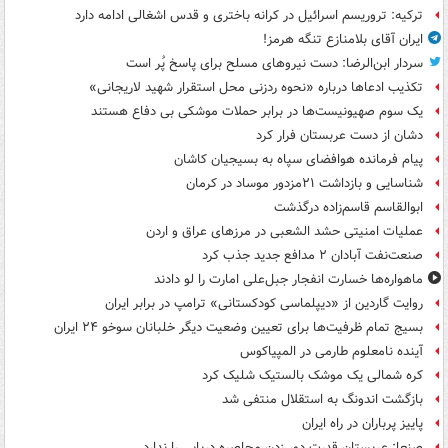
ترکیه: تروریسم اسرائیل در کرانه باختری و قدس اشغالی ادامه دارد
ایران آقای بلامنازع تنگه هرمز!
سردار ابن‌الرضا: دست نیروهای مسلح برای پاسخ پُر است
تکذیب ادعاها درباره «نحوه ردزنی محل استقرار شهید لاریجانی»
یک‌ سوم صهیونیست‌ها در برابر حملات موشکی بی دفاع هستند
دشان از دست عربستان فرار کرد
پیام فرمانده هوافضای سپاه به بسیجیان کاشان
شناسایی و بازداشت ۲۱مزدور موساد در کرمان
ابوالقاسم قاسم‌زاده درگذشت
عملیات امنیتی حشد الشعبی در مرزهای عراق و اردن
صنعت‌نفت آبادان ۲ مدافع جدید جذب کرد
ماهواره‌ها خسارت انفجار جبل‌علی امارت را لو دادند
روایت گاردین از «دیپلماسی کودکستانی» ترامپ در برابر ایران
بسیج تمام ظرفیت‌ها برای تعیین وضعیت دیگر خلبانان سوخو ۲۴ ایران
آینده نامعلوم طارمی در المپیاکوس
کره شمالی یک موشک بالستیک شلیک کرد
بازگشت اندونگ به استقلال منتفی شد
پاییز پرباران در راه ایران
صنعا: عربستان قدرت دور زدن محاصره دریایی را ندارد