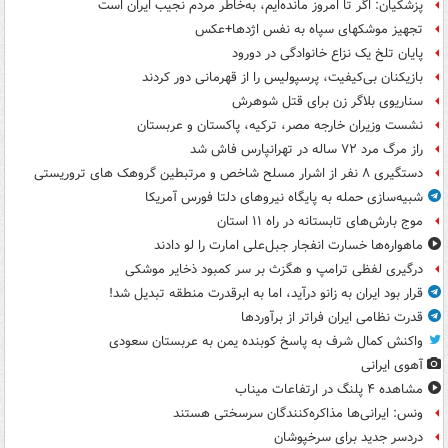
پزشکیان: اگر تا امروز مانده‌ایم، به‌خاطر مردم نجیب ایران است
تجهیز موشکهای سپاه به نفس اژدها+عکس
پایان تلخ یک نزاع خانوادگی در دورود
بازیکنان بی‌کیفیت، پرسپولیس را از قهرمانی دور کردند
سناریوی بلاگر زن برای قتل شوهرش
نشست وزیران خارجه مصر، ترکیه، پاکستان و عربستان
راز مرگ مرد ۷۲ ساله در تهرانپارس فاش شد
دستگیری ۸ نفر از اشرار مسلح شاخص و مرتبطین گروهک های تروریستی
شبیه‌سازی حمله به پایگاه نیروهای دلتا فورس آمریکا
موج بارش‌های تابستانه در راه ۱۱ استان
ماهواره‌ها خسارت انفجار جبل‌علی امارت را لو دادند
درگیری لفظی ترامپ و هگزث بر سر کمبود ذخایر موشکی
قرار بود ایران به زانو درآید، اما به ابرقدرت منطقه تبدیل شد!
قدرت نظامی ایران فراتر از برآوردها
واکنش کمال شرف به پاسخ کوبنده یمن به عربستان سعودی
آهوی ایرانی
مشاهده ۴ پلنگ در ارتفاعات میناب
ونس: ایرانی‌ها مذاکره‌کنندگان سرسختی هستند
دردسر جدید برای سرخپوشان