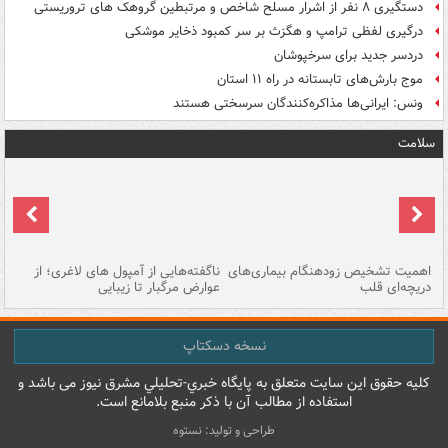
دستگیری ۸ نفر از اشرار مسلح شاخص و مرتبطین گروهک های تروریستی
درگیری لفظی ترامپ و هگزث بر سر کمبود ذخایر موشکی
دردسر جدید برای سرخپوشان
موج بارش‌های تابستانه در راه ۱۱ استان
ونس: ایرانی‌ها مذاکره‌کنندگان سرسختی هستند
سلامت
اهمیت تشخیص زودهنگام بیماری‌های
ناگفته‌هایی از آمپول های لاغری؛ از
دریچه‌ای قلب
عوارض مرگبار تا زیبایی
تا
نسخه دسکتاپ
کليه حقوق اين سايت متعلق به پایگاه خبري-تحليلي مشرق نيوز می باشد و
استفاده از مطالب آن با ذکر منبع بلامانع است.
طراحی و تولید: نستوه