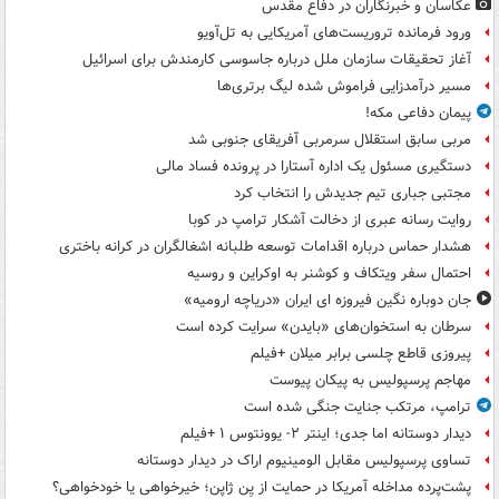
عکاسان و خبرنگاران در دفاع مقدس
ورود فرمانده تروریست‌های آمریکایی به تل‌آویو
آغاز تحقیقات سازمان ملل درباره جاسوسی کارمندش برای اسرائیل
مسیر درآمدزایی فراموش شده لیگ برتری‌ها
پیمان دفاعی مکه!
مربی سابق استقلال سرمربی آفریقای جنوبی شد
دستگیری مسئول یک اداره آستارا در پرونده فساد مالی
مجتبی جباری تیم جدیدش را انتخاب کرد
روایت رسانه عبری از دخالت آشکار ترامپ در کوبا
هشدار حماس درباره اقدامات توسعه طلبانه اشغالگران در کرانه باختری
احتمال سفر ویتکاف و کوشنر به اوکراین و روسیه
جان دوباره نگین فیروزه ای ایران «دریاچه ارومیه»
سرطان به استخوان‌های «بایدن» سرایت کرده است
پیروزی قاطع چلسی برابر میلان +فیلم
مهاجم پرسپولیس به پیکان پیوست
ترامپ، مرتکب جنایت جنگی شده است
دیدار دوستانه اما جدی؛ اینتر ۲- یوونتوس ۱ +فیلم
تساوی پرسپولیس مقابل الومینیوم اراک در دیدار دوستانه
پشت‌پرده مداخله آمریکا در حمایت از یِن ژاپن؛ خیرخواهی یا خودخواهی؟