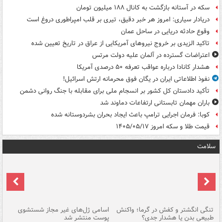
سکه در آستانه بازگشت به کانال ۱۸۸ میلیون تومان
دریادار سیاری: امروز هر خبر دقیق، تیری بر قلب امپراطوری دروغ است
وقوع حادثه دریایی در ساحل عمان
تاکید الزیدی بر خروج نیروهای آمریکایی از عراق در تاریخ تعیین شده
اعتراضات گسترده در آلمان علیه دولت مرتس
هشدار کانادا درباره عواقب تعرفه ۵۰ درصدی آمریکا
نفوذ اطلاعاتی ایران در یگان فوق محرمانه ارتش اسرائیل!
تأکید دادستان کل کشور بر انسجام ملی برای مقابله با جنگ روانی دشمن
باران مهمان تابستانی ارتفاعات دماوند شد
کوبا: فرمان اجرایی ترامپ باعث ایجاد بحران بشردوستانه شده
قیمت طلا و سکه امروز ۱۴۰۵/۰۵/۱۷
سلامت
تنگی انگشتر و کفش در گرما؛ واکنش
اسامی ژل‌های غیر مجاز شستشوی
مر
طبیعی بدن یا هشدار جدی؟
پوست منتشر شد