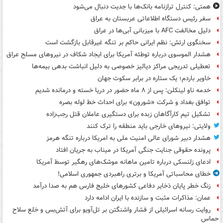
همتی: کنترل ترازنامه بانک‌ها با جدیت دنبال می‌شود
سفر رئیس دستگاه اطلاعاتی عربستان به عراق
دلیل مخالفت AFC با میزبانی آبی‌ها در عراق
سخنگوی ارتش: نظم ایرانی حاکم بر تنگه غیرقابل بازگشت است
هشدار الموسوی درباره توطئه آمریکا برای ایجاد شکاف در نیروهای مسلح عراق
تعطیلی تدریجی مراکز دیالیز خصوصی به دلیل انباشت بدهی بیمه‌ها
خاویر باردم؛ یک ستاره در برابر سکوت جهان
خدمه ناو لینکلن: پس از ۸ ماه حضور در دریا خسته و درمانده‌ شدیم
توافق بغداد و شرکت «شورون» برای احداث خط لوله بصره
تشکیل تیم کارآگاهان زبده برای دستگیری عاملان قتل رجب‌زاده
ولایتی: نیروهای خارجی باید منطقه را ترک کنند
هشدار دبیر شورای عالی امنیت ملی به امریکا درباره تنگه هرمز
پرونده حقوقی جنایت جنگی آمریکا در میناب به جریان افتاد
ادعای زلنسکی درباره تامین ماهانه موشک‌های رهگیر توسط آمریکا
خطای محاسباتی آمریکا و برتری راهبردی جمهوری اسلامی!
زنگ خطر پایان ذخایر دفاعی کشورهای خلیج فارس هم به صدا درآمد
عمان: مذاکرات مثبت و سازنده با ایران ادامه دارد
روایت رسانه اسرائیلی از فشار واشنگتن بر تل‌آویو برای آتش‌بس و خلع سلاح
حماس