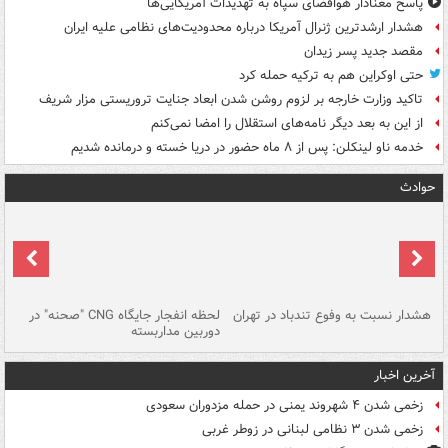
پاسخ معنادار هوافضای سپاه به تهدیدات آمریکایی‌ها
هشدار ارشدترین ژنرال آمریکا درباره محدودیت‌های نظامی علیه ایران
مقصد جدید پسر زیدان
حتی اوکراین هم به ترکیه حمله کرد
تاکید وزارت خارجه بر لزوم روشن شدن ابعاد جنایت تروریستی مزار شریف
از این به بعد دیگر نامه‌های استقلال را امضا نمی‌کنم
خدمه ناو لینکلن: پس از ۸ ماه حضور در دریا خسته و درمانده‌ شدیم
حوادث
ای
هشدار نسبت به وفوع تندباد در تهران
لحظه انفجار جایگاه CNG "صحنه" در
دس
دوربین مداربسته
ات
آخرین اخبار
زخمی شدن ۴ شهروند یمنی در حمله مزدوران سعودی
زخمی شدن ۳ نظامی لبنانی در زوطر غربی