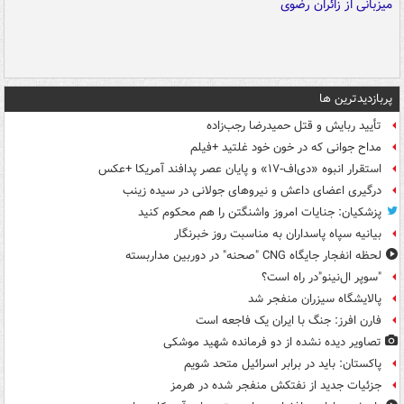
پربازدیدترین ها
تأیید ربایش و قتل حمیدرضا رجب‌زاده
مداح جوانی که در خون خود غلتید +فیلم
استقرار انبوه «دی‌اف‑۱۷» و پایان عصر پدافند آمریکا +عکس
درگیری اعضای داعش و نیروهای جولانی در سیده زینب
پزشکیان: جنایات امروز واشنگتن را هم محکوم کنید
بیانیه سپاه پاسداران به مناسبت روز خبرنگار
لحظه انفجار جایگاه CNG "صحنه" در دوربین مداربسته
"سوپر ال‌نینو"در راه است؟
پالایشگاه سیزران منفجر شد
فارن افرز: جنگ با ایران یک فاجعه است
تصاویر دیده‌ نشده از دو فرمانده شهید موشکی
پاکستان: باید در برابر اسرائیل متحد شویم
جزئیات جدید از نفتکش منفجر شده در هرمز