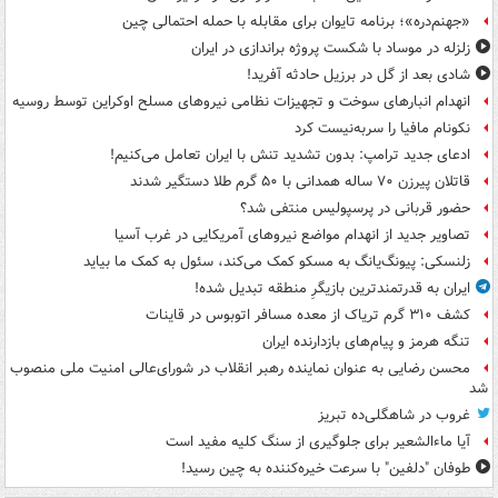
«جهنم‌دره»؛ برنامه تایوان برای مقابله با حمله احتمالی چین
زلزله در موساد با شکست پروژه براندازی در ایران
شادی بعد از گل در برزیل حادثه آفرید!
انهدام انبارهای سوخت و تجهیزات نظامی نیروهای مسلح اوکراین توسط روسیه
نکونام مافیا را سربه‌نیست کرد
ادعای جدید ترامپ: بدون تشدید تنش با ایران تعامل می‌کنیم!
قاتلان پیرزن ۷۰ ساله همدانی با ۵۰ گرم طلا دستگیر شدند
حضور قربانی در پرسپولیس منتفی شد؟
تصاویر جدید از انهدام مواضع نیروهای آمریکایی در غرب آسیا
زلنسکی: پیونگ‌یانگ به مسکو کمک می‌کند، سئول به کمک ما بیاید
ایران به قدرتمندترین بازیگرِ منطقه تبدیل شده!
کشف ۳۱۰ گرم تریاک از معده مسافر اتوبوس در قاینات
تنگه هرمز و پیام‌های بازدارنده ایران
محسن رضایی به عنوان نماینده رهبر انقلاب در شورای‌عالی امنیت ملی منصوب
شد
غروب در شاهگلی‌ده تبریز
آیا ماءالشعیر برای جلوگیری از سنگ کلیه مفید است
طوفان "دلفین" با سرعت خیره‌کننده به چین رسید!