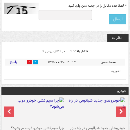
*
لطفا عدد مقابل را در جعبه متن وارد کنید
نظرات
انتشار یافته: 1
در انتظار بررسی: 0
پاسخ
محمد حسن
۲۱:۴۳ - ۱۳۹۱/۰۷/۲۰
0
0
العبریه
خودرو
خودروهای جدید شیائومی در راه بازار
چرا سیم‌کشی خودرو ذوب می‌شود؟
شو