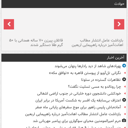
حوادث
ک
بازداشت عامل انتشار مطالب
قاتلان پیرزن ۷۰ ساله همدانی با ۵۰
اهانت‌آمیز درباره راهپیمایی اربعین
گرم طلا دستگیر شدند
ات
آخرین اخبار
پهپادهای شاهد از دید رادارها پنهان می‌شوند
نگرانی تل‌آویو از پیوستن قاهره به «توافق مکه»
تظاهرات گسترده در سئوتا
چرا رونالدو به مسی تسلیت نگفت؟
خودکشی دانشجوی دوره خلبانی در جنوب اراضی اشغالی
اعتراف بی‌سابقه یک افسر به شکست آمریکا در برابر ایران
آماده‌باش پلیس راهور برای موج سفرهای پایانی ماه صفر
بازداشت عامل انتشار مطالب اهانت‌آمیز درباره راهپیمایی اربعین
حرم امیرالمومنین محیای سوگواری برای پیامبر مهربانی شد
وزیر آموزش و پرورش: ۶ هزار فضای ورزشی در مدارس ایجاد شد