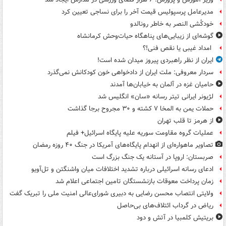
مدیرعامل پرسپولیس قیمت آخر را برای نساجی تعیین کرد
خودکُشی النصر به خاطر رونالدو
گوشه‌ای از زیبایی‌های پناهگاه‌ حیات‌وحش کرمانشاه
امداد غیبی یا نقص فنی!؟
ایران از نظر راهبردی پیروز میدان شده است!
سردار معروفی: ملت ایران از دادخواهی خون کودکانش نمی‌گذرد
حامیان غزه در آلمان به خیابان‌ها آمدند
لژیونر ایرانی تیتر رسانه «سان» انگلیس شد
حملات یمن به المخا ۷ کشته و ۳۰ مجروح برجا گذاشت
از هرمز تا قلب تهران
عملیات گروه مقاومت سوریه علیه پایگاه اسرائیل+ فیلم
تصاویر ماهواره‌ای از انهدام پایگاه‌های آمریکا در جنگ ۴۰ روزه رمضان
صربستان: اروپا در آستانه یک جنگ بزرگ است
ادعای رسانه اسرائیلی درباره تشدید اختلافات میان واشنگتن و تل‌آویو
زمان پرداخت معوقات بازنشستگان تامین اجتماعی اعلام شد
ولایتی انتصاب محسن رضایی به دبیری شورای‌عالی امنیت ملی را تبریک گفت
ریاض در گرداب ائتلاف‌های بی‌حاصل
بریتیش کلمبیا در آتش و دود