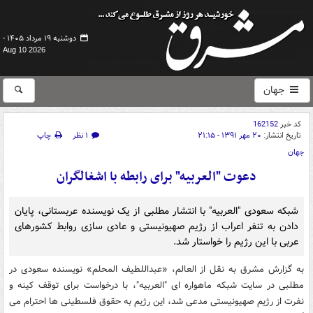
دوشنبه ۱۹ مرداد ۱۴۰۵ -
Aug 10 2026
جهان
کد خبر
162152
تاریخ انتشار:
۲۰ مهر ۱۳۹۱ - ۲۱:۱۵
۱ نظر
چاپ
جهان
دعوت "العربیه" برای رابطه با اشغالگران
شبکه سعودی "العربیه" با انتشار مطلبی از یک نویسنده عربستانی، پایان
دادن به تنفر اعراب از رژیم صهیونیستی و عادی سازی روابط کشورهای
عربی با این رژیم را خواستار شد.
به گزارش مشرق به نقل از العالم، «عبداللطیف المحلم» نویسنده سعودی در
مطلبی در سایت شبکه ماهواره ای "العربیه"، با درخواست برای توقف کینه و
نفرت از رژیم صهیونیستی مدعی شد، این رژیم به حقوق فلسطینی ها احترام می