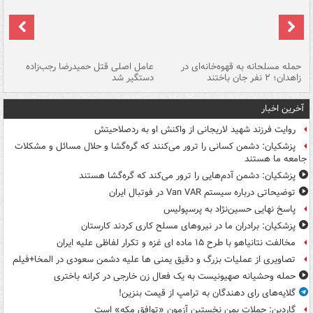
حمله مسلحانه به قهوه‌خانه‌ای در
عامل اصلی قتل حمیدرضا رجب‌زاده
گر
زاهدان؛ ۲ نفر جان باختند
دستگیر شد
نا
آخرین اخبار
روایت فرزند شهید لاریجانی از واکنش او به ردصلاحیتش
پزشکیان: دشمن کسانی را ترور می‌کنند که گره‌گشا و حلال مسائل و مشکلات
جامعه ما هستند
پزشکیان: دشمن آدم‌هایی را ترور می‌کند که گره‌گشا هستند
توضیحاتی درباره سیستم Van VAR در فوتبال ایران
پاسخ نهایی حسین‌نژاد به پرسپولیس
پزشکیان: برادران ما در نیروهای مسلح کاری کردند کارستان
مخالفت نتانیاهو با طرح ۱۵ ماده ای غزه و تکرار لفاظی علیه ایران
تصاویری از عملیات بزرگ و دقیق یمنی ها علیه دشمن سعودی در المخا+فیلم
حمله وحشیانه صهیونیست به یک فعال زن خارجی در کرانه باختری
گلایه‌های رای دهندگان به ترامپ از قیمت بنزین!
گاردین: حملات یمن نخستین آزمون «توافق مکه» است