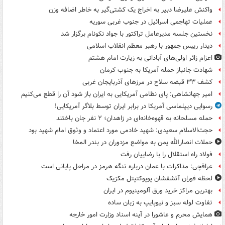
واکنش علیرضا دبیر به اخراج یک کشتی‌گیر به خاطر اضافه وزن
عملیات تهاجمی اسرائیل در جنوب غربی سوریه
نخستین جلسه مدیرعامل تراکتور با جواد نکونام برگزار شد
دیدار رییس جمهور با رهبر معظم انقلاب اسلامی
اعزام زائر اولی‌های آبادانی به زیارت امام هشتم
شهادت جانباز حمله آمریکا به جنوب کرمان
کشف ۳۳ قبضه سلاح در مرزهای آذربایجان غربی
امیر جهانشاهی: پای نظامی آمریکایی به ایران باز شود آن را قطع می‌کنیم
رسوایی دیپلماسی آمریکا در برابر ایران توسط بلاگر آمریکایی!
حمله مسلحانه به قهوه‌خانه‌ای در زاهدان؛ ۲ نفر جان باختند
حجت‌الاسلام سعیدی: شهید خادمی مورد اعتماد و وثوق امام شهید بود
حملات انصارالله یمن به مواضع مزدوران در بندر المخا
فولاد راه استقلال را با رضاییان رفت
عراقچی: مذاکرات با عمان درباره تنگه هرمز در مراحل پایانی است
لحظه فوران آتشفشان پوپوکتپتل مکزیک
بهترین مراکز خرید ورق آلومینیوم در ایران
تفاوت لوله سبز و نیوپایپ به زبان ساده
همایش محرم و عاشورا در آینه اسناد وزارت امور خارجه