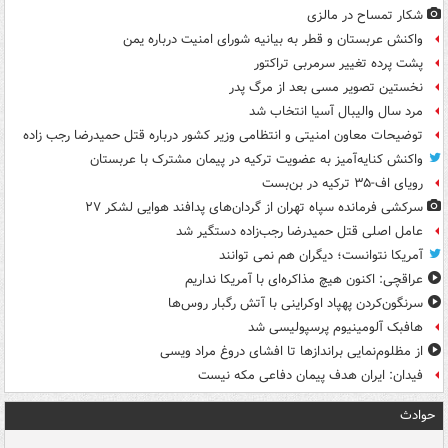
شکار تمساح در مالزی
واکنش عربستان و قطر به بیانیه شورای امنیت درباره یمن
پشت پرده تغییر سرمربی تراکتور
نخستین تصویر مسی بعد از مرگ پدر
مرد سال والیبال آسیا انتخاب شد
توضیحات معاون امنیتی و انتظامی وزیر کشور درباره قتل حمیدرضا رجب زاده
واکنش کنایه‌آمیز به عضویت ترکیه در پیمان مشترک با عربستان
رویای اف-۳۵ ترکیه در بن‌بست
سرکشی فرمانده سپاه تهران از گردان‌های پدافند هوایی لشکر ۲۷
عامل اصلی قتل حمیدرضا رجب‌زاده دستگیر شد
آمریکا نتوانست؛ دیگران هم نمی توانند
عراقچی: اکنون هیچ مذاکره‌ای با آمریکا نداریم
سرنگون‌کردن پهپاد اوکراینی با آتش رگبار روس‌ها
هافبک آلومینیوم پرسپولیسی شد
از مظلوم‌نمایی براندازها تا افشای دروغ مراد ویسی
فیدان: ایران هدف پیمان دفاعی مکه نیست
حوادث