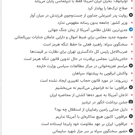
اولیانوف: بحران ایران-آمریکا فقط با دیپلماسی پایان می‌یابد
صلاح ترک‌ها را پولدار کرد
روایت پدر امیرعلی جداوی از جست‌وجوی فرزندش در میان آوار
وزیر کشور: جامعه بدون رسانه مفهومی ندارد
جدی‌ترین تقابل نظامی آمریکا از زمان جنگ جهانی
مصوبه جدید مجلس برای ضبط اموال و دارایی عاملان جنایات بین‌المللی
سخنگوی سپاه: راهبرد فعلی ما حفظ تنگه هرمز است
ضرب‌الاجل رئیس کل دادگستری تهران برای نظارت بر قیمت‌ها
حاجی‌بابایی: مجلس پرقدرت در حال تدوین قانون تنگه هرمز است
مراسم تعزیه‌خوانی در مرکز مطالعات سیاسی وزارت خارجه
واکنش ابرقویی به پیشنهاد سپاهان
زینی‌وند: در مورد قانون حجاب تغییری ایجاد نشده است
عراقچی: ما نه فراموش می‌کنیم نه می‌بخشیم
اذعان آمریکا به عبور ده‌ها کشتی از محاصره ایران
جشن برداشت انگور در ترشیز
دلیل جدایی رامین رضاییان از استقلال چه بود؟
عراقچی: اکنون هیچ مذاکره‌ای با آمریکا نداریم
عراقچی: ایران بر عهد مقاومت خود پابرجا ایستاده است
حضور سخنگوی سپاه بر سر مزار شهید سلیمانی