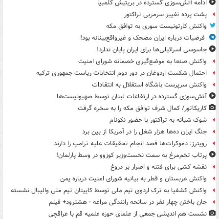
ادامه آتش‌سوزی گسترده در بریتیش کلمبیا
پشت پرده تغییر سرمربی تراکتور
واکنش کارتونیست سوری به توافق مکه
فرضیات درباره ایران مضحک و غیرواقع‌بینانه بود!
جاسوسی اسرائیلی‌ها برای ایران پایان ندارد!
واکنش صنعا به موضع‌گیری خصمانه شورای امنیت
احتمال شکست اردوغان در دور دوم انتخابات ریاست جمهوری ترکیه
واکنش سرپرست باشگاه استقلال به انتقادات
آتش‌سوزی گسترده در ارتفاعات لبنان توسط صهیونیست‌ها
کاریکاتور/ کمال شرف توافق مکه را به سخره گرفت
شوک شبانه به تراکتور با حضور نکونام
جنگ ایران ده‌ها هزار شغل را در آمریکا از بین برد
رویترز: دموکرات‌ها قصد انجام تحقیقات علیه ترامپ را دارند
پرتاب تخم‌مرغ به سمت نخست‌وزیر کوزوو در وسط پارلمان!
نقشه کشی برای فتنه و اصرار بر دروغ
واکنش عربستان و قطر به بیانیه شورای امنیت درباره یمن
واکنش کشفیا به ترک اردوی تیم ملی توسط کاپیتان تیم ملی والیبال نشسته
جان باختن چهار نفر در سانحه رانندگی مراغه - هشترود+ فیلم
نشست هم اندیشی جمعی از علمای حوزه علمیه قم با عراقچی