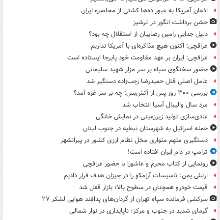
اذعان آمریکا به عبور ده‌ها کشتی از محاصره ایران
جشن برداشت انگور در ترشیز
دلیل جدایی رامین رضاییان از استقلال چه بود؟
عراقچی: اکنون هیچ مذاکره‌ای با آمریکا نداریم
عراقچی: ایران بر عهد مقاومت خود پابرجا ایستاده است
حضور سخنگوی سپاه بر سر مزار شهید سلیمانی
عامل اصلی قتل حمیدرضا رجب‌زاده دستگیر شد
بررسی ۳۰۰ روز پس از آتش‌بس: چه بر سر غزه آمد؟
مرد سال والیبال آسیا انتخاب شد
عادی‌سازی تولید زیرزمینی در نمایش خانگی
حمله اسرائیل به شهرستان نبطیه در جنوب لبنان
دستگیری متهم متواری مخل نظام ارزی کشور در پیرانشهر
ترامپ در دام ایران افتاده است!
رونمایی از کتاب محرم و عاشورا با حضور عراقچی
ارتش یمن: تاسیسات آرامکو را در جیزان هدف قرار دادیم
قیمت خودرو همچنان در سطوح بالا؛ بازار قفل شد
سرکشی فرمانده سپاه تهران از گردان‌های پدافند هوایی لشکر ۲۷
گرمای شدید در جنوب و مرکز؛ ناپایداری در نوار شمالی