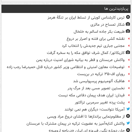
پربازدیدترین ها
ترس کارشناس کویتی از تسلط ایران بر تنگۀ هرمز
شکار تمساح در مالزی
طبیعت بکر جاده اسالم به خلخال
نقشه کشی برای فتنه و اصرار بر دروغ
مجتبی جباری تیم جدیدش را انتخاب کرد
کاریکاتور/ کمال شرف توافق مکه را به سخره گرفت
واکنش عربستان و قطر به بیانیه شورای امنیت درباره یمن
توضیحات معاون امنیتی و انتظامی وزیر کشور درباره قتل حمیدرضا رجب زاده
رویای اف-۳۵ ترکیه در بن‌بست
هافبک آلومینیوم پرسپولیسی شد
نخستین تصویر مسی بعد از مرگ پدر
فیدان: ایران هدف پیمان دفاعی مکه نیست
پشت پرده تغییر سرمربی تراکتور
آمریکا نتوانست؛ دیگران هم نمی توانند
از مظلوم‌نمایی براندازها تا افشای دروغ مراد ویسی
واکنش کنایه‌آمیز به عضویت ترکیه در پیمان مشترک با عربستان
جان دوباره نگین فیروزه ای ایران «دریاچه ارومیه»