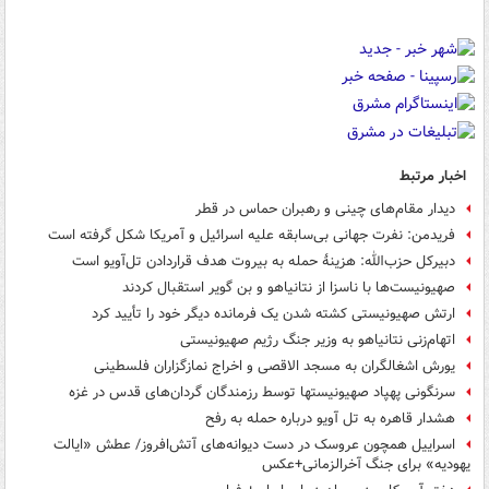
اخبار مرتبط
دیدار مقام‌های چینی‌ و رهبران حماس در قطر
فریدمن: نفرت جهانی بی‌سابقه علیه اسرائیل و آمریکا شکل گرفته است
دبیرکل حزب‌الله: هزینۀ حمله به بیروت هدف قراردادن تل‌آویو است
صهیونیست‌ها با ناسزا از نتانیاهو و بن گویر استقبال کردند
ارتش صهیونیستی کشته شدن یک فرمانده دیگر خود را تأیید کرد
اتهام‌زنی نتانیاهو به وزیر جنگ رژیم صهیونیستی
یورش اشغالگران به مسجد الاقصی و اخراج نمازگزاران فلسطینی
سرنگونی پهپاد صهیونیستها توسط رزمندگان گردان‌های قدس در غزه
هشدار قاهره به تل آویو درباره حمله به رفح
اسراییل همچون عروسک در دست دیوانه‌های آتش‌افروز/ عطش «ایالت
یهودیه» برای جنگ آخرالزمانی+عکس