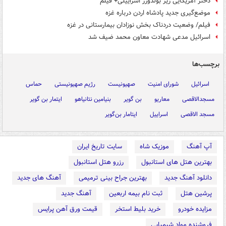
دختر آمریکایی زیر بولدوزر اسراییلی+ فیلم
موضع‌گیری جدید پادشاه اردن درباره غزه
فیلم/ وضعیت دردناک بخش نوزادان بیمارستانی در غزه
اسرائیل مدعی شهادت معاون محمد ضیف شد
برچسب‌ها
اسرائیل
شورای امنیت
صهیونیست
رژیم صهیونیستی
حماس
مسجدالاقصی
معاریو
بن گویر
بنیامین نتانیاهو
ایتمار بن گویر
مسجد الاقصی
اسراییل
ایتامار بن‌گویر
آپ آهنگ
موزیک شاه
سایت تاریخ ایران
بهترین هتل های استانبول
رزرو هتل استانبول
دانلود آهنگ جدید
بهترین جراح بینی ترمیمی
آهنگ های جدید
پرشین هتل
ثبت نام بیمه اربعین
آهنگ جدید
مزایده خودرو
خرید بلیط استخر
قیمت ورق آهن پرایس
فروشنده مواد شیمیایی