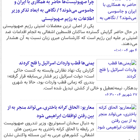
چرا صهیونیست‌ها حاضر به همکاری با ایران و
جاسوسی می‌شوند؟ / نگاهی به ابعاد تذکر وزیر
اطلاعات به رژیم صهیونیستی
یکی از اصلی ترین معضلات امنیتی رژیم صهیونیستی
در حال حاضر گرایش گسترده ساکنان فلسطین اشغالی به انجام اقدامات ضد
امنیتی بر علیه این رژیم است که کارشناسان عبری زبان نسبت به آن هشدار
می‌دهند.
۴ مهر ۰۴ - ۰۱:۰۱
یمنی‌ها قطب واردات اسرائیل را فلج کردند
گزارش یک نهاد نظارتی وابسته به کنست حاکی
است؛‌ دولت اسرائیل زیر فشار بی‌سابقه قرار گرفته؛
بندری که زمانی قطب واردات بود، حالا به شهری
بدهکار، نیمه‌تعطیل و خالی از کشتی تبدیل شده است.
۲۷ شهریور ۰۴ - ۰۶:۳۰
معاریو: الحاق کرانه باختری، می‌تواند منجر به از
بین رفتن توافقات ابراهیمی شود
به دنبال سخنان اسموتریچ، وزیر تندروی صهیونیست
در رابطه با الحاق کرانه باختری به سرزمین های
اشغالی، کشورهای عربی به این مسئله واکنش نشان