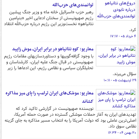
توانمندی‌های حزب‌الله
رهبر حزب «اسرائیل خانه ما» و وزیر جنگ پیشین
رژیم صهیونیستی از سخنان ادعایی اخیر «بنیامین
نتانیاهو» نخست‌وزیر این رژیم درباره حزب‌الله انتقاد
کرد.
۴ خرداد ۰۵ - ۱۷:۱۷
معاریو: کوهِ نتانیاهو در برابر ایران، موش زایید
با وجود گزافه‌گوییها و دستاوردسازیهای مقامات رژیم
صهیونیستی در قبال جنگ علیه ایران، کارشناسان و
تحلیلگران سیاسی و نظامی رژیم، این ادعاها را زیر
سؤال می‌برند.
۲۹ اردیبهشت ۰۵ - ۱۰:۱۱
معاریو: موشک‌های ایران ترامپ را پای میز مذاکره
کشاند
نویسنده صهیونیست در گزارشی تاکید کرد که
تهدیدهای ایران به آغاز حملات موشکی گسترده در صورت حمله آمریکا،
اصلی‌ترین عاملی بود که دولت آمریکا را به انتخاب مسیر مذاکره به جای گزینه
نظامی سوق داد.
۲۰ بهمن ۰۴ - ۱۶:۳۴