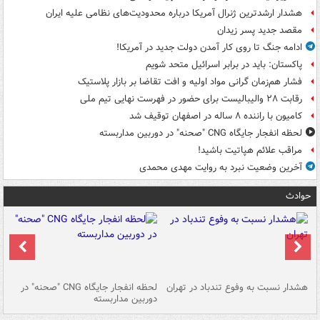
هشدار ارشدترین ژنرال آمریکا درباره محدودیت‌های نظامی علیه ایران
مقصد جدید پسر زیدان
ادامه جنگ تا روی کار آمدن دولت جدید در آمریکا!
پاکستان: باید در برابر اسرائیل متحد شویم
فشار هم‌زمان گرانی مواد اولیه و افت تقاضا بر بازار پلاستیک
رقابت ۲۸ والیبالیست برای حضور در فهرست نهایی تیم ملی
کامیون با راننده ۸ ساله در اصفهان توقیف شد
لحظه انفجار جایگاه CNG "صحنه" در دوربین مداربسته
مراقب علائم هپاتیت باشید!
آخرین وضعیت نبرد به روایت مهدی محمدی
حوادث
ای
هشدار نسبت به وفوع تندباد در تهران
لحظه انفجار جایگاه CNG "صحنه" در
دس
دوربین مداربسته
ات