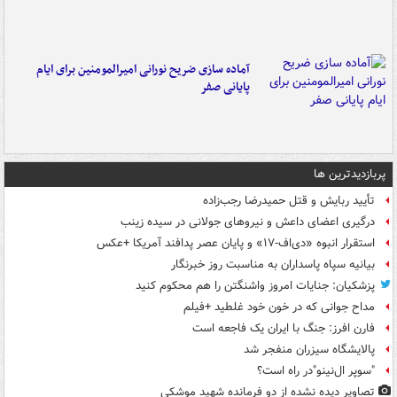
آماده سازی ضریح نورانی امیرالمومنین برای ایام
پایانی صفر
پربازدیدترین ها
تأیید ربایش و قتل حمیدرضا رجب‌زاده
درگیری اعضای داعش و نیروهای جولانی در سیده زینب
استقرار انبوه «دی‌اف‑۱۷» و پایان عصر پدافند آمریکا +عکس
بیانیه سپاه پاسداران به مناسبت روز خبرنگار
پزشکیان: جنایات امروز واشنگتن را هم محکوم کنید
مداح جوانی که در خون خود غلطید +فیلم
فارن افرز: جنگ با ایران یک فاجعه است
پالایشگاه سیزران منفجر شد
"سوپر ال‌نینو"در راه است؟
تصاویر دیده‌ نشده از دو فرمانده شهید موشکی