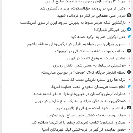
مهلت ۳ روزه سازمان بورس به هلدینگ خلیج فارس
وکیل ترامپ در پرونده حق‌السکوت، وزیر دادگستری شد
سردار علی عظمایی در کنار دو فرمانده شهید
بازگشایی تنگه هرمز منوط به پذیرش شروط ایران از سوی آمریکاست
روز خبرنگار نامبارک!
حتی اوکراین هم به ترکیه حمله کرد
مسرور بارزانی: نمی خواهیم طرفی در درگیری‌های منطقه باشیم
لحظه برخورد صاعقه به ساختمانی در نیویورک
هشدار نسبت به وفوع تندباد در تهران
خوشبینی بارسلونا به عملی شدن انتقال رودری
لحظه انفجار جایگاه CNG "صحنه" در دوربین مداربسته
ترک ها روی ستاره بلژیکی دست گذاشتند
قطع دست عربستان سعودیِ تحت حمایت آمریکا
عملیات ارتش پاکستان در خیبرپختونخوا؛ ۸ نفر کشته شدند
دستگیری باند جاعلان حرفه‌ای مدارک اتباع خارجی در تهران
جاده‌های مشهد آماده میزبانی از زائران رضوی
حمله روسیه به یک کشتی حامل سلاح برای اوکراین
هیلاری کلینتون: ترامپ نمی‌داند چطور با ایرانی‌ها مذاکره کند
حضور نماینده گل‌گهر در قرعه‌کشی لیگ قهرمانان آسیا