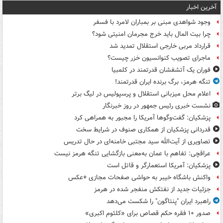
آخرین اخبار
وجود شواهدی مبنی بر بمباران لامرد با فسفر
چرا بیت المال باید خرج مجرمان امنیتی شود؟
قرارداد مربی خارجی استقلال تمدید شد
ماجرای تصویب کنوانسیون خزر چیست؟
فوران یک آتشفشان قدرتمند در کلمبیا
تنگه هرمز، برگ برنده ایران قدرتمند!
اعلام محل میزبانی استقلال و پرسپولیس در لیگ برتر
نشست خبری رئیس جمهور در روز خبرنگار
پزشکیان: گفت‌وگوها آمریکا را مجبور به همراهی کرد
قدردانی پزشکیان از همکاری صنوف در شرایط سخت
تصاویری از آیت‌الله سید مجتبی خامنه‌ای در حال تدریس
عراقچی: تفاهم با عمان به‌معنی بازگشایی تنگه هرمز نیست
پزشکیان: آمریکا استعمارگر و قاتل است
واکنش باشگاه خیبر به حواشی صفحات مجازی +عکس
جزئیات جدید از نفتکش منفجر شده در هرمز
راهبرد ایران "پنتاگون" را شکست می‌دهد
صدور ۱۰ فقره حکم قصاص برای «کلثوم اکبری»