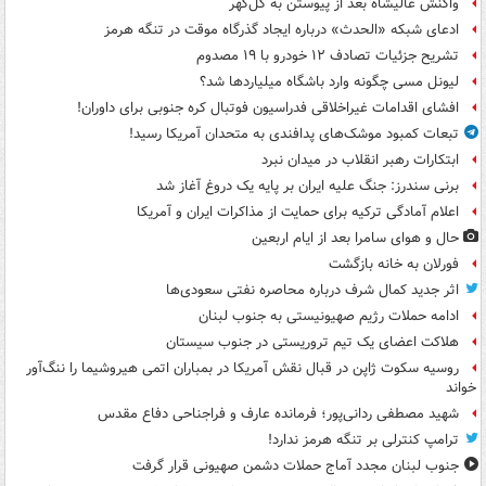
واکنش عالیشاه بعد از پیوستن به گل‌گهر
ادعای شبکه «الحدث» درباره ایجاد گذرگاه موقت در تنگه هرمز
تشریح جزئیات تصادف ۱۲ خودرو با ۱۹ مصدوم
لیونل مسی چگونه وارد باشگاه میلیاردها شد؟
افشای اقدامات غیراخلاقی فدراسیون فوتبال کره جنوبی برای داوران!
تبعات کمبود موشک‌های پدافندی به متحدان آمریکا رسید!
ابتکارات رهبر انقلاب در میدان نبرد
برنی سندرز: جنگ علیه ایران بر پایه یک دروغ آغاز شد
اعلام آمادگی ترکیه برای حمایت از مذاکرات ایران و آمریکا
حال و هوای سامرا بعد از ایام اربعین
فورلان به خانه بازگشت
اثر جدید کمال شرف درباره محاصره نفتی سعودی‌ها
ادامه حملات رژیم صهیونیستی به جنوب لبنان
هلاکت اعضای یک تیم تروریستی در جنوب سیستان
روسیه سکوت ژاپن در قبال نقش آمریکا در بمباران اتمی هیروشیما را ننگ‌آور
خواند
شهید مصطفی ردانی‌پور؛ فرمانده عارف و فراجناحی دفاع مقدس
ترامپ کنترلی بر تنگه هرمز ندارد!
جنوب لبنان مجدد آماج حملات دشمن صهیونی قرار گرفت