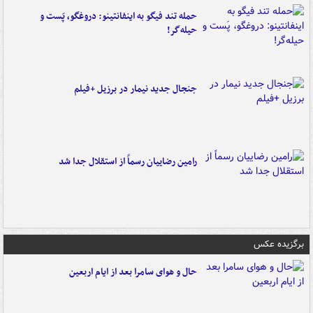
حمله تند فیگو به اینفانتینو: دروغگو، پَست‌ و
حیله‌گر!
جنجال جدید نیمار در برزیل +فیلم
رامین رضاییان رسماً از استقلال جدا شد
برگزیده عکس
حال و هوای سامرا بعد از ایام اربعین