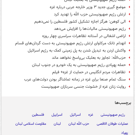
موضع گیری جدید ۳ وزیر خارجه عربی درباره غزه
ارتش رژیم صهیونیستی حزب الله را تهدید کرد
الی کوهن: هرگز اجازه تشکیل کشور فلسطین را نمی‌دهیم
رژیم صهیونیستی مالیات‌ها را افزایش می‌دهد
اراضی اشغالی در آستانه تظاهرات سراسری چهار روزه
انهدام تانک مرکاوای ارتش رژیم صهیونیستی به دست گردان‌های قسام
واکنش اردن به تبدیل شدن به پل زمینی کمک به رژیم اسرائیل
حزب‌الله: تجاوز به بعلبک بی‌پاسخ نخواهد ماند
حمله پهپادی رژیم صهیونیستی به یک خودرو در جنوب لبنان
تظاهرات مردم انگلیس در حمایت از غزه+ فیلم
سنگ تمام صنعا برای غزه در زمانه تماشاگر بودن دولت‌های عرب
روایت زنان غزه از خشونت جنسی سربازان صهیونیست
برچسب‌ها
رژیم صهیونیستی
غزه
اسرائیل
اسراییل
فلسطین
عملیات طوفان الاقصی
حزب الله لبنان
لبنان
مقاومت اسلامی لبنان
پهپاد