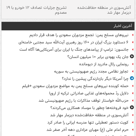
تصادف مرگبار در محور اهواز–شوش ۲
آتش‌سوزی در منطقه حفاظت‌شده
تشریح جزئیات تصادف ۱۲ خودرو با ۱۹
پا
دیزمار مهار شد
مصدوم
آخرین اخبار
نیروهای مسلح یمن: تجمع مزدوران سعودی را هدف قرار دادیم
۶ دستاورد بزرگ ایران در ۱۶۰ روز رهبری آیت‌الله سید مجتبی خامنه‌ای
جانسون: ترامپ از پیامدهای جنگ با ایران برای آمریکایی‌ها آگاه است
جان یک یهودی برابر ۱۰ میلیون انسان؟
رونمایی رئال مادرید از دیومانده
تجاوز نظامی مجدد رژیم صهیونیستی به سوریه
چرا آمریکا دیگر بازدارندگی پیشین را ندارد؟
حمله کوبنده نیروهای مسلح یمن به مواضع مزدوران سعودی +فیلم
دلایل ردّ محموله‌های غذایی صادراتی ترکیه از اروپا
حزب‌الله خواستار توقف مذاکرات با رژیم صهیونیستی شد
خود فروخته‌ها چطور با موساد همکاری می‌کردند؟
آتش‌سوزی در منطقه حفاظت‌شده دیزمار مهار شد
کویت دستور تعطیلی تنها مدرسه ایرانی را صادر کرد
حرم امام علی (ع) مهیای عزاداری دهه آخر صفر شد