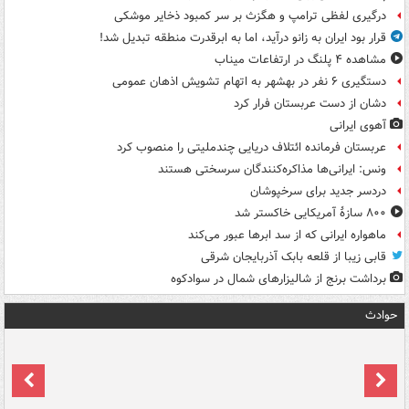
درگیری لفظی ترامپ و هگزث بر سر کمبود ذخایر موشکی
قرار بود ایران به زانو درآید، اما به ابرقدرت منطقه تبدیل شد!
مشاهده ۴ پلنگ در ارتفاعات میناب
دستگیری ۶ نفر در بهشهر به اتهام تشویش اذهان عمومی
دشان از دست عربستان فرار کرد
آهوی ایرانی
عربستان فرمانده ائتلاف دریایی چندملیتی را منصوب کرد
ونس: ایرانی‌ها مذاکره‌کنندگان سرسختی هستند
دردسر جدید برای سرخپوشان
۸۰۰ سازۀ آمریکایی خاکستر شد
ماهواره ایرانی که از سد ابرها عبور می‌کند
قابی زیبا از قلعه بابک آذربایجان شرقی
برداشت برنج از شالیزارهای شمال در سوادکوه
حوادث