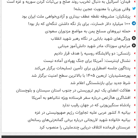
فیدان: اسرائیل به دنبال تخریب روند صلح و بی‌ثبات کردن سوریه و غزه است
وقتی ورزش با معنویت عجین بشه!
پزشکیان: مشروطه نقطه عطف بیداری و آزادی‌خواهی ملت ایران بود
۱۰۰ میلیارد دلار خسارت، برای باز نگه داشتن تنگه‌ای که باز بود!
حمله نیروهای مسلح یمن به مواضع مزدوران سعودی
ویژگی‌های شهید بابایی در نگاه رهبر شهید انقلاب
مرثیه‌ی سوزناک مادر شهید دانش‌آموز مینابی
زلنسکی: دو پالایشگاه روسیه را هدف قرار دادیم
نشنال اینترست: آمریکا برای جنگ پهپادی آماده نیست
پنتاگون جلسه اضطراری برای تأمین تسلیحات برگزار می‌کند
پورجمشیدیان: اربعین ۱۴۰۵ با بالاترین سطح امنیت برگزار شد
شرط جدید برای بازنشستگی اعلام شد
هلاکت اعضای یک تیم تروریستی در جنوب استان سیستان و بلوچستان
افشاگری هاآرتص درباره سفر فرستاده ویژه نتانیاهو به آمریکا
پادشاه سنگین‌وزنی که در جهان رقیب ندارد
بیانیه ۸ کشور عربی علیه تجاوزات رژیم صهیونیستی در غزه
بیانیه خانواده شهید لاریجانی درباره برخی گمانه‌زنی‌های رسانه‌ای
عربستان فرمانده ائتلاف دریایی چندملیتی را منصوب کرد