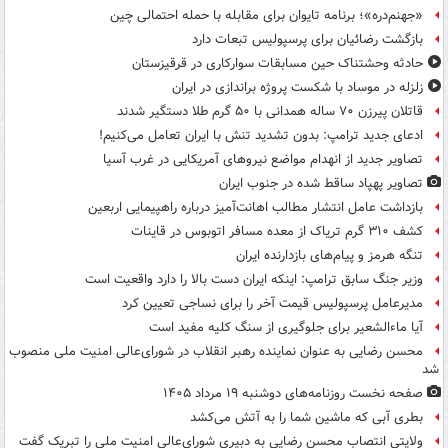
«جهنم‌دره»؛ برنامه تایوان برای مقابله با حمله احتمالی چین
بازگشت رضائیان برای پرسپولیس تبعات دارد
حادثه وحشتناک حین مسابقات سوارکاری در قرقیزستان
زلزله در موساد با شکست پروژه براندازی در ایران
قاتلان پیرزن ۷۰ ساله همدانی با ۵۰ گرم طلا دستگیر شدند
ادعای جدید ترامپ: بدون تشدید تنش با ایران تعامل می‌کنیم!
تصاویر جدید از انهدام مواضع نیروهای آمریکایی در غرب آسیا
تصاویر پهپاد ساقط شده در جنوب ایران
بازداشت عامل انتشار مطالب اهانت‌آمیز درباره راهپیمایی اربعین
کشف ۳۱۰ گرم تریاک از معده مسافر اتوبوس در قاینات
تنگه هرمز و پیام‌های بازدارنده ایران
وزیر جنگ سابق ترامپ: اینکه ایران دست بالا را دارد واقعیت است
مدیرعامل پرسپولیس قیمت آخر را برای نساجی تعیین کرد
آیا ماءالشعیر برای جلوگیری از سنگ کلیه مفید است
محسن رضایی به عنوان نماینده رهبر انقلاب در شورای‌عالی امنیت ملی منصوب
شد
صفحه نخست روزنامه‌های دوشنبه ۱۹ مرداد ۱۴۰۵
بطری آبی که ماشین شما را به آتش می‌کشد
ولایتی انتصاب محسن رضایی به دبیری شورای‌عالی امنیت ملی را تبریک گفت