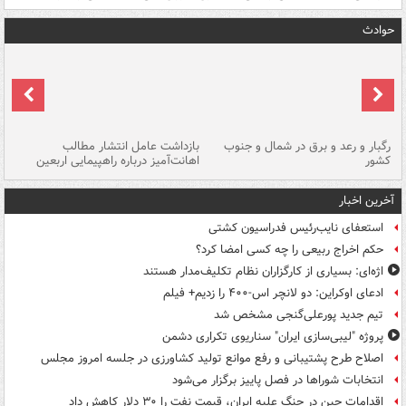
حوادث
رگبار و رعد و برق در شمال و جنوب
بازداشت عامل انتشار مطالب
کشور
اهانت‌آمیز درباره راهپیمایی اربعین
گر
آخرین اخبار
استعفای نایب‌رئیس فدراسیون کشتی
حکم اخراج ربیعی را چه کسی امضا کرد؟
اژه‌ای: بسیاری از کارگزاران نظام تکلیف‌مدار هستند
ادعای اوکراین: دو لانچر اس-۴۰۰ را زدیم+ فیلم
تیم جدید پورعلی‌گنجی مشخص شد
پروژه "لیبی‌سازی ایران" سناریوی تکراری دشمن
اصلاح طرح پشتیبانی و رفع موانع تولید کشاورزی در جلسه امروز مجلس
انتخابات شوراها در فصل پاییز برگزار می‌شود
اقدامات چین در جنگ علیه ایران، قیمت نفت را ۳۰ دلار کاهش داد