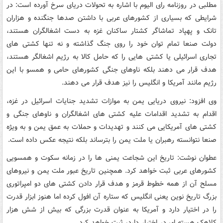
مطلبی در روزنامه رای الیوم با اشاره به تحولات دریای سرخ آورده است: در
شرایطی که بسیاری از کشورهای عربی با داشتن صدها جنگنده و هزاران
تانک و پهپاد تماشاگر کشتار ساکنان غزه به دست اشغالگران هستند،
دولت صنعا تمام توان خود را روی جنگ گذاشته و نه تنها کشتی های
تجاری اسرائیلی یا کشتی هایی را که حامل کالا به رژیم اشغالگر هستند،
هدف قرار می دهند بلکه ناوهای جنگی کشورهای حامی و همسو با این
رژیم مانند آمریکا و انگلیس را نیز هدف قرار می دهند.
وی افزود: نیروی دریایی یمن به موازات تشدید جنایات اسرائیل در غزه،
اقدام به تشدید اقدامات علیه کشتی های اشغالگران و ناوهای جنگی و
کشتی های آمریکایی می کنند و تهدیدات و حملات به عمق یمن و به ویژه
صنعا نتوانسته رهبران یا ملت یمن را بترساند بلکه نتیجه عکس داده است.
عطوان نوشت: تاریخ این شجاعت یمنی ها را در زمانه سکوت و همسویی
کشورهای عربی ثبت خواهد کرد. همچنین تاریخ عبور ملت یمن و نیروهای
مسلح آن از همه خطوط قرمز و هدف قرار دادن کشتی های دو امپراتوری
بزرگ تاریخ نوین یعنی انگلیس که ستاره آن افول کرده اما هنوز ابزار قدرت
را در اختیار دارد و آمریکا به عنوان قدرت بزرگی که بیش از شش هزار
کلاهک هسته ای در اختیار دارد، ثبت خواهد کرد.