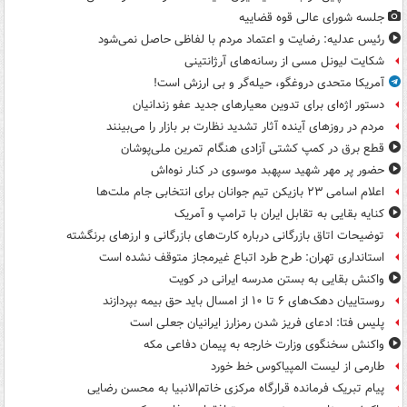
جلسه شورای عالی قوه قضاییه
رئیس عدلیه: رضایت و اعتماد مردم با لفاظی حاصل نمی‌شود
شکایت لیونل مسی از رسانه‌های آرژانتینی
آمریکا متحدی دروغگو، حیله‌گر و بی ارزش است!
دستور اژه‌ای برای تدوین معیارهای جدید عفو زندانیان
مردم در روزهای آینده آثار تشدید نظارت بر بازار را می‌بینند
قطع برق در کمپ کشتی آزادی هنگام تمرین ملی‌پوشان
حضور پر مهر شهید سپهبد موسوی در کنار نوه‌اش
اعلام اسامی ۲۳ بازیکن تیم جوانان برای انتخابی جام ملت‌ها
کنایه بقایی به تقابل ایران با ترامپ و آمریک
توضیحات اتاق بازرگانی درباره کارت‌های بازرگانی و ارزهای برنگشته
استانداری تهران: طرح طرد اتباع غیرمجاز متوقف نشده است
واکنش بقایی به بستن مدرسه ایرانی در کویت
روستاییان دهک‌های ۶ تا ۱۰ از امسال باید حق بیمه بپردازند
پلیس فتا: ادعای فریز شدن رمزارز ایرانیان جعلی است
واکنش سخنگوی وزارت خارجه به پیمان دفاعی مکه
طارمی از لیست المپیاکوس خط خورد
پیام تبریک فرمانده قرارگاه مرکزی خاتم‌الانبیا به محسن رضایی