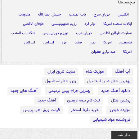
برچسب‌ها
انگلیس
دریای سرخ
باب المندب
جنبش انصارالله
مقاومت
ایالات متحده آمریکا
نوار غزه
رژیم صهیونیستی
طوفان الاقصی
عملیات طوفان الاقصی
دریای عرب
نیروی دریایی یمن
تنگه باب المندب
فلسطین
امریکا
یمن
صنعا
غزه
اسراییل
اسرائیل
آمریکا
عبدالباری عطوان
آپ آهنگ
موزیک شاه
سایت تاریخ ایران
بهترین هتل های استانبول
رزرو هتل استانبول
دانلود آهنگ جدید
بهترین جراح بینی ترمیمی
آهنگ های جدید
پرشین هتل
ثبت نام بیمه اربعین
آهنگ جدید
مزایده خودرو
خرید بلیط استخر
قیمت ورق آهن پرایس
فروشنده مواد شیمیایی
نظر شما