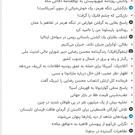
واکنش روزنامه صهیونیستی به توافقنامه دفاعی مکه
بازگشایی تنگه هرمز، یک خوش‌خیالی از سوی آمریکاست!
بازیکنی که چشم فلیک را گرفت!
پاسخ بقایی به گرفتن عوارض در تنگه هرمز در تفاهم با عمان
رونالدو: بارسلونا من را ناامید کرد
کشف بقایای یک کشتی باستانی رومی در سواحل ایتالیا
بقائی: اوکراین جبران نکند، جبران می‌کنیم
اینفوگرافیک/ زندگینامه محسن رضایی دبیر شورای عالی امنیت‌ ملی
رگبار و رعد و برق در شمال و جنوب کشور
آتلانتیک: آمریکا برای حمله به عمق روسیه اطلاعات به کی‌یف می‌دهد
اظهار نظر عجیب فان خال درباره مارادونا و مسی
فرمانده کل ارتش انتصاب محسن رضایی را تبریک گفت
پاسخ منفی گواردیولا به قهرمان آسیا!
عقب‌نشینی قیمت طلا در بازار جهانی
تخلیه بیش از یک میلیون نفر در پی طوفان شدید در چین
تلاش آوارگان فلسطینی برای کاستن از گرمای طاقت فرسای تابستان
پهپادهای شاهد از دید رادارها پنهان می‌شوند
نگرانی تل‌آویو از پیوستن قاهره به «توافق مکه»
تظاهرات گسترده در سئوتا