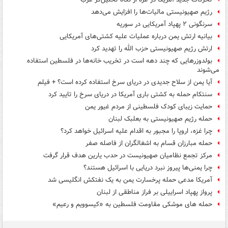
رژیم صهیونیستی مالیات‌ها را افزایش می‌دهد
سرنگونی ۲ پهپاد آمریکایی در سوریه
بیانیه ارتش یمن درباره عملیات علیه کشتی‌های آمریکایی
ارتش رژیم صهیونیستی حزب الله را تهدید کرد
بولدوزرهایی که چند دهه است در تخریب خانه‌ها در فلسطین استفاده
می‌شوند
آیا یمن از سلاح جدیدی در دریای سرخ استفاده کرده است؟ + فیلم
سنتکام حمله به کشتی باری آمریکا در دریای سرخ را تایید کرد
حمایت زیبای کودک فلسطینی از مردم غیور یمن
حمله رژیم صهیونیستی به بعلبک لبنان
چرا غزه، اروپا را مجبور به اقدام علیه اسرائیل خواهد کرد؟
حمله مبارزان قسام به اشغالگران از فاصله صفر
مرکز تجمع نظامیان صهیونیست در حدب یارین هدف قرار گرفت
چرا یمنی‌ها پیروز نبرد دریایی با اسرائیل هستند؟
آمریکا مدعی حمله پرخسارت یمن به یک نفتکش انگلیسی شد
پرواز پهپاد اسراییلی بر فراز مناطقی از لبنان
حمله های موشکی مقاومت فلسطین به «کیسوویم و رعیم»