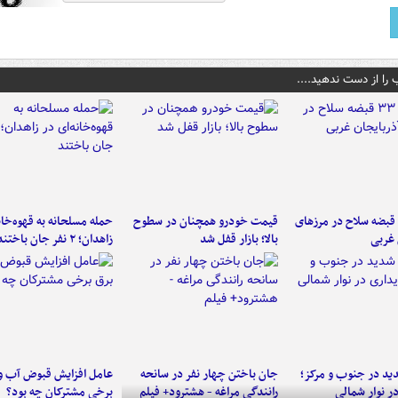
 را از دست ندهید....
کشف ۳۳ قبضه سلاح در مرزهای
قیمت خودرو همچنان در سطوح
حمله مسلحانه به قهوه‌خان
 غربی
بالا؛ بازار قفل شد
زاهدان؛ ۲ نفر جان باختند
د در جنوب و مرکز؛
جان باختن چهار نفر در سانحه
عامل افزایش قبوض آب و
در نوار شمالی
رانندگی مراغه - هشترود+ فیلم
برخی مشترکان چه بود؟