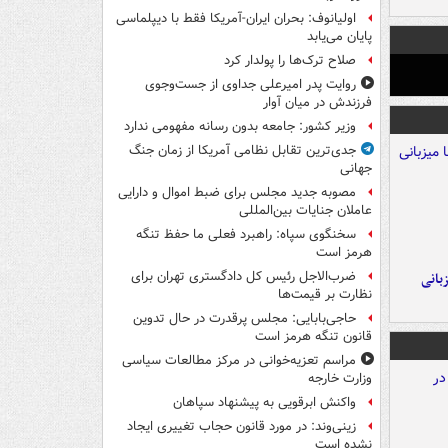
اولیانوف: بحران ایران-آمریکا فقط با دیپلماسی
پایان می‌یابد
صلاح ترک‌ها را پولدار کرد
روایت پدر امیرعلی جداوی از جست‌وجوی
فرزندش در میان آوار
وزیر کشور: جامعه بدون رسانه مفهومی ندارد
جدی‌ترین تقابل نظامی آمریکا از زمان جنگ
جهانی
مصوبه جدید مجلس برای ضبط اموال و دارایی
عاملان جنایات بین‌المللی
سخنگوی سپاه: راهبرد فعلی ما حفظ تنگه
هرمز است
ضرب‌الاجل رئیس کل دادگستری تهران برای
A با میزبانی
نظارت بر قیمت‌ها
حاجی‌بابایی: مجلس پرقدرت در حال تدوین
قانون تنگه هرمز است
مراسم تعزیه‌خوانی در مرکز مطالعات سیاسی
وزارت خارجه
واکنش ابرقویی به پیشنهاد سپاهان
زینی‌وند: در مورد قانون حجاب تغییری ایجاد
نشده است