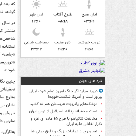
گرفته، ن
اذان صبح
طلوع آفتاب
اذان ظهر
۱۲:۱۰
۰۵:۱۸
۰۳:۴۴
در سال 1996، والتر لاکوئر مقاله‌ای تحت عنوان «
منتشر کر
شاخص‌های
غروب خورشید
اذان مغرب
نیمه‌شب شرعی
استفاده 
۲۳:۲۳
۱۹:۲۰
۱۹:۰۱
«جامعه ک
«
تروریست
شود.»
تازه های جهان
چنین نگا
تحقیقاتی
دیوید میلر: اگر جنگ امروز تمام شود، ایران
مطرح سا
پیروز است و آمریکا شکست‌خورده!
موشک‌های پاتریوت عربستان هم ته‌ کشید
نشان می‌د
تست مخفیانه پدافند اسرائیل از ترس ایران
تاریخی و 
مخالفت نتانیاهو با طرح ۱۵ ماده ای غزه و
مخربی دار
تکرار لفاظی علیه ایران
به‌تازگی،
تصاویری از عملیات بزرگ و دقیق یمنی ها