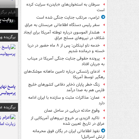
سرطان به استخوان‌های «بایدن» سرایت کرده
است
فیلم برگزی
ترامپ، مرتکب جنایت جنگی شده است
روایت پ
سفر رئیس دستگاه اطلاعاتی عربستان به عراق
هشدار الموسوی درباره توطئه آمریکا برای ایجاد
برگزیده و
شکاف در نیروهای مسلح عراق
خدمه ناو لینکلن: پس از ۸ ماه حضور در دریا
خسته و درمانده‌ شدیم
پرونده حقوقی جنایت جنگی آمریکا در میناب
به جریان افتاد
ادعای زلنسکی درباره تامین ماهانه موشک‌های
رهگیر توسط آمریکا
زنگ خطر پایان ذخایر دفاعی کشورهای خلیج
پاسخ نهایی
فارس هم به صدا درآمد
پرسپولیس
عمان: مذاکرات مثبت و سازنده با ایران ادامه
دارد
برگزیده 
وقوع حادثه دریایی در ساحل عمان
تاکید الزیدی بر خروج نیروهای آمریکایی از
عراق در تاریخ تعیین شده
نفوذ اطلاعاتی ایران در یگان فوق محرمانه
ارتش اسرائیل!