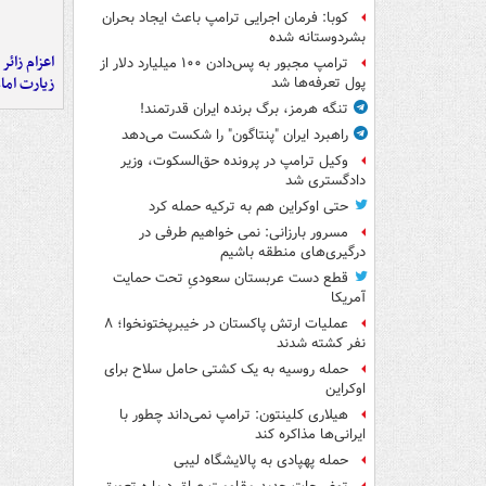
کوبا: فرمان اجرایی ترامپ باعث ایجاد بحران
بشردوستانه شده
اعزام زائر 
ترامپ مجبور به پس‌دادن ۱۰۰ میلیارد دلار از
زیارت اما
پول تعرفه‌ها شد
تنگه هرمز، برگ برنده ایران قدرتمند!
راهبرد ایران "پنتاگون" را شکست می‌دهد
وکیل ترامپ در پرونده حق‌السکوت، وزیر
دادگستری شد
حتی اوکراین هم به ترکیه حمله کرد
مسرور بارزانی: نمی خواهیم طرفی در
درگیری‌های منطقه باشیم
قطع دست عربستان سعودیِ تحت حمایت
آمریکا
عملیات ارتش پاکستان در خیبرپختونخوا؛ ۸
نفر کشته شدند
حمله روسیه به یک کشتی حامل سلاح برای
اوکراین
هیلاری کلینتون: ترامپ نمی‌داند چطور با
ایرانی‌ها مذاکره کند
حمله پهپادی به پالایشگاه لیبی