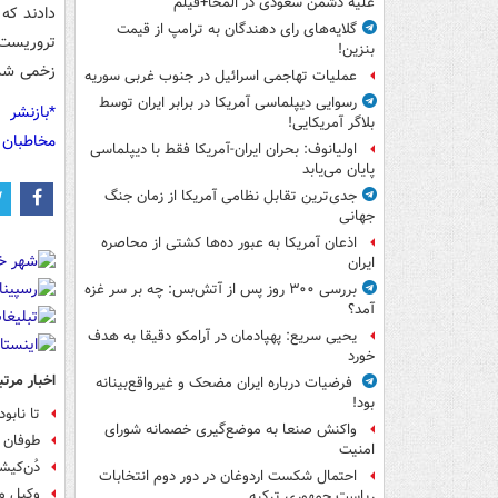
علیه دشمن سعودی در المخا+فیلم
دادند که 
گلایه‌های رای دهندگان به ترامپ از قیمت
تروریست 
بنزین!
زخمی شده
عملیات تهاجمی اسرائیل در جنوب غربی سوریه
رسوایی دیپلماسی آمریکا در برابر ایران توسط
*بازنشر 
بلاگر آمریکایی!
مخاطبان 
اولیانوف: بحران ایران-آمریکا فقط با دیپلماسی
پایان می‌یابد
جدی‌ترین تقابل نظامی آمریکا از زمان جنگ
جهانی
اذعان آمریکا به عبور ده‌ها کشتی از محاصره
ایران
بررسی ۳۰۰ روز پس از آتش‌بس: چه بر سر غزه
آمد؟
یحیی سریع: پهپادمان در آرامکو دقیقا به هدف
خورد
اخبار مرتب
فرضیات درباره ایران مضحک و غیرواقع‌بینانه
بود!
تا نابو
واکنش صنعا به موضع‌گیری خصمانه شورای
طوفان ا
امنیت
دُن‌کی
احتمال شکست اردوغان در دور دوم انتخابات
وکیل مد
ریاست جمهوری ترکیه