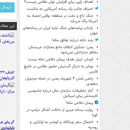
اهداف ژاپن برای افزایش توان نظامی چیست؟
اعتراف جالب یک رسانه آمریکایی به شکست
جنگ تاج و تخت در منطقه؛ وقتی اعتماد به
آمریکا رنگ می‌بازد
این مطالب
بازتاب پیامدهای جنگ علیه ایران در رسانه‌های
جهان
چند نکته درباره توافق مکه!
یمن: تشکیل ائتلاف مانع مجازات عربستان
بخاطر جنایاتش نمی‌شود
فیدان: ایران هدف پیمان دفاعی مکه نیست
یونان به دنبال گسترش حضور نظامی در خلیج
فارس
آذربایجان
زخمی شدن ۴ شهروند یمنی در حمله مزدوران
سعودی
آغاز تحقیقات سازمان ملل درباره جاسوسی
کارمندش برای اسرائیل
پیمان دفاعی مکه!
روایت رسانه عبری از دخالت آشکار ترامپ در
کوبا
گرمای شدی
احتمال سفر ویتکاف و کوشنر به اوکراین و
روسیه
ناپایداری 