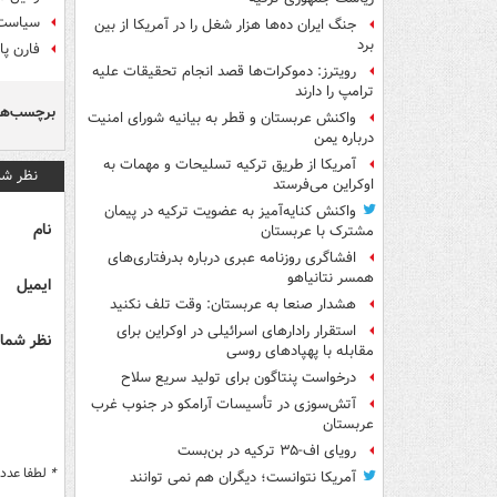
سیاست 
جنگ ایران ده‌ها هزار شغل را در آمریکا از بین
برد
فارن پا
رویترز: دموکرات‌ها قصد انجام تحقیقات علیه
ترامپ را دارند
برچسب‌ها
واکنش عربستان و قطر به بیانیه شورای امنیت
درباره یمن
آمریکا از طریق ترکیه تسلیحات و مهمات به
نظر شم
اوکراین می‌فرستد
واکنش کنایه‌آمیز به عضویت ترکیه در پیمان
نام
مشترک با عربستان
افشاگری روزنامه عبری درباره بدرفتاری‌های
همسر نتانیاهو
ایمیل
هشدار صنعا به عربستان: وقت تلف نکنید
استقرار رادارهای اسرائیلی در اوکراین برای
نظر شما 
مقابله با پهپادهای روسی
درخواست پنتاگون برای تولید سریع سلاح
آتش‌سوزی در تأسیسات آرامکو در جنوب غرب
عربستان
رویای اف-۳۵ ترکیه در بن‌بست
*
لطفا عدد م
آمریکا نتوانست؛ دیگران هم نمی توانند