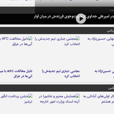
ده
در امیرعلی جداوی از جست‌وجوی فرزندش در میان آوار
رزشی
 حسین‌نژاد به
مجتبی جباری تیم جدیدش را
دلیل مخالفت FC
انتخاب کرد
آبی‌ها در عراق
عکس