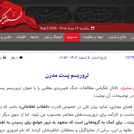
یکشنبه ۱۸ مرداد ۱۴۰۵ -
Aug 9 2026
ی
دفاع و امنیت
جهاد و مقاومت
حسینیه
فرهنگ و هنر
جامعه
اقتصاد
عکس و ف
1577
تاریخ انتشار:
۵ اسفند ۱۴۰۲ - ۰۸:۵۶
۰ نظر
چ
تروریسم پست مدرن
ش مشرق،
کانال تلگرامی مطالعات جنگ هیبریدی مطلبی را با عنوان تروریسم پ
در توضیحات آن نوشت:
و فضای مجازی، شاید بیان کلی در خصوص قدرت «
انقلاب اطلاعاتی
» باشد که ب
مناسب و کارآمد برای تروریست‌های معاصر محسوب می شود. اما از سوی دیگر «
رنت... برای کمک به گروه‌هایی است که متعهد به ترور جوامع برای رسیدن به اه
 علاوه بر این، برخی از تحلیلگران و محققان خاطرنشان کردند که نام امروزی تر