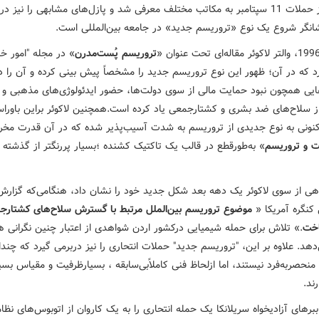
که بعد از حملات 11 سپتامبر به مکاتب مختلف معرفی شد و پازل‌های مشابهی را نیز در
شانگر شروع یک نوع «تروریسم جدید» در جامعه بین‌المللی است.
تروریسم پُست‌مدرن
» در مجله "امور خا
د که در آن؛ ظهور این نوع تروریسم جدید را مشخصاً پیش بینی کرده و آن را دا
ی همچون نبود حمایت مالی از سوی دولت‌ها، حضور ایدئولوژی‌های مذهبی و ت
از سلاح‌های ضد بشری و کشتارجمعی یاد کرده است.همچنین لاکوئر براین باورا
نونی به نوع جدیدی از تروریسم به شدت آسیب‌پذیر شده که در آن قدرت مخ
 و تروریسم
» به‌طورقطع در قالب یک تاکتیک کشنده ؛بسیار پررنگتر از گذشته 
هی از سوی لاکوئر یک دهه بعد شکل جدید خود را نشان داد، هنگامی‌که گزار
 کنگره آمریکا «
موضوع تروریسم بین‌الملل مرتبط با گسترش سلاح‌های کشتارجم
خت
.» تلاش برای حمله شیمیایی درکشور اردن شواهدی از اعتبار چنین نگرانی ها
هد. علاوه بر این، "تروریسم جدید" حملات انتحاری را نیز دربرمی گیرد که چندا
منحصربه‌فرد نیستند، اما ازلحاظ فنی کاملاًبی‌سابقه ، بسیارظرفیت و مقیاس بسی
ند.
 ببرهای آزادیخواه سریلانکا یک حمله انتحاری را به یک کاروان از اتوبوس‌های نظا