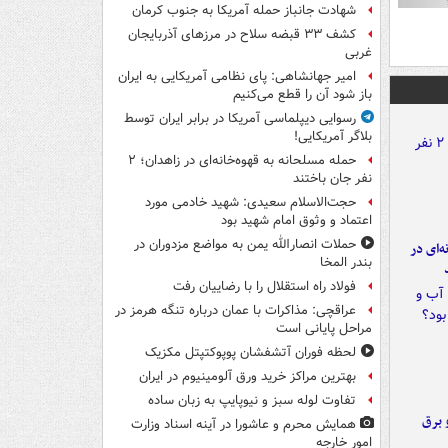
شهادت جانباز حمله آمریکا به جنوب کرمان
کشف ۳۳ قبضه سلاح در مرزهای آذربایجان
غربی
امیر جهانشاهی: پای نظامی آمریکایی به ایران
باز شود آن را قطع می‌کنیم
رسوایی دیپلماسی آمریکا در برابر ایران توسط
بلاگر آمریکایی!
حمله مسلحانه به قهوه‌خانه‌ای در زاهدان؛ ۲
نفر جان باختند
حجت‌الاسلام سعیدی: شهید خادمی مورد
اعتماد و وثوق امام شهید بود
حملات انصارالله یمن به مواضع مزدوران در
ه‌ای در
بندر المخا
فولاد راه استقلال را با رضاییان رفت
عراقچی: مذاکرات با عمان درباره تنگه هرمز در
مراحل پایانی است
لحظه فوران آتشفشان پوپوکتپتل مکزیک
بهترین مراکز خرید ورق آلومینیوم در ایران
تفاوت لوله سبز و نیوپایپ به زبان ساده
 برق
همایش محرم و عاشورا در آینه اسناد وزارت
امور خارجه