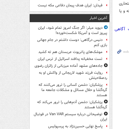
تحاری
فیدان: ایران هدف پیمان دفاعی مکه نیست
 و یا
آخرین اخبار
دیوید میلر: اگر جنگ امروز تمام شود، ایران
ت آگاهی
پیروز است و آمریکا شکست‌خورده!
دنیس درگاهی: دوست داشتم در جام جهانی
بازی کنم
موشک‌های پاتریوت عربستان هم ته‌ کشید
تست مخفیانه پدافند اسرائیل از ترس ایران
جاده‌های مشهد آماده میزبانی از زائران رضوی
روایت فرزند شهید لاریجانی از واکنش او به
ردصلاحیتش
پزشکیان: دشمن کسانی را ترور می‌کنند که
گره‌گشا و حلال مسائل و مشکلات جامعه ما
هستند
پزشکیان: دشمن آدم‌هایی را ترور می‌کند که
گره‌گشا هستند
توضیحاتی درباره سیستم Van VAR در فوتبال
ایران
پاسخ نهایی حسین‌نژاد به پرسپولیس