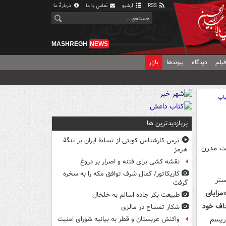
RSS
آرشیو
تماس با ما
دربارهٔ ما
MASHREGH
NEWS
یلم
دیدگاه
پیوندها
بازار
اپ
پربازدیدترین ها
ترس کارشناس کویتی از تسلط ایران بر تنگۀ
ست مدرن
هرمز
نقشه کشی برای فتنه و اصرار بر دروغ
کاریکاتور/ کمال شرف توافق مکه را به سخره
ستر
گرفت
مزایای
طبیعت بکر جاده اسالم به خلخال
داف خود
شکار تمساح در مالزی
وریسم
واکنش عربستان و قطر به بیانیه شورای امنیت