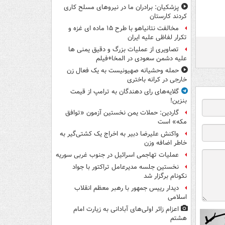
پزشکیان: برادران ما در نیروهای مسلح کاری
کردند کارستان
مخالفت نتانیاهو با طرح ۱۵ ماده ای غزه و
تکرار لفاظی علیه ایران
تصاویری از عملیات بزرگ و دقیق یمنی ها
علیه دشمن سعودی در المخا+فیلم
حمله وحشیانه صهیونیست به یک فعال زن
خارجی در کرانه باختری
گلایه‌های رای دهندگان به ترامپ از قیمت
بنزین!
گاردین: حملات یمن نخستین آزمون «توافق
مکه» است
واکنش علیرضا دبیر به اخراج یک کشتی‌گیر به
خاطر اضافه وزن
عملیات تهاجمی اسرائیل در جنوب غربی سوریه
نخستین جلسه مدیرعامل تراکتور با جواد
نکونام برگزار شد
دیدار رییس جمهور با رهبر معظم انقلاب
اسلامی
اعزام زائر اولی‌های آبادانی به زیارت امام
هشتم