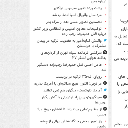
درباره یمن
 بر
پشت پرده تغییر سرمربی تراکتور
مرد سال والیبال آسیا انتخاب شد
رجه"
نخستین تصویر مسی بعد از مرگ پدر
رای
توضیحات معاون امنیتی و انتظامی وزیر کشور
درباره قتل حمیدرضا رجب زاده
مایل به
واکنش کنایه‌آمیز به عضویت ترکیه در پیمان
ست که:
مشترک با عربستان
رب
سرکشی فرمانده سپاه تهران از گردان‌های
پدافند هوایی لشکر ۲۷
دیده می
عامل اصلی قتل حمیدرضا رجب‌زاده دستگیر
شد
ش های
رویای اف-۳۵ ترکیه در بن‌بست
عی را
عراقچی: اکنون هیچ مذاکره‌ای با آمریکا نداریم
آمریکا نتوانست؛ دیگران هم نمی توانند
یی را
سرنگون‌کردن پهپاد اوکراینی با آتش رگبار
ن
روس‌ها
ار
از مظلوم‌نمایی براندازها تا افشای دروغ مراد
ویسی
راز عبور مخفی جنگنده‌های ایرانی از چشم
می انجام
دشمن