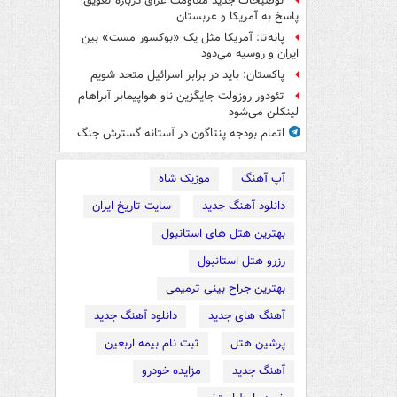
توضیحات جدید مقاومت عراق درباره تعویق
پاسخ به آمریکا و عربستان
پانه‌تا: آمریکا مثل یک «بوکسور مست» بین
ایران و روسیه می‌دود
پاکستان: باید در برابر اسرائیل متحد شویم
تئودور روزولت جایگزین ناو هواپیمابر آبراهام
لینکلن می‌شود
اتمام بودجه پنتاگون در آستانه گسترش جنگ
آپ آهنگ
موزیک شاه
دانلود آهنگ جدید
سایت تاریخ ایران
بهترین هتل های استانبول
رزرو هتل استانبول
بهترین جراح بینی ترمیمی
آهنگ های جدید
دانلود آهنگ جدید
پرشین هتل
ثبت نام بیمه اربعین
آهنگ جدید
مزایده خودرو