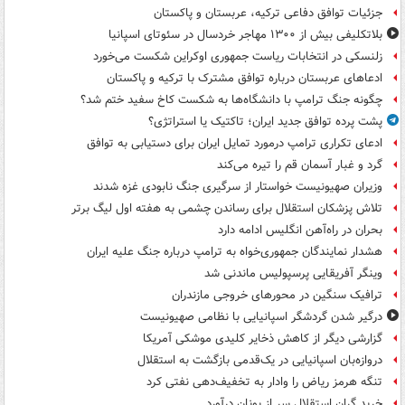
جزئیات توافق دفاعی ترکیه، عربستان و پاکستان
بلاتکلیفی بیش از ۱۳۰۰ مهاجر خردسال در سئوتای اسپانیا
زلنسکی در انتخابات ریاست جمهوری اوکراین شکست می‌خورد
ادعاهای عربستان درباره توافق مشترک با ترکیه و پاکستان
چگونه جنگ ترامپ با دانشگاه‌ها به شکست کاخ سفید ختم شد؟
پشت پرده توافق جدید ایران؛ تاکتیک یا استراتژی؟
ادعای تکراری ترامپ درمورد تمایل ایران برای دستیابی به توافق
گرد و غبار آسمان قم را تیره می‌کند
وزیران صهیونیست خواستار از سرگیری جنگ نابودی غزه شدند
تلاش پزشکان استقلال برای رساندن چشمی به هفته اول لیگ برتر
بحران در راه‌آهن انگلیس ادامه دارد
هشدار نمایندگان جمهوری‌خواه به ترامپ درباره جنگ علیه ایران
وینگر آفریقایی پرسپولیس ماندنی شد
ترافیک سنگین در محورهای خروجی مازندران
درگیر شدن گردشگر اسپانیایی با نظامی صهیونیست
گزارشی دیگر از کاهش ذخایر کلیدی موشکی آمریکا
دروازه‌بان اسپانیایی در یک‌قدمی بازگشت به استقلال
تنگه هرمز ریاض را وادار به تخفیف‌دهی نفتی کرد
خرید گران استقلال سر از یونان درآورد