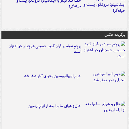
حمله تند فیگو به اینفانتینو: دروغگو، پَست‌ و
حیله‌گر!
برگزیده عکس
پرچم سیاه بر فراز گنبد حسینی همچنان در اهتزاز
است
حرم امیرالمومنین محیای آخر صفر شد
حال و هوای سامرا بعد از ایام اربعین