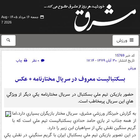
جمعه ۱۶ مرداد ۱۴۰۵ -
Aug
7 2026
ورزش
کد خبر
15769
تاریخ انتشار:
۳۰ آبان ۱۳۸۹ - ۱۷:۱۴
۰ نظر
چاپ
ورزش
بسکتباليست معروف در سريال مختارنامه + عکس
حضور بازيکن تيم ملي بسکتبال در سريال مختارنامه يکي ديگر از ويژگي
هاي اين سريال پرمخاطب است.
به گزارش خبرنگار ورزشي مشرق، سريال مختار بازيگران بسياري دارد،اما
از همه جذاب تر بازي حامد حدادي بسکتباليست تيم ملي است که با
گريم سنگين نقش يکي از سپاهيان ابن زبير را دارد.
در اين تصوير بازيکن تيم ملي بسکتبال ايران با گريم سنگيني در نقش يکي