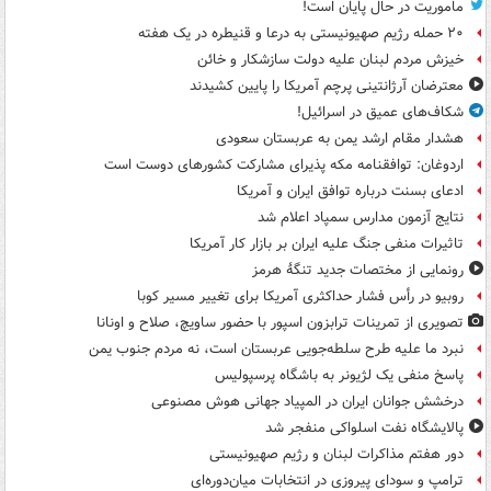
ماموریت در حال پایان است!
۲۰ حمله رژیم صهیونیستی به درعا و قنیطره در یک هفته
خیزش مردم لبنان علیه دولت سازشکار و خائن
معترضان آرژانتینی پرچم آمریکا را پایین کشیدند
شکاف‌های عمیق در اسرائیل!
هشدار مقام ارشد یمن به عربستان سعودی
اردوغان: توافقنامه مکه پذیرای مشارکت کشورهای دوست است
ادعای بسنت درباره توافق ایران و آمریکا
نتایج آزمون مدارس سمپاد اعلام شد
تاثیرات منفی جنگ علیه ایران بر بازار کار آمریکا
رونمایی از مختصات جدید تنگۀ هرمز
روبیو در رأس فشار حداکثری آمریکا برای تغییر مسیر کوبا
تصویری از تمرینات ترابزون اسپور با حضور ساویچ، صلاح و اونانا
نبرد ما علیه طرح سلطه‌جویی عربستان است، نه مردم جنوب یمن
پاسخ منفی یک لژیونر به باشگاه پرسپولیس
درخشش جوانان ایران در المپیاد جهانی هوش مصنوعی
پالایشگاه نفت اسلواکی منفجر شد
دور هفتم مذاکرات لبنان و رژیم صهیونیستی
ترامپ و سودای پیروزی در انتخابات میان‌دوره‌ای