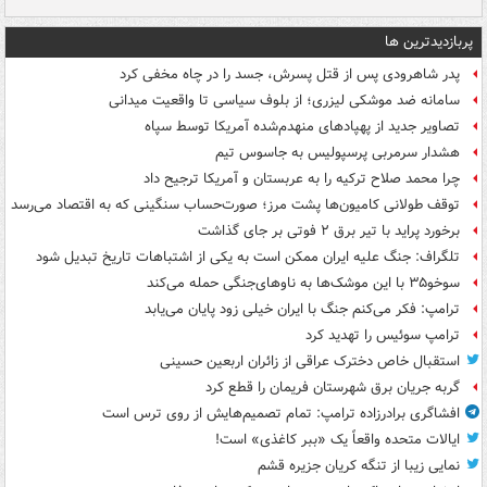
پربازدیدترین ها
پدر شاهرودی پس از قتل پسرش، جسد را در چاه مخفی کرد
سامانه ضد موشکی لیزری؛ از بلوف سیاسی تا واقعیت میدانی
تصاویر جدید از پهپادهای منهدم‌شده آمریکا توسط سپاه
هشدار سرمربی پرسپولیس به جاسوس تیم
چرا محمد صلاح ترکیه را به عربستان و آمریکا ترجیح داد
توقف طولانی کامیون‌ها پشت مرز؛ صورت‌حساب سنگینی که به اقتصاد می‌رسد
برخورد پراید با تیر برق ۲ فوتی بر جای گذاشت
تلگراف: جنگ علیه ایران ممکن است به یکی از اشتباهات تاریخ تبدیل شود
سوخو۳۵ با این موشک‌ها به ناوهای‌جنگی حمله می‌کند
ترامپ: فکر می‌کنم جنگ با ایران خیلی زود پایان می‌یابد
ترامپ سوئیس را تهدید کرد
استقبال خاص دخترک عراقی از زائران اربعین حسینی
گربه جریان برق شهرستان فریمان را قطع کرد
افشاگری برادرزاده ترامپ: تمام تصمیم‌هایش از روی ترس است
ایالات متحده واقعاً یک «ببر کاغذی» است!
نمایی زیبا از تنگه کریان جزیره قشم