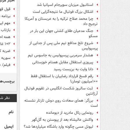
اخبار مرتب
استانبول میزبان سوپرجام اسپانیا شد
قول قه
اشکال بزرگ فوتبال ما نتیجه‌گرایی است
برنامه 
چرا محمد صلاح ترکیه را به عربستان و آمریکا
مهم این
ترجیح داد
بازتاب 
جنگ مدعیان طلای کشتی جهان این بار در
مسکو
همه اح
شروع تلخ مدافع تیم ملی پس از جدایی از
۱+۲ غایب خط دفاعی تیم‌ملی در بازی با سوریه
پرسپولیس
ضربه کا
هشدار سرمربی پرسپولیس به جاسوس تیم
سوریه 
پیروزی استقلال مقابل همنام خوزستانی
فیلم/ ع
دانا وایت به بن‌بست رسید
رقم فسخ قرارداد رضاییان با استقلال فقط
برچسب‌ها
۱۰۰میلیون تومان!
ثبت سالروز شکست انگلیس در تقویم فوتبال
آرژانتین
نظر شم
برزگر: همای سعادت روی دوش تارتار نشسته
است
نام
رونمایی رئال مادرید از دیومانده
واکنش عالیشاه بعد از پیوستن به گل‌گهر
ایمیل
لیونل مسی چگونه وارد باشگاه میلیاردها شد؟