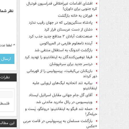
افشای اقدامات غیراخلاقی فدراسیون فوتبال
کره جنوبی برای داوران!
نظر شما 
فورلان به خانه بازگشت
پادشاه سنگین‌وزنی که در جهان رقیب ندارد
دشان از دست عربستان فرار کرد
صنعت‌نفت آبادان ۲ مدافع جدید جذب کرد
آینده نامعلوم طارمی در المپیاکوس
*
لطفا عدد م
بازگشت اندونگ به استقلال منتفی شد
فیفا توهین‌کنندگان به اینفانتینو را تهدید کرد
دردسر جدید برای سرخپوشان
بازیکنان بی‌کیفیت، پرسپولیس را از قهرمانی
دور کردند
نظرات
بیانیه تند اتحادیه لیگ‌های اروپایی علیه
اینفانتینو
آقای گل جام جهانی مقابل اسرائیل ایستاد
وینیسیوس در رئال مادرید ماندنی شد
فلسطین
حمله تند فیگو به اینفانتینو: دروغگو، پَست‌ و
حیله‌گر!
بازگشت مسلمان به پرسپولیس در قامت مربی
این مطالب
+عکس