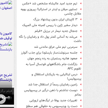
تیم جدید امید عالیشاه مشخص شد +عکس
تساوی میلان و اینتر در استرالیا/ پیروزی یووه
مقابل چلسی
۳ کاپیتان ایران بدون پیشنهاد بزرگ
دیدار سفیر ژاپن با رییس کمیته ملی المپیک
جنجال جدید نیمار در برزیل +فیلم
می‌شد به آسانی کمتر پول داد و رضاییان را نگه
توقیف شد
داشت
سرمربی تیم ملی عراق ماندنی شد
جلسه سرنوشت‌ساز بارسلونا برای جذب آلوارز
صعود هانیه رستمیان به رده پنجم جهان
بازگشت جام باشگاههای فوتسال آسیا به
تقویم AFC
درس ایتالیایی‌ به بازیکنان استقلال و
تشریح جز
پرسپولیس!
بازنشستگ
رامین رضاییان رسماً از استقلال جدا شد
دوست نداشتم با ذهن درگیر در پرسپولیس
فیلم برگزی
بمانم
چین ونی
تغییرات جدید یوفا در لیگ‌های اروپایی
دست رد وینیسیوس به حقوقی هم سطح