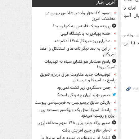
آخرین اخبار
یران را
صعود ۱۱۲ هزار واحدی شاخص بورس در
ال آسیا
معاملات امروز
پرونده یونیک فایننس به کجا رسید؟
حمله پهپادی به پالایشگاه لیبی
 بوده و
هدایای روز خبرنگار ۱۴۰۵ اعلام شد
 آیا این
از این به بعد دیگر نامه‌های استقلال را امضا
نمی‌کنم
پاسخ معنادار هوافضای سپاه به تهدیدات
آمریکایی‌ها
توضیحات جدید مقاومت عراق درباره تعویق
پاسخ به آمریکا و عربستان
چمن دستگردی زیر کشت نمی‌رود
حدس بزنید ایران چه رنگی است؟
بازیکن سابق پرسپولیس به فجرسپاسی پیوست
پانه‌تا: آمریکا مثل یک «بوکسور مست» بین
ایران و روسیه می‌دود
صدور برگه جلب برای ۱۴۸ متهم متخلف ارزی
ذخایر طلای چین افزایش یافت
فیلم/ آیا پرونده‌ای در زمینه جرایم مرتبط با