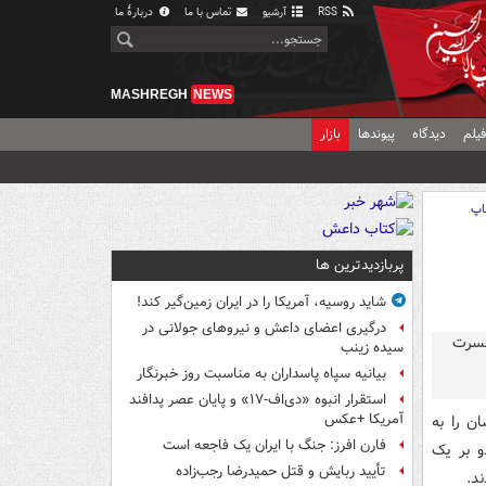
RSS
آرشیو
تماس با ما
دربارهٔ ما
MASHREGH
NEWS
یلم
دیدگاه
پیوندها
بازار
اپ
پربازدیدترین ها
شاید روسیه، آمریکا را در ایران زمین‌گیر کند!
درگیری اعضای داعش و نیروهای جولانی در
سیده زینب
بیانیه سپاه پاسداران به مناسبت روز خبرنگار
استقرار انبوه «دی‌اف‑۱۷» و پایان عصر پدافند
آمریکا +عکس
ن را به
فارن افرز: جنگ با ایران یک فاجعه است
و بر یک
تأیید ربایش و قتل حمیدرضا رجب‌زاده