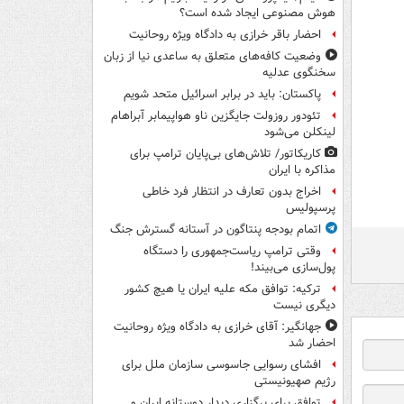
هوش مصنوعی ایجاد شده است؟
احضار باقر خرازی به دادگاه ویژه روحانیت
وضعیت کافه‌های متعلق به ساعدی نیا از زبان
سخنگوی عدلیه
پاکستان: باید در برابر اسرائیل متحد شویم
تئودور روزولت جایگزین ناو هواپیمابر آبراهام
لینکلن می‌شود
کاریکاتور/ تلاش‌های بی‌پایان ترامپ برای
مذاکره با ایران
اخراج بدون تعارف در انتظار فرد خاطی
پرسپولیس
اتمام بودجه پنتاگون در آستانه گسترش جنگ
وقتی ترامپ ریاست‌جمهوری را دستگاه
پول‌سازی می‌بیند!
ترکیه: توافق مکه علیه ایران یا هیچ کشور
دیگری نیست
جهانگیر: آقای خرازی به دادگاه ویژه روحانیت
احضار شد
افشای رسوایی جاسوسی سازمان ملل برای
رژیم صهیونیستی
توافق برای برگزاری دیدار دوستانه ایران و