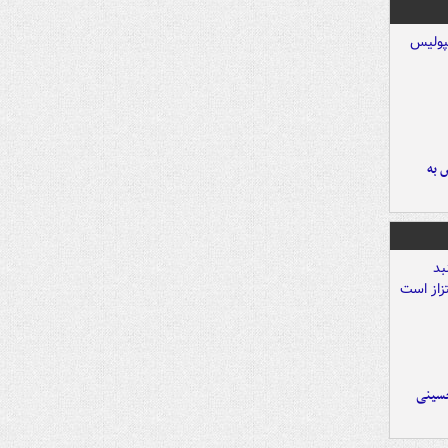
 به
حسینی