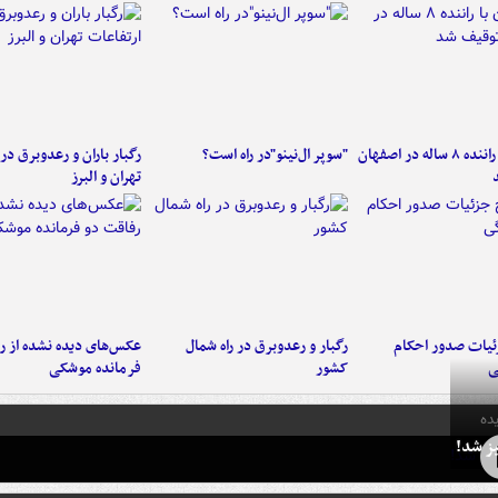
کامیون با راننده ۸ ساله در اصفهان
"سوپر ال‌نینو"در راه است؟
رگبار باران و رعدوبرق در 
تهران و البرز
ئیات صدور احکام
رگبار و رعدوبرق در راه شمال
عکس‌های دیده نشده از ر
ی
کشور
فرمانده‌ موشکی
ده
ز شد!