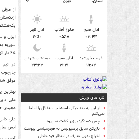
استان:
از طرفی
س
ازبکستان
یک‌هشتم ن
اذان صبح
طلوع آفتاب
اذان ظهر
۱۲:۱۰
۰۵:۱۸
۰۳:۴۳
سوریه به
۶۵ بار توپ از خط دروازه دو تیم عبور کرده که ایران ۵۰ گل و سوریه ۱۵ گل به ثمر رسانده‌اند.
غروب خورشید
اذان مغرب
نیمه‌شب شرعی
۲۳:۲۳
۱۹:۲۱
۱۹:۰۲
موفق شد
تازه های ورزش
علی دایی
مجیدی ح
از این به بعد دیگر نامه‌های استقلال را امضا
نمی‌کنم
علی دایی 
چمن دستگردی زیر کشت نمی‌رود
انس ساری 
بازیکن سابق پرسپولیس به فجرسپاسی پیوست
اخراج بدون تعارف در انتظار فرد خاطی