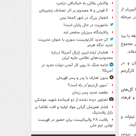
واکنش بقائی به خیالبافی ترامپ
ین‌تر از
۶ فوتی و ۵ مصدوم بر اثر تصادف زنجیره‌ای
ر مرحله
انفجار بزرگ در شهر المخا یمن
ماموریت در حال پایان است!
پالایشگاه سیزران منفجر شد
ن و یک مسابقه با برد
اثر جدید کارتونیست سوری با عنوان مدیریت
ر مجموع
جدید تنگه هرمز
هشدار ارشدترین ژنرال آمریکا درباره
محدودیت‌های نظامی علیه ایران
) تهران و در
ادامه جنگ تا روی کار آمدن دولت جدید در
اکبر کارگرجم
آمریکا!
بدون تعارف با پدر و پسر قهرمان
"سوپر ال‌نینو"در راه است؟
ک و با گل‌های
مقصد جدید پسر زیدان
و فرهاد
تصاویر دیده‌ نشده از دو فرمانده شهید موشکی
فشار هم‌زمان گرانی مواد اولیه و افت تقاضا بر
بازار پلاستیک
یم‌اند و
رقابت ۲۸ والیبالیست برای حضور در فهرست
یند.
نهایی تیم ملی
آخرین برد سوریه برابر ایران که اتفاقاً تنها پیروزی‌اش مقابل یوزها محسوب می‌شود سال ۱۳۵۲