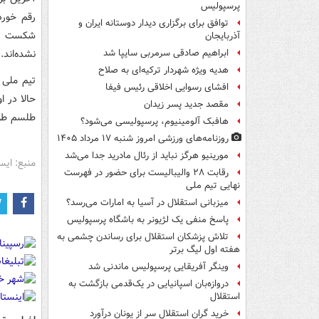
پرسپولیس
رقم خورد
توافق برای برگزاری دیدار دوستانه ایران و
شکست داد
آذربایجان
نشده‌اند.
ابراهیم صادقی سرمربی سایپا شد
هدیه ویژه شهردار ترکیه‌ای به صلاح
تیم‌ ملی
افشای رسوایی اخلاقی رئیس فیفا
حالا در ا
مقصد جدید پسر زیدان
طلسم طول
هافبک آلومینیوم، پرسپولیسی می‌شود؟
روزنامه‌های ورزشی امروز ‌شنبه ۱۷ مرداد ۱۴۰۵
مورینیو هرگز نباید از رئال مادرید جدا می‌شد
منبع: ایس
رقابت ۲۸ والیبالیست برای حضور در فهرست
نهایی تیم ملی
میزبانی استقلال در آسیا به امارات می‌رسد؟
پاسخ منفی یک لژیونر به باشگاه پرسپولیس
تلاش پزشکان استقلال برای رساندن چشمی به
هفته اول لیگ برتر
وینگر آفریقایی پرسپولیس ماندنی شد
دروازه‌بان اسپانیایی در یک‌قدمی بازگشت به
استقلال
خرید گران استقلال سر از یونان درآورد