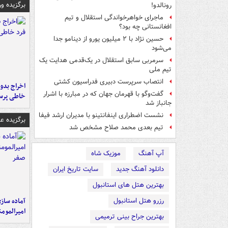
برگزیده و
رونالدو!
ماجرای خواهرخواندگی استقلال و تیم
افغانستانی چه بود؟
حسین نژاد با ۲ میلیون یورو از دینامو جدا
می‌شود
سرمربی سابق استقلال در یک‌قدمی هدایت یک
تیم ملی
انتصاب سرپرست دبیری فدراسیون کشتی
اخراج بدون
گفت‌وگو با قهرمان جهان که در مبارزه با اشرار
خاطی پرس
جانباز شد
نشست اضطراری اینفانتینو با مدیران ارشد فیفا
برگزیده 
تیم بعدی محمد صلاح مشخص شد
آپ آهنگ
موزیک شاه
دانلود آهنگ جدید
سایت تاریخ ایران
بهترین هتل های استانبول
آماده ساز
رزرو هتل استانبول
امیرالمومن
بهترین جراح بینی ترمیمی