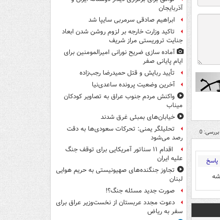
آذربایجان
ابراهیم صادقی سرمربی سایپا شد
تاکید وزارت خارجه بر لزوم روشن شدن ابعاد
جنایت تروریستی مراز شریف
آماده سازی ضریح نورانی امیرالمومنین برای
ایام پایانی صفر
تأیید ربایش و قتل حمیدرضا رجب‌زاده
آخرین وضعیت پرونده ساعدی‌نیا
واکنش مردم جنوب عراق به تصاویر کودکان
میناب
خیابان‌های بمبئی غرق شدند
تحلیلگر یمنی: تحرکات سعودی‌ها به دقت
بررسی: 0
رصد می‌شود
اقدام ۱۱ سناتور آمریکایی برای توقف جنگ
علیه ایران
پاسخ
تجاوز جنگنده‌های صهیونیستی به حریم هوایی
شه
لبنان
صورت جدید مسئله جنگ؟!
دعوت مجدد عربستان از نخست‌وزیر عراق برای
سفر به ریاض