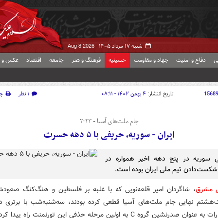
شنبه ۱۷ مرداد ۱۴۰۵ -
Aug 8 2026
ی
دفاع و امنیت
جهاد و مقاومت
حسینیه
فرهنگ و هنر
جامعه
اقتصاد
عکس و ف
1568
تاریخ انتشار:
۴ بهمن ۱۴۰۲ - ۰۸:۱۱
۱ نظر
چ
جام ملت‌های آسیا - ۲۰۲۳
ایران - سوریه، حریفی با ۵ دهه حسرت
ی سوریه در پنج دهه اخیر همواره در
ست‌دادن تیم ملی ایران بوده است.
ش مشرق
، شاگردان امیر قلعه‌نویی که با غلبه بر فلسطین و هنگ‌کنگ صعودشا
‌هشتم نهایی جام‌ ملت‌های آسیا قطعی کرده بودند، سه‌شنبه‌شب با برتری د
ن صدرنشین گروه C به اولین مرحله‌ حذفی این تورنمنت راه پیدا کردند.