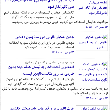
نبود طارمی به تیم لطمه می‌زند/ تعویض‌های کادر
فنی تاثیرگذار نبود
کارشناس فوتبال کشورمان با بیان اینکه عملکرد تیم
ملی در بازی با سوریه ضعیف بود، گفت: اگر از
موقعیت هایمان استفاده می کردیم خیلی زودتر به پیروزی می رسیدیم.
۱۳ بهمن ۰۲ - ۱۰:۵۷
جشن اشکبار طارمی در وسط زمین +عکس
مهدی طارمی در بازی ایران مقابل سوریه لحظات
احساسی عجیب و غریب را تجربه کرد.
۱۲ بهمن ۰۲ - ۱۳:۴۰
سید مهدی سید صالحی در گفت و گو با مشرق:
قلعه‌نویی تحت فشار به تیمش حمله کرد/ بدون
طارمی هم ژاپن شکست‌ناپذیر نیست
بازیکن اسبق تیم ملی گفت: متاسفانه نبودن تمرکز
لازم بین بازیکنان تیم ملی و دست کم گرفتن تیم
سوریه باعث شد تا با سختی و دشواری صعود کنیم اما این وضعیت باید تا قبل
از بازی با ژاپن اصلاح شود.
۱۲ بهمن ۰۲ - ۱۲:۴۰
عزت اللهی: برای قهرمانی باید سختی بکشیم