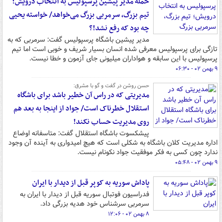
حمله مدیر پیشین پرسپولیس به انتخاب درویش؛
تیم بزرگ، سرمربی بزرگ می‌خواهد/ خواسته یحیی
چه بود که رفع نشد!؟
مدیر پیشین باشگاه پرسپولیس گفت: سرمربی که به
تازگی برای پرسپولیس معرفی شده انسان بسیار شریف و خوبی است اما تیم
پرسپولیس با این سابقه و هواداران میلیونی جای آزمون و خطا نیست.
۹ بهمن ۰۲ - ۰۶:۳۰
حسن روشن در گفت و گو با مشرق:
مدیریتی که در راس آن خطیر باشد برای باشگاه
استقلال خطرناک است/ جواد از اینجا به بعد هم
روی مدیریت حساب نکند!
پیشکسوت باشگاه استقلال گفت: متاسفانه اوضاع
اداره مدیریت کلان باشگاه به شکلی است که هیچ امیدواری به آینده آن وجود
ندارد چون کسی به فکر موفقیت جواد نکونام نیست.
۹ بهمن ۰۲ - ۰۵:۴۸
پاداش سوریه به کوپر قبل از دیدار با ایران
فدراسیون فوتبال سوریه قبل از دیدار با ایران به
سرمربی سرشناس خود هدیه بزرگی داد.
۸ بهمن ۰۲ - ۱۲:۰۶