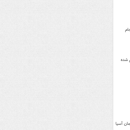
ام
م شده
لی قهرمان آسیا