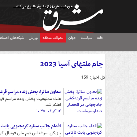
خانه
سیاست
جهان
تحولات منطقه
ورزش
شبکه‌های اجتماع
جام ملتهای آسیا 2023
کل اخبار: 159
معاون ساترا: پخش زنده مراسم قر
اعلام شد.
۱۲ آذر ۰۴ - ۱۰:۳۵
اقدام جالب ستاره کره‌جنوبی بابت 
بازیکن سرشناس تیم ملی فوتبال کره