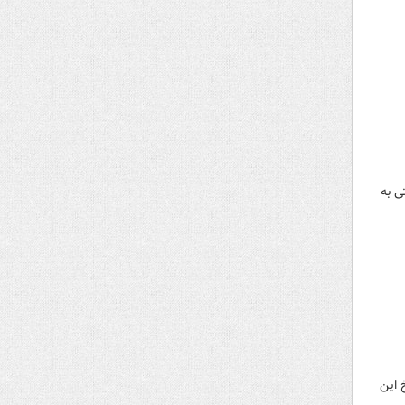
ی به
 این