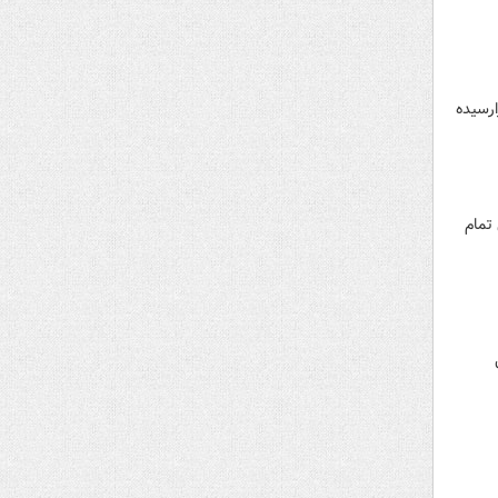
ارسیده
ه کهن تمام
ل