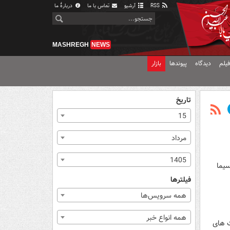
RSS
آرشیو
تماس با ما
دربارهٔ ما
MASHREGH
NEWS
یلم
دیدگاه
پیوندها
بازار
تاریخ
15
مرداد
1405
داوسیما
فیلترها
همه سرویس‌ها
همه انواع خبر
ت های