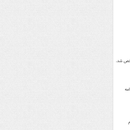
شخص شد.
یم ادامه