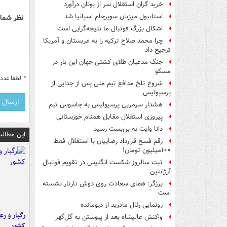
خرید گران استقلال سر از یونان درآورد
استانبول میزبان سوپرجام اسپانیا شد
نظر شما 
اشکال بزرگ فوتبال ما نتیجه‌گرایی است
چرا محمد صلاح ترکیه را به عربستان و آمریکا
ترجیح داد
جنگ مدعیان طلای کشتی جهان این بار در
مسکو
*
لطفا عدد م
شروع تلخ مدافع تیم ملی پس از جدایی از
پرسپولیس
هشدار سرمربی پرسپولیس به جاسوس تیم
پیروزی استقلال مقابل همنام خوزستانی
دانا وایت به بن‌بست رسید
این مطالب
رقم فسخ قرارداد رضاییان با استقلال فقط
۱۰۰میلیون تومان!
ثبت سالروز شکست انگلیس در تقویم فوتبال
آرژانتین
برزگر: همای سعادت روی دوش تارتار نشسته
است
رونمایی رئال مادرید از دیومانده
رگبار و رع
واکنش عالیشاه بعد از پیوستن به گل‌گهر
کشور