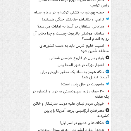
حکم دادگاه آمریکا برای توقف ساخت سالن
رقص ترامپ
حمله پهپادی به کشتی ترکیه‌ای در دریای سیاه
ترامپ و نتانیاهو جنایتکار جنگی هستند!
میزبانی استقلال در آسیا به امارات می‌رسد؟
سامانه موشکی پاتریوت چیست و چرا ذخایر آن
رو به اتمام است؟
امنیت خلیج فارس باید به دست کشورهای
منطقه تأمین شود
بارش باران در فاروج خراسان شمالی
انفجار بزرگ در شهر المخا یمن
تنگه هرمز به نماد یک تحقیر تاریخی برای
آمریکا تبدیل شد!
ماموریت در حال پایان است!
۲۰ حمله رژیم صهیونیستی به درعا و قنیطره در
یک هفته
خیزش مردم لبنان علیه دولت سازشکار و خائن
معترضان آرژانتینی پرچم آمریکا را پایین
کشیدند
شکاف‌های عمیق در اسرائیل!
هشدار مقام ارشد یمن به عربستان سعودی