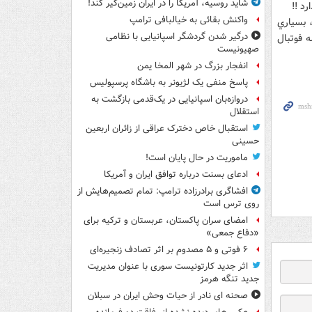
شاید روسیه، آمریکا را در ایران زمین‌گیر کند!
د !!
واکنش بقائی به خیالبافی ترامپ
، بسياري
درگیر شدن گردشگر اسپانیایی با نظامی
ه فوتبال
صهیونیست
انفجار بزرگ در شهر المخا یمن
پاسخ منفی یک لژیونر به باشگاه پرسپولیس
دروازه‌بان اسپانیایی در یک‌قدمی بازگشت به
استقلال
استقبال خاص دخترک عراقی از زائران اربعین
حسینی
ماموریت در حال پایان است!
ادعای بسنت درباره توافق ایران و آمریکا
افشاگری برادرزاده ترامپ: تمام تصمیم‌هایش از
روی ترس است
امضای سران پاکستان، عربستان و ترکیه برای
«دفاع جمعی»
۶ فوتی و ۵ مصدوم بر اثر تصادف زنجیره‌ای
اثر جدید کارتونیست سوری با عنوان مدیریت
جدید تنگه هرمز
صحنه ای نادر از حیات وحش ایران در سبلان