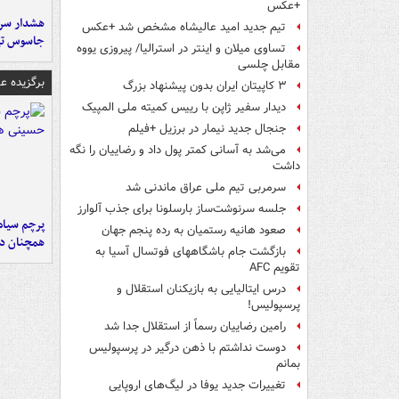
+عکس
هشدار سرم
تیم جدید امید عالیشاه مشخص شد +عکس
جاسوس تی
تساوی میلان و اینتر در استرالیا/ پیروزی یووه
مقابل چلسی
برگزیده 
۳ کاپیتان ایران بدون پیشنهاد بزرگ
دیدار سفیر ژاپن با رییس کمیته ملی المپیک
جنجال جدید نیمار در برزیل +فیلم
می‌شد به آسانی کمتر پول داد و رضاییان را نگه
داشت
سرمربی تیم ملی عراق ماندنی شد
جلسه سرنوشت‌ساز بارسلونا برای جذب آلوارز
پرچم سیاه
صعود هانیه رستمیان به رده پنجم جهان
همچنان در
بازگشت جام باشگاههای فوتسال آسیا به
تقویم AFC
درس ایتالیایی‌ به بازیکنان استقلال و
پرسپولیس!
رامین رضاییان رسماً از استقلال جدا شد
دوست نداشتم با ذهن درگیر در پرسپولیس
بمانم
تغییرات جدید یوفا در لیگ‌های اروپایی