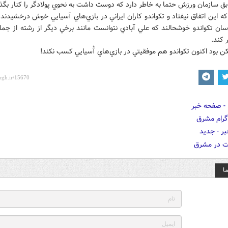
 سازمان ورزش حتما به خاطر دارد که دوست داشت به نحوي پولادگر را کنار بگذار
 که اين اتفاق نيفتاد و تکواندو کاران ايراني در بازي‌هاي آسيايي خوش درخشيدند
سان تکواندو خوشحالند که علي آبادي نتوانست مانند برخي ديگر از رشته از جمل
 کند.
ن بود اکنون تکواندو هم موفقيتي در بازي‌هاي آْسيايي کسب ‌نکند!
ا