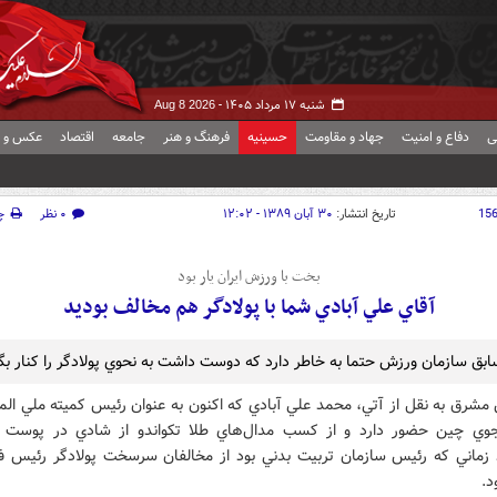
شنبه ۱۷ مرداد ۱۴۰۵ -
Aug 8 2026
ی
دفاع و امنیت
جهاد و مقاومت
حسینیه
فرهنگ و هنر
جامعه
اقتصاد
عکس و ف
15
تاریخ انتشار:
۳۰ آبان ۱۳۸۹ - ۱۲:۰۲
۰ نظر
چ
بخت با ورزش ايران يار بود
آقاي علي آبادي شما با پولادگر هم مخالف بوديد
بق سازمان ورزش حتما به خاطر دارد که دوست داشت به نحوي پولادگر را کنار بگذ
 مشرق به نقل از آتي، محمد علي آبادي که اکنون به عنوان رئيس کميته ملي الم
جوي چين حضور دارد و از کسب مدال‌هاي طلا تکواندو از شادي در پوست 
 زماني که رئيس سازمان تربيت بدني بود از مخالفان سرسخت پولادگر رئيس ف
د.