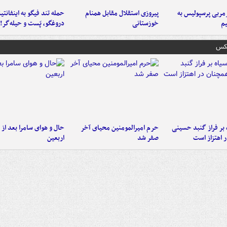
ربی پرسپولیس به
پیروزی استقلال مقابل همنام
حمله تند فیگو به اینفانتین
م
خوزستانی
دروغگو، پَست‌ و حیله‌گر!
عکس
 بر فراز گنبد حسینی
حرم امیرالمومنین محیای آخر
حال و هوای سامرا بعد از ا
 اهتزاز است
صفر شد
اربعین