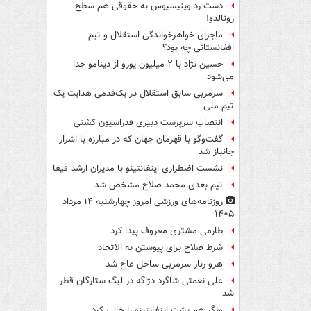
دست رد وینیسیوس به حقوقی هم سطح
رونالدو!
ماجرای خواهرخواندگی استقلال و تیم
افغانستانی چه بود؟
حسین نژاد با ۲ میلیون یورو از دینامو جدا
می‌شود
سرمربی سابق استقلال در یک‌قدمی هدایت یک
تیم ملی
انتصاب سرپرست دبیری فدراسیون کشتی
گفت‌وگو با قهرمان جهان که در مبارزه با اشرار
جانباز شد
نشست اضطراری اینفانتینو با مدیران ارشد فیفا
تیم بعدی محمد صلاح مشخص شد
روزنامه‌های ورزشی امروز چهارشنبه ۱۴ مرداد
۱۴۰۵
طارمی مشتری معروف پیدا کرد
شرط صلاح برای پیوستن به الاتحاد
هرو رنار سرمربی ساحل عاج شد
علی نعمتی شاگرد دژاگه در لیگ ستارگان قطر
شد
ونگر هم پشت اینفانتینو را خالی کرد