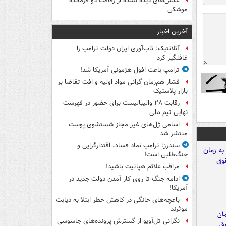
عکس‌های دیده نشده از رفاقت دو فرمانده‌
موشکی
آخرین اخبار
آتلانتیک: تاب‌آوری ایران دولت ترامپ را
غافلگیر کرد
ترامپ باعث افول هژمونی آمریکا شد!
فشار هم‌زمان گرانی مواد اولیه و افت تقاضا بر
بازار پلاستیک
رقابت ۲۸ والیبالیست برای حضور در فهرست
نهایی تیم ملی
اسامی ژل‌های غیر مجاز شستشوی پوست
منتشر شد
سندرز: ترامپ نماد فساد، اقتدارگرایی و
جنگ‌طلبی است!
مراقب علائم هپاتیت باشید!
ادامه جنگ تا روی کار آمدن دولت جدید در
آمریکا!
باغچه‌های خانگی در کاهش خطر ابتلا به دیابت
موثرند
مان
نگرانی تل‌آویو از گسترش پرونده‌های جاسوسی
وق