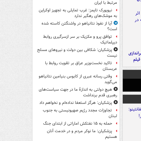
مرتبط با ایران
نیویورک تایمز: غرب تمایلی به تجهیز اوکراین
به موشک‌های رهگیر ندارد
آیا از نفوذ نتانیاهو در واشنگتن کاسته شده
است؟
توافق پرو و مکزیک بر سر ازسرگیری روابط
دیپلماتیک
پزشکیان: شکافی بین دولت و نیروهای مسلح
یراندازی
نیست
فیلم
تاکید نخست‌وزیر عراق بر تقویت روابط با
عربستان
وقتی رسانه عبری از کابوس بنیامین نتانیاهو
می‌گوید
هیچ دولتی به اندازۀ ما در جهت سیاست‌های
رهبری قدم برنداشت
پزشکیان: هرگز استعفا نداده‌ام و نخواهم داد
تجاوزات مجدد رژیم صهیونیستی به جنوب
لبنان
حمله به ۱۵ نفتکش‌ اماراتی از ابتدای جنگ
پزشکیان: ما نوکر مردم و در خدمت آنان
هستیم