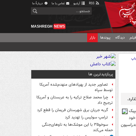
RSS
آرشیو
تماس با ما
دربارهٔ ما
MASHREGH
NEWS
یلم
دیدگاه
پیوندها
بازار
اپ
پربازدیدترین ها
تصاویر جدید از پهپادهای منهدم‌شده آمریکا
توسط سپاه
چرا محمد صلاح ترکیه را به عربستان و آمریکا
ارد.
ترجیح داد
گربه جریان برق شهرستان فریمان را قطع کرد
پيک
خود
ترامپ سوئیس را تهدید کرد
دراسيون
سوخو۳۵ با این موشک‌ها به ناوهای‌جنگی
حمله می‌کند