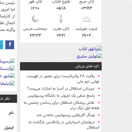
اذان صبح
طلوع آفتاب
اذان ظهر
رئيس سابق
۱۲:۱۰
۰۵:۱۸
۰۳:۴۳
اما امروز
از کارشنا
اعمال نظر
غروب خورشید
اذان مغرب
نیمه‌شب شرعی
وگرنه ممک
۲۳:۲۳
۱۹:۲۱
۱۹:۰۲
تازه های ورزش
رقابت ۲۸ والیبالیست برای حضور در فهرست
نهایی تیم ملی
میزبانی استقلال در آسیا به امارات می‌رسد؟
پاسخ منفی یک لژیونر به باشگاه پرسپولیس
نظر شم
تلاش پزشکان استقلال برای رساندن چشمی به
هفته اول لیگ برتر
نام
وینگر آفریقایی پرسپولیس ماندنی شد
دروازه‌بان اسپانیایی در یک‌قدمی بازگشت به
ایمیل
استقلال