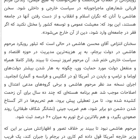
قربانی شعارهای ماجراجویانه در سیاست خارجی و داخلی شود. سخن
‌هاشمی با آنان که نگران اسلام و انقلاب و از دست رفتن آنها در جامعه
هستند، این بود که: معیشت عمومی و توسعه کشور را مختل نکنید که اگر
فقر در جامعه‌ای وارد شود، دین از آن خارج می‌شود».
سخنان انتزاعی آقای محسن ‌هاشمی در حالی است که تبلور رویکرد مرحوم
‌هاشمی در دولت برجام، به پر هزینه‌ترین مدیریت در حوزه اقتصاد و
سیاست خارجی ختم شد. آن مرحوم امروز نیست تا ببیند رفتار کاملا همراه
و منفعل دولت مورد حمایت وی، چگونه به ‌هار شدن بیشتر دولت‌های
اوباما و ترامپ و بایدن در آمریکا (و در انگلیس و فرانسه و آلمان) انجامید.
اجرای نسخه مد نظر مرحوم ‌هاشمی و برخی گروه‌های مدعی اعتدال و
اصلاحات موجب شد هم برنامه هسته‌ای که چند ده سال برای آن زحمت
کشیده شده بود، تا مرز تعطیلی پیش برود، هم تحریم‌ها در اثر گستاخ
شدن دشمن دو برابر شود، هم ضریب جینی (نشانگر شکاف طبقاتی) روند
صعودی بگیرد، و هم بالاترین نرخ تورم به میزان ۶۰ درصد ثبت شود.
مرحوم ‌هاشمی نبود تا ببیند بر خلاف تصور و اظهاراتش مبنی بر این که
وزیر خارجه آمریکا قول داده کم کاری در برجام را جبران کند، یک فریب