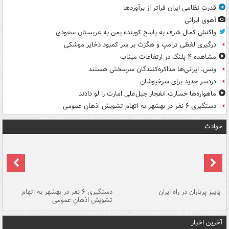
قدرت نظامی ایران فراتر از برآوردها
آهوی ایرانی
واکنش کمال شرف به پاسخ کوبنده یمن به عربستان سعودی
درگیری لفظی ترامپ و هگزث بر سر کمبود ذخایر موشکی
مشاهده ۴ پلنگ در ارتفاعات میناب
ونس: ایرانی‌ها مذاکره‌کنندگان سرسختی هستند
دردسر جدید برای سرخپوشان
ماهواره‌ها خسارت انفجار جبل‌علی امارت را لو دادند
دستگیری ۶ نفر در بهشهر به اتهام تشویش اذهان عمومی
حوادث
ن
پاییز پرباران در راه ایران
دستگیری ۶ نفر در بهشهر به اتهام
تشویش اذهان عمومی
اس
آخرین اخبار