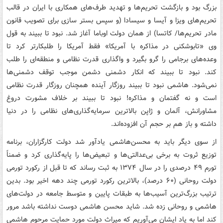
بزرگ بود و بازگشت تحریم‌ها و تهدید طرف‌های همکاری با ایران در قالب
تحریم‌های ویزا و آیسا و سیسادا (و سپس بستر سازی برای تصویب قانون
مادر تحریم‌ها/ کاتسا) از همان دولت اوباما آغاز شد. نبود تا ببیند به قول
وی «تابوشکنی در مذاکره با آمریکا» فقط آمریکا را طلبکارتر کرد تا
وعده‌های برجامی را گرو بگیرد و واگذاری قدرت نظامی و منطقه‌ای را طلب
کند. نبود تا ببیند که انکار دشمنی دشمن موجب توقف دشمنی‌ها
نمی‌شود.‌ هاشمی نبود تا ببیند روزگار آینده همچنان روزگار قدرت نظامی
است و نه گفتمان و مذاکره! نبود تا ببیند بر خلاف مشورت دروغ
مشاورانش، آلمان و ژاپن بالاترین سرمایه‌گذاری‌های نظامی را در دنیا
داشته و باز هم بر حجم آن افزوده‌اند.
از سوی دیگر باید به محسن‌هاشمی یادآور شد دولت کارگزاران، برنامه
توزیع ثروت به برخی بی‌عدالتی‌ها و تبعیض‌ها را پایه‌گذاری کرد و ضمناً
تورم ۴۹ درصدی را در سال ۱۳۷۴ به ثبت رساند که تا قبل از رکورد تورمی
دولت روحانی (۶۰ درصد)، بالاترین رکورد تورمی چند دهه اخیر بود. بدین
ترتیب بزرگ‌ترین آسیب‌ها به طبقات پایین و متوسط جامعه در دولت‌های
‌هاشمی و روحانی زده شد. شاید محسن ‌هاشمی دوست نداشته باشد مرور
کند اما به یاد ایشان می‌آوریم که میراث دولت مورد حمایت مرحوم ‌هاشمی