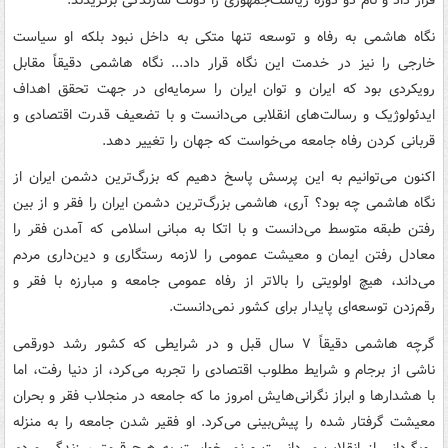
قرار داد و نام دو دوره ریاست‌جمهوری را دولت سازندگی برگزیدند.
نگاه‌ هاشمی به رفاه و توسعه تنها متکی به داخل نبود بلکه او سیاست
خارجی را نیز در خدمت این نگاه قرار داد... نگاه ‌هاشمی دقیقاً مقابل
رویکردی بود که ایران و توان ایران را سرمایه‌ای در جهت تحقق اهداف
ایدئولوژیک و رسالت‌های انقلابی می‌دانست و با تضعیف قدرت اقتصادی و
قربانی کردن رفاه جامعه می‌خواست که جهان را تغییر دهد.
اکنون می‌توانیم به این پرسش پاسخ دهیم که بزرگ‌ترین دشمن ایران از
نگاه ‌هاشمی چه بود؟ آری،‌ هاشمی بزرگ‌ترین دشمن ایران را فقر و از بین
رفتن طبقه متوسط می‌دانست و با اتکا به مبانی اسلامی که آمدن فقر را
معادل رفتن ایمان و معیشت عمومی را لازمه رستگاری و دین‌داری مردم
می‌داند، هیچ اولویتی را بالاتر از رفاه عمومی جامعه و مبارزه با فقر و
رقم‌زدن توسعه‌ای پایدار برای کشور نمی‌دانست.
گرچه ‌هاشمی دقیقاً ۷ سال قبل و در شرایطی که کشور رشد دورقمی
ناشی از برجام و شرایط مطلوب اقتصادی را تجربه می‌کرد، از دنیا رفت، اما
با هشدارها و ابراز نگرانی‌هایش امروز ما که جامعه در منجلاب فقر و بحران
معیشت گرفتار شده را پیش‌بینی می‌کرد. او فقیر شدن جامعه را به منزله
رویگردانی از انقلاب می‌دانست و نمی‌خواست به هیچ قیمتی، زندگی مردم