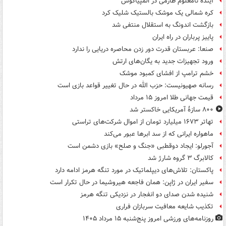
آینده نامعلوم طارمی در المپیاکوس
کره شمالی یک موشک بالستیک شلیک کرد
بازگشت اندونگ به استقلال منتفی شد
پاییز پرباران در راه ایران
صنعا: عربستان قدرت دور زدن محاصره دریایی را ندارد
ورود تجهیزات جدید به یگان‌های ارتش
خشم ترامپ از افشای کمبود موشک
رسانه صهیونیست: حزب الله در حال تغییر قواعد بازی است
قیمت جهانی طلا امروز ۱۵ مرداد
۸۰۰ سازۀ آمریکایی خاکستر شد
تهاتر ۱۶۷۳ میلیارد تومان از اموال شرکت‌های تراستی
ماهواره ایرانی که از سد ابرها عبور می‌کند
آجورلو: ایجاد دوقطبی «جنگ و صلح‌» بازی دشمن است
کالابرگ ۳ گروه شارژ شد
پاکستان: تلاش‌های دیپلماتیک در مورد تنگه هرمز ادامه دارد
سفیر ایران در ژاپن: همان فاجعه هیروشیما در حال تکرار است
شنیده شدن صدای دو انفجار در نزدیکی تنگه هرمز
تکذیب شایعه معافیت سربازان فراری
روزنامه‌های ورزشی امروز پنج‌شنبه ۱۵ مرداد ۱۴۰۵