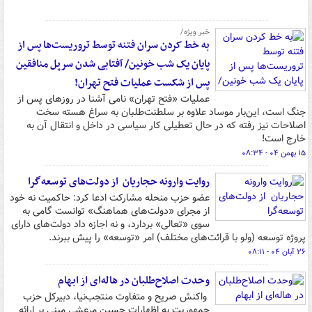
خبر ویژه/
به خط کردن سران فتنه توسط تروریست‌ها پس از
پایان یک شب خونین/ آفتابی شدن سرپل منافقین
پس از شکست عملیات فتح تهران!
عملیات «فتح تهران» نامی آشنا در روزهای پس از
جنگ است، این‌بار موساد علاوه بر سلطنت‌طلبان به سراغ هسته سخت
اصلاحات نیز رفته که در حال تعطیلی کار سیاسی در داخل و انتقال آن به
خارج است!
۱۵ بهمن ۰۴ - ۰۸:۳۴
روایت وارونه حجاریان از دولت‌های توسعه‌گرا
عضو حزب منحله مشارکت ادعا کرد: حاکمیت نه خود
از مجرای «دولت‌های هماهنگ» توانست گامی به
سوی «تعالی» بردارد، و نه اجازه داد دولت‌های دارای
پروژه توسعه (ولو با قرائت‌های مختلف) امر «توسعه» را پیش ببرند.
۲۶ آبان ۰۴ - ۰۸:۱۱
وحدت اصلاح‌طلبان در هاله‌ای از ابهام
واکنش صریح و متفاوت منتجب‌نیا، دبیرکل حزب
جمهوریت به اظهارات حسین مرعشی مبنی بر ارائه