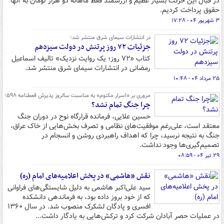
در قبال این حرکت بسیار عظیم و ارزشمند فقط ماهانه دو هزار تومان به آنها
حقوق پرداخت کردیم.
۳ شهریور ۰۴ - ۱۷:۲۸
در انتشارات سیمای شرق منتشر شد؛
جزئیات ۷۲ روز پرتنش در دولت سیزدهم
کتاب «۷۲ روز؛ یک روایت نزدیک» تالیف اسماعیل
رمضانی در انتشارات سیمای شرق منتشر شد.
۲۵ مرداد ۰۴ - ۱۰:۴۸
مروری بر «اسرار مکتوم» به مناسبت سالروز پذیرش قعطنامه ۵۹۸؛
چرا جنگ تمام نشد؟
حسین علایی، فرمانده قرارگاه نوح در دوران جنگ
معتقد است، علی‌رغم موفقیت‌های نظامی و تصرف بخش‌هایی از خاک عراق،
جنگ به نتیجه نرسید، چرا که اهداف راهبردی روشن و انسجام در
تصمیم‌گیری‌ها وجود نداشت.
۲۹ تیر ۰۴ - ۰۸:۵۹
نقش «هاشمی» در پخش اعلامیه‌های امام (ره)
سید علی‌اکبر هاشمی به دلیل شایستگی‌های فراوانی
که از خود بروز داده بود، به فرماندهی دانشکده
افسری و پادگان لشکرک منصوب شد. در سال ۱۳۶۰
در عملیات حصر آبادان شرکت کرد و ترکش‌هایی به یادگار داشت...