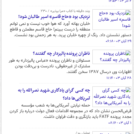
۶ آذر ۰۳ - ۱۶:۵۳
چند دقیقه با کتاب‌ «مرا بپذیر» / ۲۳۰
نزدیک بود «حاج قاسم» اسیر طالبان‌ شود!
خلبان بهانه آورد که هوا خوب نیست و نمی توانم
منطقه را درست ببینم! حاج قاسم مطمئن و قاطع
دستور نشستن داد. رنگ از چهره خلبان پرید. به هر زحمتی بود نشست.
۲۹ آبان ۰۳ - ۰۶:۱۸
ناظران پرونده پالیزدار چه گفتند؟
مسئولان و ناظران پرونده «عباس پالیزدار» به طور
مشترک از غیرحقوقی، نادرست و بی‌دقت بودن
اظهارات وی درسال ۱۳۸۷ سخن گفتند.
۲۸ آبان ۰۳ - ۱۱:۱۴
چه کسی گرای یادگاری شهید نصرالله را به
آمریکایی‌ها داد؟
حمله نیابتی آمریکایی‌ها به شعب مؤسسه
قرض‌الحسن نشان داد که در مجموعه اقدامات فعال دولت درباره باز کردن
مجدد پرونده FATF باید بازنگری و دقت فراوان داشت.
۱ آبان ۰۳ - ۰۸:۱۶
تحلیل روز/