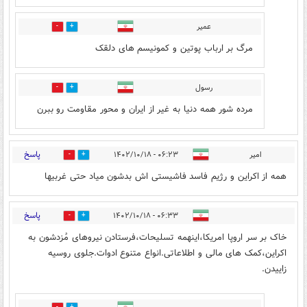
عمیر
7
7
مرگ بر ارباب پوتین و کمونیسم های دلقک
رسول
1
1
مرده شور همه دنیا به غیر از ایران و محور مقاومت رو ببرن
پاسخ
امیر
۰۶:۲۳ - ۱۴۰۲/۱۰/۱۸
6
12
همه از اکراین و رژیم فاسد فاشیستی اش بدشون میاد حتی غربیها
پاسخ
۰۶:۳۳ - ۱۴۰۲/۱۰/۱۸
5
9
خاک بر سر اروپا امریکا،اینهمه تسلیحات،فرستادن نیروهای مُزدشون به
اکراین،کمک های مالی و اطلاعاتی.انواع متنوع ادوات‌.جلوی روسیه
زاییدن.