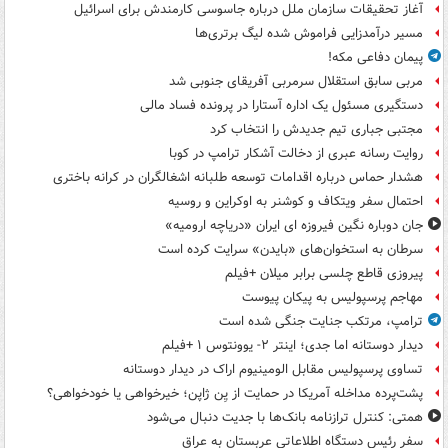
آغاز تحقیقات سازمان ملل درباره جاسوسی کارمندش برای اسرائیل
مسیر درآمدزایی فراموش شده لیگ برتری‌ها
پیمان دفاعی مکه!
مربی سابق استقلال سرمربی آفریقای جنوبی شد
دستگیری مسئول یک اداره آستارا در پرونده فساد مالی
مجتبی جباری تیم جدیدش را انتخاب کرد
روایت رسانه عبری از دخالت آشکار ترامپ در کوبا
هشدار حماس درباره اقدامات توسعه طلبانه اشغالگران در کرانه باختری
احتمال سفر ویتکاف و کوشنر به اوکراین و روسیه
جان دوباره نگین فیروزه ای ایران «دریاچه ارومیه»
سرطان به استخوان‌های «بایدن» سرایت کرده است
پیروزی قاطع چلسی برابر میلان +فیلم
مهاجم پرسپولیس به پیکان پیوست
ترامپ، مرتکب جنایت جنگی شده است
دیدار دوستانه اما جدی؛ اینتر ۲- یوونتوس ۱ +فیلم
تساوی پرسپولیس مقابل الومینیوم اراک در دیدار دوستانه
پشت‌پرده مداخله آمریکا در حمایت از یِن ژاپن؛ خیرخواهی یا خودخواهی؟
همتی: کنترل ترازنامه بانک‌ها با جدیت دنبال می‌شود
سفر رئیس دستگاه اطلاعاتی عربستان به عراق