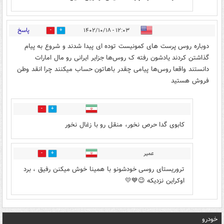
پاسخ
۱۲:۰۳ - ۱۴۰۲/۱۰/۱۸
8
7
دوباره روس پرست های کمونیست توده ای پیدا شدند و شروع به پیام
گذاشتن کردند یادشون رفته ک روس‌ها جزایر ایرانی رو مال امارات
دانستند واقعا روس‌ها پیامی چقدر باهاتون حساب میکنند چرا انقد وطن
فروش هستید
3
3
کابوی گدا حرص نخور، منقل رو با زغال نخور
عمیر
7
8
تروریستای روسی خودشونو با همینا خوش میکنن رفیق ، برد
اوکراین نزدیکه 😉💙💛
خودرو