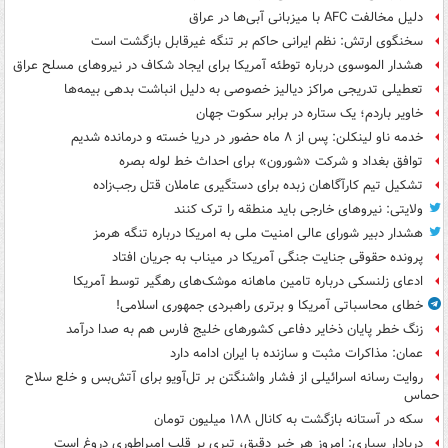
دلیل مخالفت AFC با میزبانی آبی‌ها در عراق
سخنگوی ارتش: نظم ایرانی حاکم بر تنگه غیرقابل بازگشت است
هشدار الموسوی درباره توطئه آمریکا برای ایجاد شکاف در نیروهای مسلح عراق
تعطیلی تدریجی مراکز دیالیز خصوصی به دلیل انباشت بدهی بیمه‌ها
خاویر باردم؛ یک ستاره در برابر سکوت جهان
خدمه ناو لینکلن: پس از ۸ ماه حضور در دریا خسته و درمانده‌ شدیم
توافق بغداد و شرکت «شورون» برای احداث خط لوله بصره
تشکیل تیم کارآگاهان زبده برای دستگیری عاملان قتل رجب‌زاده
ولایتی: نیروهای خارجی باید منطقه را ترک کنند
هشدار دبیر شورای عالی امنیت ملی به امریکا درباره تنگه هرمز
پرونده حقوقی جنایت جنگی آمریکا در میناب به جریان افتاد
ادعای زلنسکی درباره تامین ماهانه موشک‌های رهگیر توسط آمریکا
خطای محاسباتی آمریکا و برتری راهبردی جمهوری اسلامی!
زنگ خطر پایان ذخایر دفاعی کشورهای خلیج فارس هم به صدا درآمد
عمان: مذاکرات مثبت و سازنده با ایران ادامه دارد
روایت رسانه اسرائیلی از فشار واشنگتن بر تل‌آویو برای آتش‌بس و خلع سلاح
حماس
سکه در آستانه بازگشت به کانال ۱۸۸ میلیون تومان
دریادار سیاری: امروز هر خبر دقیق، تیری بر قلب امپراطوری دروغ است