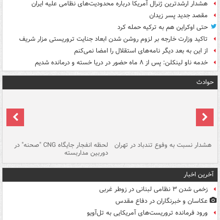
هشدار ارشدترین ژنرال آمریکا درباره محدودیت‌های نظامی علیه ایران
مقصد جدید پسر زیدان
حتی اوکراین هم به ترکیه حمله کرد
تاکید وزارت خارجه بر لزوم روشن شدن ابعاد جنایت تروریستی مزار شریف
از این به بعد دیگر نامه‌های استقلال را امضا نمی‌کنم
خدمه ناو لینکلن: پس از ۸ ماه حضور در دریا خسته و درمانده‌ شدیم
حوادث
ای
هشدار نسبت به وفوع تندباد در تهران
لحظه انفجار جایگاه CNG "صحنه" در
دس
دوربین مداربسته
ات
آخرین اخبار
زخمی شدن ۳ نظامی لبنانی در زوطر غربی
عکاسان و خبرنگاران در دفاع مقدس
ورود فرمانده تروریست‌های آمریکایی به تل‌آویو