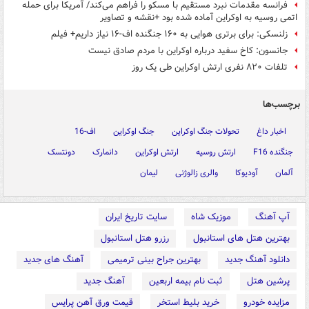
فرانسه مقدمات نبرد مستقیم با مسکو را فراهم می‌کند/ آمریکا برای حمله
اتمی روسیه به اوکراین آماده شده بود +نقشه و تصاویر
زلنسکی: برای برتری هوایی به ۱۶۰ جنگنده اف-۱۶ نیاز داریم+ فیلم
جانسون: کاخ سفید درباره اوکراین با مردم صادق نیست
تلفات ۸۲۰ نفری ارتش اوکراین طی یک روز
برچسب‌ها
اخبار داغ
تحولات جنگ اوکراین
جنگ اوکراین
اف-16
جنگنده F16
ارتش روسیه
ارتش اوکراین
دانمارک
دونتسک
آلمان
آودیوکا
والری زالوژنی
لیمان
آپ آهنگ
موزیک شاه
سایت تاریخ ایران
بهترین هتل های استانبول
رزرو هتل استانبول
دانلود آهنگ جدید
بهترین جراح بینی ترمیمی
آهنگ های جدید
پرشین هتل
ثبت نام بیمه اربعین
آهنگ جدید
مزایده خودرو
خرید بلیط استخر
قیمت ورق آهن پرایس