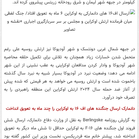
کیلومتر در جبهه شهر لیمان و شرق رودخانه زربتس پیشروی کرده اند.
در جبهه شمال غربی دونتسک و شهر آودیوکا نیز ارتش روسیه علی رغم
متحمل شدن خسارات زیاد همچنان به تلاش برای تکمیل حلقه محاصره
شهر آودیوکا و وادار کردن مدافعان اوکراینی به عقب نشینی از این شهر
ادامه می دهد؛ وضعیت نبرد در آودیوکا بسیار شبیه به نبرد سال گذشته
باخموت شده است و ارتش روسیه می خواهد به هر قیمتی که شده پیش
از آغاز ضد حمله سال ۲۰۲۴ ارتش اوکراین این منطقه راهبردی را به
تصرف خود درآورد.
دانمارک ارسال جنگنده های اف ۱۶ به اوکراین را چند ماه به تعویق انداخت
به گزارش روزنامه Berlingske به نقل از وزارت دفاع دانمارک، ارسال شش
فروند اول جنگنده های F-۱۶ به اوکراین حداقل تا شش ماه دیگر به تعویق
انداخته شد، پیشتر خانم مته فردریکسن، نخست وزیر این کشور گفته بود