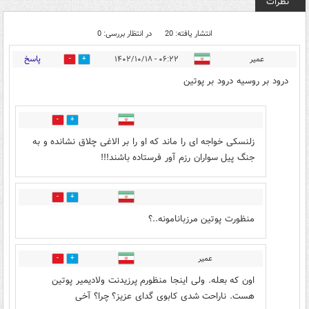
نظرات
انتشار یافته: 20
در انتظار بررسی: 0
پاسخ
عمیر
۰۶:۲۲ - ۱۴۰۲/۱۰/۱۸
14
23
درود بر روسیه درود بر پوتین
6
9
زلنسکی خواجه ای را ماند که او را بر الاغی چلاق نشانده و به
جنگ پیل سواران رزم آور فرستاده باشند!!!
3
10
منظورت پوتین مرزبانامونه..؟
عمیر
4
5
اون که بعله. ولی اینجا منظورم پرزیدنت ولادیمیر پوتین
هست. ناراحت شدی کابوی گدای عزیز؟ چرا؟ آخی