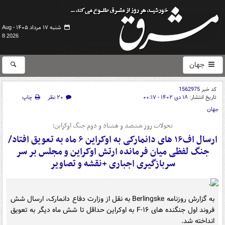
شنبه ۱۷ مرداد ۱۴۰۵ -
Aug
8 2026
جهان
کد خبر
1562975
تاریخ انتشار:
۱۸ دی ۱۴۰۲ - ۰۰:۱۷
۲۰ نظر
چاپ
جهان
تحولات روز ششصد و هشتاد و دوم جنگ اوکراین؛
ارسال اف۱۶ های دانمارکی به اوکراین ۶ ماه به تعویق افتاد/
جنگ لفظی میان فرمانده ارتش اوکراین و مجلس بر سر
سربازگیری اجباری +نقشه و تصاویر
به گزارش روزنامه Berlingske به نقل از وزارت دفاع دانمارک، ارسال شش
فروند اول جنگنده های F-۱۶ به اوکراین حداقل تا شش ماه دیگر به تعویق
انداخته شد.