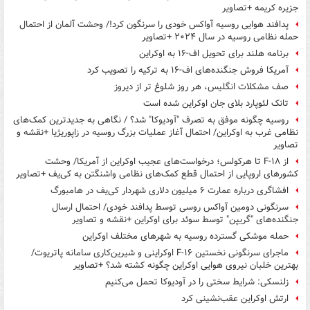
جزیره کریمه +تصاویر
پدافند هوایی روسیه آواکس خودی را سرنگون کرد!/ وحشت آلمان از احتمال
حمله نظامی روسیه در سال ۲۰۲۴ +تصاویر
برنامه هلند برای تحویل اف-۱۶ به اوکراین
آمریکا فروش جنگنده‌های اف-۱۶ به ترکیه را تصویب کرد
صف مشکلات انگلیس، هر روز شلوغ تر از دیروز
تانک لئوپارد بلای جان اوکراین شده است
روسیه چگونه موفق به تصرف "آودیوکا" شد؟ / نگاهی به جدیدترین کمک‌های
نظامی غرب به اوکراین/ احتمال آغاز عملیات بزرگ روسیه در زاپوریژیا +نقشه و
تصاویر
از F-۱۸ تا هرکولس؛ درخواست‌های عجیب اوکراین از آمریکا/ وحشت
کشورهای اروپایی از احتمال قطع کمک‌های نظامی واشنگتن به کی‌یف +تصاویر
افشاگری درباره عمارت ۶ میلیون دلاری شهردار کی‌یف در هامبورگ
سرنگونی دومین آواکس روسی توسط پدافند خودی/ احتمال ارسال
جنگنده‌های "گریپن" توسط سوئد برای اوکراین +نقشه و تصاویر
حمله موشکی گسترده روسیه به شهرهای مختلف اوکراین
ماجرای سرنگونی نخستین F-۱۶ اوکراینی و شیرین‌کاری سامانه پاتریوت/
بهترین خلبان نیروی هوایی اوکراین چگونه کشته شد؟ +تصاویر
زلنسکی: شرایط سختی را در آودیوکا تحمل می‌کنیم
ارتش اوکراین عقب‌نشینی کرد