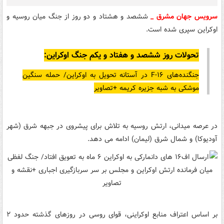
سرویس جهان مشرق _
ششصد و هشتاد و دو روز از جنگ میان روسیه و
اوکراین سپری شده است.
تحولات روز ششصد و هفتاد و یکم جنگ اوکراین:
جنگنده‌های F-۱۶ در آستانه تحویل به اوکراین/ حمله سنگین
موشکی به شبه جزیره کریمه +تصاویر
در عرصه میدانی، ارتش روسیه به تلاش برای پیشروی در جبهه شرق (شهر
آودیوکا) و شمال شرق (لیمان) ادامه می دهد.
بر اساس اعتراف منابع اوکراینی، قوای روسی در روزهای گذشته حدود ۲