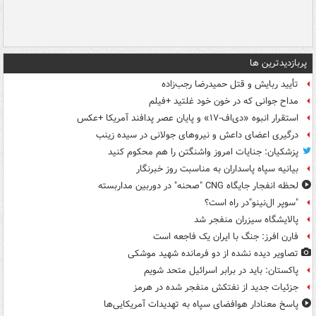
پربازدیدترین ها
تأیید ربایش و قتل حمیدرضا رجب‌زاده
مداح جوانی که در خون خود غلتید +فیلم
استقرار انبوه «دی‌اف‑۱۷» و پایان عصر پدافند آمریکا +عکس
درگیری اعضای داعش و نیروهای جولانی در سیده زینب
پزشکیان: جنایات امروز واشنگتن را هم محکوم کنید
بیانیه سپاه پاسداران به مناسبت روز خبرنگار
لحظه انفجار جایگاه CNG "صحنه" در دوربین مداربسته
"سوپر ال‌نینو"در راه است؟
پالایشگاه سیزران منفجر شد
فارن افرز: جنگ با ایران یک فاجعه است
تصاویر دیده‌ نشده از دو فرمانده شهید موشکی
پاکستان: باید در برابر اسرائیل متحد شویم
جزئیات جدید از نفتکش منفجر شده در هرمز
پاسخ معنادار هوافضای سپاه به تهدیدات آمریکایی‌ها