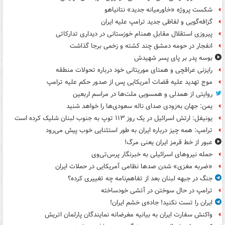
شکست پروژه «خاورمیانه جدید» نتانیاهو
گزافه‌گویی و لفاظی جدید ترامپ علیه ایران
پیروزی استقلال مقابل همنام خوزستانی در دیداری تدارکاتی
انفجار در حومه دمشق چند کشته و زخمی برجا گذاشت
بوسه‌ پدر بر پای پسر شهیدش
رایزنی عراقچی و همتای موریتانی خود درباره تحولات منطقه
موج تهدید علیه قضات آمریکایی پس از صدور حکم علیه ترامپ
روایتی از همدلی و همسویی ملت‌ها در مراسم اربعین
یمن: جهان به‌زودی صدای ناله سعودی‌ها را خواهد شنید
یونیفل: ارتش اسرائیل در یک روز ۱۱۳ توپ به جنوب لبنان شلیک کرده است
ترامپ: همه چیز درباره ایران به طور استثنایی خوب پیش می‌رود
عبور از خط قرمز ایران یعنی مرگ!
حمله نیروهای اسرائیلی به خبرنگار پرس‌تی‌وی
«ضربه مغزی» شدن صدها نظامی آمریکایی در حملات ایران
جنگ در جبهه لبنان بعد از تفاهم‌نامه چه تغییری کرده؟
ترامپ در حال سوختن در آتشی خودساخته
ایران را تست نکنید! جاده‌ی خشم ایران!
واکنش سفارت ایران به بیانیه مغرضانه نمایندگان پارلمان اتریش