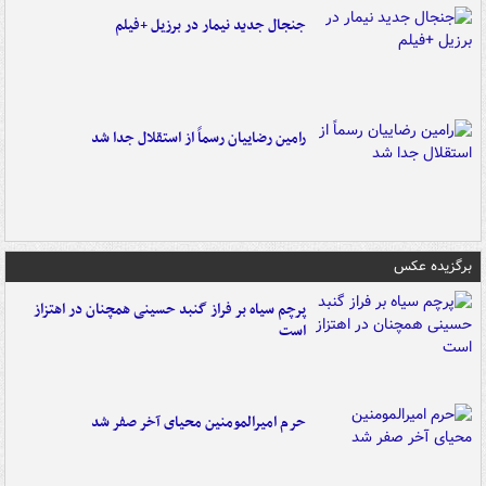
جنجال جدید نیمار در برزیل +فیلم
رامین رضاییان رسماً از استقلال جدا شد
برگزیده عکس
پرچم سیاه بر فراز گنبد حسینی همچنان در اهتزاز
است
حرم امیرالمومنین محیای آخر صفر شد