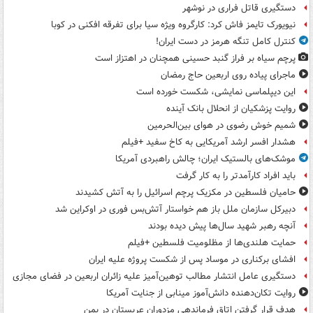
دستگیری قاتل فراری در نوشهر
نیویورک تایمز فاش کرد: کارگروه ویژه سیا برای تفرقه افکنی در کوبا
کنترل کامل تنگه هرمز در دست ایران!
پرچم سیاه بر فراز گنبد حسینی همچنان در اهتزاز است
ماجرای پیاده روی اربعین حاج رمضان
این دیپلماسی نمایشی، شکست خورده است
روایت پزشکیان از انحلال بانک آینده
شمیم خوش رضوی در هوای بین‌الحرمین
هشدار افسر ارشد آمریکایی به کاخ سفید +فیلم
موشک‌های بالستیک ایران؛ چالش راهبردی آمریکا
باید افراد کارآمدتر را به کار گرفت
حامیان فلسطین در مکزیک پرچم اسرائیل را به آتش کشیدند
دبیرکل سازمان ملل باز هم خواستار آتش‌بس فوری در اوکراین شد
آنچه رهبر شهید سال‌ها پیش دیده بودند
حمایت هلندی‌ها از مظلومیت فلسطین +فیلم
افشای برکناری در موساد پس از شکست پروژه علیه ایران
دستگیری عامل انتشار مطالب توهین‌آمیز علیه زائران اربعین در فضای مجازی
روایت تکان‌دهنده دانش‌آموز مینابی از جنایت آمریکا
هدف قرار گرفتن اتاق‌ فرماندهی مزدوران عربستان در یمن