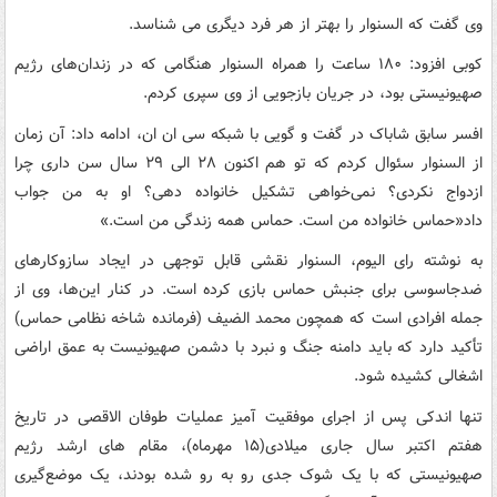
وی گفت که السنوار را بهتر از هر فرد دیگری می شناسد.
کوبی افزود: ۱۸۰ ساعت را همراه السنوار هنگامی که در زندان‌های رژیم
صهیونیستی بود، در جریان بازجویی از وی سپری کردم.
افسر سابق شاباک در گفت و گویی با شبکه سی ان ان، ادامه داد: آن زمان
از السنوار سئوال کردم که تو هم اکنون ۲۸ الی ۲۹ سال سن داری چرا
ازدواج نکردی؟ نمی‌خواهی تشکیل خانواده دهی؟ او به من جواب
داد«حماس خانواده من است. حماس همه زندگی من است.»
به نوشته رای الیوم، السنوار نقشی قابل توجهی در ایجاد سازوکارهای
ضدجاسوسی برای جنبش حماس بازی کرده است. در کنار این‌ها، وی از
جمله افرادی است که همچون محمد الضیف (فرمانده شاخه نظامی حماس)
تأکید دارد که باید دامنه جنگ و نبرد با دشمن صهیونیست به عمق اراضی
اشغالی کشیده شود.
تنها اندکی پس از اجرای موفقیت آمیز عملیات طوفان الاقصی در تاریخ
هفتم اکتبر سال جاری میلادی(۱۵ مهرماه)، مقام های ارشد رژیم
صهیونیستی که با یک شوک جدی رو به رو شده بودند، یک موضع‌گیری