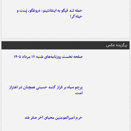
حمله تند فیگو به اینفانتینو: دروغگو، پَست‌ و
حیله‌گر!
برگزیده عکس
صفحه نخست روزنامه‌های شنبه ۱۷ مرداد ۱۴۰۵
پرچم سیاه بر فراز گنبد حسینی همچنان در اهتزاز
است
حرم امیرالمومنین محیای آخر صفر شد