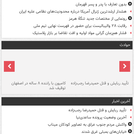
بدون تعارف با پدر و پسر قهرمان
هشدار ارشدترین ژنرال آمریکا درباره محدودیت‌های نظامی علیه ایران
رونمایی از مختصات جدید تنگۀ هرمز
رقابت ۲۸ والیبالیست برای حضور در فهرست نهایی تیم ملی
فشار هم‌زمان گرانی مواد اولیه و افت تقاضا بر بازار پلاستیک
حوادث
تأیید ربایش و قتل حمیدرضا رجب‌زاده
کامیون با راننده ۸ ساله در اصفهان
"س
توقیف شد
آخرین اخبار
تأیید ربایش و قتل حمیدرضا رجب‌زاده
آخرین وضعیت پرونده ساعدی‌نیا
واکنش مردم جنوب عراق به تصاویر کودکان میناب
خیابان‌های بمبئی غرق شدند