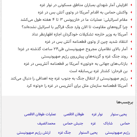
افزایش آمار شهدای بمباران مناطق مسکونی در نوار غزه
واکنش حماس به اقدام آمریکا در وتوی آتش بس در غزه
مقام اسرائیلی: عملیات ما در خان‌یونس ۳ تا ۴ هفته طول می‌کشد
چرا گروه‌های مقاومت تا الان وارد جنگ فراگیر با اسرائیل نشده‌اند؟
آمریکا به وزیر خارجه تشکیلات خودگردان اجازه اظهارنظر نداد
انتقاد شدید چین از وتوی قطعنامه آتش بس در غزه
آمار بالای نظامیان مجروح صهیونیستی طی۲۴ ساعت گذشته در غزه!
روند جنگ غزه و گزینه‌های پیش‌روی رژیم صهیونیستی
بازتاب‌های جهانی به «وتوی» آمریکا بر قطعنامه آتش‌بس در غزه
بن فرحان: کشتار غزه بی‌سابقه است
رژیم صهیونیستی از انتقال جنگ به جنوب غزه چه اهدافی را دنبال می‌کند
آمریکا قطعنامه سازمان ملل برای آتش‌بس در غزه را «وتو» کرد
برچسب‌ها
یحیی سنوار
نوار غزه
طوفان الاقصی
عملیات طوفان الاقصی
حماس
شاباک
غزه
جنبش حماس
محمدالضیف
رژیم صهیونیستی
یحیی السنوار
جنگ غزه
ارتش رژیم صهیونیستی