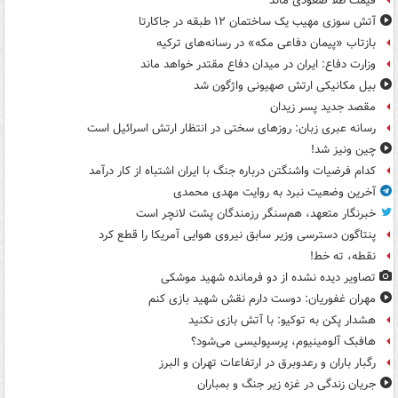
قیمت طلا صعودی ماند
آتش سوزی مهیب یک ساختمان ۱۲ طبقه در جاکارتا
بازتاب «پیمان دفاعی مکه» در رسانه‌های ترکیه
وزارت دفاع: ایران در میدان دفاع مقتدر خواهد ماند
بیل مکانیکی ارتش صهیونی واژگون شد
مقصد جدید پسر زیدان
رسانه عبری زبان: روزهای سختی در انتظار ارتش اسرائیل است
چین ونیز شد!
کدام فرضیات واشنگتن درباره جنگ با ایران اشتباه از کار درآمد
آخرین وضعیت نبرد به روایت مهدی محمدی
خبرنگار متعهد، هم‌سنگر رزمندگان پشت لانچر است
پنتاگون دسترسی وزیر سابق نیروی هوایی آمریکا را قطع کرد
نقطه، ته خط!
تصاویر دیده‌ نشده از دو فرمانده شهید موشکی
مهران غفوریان: دوست دارم نقش شهید بازی کنم
هشدار پکن به توکیو: با آتش بازی نکنید
هافبک آلومینیوم، پرسپولیسی می‌شود؟
رگبار باران و رعدوبرق در ارتفاعات تهران و البرز
جریان زندگی در غزه زیر جنگ و بمباران