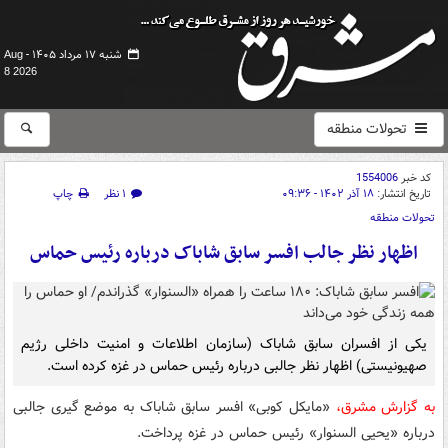
شنبه ۱۷ مرداد ۱۴۰۵ -
Aug
8 2026
تحولات منطقه
کد خبر
1554006
تاریخ انتشار:
۱۸ آذر ۱۴۰۲ - ۰۹:۳۶
۱ نظر
چاپ
تحولات منطقه
اظهار نظر جالب افسر سابق شاباک درباره رئیس حماس
یکی از افسران سابق شاباک (سازمان اطلاعات و امنیت داخلی رژیم
صهیونیستی) اظهار نظر جالبی درباره رئیس حماس در غزه کرده است.
به گزارش مشرق،
«مایکل کوبی» افسر سابق شاباک به موضع گیری جالبی
درباره «یحیی السنوار» رئیس حماس در غزه پرداخت.