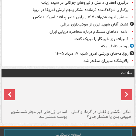
درگیری اعضای داعش و نیروهای جولانی در سیده زینب
برکناری شوکه‌کننده فرمانده لشکر پنجم ارتش آمریکا در اروپا
استقرار انبوه «دی‌اف‑۱۷» و پایان عصر پدافند آمریکا +عکس
تشکر آقای شهید ایران از موکب‌داران عراقی
ادامه ادعاهای سنتکام درباره محاصره دریایی ایران
قالیباف روز خبرنگار را تبریک گفت
رویای ائتلاف مکه
روزنامه‌های ورزشی امروز ‌شنبه ۱۷ مرداد ۱۴۰۵
پالایشگاه سیزران منفجر شد
سلامت
تنگی انگشتر و کفش در گرما؛ واکنش
اسامی ژل‌های غیر مجاز شستشوی
مر
طبیعی بدن یا هشدار جدی؟
پوست منتشر شد
نسخه دسکتاپ