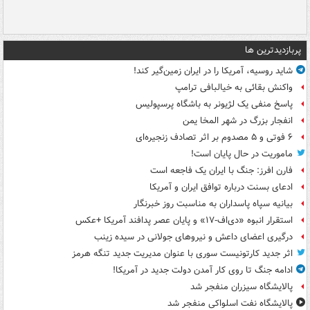
پربازدیدترین ها
شاید روسیه، آمریکا را در ایران زمین‌گیر کند!
واکنش بقائی به خیالبافی ترامپ
پاسخ منفی یک لژیونر به باشگاه پرسپولیس
انفجار بزرگ در شهر المخا یمن
۶ فوتی و ۵ مصدوم بر اثر تصادف زنجیره‌ای
ماموریت در حال پایان است!
فارن افرز: جنگ با ایران یک فاجعه است
ادعای بسنت درباره توافق ایران و آمریکا
بیانیه سپاه پاسداران به مناسبت روز خبرنگار
استقرار انبوه «دی‌اف‑۱۷» و پایان عصر پدافند آمریکا +عکس
درگیری اعضای داعش و نیروهای جولانی در سیده زینب
اثر جدید کارتونیست سوری با عنوان مدیریت جدید تنگه هرمز
ادامه جنگ تا روی کار آمدن دولت جدید در آمریکا!
پالایشگاه سیزران منفجر شد
پالایشگاه نفت اسلواکی منفجر شد