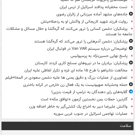
تست مخفیانه پدافند اسرائیل از ترس ایران
جاده‌های مشهد آماده میزبانی از زائران رضوی
روایت فرزند شهید لاریجانی از واکنش او به ردصلاحیتش
پزشکیان: دشمن کسانی را ترور می‌کنند که گره‌گشا و حلال مسائل و مشکلات
جامعه ما هستند
پزشکیان: دشمن آدم‌هایی را ترور می‌کند که گره‌گشا هستند
توضیحاتی درباره سیستم Van VAR در فوتبال ایران
پاسخ نهایی حسین‌نژاد به پرسپولیس
پزشکیان: برادران ما در نیروهای مسلح کاری کردند کارستان
مخالفت نتانیاهو با طرح ۱۵ ماده ای غزه و تکرار لفاظی علیه ایران
تصاویری از عملیات بزرگ و دقیق یمنی ها علیه دشمن سعودی در المخا+فیلم
حمله وحشیانه صهیونیست به یک فعال زن خارجی در کرانه باختری
گلایه‌های رای دهندگان به ترامپ از قیمت بنزین!
گاردین: حملات یمن نخستین آزمون «توافق مکه» است
واکنش علیرضا دبیر به اخراج یک کشتی‌گیر به خاطر اضافه وزن
عملیات تهاجمی اسرائیل در جنوب غربی سوریه
سلامت