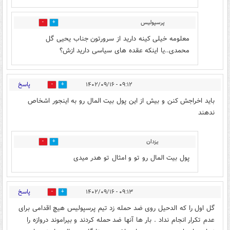
پرسپولیس
1
4
معلومه خیلی کینه دارید از سرورتون جناب یحیی گل
محمدی..یا اینکه عقده های سیاسی دارید ازش؟
پاسخ
۰۹:۱۲ - ۱۴۰۲/۰۹/۱۶
4
16
باید اخراجش کنن و بیش از این پول بیت المال رو به اینجور اشخاص
ندهند
یزدان
8
6
پول بیت المال رو تو و امثال تو هدر میدی
پاسخ
۰۹:۱۳ - ۱۴۰۲/۰۹/۱۶
1
12
گل اول را که الدحیل روی ضد حمله زد تیم پرسپولیس هیچ اقدامی برای
عدم تکرار انجام نداد . بار ها آنها ضد حمله کردند و بیراموند دروازه را