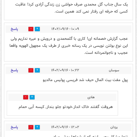
یک سال جناب گل محمدی صرف حواشی زن زندگی آزادی کرد! عاقبت
کسی که حرفه ای رفتار نمی کند همین است.
پاسخ
۱۰:۰۹ - ۱۴۰۲/۰۹/۱۶
13
3
عجب گزارش خصمانه ای! کاری با گلمحمدی و درویش و عیره نداریم ولی
این نوع بولتن نویسی در یک رسانه خبری از طرف یک مجهول الهویه واقعا
عجیب و ناجوانمردانه است.
پاسخ
سوسان
۱۰:۲۲ - ۱۴۰۲/۰۹/۱۶
0
14
پول مفت بیت المال حیف شد فریسی پولیس مالدیو
هادی
2
1
هروقت گفتند خاک انداز.خودتو جلو بنداز, کیسه آبی حمام
پاسخ
یزدان
۱۲:۰۲ - ۱۴۰۲/۰۹/۱۶
6
2
تنها مشکل یحیی اینه که از شماها بدش میاد