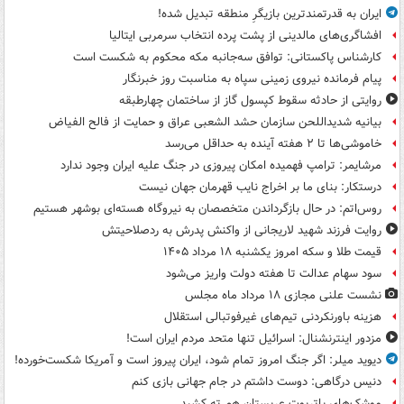
ایران به قدرتمندترین بازیگرِ منطقه تبدیل شده!
افشاگری‌های مالدینی از پشت پرده انتخاب سرمربی ایتالیا
کارشناس پاکستانی: توافق سه‌جانبه مکه محکوم به شکست است
پیام فرمانده نیروی زمینی سپاه به مناسبت روز خبرنگار
روایتی از حادثه سقوط کپسول گاز از ساختمان چهارطبقه
بیانیه شدیداللحن سازمان حشد الشعبی عراق و حمایت از فالح الفیاض
خاموشی‌ها تا ۲ هفته آینده به حداقل می‌رسد
مرشایمر: ترامپ فهمیده امکان پیروزی در جنگ علیه ایران وجود ندارد
درستکار: بنای ما بر اخراج نایب قهرمان جهان نیست
روس‌اتم: در حال بازگرداندن متخصصان به نیروگاه هسته‌ای بوشهر هستیم
روایت فرزند شهید لاریجانی از واکنش پدرش به ردصلاحیتش
قیمت طلا و سکه امروز یکشنبه ۱۸ مرداد ۱۴۰۵
سود سهام عدالت تا هفته دولت واریز می‌شود
نشست علنی مجازی ۱۸ مرداد ماه مجلس
هزینه باورنکردنی تیم‌های غیرفوتبالی استقلال
مزدور اینترنشنال: اسرائیل تنها متحد مردم ایران است!
دیوید میلر: اگر جنگ امروز تمام شود، ایران پیروز است و آمریکا شکست‌خورده!
دنیس درگاهی: دوست داشتم در جام جهانی بازی کنم
موشک‌های پاتریوت عربستان هم ته‌ کشید