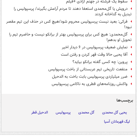
سقوط یک فرشته در جهنم آزادی +فیلم
درویش یا گل‌محمدی استعفا دهند تا مردم آرامش بگیرند/ پرسپولیس را
تبدیل به گداخانه کردند
فرکی: بعید نیست پرسپولیس محروم شود/هیچ کس در حذف این تیم مقصر
نبود!
گل‌محمدی: هیچ کس برای پرسپولیس بهتر از برانکو نیست و حاضرم تیم را
تحویل او بدهم!
نمایش ضعیف پرسپولیس در ۶ دیدار اخیر
آقا یحیی حالا وقت قهر کردن و رفتن است
پروین: چه کسی گفته برانکو بیاید؟
منفعت تاریخی تیم عربستانی از باخت پرسپولیس
ضرر میلیاردی پرسپولیس بابت باخت به الدحیل
واکنش روزنامه‌های قطری به ناکامی پرسپولیس
برچسب‌ها
یحیی گل محمدی
گل محمدی
پرسپولیس
الدحیل قطر
لیگ قهرمانان آسیا