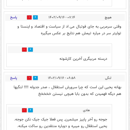
پاسخ
هویچ
۰۷:۱۴ - ۱۴۰۲/۰۹/۱۶
2
17
وقتی سرمربی به جای فوتبال می اد از سیاست و اقتصاد و اینستا و
توئیتر سر در میاره تیمش هم نتایج بر عکس میگیره
1
3
درسته مربیگری آخرین کارشونه
پاسخ
لنگی
۰۸:۵۸ - ۱۴۰۲/۰۹/۱۶
5
10
بهانه یحیی این است که چرا سرورش استقلال ، صدر جدوله !!!! لنگیها
هم دیگه فهمیدن که بدون بابا هیچی نیستن خخخخخ
هادی
4
4
جوجه رو آخر پاییز میشمرن, پس فعلا جیک جیک نکن جوجه.
یحیی استقلال رو میبره و دوباره منتقدین رو ساکت میکنه.