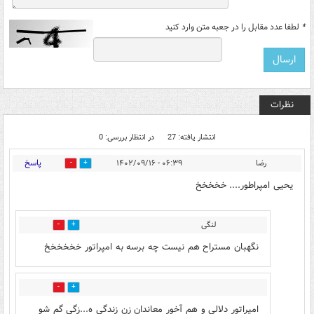
*
لطفا عدد مقابل را در جعبه متن وارد کنید
نظرات
انتشار یافته: 27
در انتظار بررسی: 0
پاسخ
رضا
۰۶:۳۹ - ۱۴۰۲/۰۹/۱۶
4
18
یحیی امپراطور.... خخخخخ
لنگی
3
5
نگهبان مستراح هم نیست چه برسه به امپراتور خخخخخخ
4
0
امپراتور دلالی و هم آخور معاندان زن زندگی ه...زگی گم شو