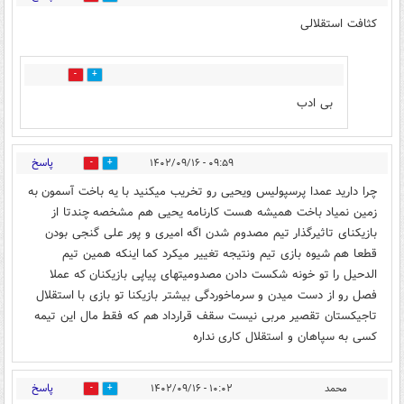
کثافت استقلالی
1
1
بی ادب
پاسخ
۰۹:۵۹ - ۱۴۰۲/۰۹/۱۶
12
4
چرا دارید عمدا پرسپولیس ویحیی رو تخریب میکنید با یه باخت آسمون به
زمین نمیاد باخت همیشه هست کارنامه یحیی هم مشخصه چندتا از
بازیکنای تاثیرگذار تیم مصدوم شدن اگه امیری و پور علی گنجی بودن
قطعا هم شیوه بازی تیم ونتیجه تغییر میکرد کما اینکه همین تیم
الدحیل را تو خونه شکست دادن مصدومیتهای پیاپی بازیکنان که عملا
فصل رو از دست میدن و سرماخوردگی بیشتر بازیکنا تو بازی با استقلال
تاجیکستان تقصیر مربی نیست سقف قرارداد هم که فقط مال این تیمه
کسی به سپاهان و استقلال کاری نداره
پاسخ
محمد
۱۰:۰۲ - ۱۴۰۲/۰۹/۱۶
1
18