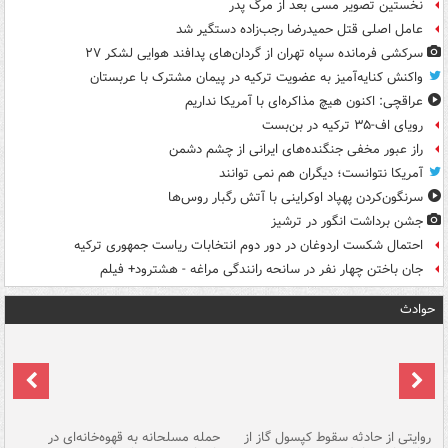
نخستین تصویر مسی بعد از مرگ پدر
عامل اصلی قتل حمیدرضا رجب‌زاده دستگیر شد
سرکشی فرمانده سپاه تهران از گردان‌های پدافند هوایی لشکر ۲۷
واکنش کنایه‌آمیز به عضویت ترکیه در پیمان مشترک با عربستان
عراقچی: اکنون هیچ مذاکره‌ای با آمریکا نداریم
رویای اف-۳۵ ترکیه در بن‌بست
راز عبور مخفی جنگنده‌های ایرانی از چشم دشمن
آمریکا نتوانست؛ دیگران هم نمی توانند
سرنگون‌کردن پهپاد اوکراینی با آتش رگبار روس‌ها
جشن برداشت انگور در ترشیز
احتمال شکست اردوغان در دور دوم انتخابات ریاست جمهوری ترکیه
جان باختن چهار نفر در سانحه رانندگی مراغه - هشترود+ فیلم
حوادث
روایتی از حادثه سقوط کپسول گاز از
حمله مسلحانه به قهوه‌خانه‌ای در
عا