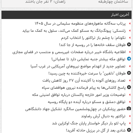
ساختمان چهارطبقه
زاهدان؛ ۲ نفر جان باختند
دس
آخرین اخبار
پرتاب سه‌گانه ماهواره‌های منظومه سلیمانی در سال ۱۴۰۵
زلنسکی: پیونگ‌یانگ به مسکو کمک می‌کند، سئول به کمک ما بیاید
نکونام: با چشم باز تراکتور را انتخاب کردم
طوفان سقف خانه‌ها را در روسیه از جا ‌کند!
اطلاعیه باشگاه خیبر درباره صفحات غیررسمی و منتسب در فضای مجازی
توافق مکه بیشتر جنبه نمایشی دارد تا عملیاتی!
تصاویر جدید از انهدام مواضع نیروهای آمریکایی در غرب آسیا
طوفان "دلفین" با سرعت خیره‌کننده به چین رسید!
تعداد روزهای آلوده با آلاینده اُزن ۲۷ روز کاهش یافت
پاسخ کاشانی‌ها به پیام فرمانده نیروی هوافضای سپاه
توضیحات وزیر امور خارجه پاکستان درباره توافق امنیتی مکه
توافق دمشق و مسکو درباره آینده دو پایگاه روسیه
حضور پزشکیان در چهل‌وششمین سالگرد تشکیل جهاد دانشگاهی
تراکتور به دنبال آرش رضاوند
پاپ لئو بار دیگر خواستار پایان جنگ اوکراین شد
شادی بعد از گل در برزیل حادثه آفرید!