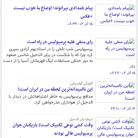
پیام بامدادی بیرانوند؛ اوضاع ما خوب نیست
+عکس
۱۵ آذر ۰۲ - ۰۸:۳۹
رای منفی علیه پرسپولیس در راه است
پرسپولیس شب تلخی را در استادیوم آزادی سپری
کرد چرا که با شکست در برابر الدحیل شانس صعود
به دور حذفی مسابقات لیگ قهرمانان آسیا را از دست
داد.
۱۵ آذر ۰۲ - ۰۸:۲۷
گئورگی گولسیانی:
این ناامیدانه‌ترین لحظه من در ایران است!
مدافع پرسپولیس به خاطر اشتباهاتش در دیدار با
الدحیل از هواداران عذرخواهی کرد.
۱۴ آذر ۰۲ - ۲۳:۱۰
دروازه بان الدحیل:
وقت کشی نوعی تکنیک است/ بازیکنان جوان
پرسپولیس عالی بودند