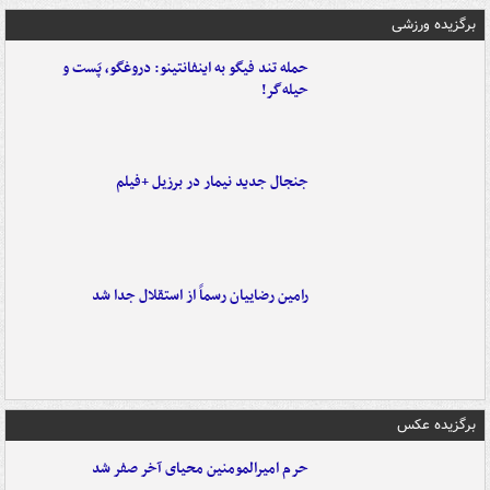
برگزیده ورزشی
حمله تند فیگو به اینفانتینو: دروغگو، پَست‌ و
حیله‌گر!
جنجال جدید نیمار در برزیل +فیلم
رامین رضاییان رسماً از استقلال جدا شد
برگزیده عکس
حرم امیرالمومنین محیای آخر صفر شد