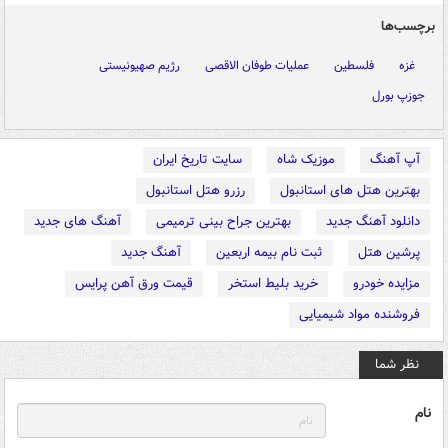
برچسب‌ها
غزه
فلسطین
عملیات طوفان الاقصی
رژیم صهیونیستی
جوزپ بورل
آپ آهنگ
موزیک شاه
سایت تاریخ ایران
بهترین هتل های استانبول
رزرو هتل استانبول
دانلود آهنگ جدید
بهترین جراح بینی ترمیمی
آهنگ های جدید
پرشین هتل
ثبت نام بیمه اربعین
آهنگ جدید
مزایده خودرو
خرید بلیط استخر
قیمت ورق آهن پرایس
فروشنده مواد شیمیایی
نظر شما
نام