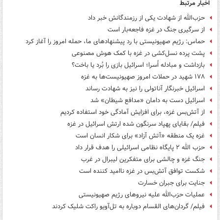
اخبار مرتبط
حزب‌الله از شهادت یکی از رزمندگانش خبر داد
از سرگیری جنگ در غزه فاجعه‌بار است
حماس: رژیم صهیونیستی با رد پیشنهادهای ما، حمله امروز را آغاز کرد
پشت پرده نسل‌کشی در غزه با کمک هوش مصنوعی
بازداشت و مبادله اُسرا؛ اسرائیل بازی را بُرد یا باخت؟
۱۷۸ شهید در حملات امروز صهیونیست‌ها به غزه
اسرائیل خبرنگار آناتولی را نیز به شهادت رساند
اسرائیل دست به دامان «مدافع شیطان» شد
از آتش‌بس غزه، برای افزایش آمادگی خود استفاده کردیم
فیلم/ بقایای پهپاد سرنگون شده ارتش اسرائیل در غزه
غزه یک منطقه‌ «آتش آزاد» برای شکار انسان است
حزب الله ۲ پایگاه نظامی اسرائیلی را هدف قرار داد
جنگ غزه و چالشی برای متفکرین لیبرال در غرب
شکست توافق آتش‌بس در غزه ناامید کننده است
جنایت برای جبران خسارت
عملیات حزب‌الله علیه نیروهای رژیم صهیونیستی
فیلم/ گردان‌های القسام دوباره به‌ تل‌آویو راکت شلیک کردند