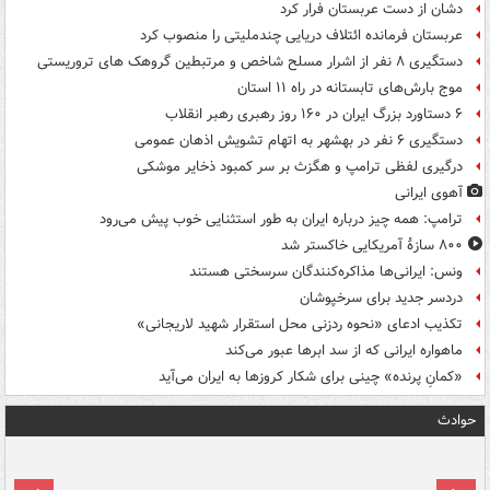
دشان از دست عربستان فرار کرد
عربستان فرمانده ائتلاف دریایی چندملیتی را منصوب کرد
دستگیری ۸ نفر از اشرار مسلح شاخص و مرتبطین گروهک های تروریستی
موج بارش‌های تابستانه در راه ۱۱ استان
۶ دستاورد بزرگ ایران در ۱۶۰ روز رهبری رهبر انقلاب
دستگیری ۶ نفر در بهشهر به اتهام تشویش اذهان عمومی
درگیری لفظی ترامپ و هگزث بر سر کمبود ذخایر موشکی
آهوی ایرانی
ترامپ: همه چیز درباره ایران به طور استثنایی خوب پیش می‌رود
۸۰۰ سازۀ آمریکایی خاکستر شد
ونس: ایرانی‌ها مذاکره‌کنندگان سرسختی هستند
دردسر جدید برای سرخپوشان
تکذیب ادعای «نحوه ردزنی محل استقرار شهید لاریجانی»
ماهواره ایرانی که از سد ابرها عبور می‌کند
«کمانِ پرنده» چینی برای شکار کروزها به ایران می‌آید
حوادث