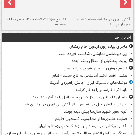
تصادف مرگبار در محور اهواز–شوش ۲
آتش‌سوزی در منطقه حفاظت‌شده
تشریح جزئیات تصادف ۱۲ خودرو با ۱۹
پا
دیزمار مهار شد
مصدوم
آخرین اخبار
ماجرای پیاده روی اربعین حاج رمضان
این دیپلماسی نمایشی، شکست خورده است
روایت پزشکیان از انحلال بانک آینده
شمیم خوش رضوی در هوای بین‌الحرمین
هشدار افسر ارشد آمریکایی به کاخ سفید +فیلم
موشک‌های بالستیک ایران؛ چالش راهبردی آمریکا
باید افراد کارآمدتر را به کار گرفت
حامیان فلسطین در مکزیک پرچم اسرائیل را به آتش کشیدند
دبیرکل سازمان ملل باز هم خواستار آتش‌بس فوری در اوکراین شد
آنچه رهبر شهید سال‌ها پیش دیده بودند
حمایت هلندی‌ها از مظلومیت فلسطین +فیلم
افشای برکناری در موساد پس از شکست پروژه علیه ایران
دستگیری عامل انتشار مطالب توهین‌آمیز علیه زائران اربعین در فضای مجازی