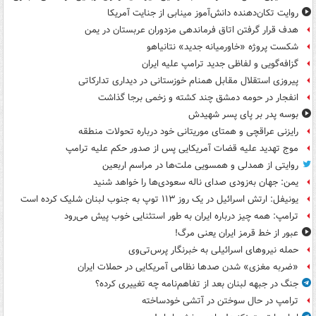
روایت تکان‌دهنده دانش‌آموز مینابی از جنایت آمریکا
هدف قرار گرفتن اتاق‌ فرماندهی مزدوران عربستان در یمن
شکست پروژه «خاورمیانه جدید» نتانیاهو
گزافه‌گویی و لفاظی جدید ترامپ علیه ایران
پیروزی استقلال مقابل همنام خوزستانی در دیداری تدارکاتی
انفجار در حومه دمشق چند کشته و زخمی برجا گذاشت
بوسه‌ پدر بر پای پسر شهیدش
رایزنی عراقچی و همتای موریتانی خود درباره تحولات منطقه
موج تهدید علیه قضات آمریکایی پس از صدور حکم علیه ترامپ
روایتی از همدلی و همسویی ملت‌ها در مراسم اربعین
یمن: جهان به‌زودی صدای ناله سعودی‌ها را خواهد شنید
یونیفل: ارتش اسرائیل در یک روز ۱۱۳ توپ به جنوب لبنان شلیک کرده است
ترامپ: همه چیز درباره ایران به طور استثنایی خوب پیش می‌رود
عبور از خط قرمز ایران یعنی مرگ!
حمله نیروهای اسرائیلی به خبرنگار پرس‌تی‌وی
«ضربه مغزی» شدن صدها نظامی آمریکایی در حملات ایران
جنگ در جبهه لبنان بعد از تفاهم‌نامه چه تغییری کرده؟
ترامپ در حال سوختن در آتشی خودساخته