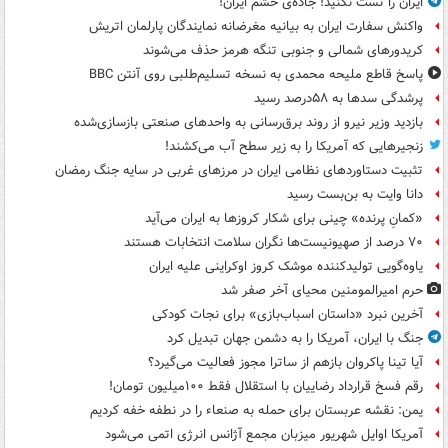
ایران را تست نکنید! جاده‌ی خشم ایران!
واکنش سفارت ایران به بیانیه مغرضانه نمایندگان پارلمان اتریش
کریدورهای شمالی و جنوبی تنگه هرمز حذف می‌شوند
پاسخ قاطع ملیحه محمدی به نسخه تسلیم‌طلبی روی آنتن BBC
پرشدگی سدها به ۵۸درصد رسید
بازدید وزیر نیرو از روند برق‌رسانی به واحدهای صنعتی بازسازی‌شده
زنجیرهایی که آمریکا را به زیر سطح آب می‌کشند!
تثبیت دستاوردهای نظامی ایران در مرزهای غربی در سایه جنگ رمضان
دانا وایت به بن‌بست رسید
«کمانِ پرنده» چینی برای شکار کروزها به ایران می‌آید
۷۰ درصد از صهیونیست‌ها نگران سلامت انتخابات هستند
یاوه‌گویی تولیدکننده موشک کروز اوکراینی علیه ایران
حرم امیرالمومنین محیای آخر صفر شد
آخرین نبرد «داستان اسباب‌بازی» برای نجات کودکی
جنگ با ایران، آمریکا را به دشمن جهان تبدیل کرد
آیا تینا پاکروان بازهم از ساترا مجوز فعالیت می‌گیرد؟
رقم فسخ قرارداد رضاییان با استقلال فقط ۱۰۰میلیون تومان!
یمن: نقشه عربستان برای حمله به صنعاء را در نطفه خفه کردیم
آمریکا اوایل شهریور میزبان مجمع آژانس انرژی اتمی می‌شود