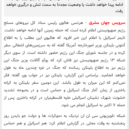
ادامه پیدا خواهد داشت یا وضعیت مجددا به سمت تنش و درگیری خواهد
رفت.
سرویس جهان مشرق
- هرتسی هالوی رئیس ستاد کل نیروهای مسلح
رژیم صهیونیستی اعلام کرده است که حمله زمینی آنها ادامه خواهد داشت.
تایمز اسرائیل با اعلام این خبر افزود که هالیوی این مطلب را به اطلاع
آنتونی بلینکن وزیر امورخارجه آمریکا گفته که به سرزمین‌های اشغالی سفر
کرده و در جلسه شورای جنگ این رژیم حضور داشته است. از سوی دیگر
شبکه ۱۳ رژیم صهیونیستی نیز فاش کرد که یوآو گالانت وزیر جنگ این
رژیم نیز به اطلاع بلینکن رسانده که جنگ در غزه چندین ماه به طول
خواهد انجامید. براساس این گزارش، بلینکن نیز در جواب وی گفته: فکر
نمی‌کنم که این میزان به طول بکشد. این دومین سفر بلینکن به کرانه
باختری از زمان آغاز جنگ اسرائیل و حماس است و در بحبوحه تشدید
خشونت شهرک نشینان اسرائیلی علیه فلسطینیان در کرانه باختری پس از
حمله ۷ اکتبر به اسرائیل انجام می شود.
شبکه تلویزیونی سی ان ان نزدیک به دموکرات ها و دولت جو بایدن روز
پنجشنبه به وقت محلی در گزارشی اعلام کرد: هم اسرائیل و هم حماس