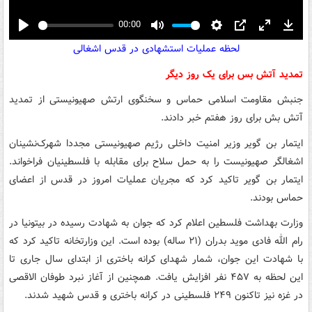
00:00
Play
Mute
Settings
PIP
Enter
Down
لحظه عملیات استشهادی در قدس اشغالی
fullscreen
تمدید آتش بس برای یک روز دیگر
جنبش مقاومت اسلامی حماس و سخنگوی ارتش صهیونیستی از تمدید
آتش بش برای روز هفتم خبر دادند.
ایتمار بن گویر وزیر امنیت داخلی رژیم صهیونیستی مجددا شهرک‌نشینان
اشغالگر صهیونیست را به حمل سلاح برای مقابله با فلسطینیان فراخواند.
ایتمار بن گویر تاکید کرد که مجریان عملیات امروز در قدس از اعضای
حماس بودند.
وزارت بهداشت فلسطین اعلام کرد که جوان به شهادت رسیده در بیتونیا در
رام الله فادی موید بدران (۲۱ ساله) بوده است. این وزارتخانه تاکید کرد که
با شهادت این جوان، شمار شهدای کرانه باختری از ابتدای سال جاری تا
این لحظه به ۴۵۷ نفر افزایش یافت. همچنین از آغاز نبرد طوفان الاقصی
در غزه نیز تاکنون ۲۴۹ فلسطینی در کرانه باختری و قدس شهید شدند.