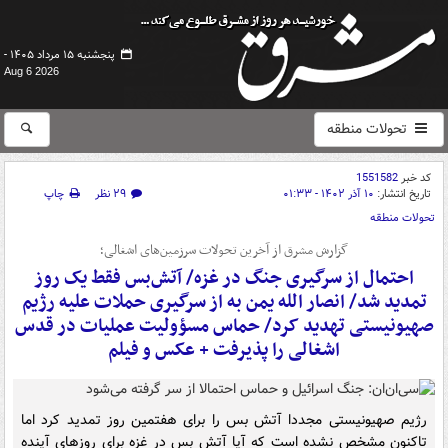
پنجشنبه ۱۵ مرداد ۱۴۰۵ -
Aug 6 2026
تحولات منطقه
کد خبر
1551582
تاریخ انتشار:
۱۰ آذر ۱۴۰۲ - ۰۱:۳۳
۲۹ نظر
چاپ
تحولات منطقه
گزارش مشرق از آخرین تحولات سرزمین‌های اشغالی؛
احتمال از سرگیری جنگ در غزه/ آتش‌بس فقط یک روز
تمدید شد/ انصار الله یمن به از سرگیری حملات علیه رژیم
صهیونیستی تهدید کرد/ حماس مسؤولیت عملیات در قدس
اشغالی را پذیرفت + عکس و فیلم
رژیم صهیونیستی مجددا آتش بس را برای هفتمین روز تمدید کرد اما
تاکنون مشخص نشده است که آیا آتش بس در غزه برای روزهای آینده