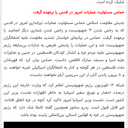
شلیک کرده است.
حماس مسئولیت عملیات امروز در قدس را برعهده گرفت
جنبش مقاومت اسلامی حماس مسئولیت عملیات تیراندازی امروز در قدس
که به زخمی شدن ۳ صهیونیست و زخمی شدن شماری دیگر انجامید را
برعهده گرفت. حماس در بیانیه‌ای خواستار تشدید مقاومت علیه اشغالگران
صهیونیست شد و این عملیات را پاسخی طبیعی به جنایات بی‌سابقه رژیم
صهیونیستی علیه مردم غزه و کشتار کودکان فلسطینی در جنین و تجاوزات
علیه اسرا و مسجد مبارک الاقصی دانست. حماس بیان کرد که قهرمانان
ملت فلسطین در هر گوشه و کنار به اشغالگران اسرائیلی ضربه خواهند زد
و تا بیرون راندن آنان از این سرزمین آرام نخواهند نشست.
شبکه ۱۲ تلویزیون رژیم صهیونیستی اعلام کرد که وزارت خارجه این رژیم
درصدد احضار و توبیخ سفیر اسپانیا به خاطر اظهارات نخست وزیر این
کشور است. نخست وزیر اسپانیا امروز تاکید کرد آنچه در غزه اتفاق افتاده،
غیر قابل قبول است. پدرو سانچز همچنین گفته کاملا شک دارد که رژیم
صهیونیستی در غزه به قوانین انسانی بین‌المللی پایبند بوده باشد.