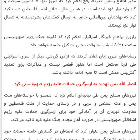
مدیر اطلاع رسانی گذرگاه رفح اعلام کرد که امروز تنها ۷ کامیون سوخت و
گاز وارد نوار غزه شده است. در همین حال، هلال احمر فلسطین هم تاکید
کرد که نهادهای بین‌المللی حاضر به ارسال کمک‌های بشردوستانه به شمال
نوار غزه نیستند.
یارون ابراهام خبرنگار اسرائیلی اعلام کرد که کابینه جنگ رژیم صهیونیستی
ساعت ۸:۳۰ امشب به وقت محلی تشکیل جلسه خواهد داد.
رسانه‌های عبری زبان اعلام کردند که آزادی گروهی دیگر از اسرای اسرائیلی
طی فردا محتمل است اما هنوز قطعی نیست و مذاکرات برای تمدید
آتش‌بس ممکن است تا صبح ادامه داشته باشد.
انصار الله یمن تهدید به ازسرگیری حملات علیه رژیم صهیونیستی کرد
نیروهای مسلح یمن طی بیانیه‌ای اعلام کرد که همسو با خواسته‌های ملت
یمن و امت اسلامی و عربی و در راستای حمایت از ملت فلسطین و
مقاومت قهرمان آن بر آمادگی خود برای ازسرگیری حملات علیه رژیم
اشغالگر صهیونیستی در صورت آغاز مجدد جنگ علیه غزه تاکید می‌کند.
نیروهای مسلح یمن عنوان کرد که لحظه‌ای در گسترش دامنه حملات خود
علیه رژیم اشغالگر صهیونیستی دریغ نخواهد کرد و این بار این حملات