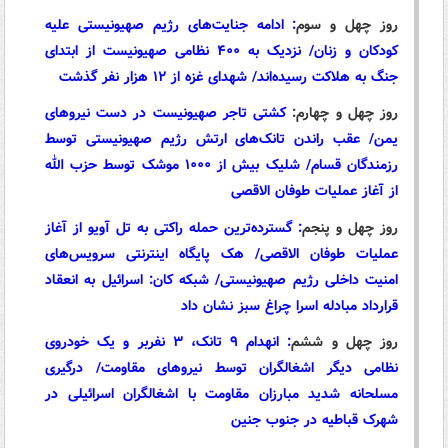
روز چهل و سوم
:
ادامه جنایت‌های رژیم صهیونیستی علیه
کودکان و زنان/ نزدیک به ۴۰۰ نظامی صهیونیست از ابتدای
جنگ به هلاکت رسیده‌اند/ شهدای غزه از ۱۲ هزار نفر گذشت
روز چهل و چهارم:
کشتی تاجر صهیونیست در دست نیروهای
یمن/ عقب راندن تانک‌های ارتش رژیم صهیونیستی توسط
رزمندگان قسام/ شلیک بیش از ۱۰۰۰ موشک توسط حزب الله
از آغاز عملیات طوفان الاقصی
روز چهل و پنجم
:
گسترده‌ترین حمله راکتی به تل آویو از آغاز
عملیات طوفان الاقصی/ هک پایگاه اینترنتی سرویس‌های
امنیت داخلی رژیم صهیونیستی/ شبکه کان: اسرائیل به انعقاد
قرارداد مبادله اسرا چراغ سبز نشان داد
روز چهل و ششم
:
انهدام ۹ تانک، ۳ نفربر و یک خودروی
نظامی دیگر اشغالگران توسط نیروهای مقاومت/ درگیری
مسلحانه شدید مبارزان مقاومت با اشغالگران اسرائیلی در
شهرک قباطیه در جنوب جنین