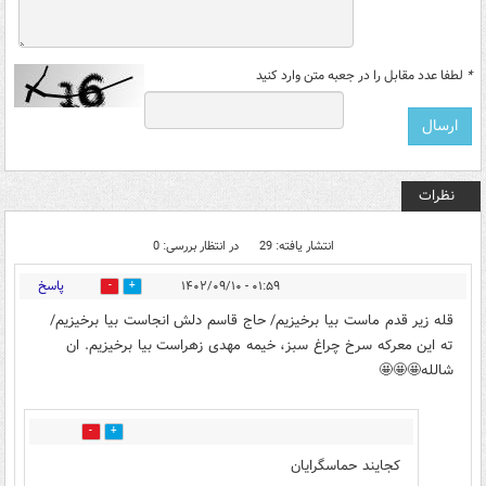
*
لطفا عدد مقابل را در جعبه متن وارد کنید
نظرات
انتشار یافته: 29
در انتظار بررسی: 0
پاسخ
۰۱:۵۹ - ۱۴۰۲/۰۹/۱۰
11
22
قله زیر قدم ماست بیا برخیزیم/ حاج قاسم دلش انجاست بیا برخیزیم/
ته این معرکه سرخ چراغ سبز، خیمه مهدی زهراست بیا برخیزیم. ان
شالله🤩🤩🤩
2
2
کجایند حماسگرایان