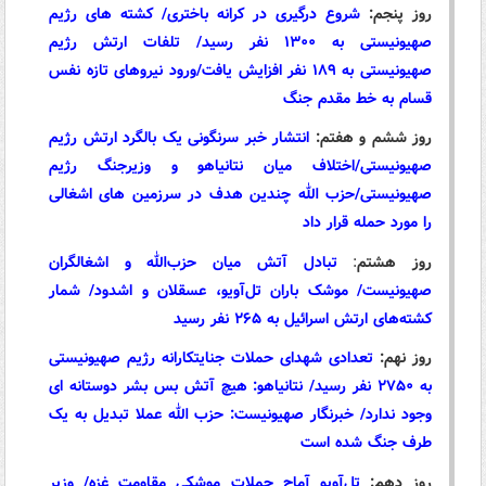
روز پنجم:
شروع درگیری در کرانه باختری/ کشته های رژیم
صهیونیستی به ۱۳۰۰ نفر رسید/ تلفات ارتش رژیم
صهیونیستی به ۱۸۹ نفر افزایش یافت/ورود نیروهای تازه نفس
قسام به خط مقدم جنگ
روز ششم و هفتم:
انتشار خبر سرنگونی یک بالگرد ارتش رژیم
صهیونیستی/اختلاف میان نتانیاهو و وزیرجنگ رژیم
صهیونیستی/حزب الله چندین هدف در سرزمین های اشغالی
را مورد حمله قرار داد
روز هشتم
:
تبادل آتش میان حزب‌الله و اشغالگران
صهیونیست/ موشک باران تل‌آویو، ‌عسقلان و اشدود/ شمار
کشته‌های ارتش اسرائیل به ۲۶۵ نفر رسید
روز نهم:
تعدادی شهدای حملات جنایتکارانه رژیم صهیونیستی
به ۲۷۵۰ نفر رسید/ نتانیاهو: هیچ آتش بس بشر دوستانه ای
وجود ندارد/ خبرنگار صهیونیست: حزب الله عملا تبدیل به یک
طرف جنگ شده است
روز دهم:
تل‌آویو آماج حملات موشکی مقاومت غزه/ وزیر