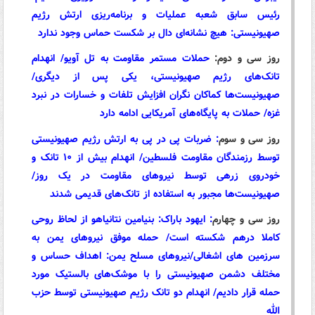
رئیس سابق شعبه عملیات و برنامه‌ریزی ارتش رژیم
صهیونیستی: هیچ نشانه‌ای دال بر شکست حماس وجود ندارد
روز سی و دوم:
حملات مستمر مقاومت به تل آویو/ انهدام
تانک‌های رژیم صهیونیستی، یکی پس از دیگری/
صهیونیست‌ها کماکان نگران افزایش تلفات و خسارات در نبرد
غزه/ حملات به پایگاه‌های آمریکایی ادامه دارد
روز سی و سوم
:
ضربات پی در پی به ارتش رژیم صهیونیستی
توسط رزمندگان مقاومت فلسطین/ انهدام بیش از ۱۰ تانک و
خودروی زرهی توسط نیروهای مقاومت در یک روز/
صهیونیست‌ها مجبور به استفاده از تانک‌های قدیمی شدند
روز سی و چهارم
:
ایهود باراک: بنیامین نتانیاهو از لحاظ روحی
کاملا درهم شکسته است/ حمله موفق نیروهای یمن به
سرزمین های اشغالی/نیروهای مسلح یمن: اهداف حساس و
مختلف دشمن صهیونیستی را با موشک‌های بالستیک مورد
حمله قرار دادیم/ انهدام دو تانک رژیم صهیونیستی توسط حزب
الله