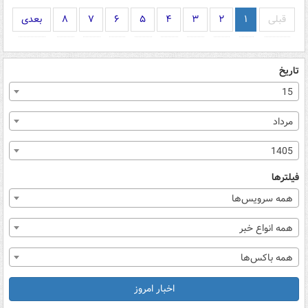
قبلی
۱
۲
۳
۴
۵
۶
۷
۸
بعدی
تاریخ
15
مرداد
1405
فیلترها
همه سرویس‌ها
همه انواع خبر
همه باکس‌ها
اخبار امروز