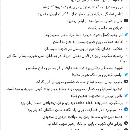
ابتکارات رهبر انقلاب در میدان نبرد
برنی سندرز: جنگ علیه ایران بر پایه یک دروغ آغاز شد
اعلام آمادگی ترکیه برای حمایت از مذاکرات ایران و آمریکا
حال و هوای سامرا بعد از ایام اربعین
فورلان به خانه بازگشت
اثر جدید کمال شرف درباره محاصره نفتی سعودی‌ها
ادامه حملات رژیم صهیونیستی به جنوب لبنان
هلاکت اعضای یک تیم تروریستی در جنوب سیستان
روسیه سکوت ژاپن در قبال نقش آمریکا در بمباران اتمی هیروشیما را ننگ‌آور
خواند
شهید مصطفی ردانی‌پور؛ فرمانده عارف و فراجناحی دفاع مقدس
ترامپ کنترلی بر تنگه هرمز ندارد!
جنوب لبنان مجدد آماج حملات دشمن صهیونی قرار گرفت
فیدان: اسرائیل به دنبال تخریب روند صلح و بی‌ثبات کردن سوریه و غزه است
وقتی ورزش با معنویت عجین بشه!
پزشکیان: مشروطه نقطه عطف بیداری و آزادی‌خواهی ملت ایران بود
۱۰۰ میلیارد دلار خسارت، برای باز نگه داشتن تنگه‌ای که باز بود!
حمله نیروهای مسلح یمن به مواضع مزدوران سعودی
ویژگی‌های شهید بابایی در نگاه رهبر شهید انقلاب