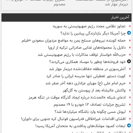
دیزمار مهار شد
مصدوم
آخرین اخبار
تجاوز نظامی مجدد رژیم صهیونیستی به سوریه
چرا آمریکا دیگر بازدارندگی پیشین را ندارد؟
حمله کوبنده نیروهای مسلح یمن به مواضع مزدوران سعودی +فیلم
دلایل ردّ محموله‌های غذایی صادراتی ترکیه از اروپا
حزب‌الله خواستار توقف مذاکرات با رژیم صهیونیستی شد
خود فروخته‌ها چطور با موساد همکاری می‌کردند؟
آتش‌سوزی در منطقه حفاظت‌شده دیزمار مهار شد
کویت دستور تعطیلی تنها مدرسه ایرانی را صادر کرد
حرم امام علی (ع) مهیای عزاداری دهه آخر صفر شد
واکنش عالیشاه بعد از پیوستن به گل‌گهر
ادعای شبکه «الحدث» درباره ایجاد گذرگاه موقت در تنگه هرمز
تشریح جزئیات تصادف ۱۲ خودرو با ۱۹ مصدوم
لیونل مسی چگونه وارد باشگاه میلیاردها شد؟
افشای اقدامات غیراخلاقی فدراسیون فوتبال کره جنوبی برای داوران!
تبعات کمبود موشک‌های پدافندی به متحدان آمریکا رسید!