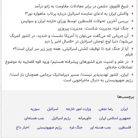
شیخ قاووق: دشمن در برابر معادلات مقاومت به زانو درآمد
واکنش ایران به ادعای نماینده اسرائیل درباره پرتاب ماهواره نور۳
بررسی آخرین تحولات فلسطین توسط وزرای خارجه ایران و سوئیس
جنگ غزه؛ مدیریت شکست، مدیریت پیروزی
آن جریانی که می‌گفت می‌توان با آمریکا نشست و خندید، در کشور کمرنگ
می‌شود/ دنیا اوج توحش اسرائیل در ۵۰سال اخیر را دید
آیا از جنگ غزه تا توقیف کشتی اسرائیلی، همه چیز زیر سر ایران است؟+
فیلم
در علم و امنیت جزو کشورهای پیشرفته هستیم/ ورود قوه قضاییه به موضوع
تصادفات جاده‌ای
ایران، کشور تهدیدپذیر نیست/ مسیر دیپلماتیک برجامی همچنان باز است/
رژیم صهیونیستی به دنبال ماجراجویی است
برچسب‌ها
ایران
رضا نجفی
وزارت امور خارجه
اسرائیل
سوریه
جمهوری اسلامی ایران
خاورمیانه
رژیم اسرائیل
بمب هسته‌ای
فلسطین
بمب هسته ای
جنگ غزه
رژیم صهیونیستی
اخبار داغ