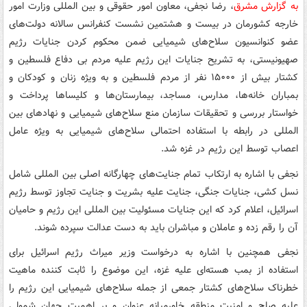
به گزارش مشرق
، رضا نجفی، معاون امور حقوقی و بین المللی وزارت امور
خارجه کشورمان در بیست و هشتمین نشست کنفرانس سالانه دولت‌های
عضو کنوانسیون سلاح‌های شیمیایی ضمن محکوم کردن جنایات رژیم
صهیونیستی، به تشریح جنایات این رژیم علیه مردم بی دفاع فلسطین و
کشتار بیش از ۱۵۰۰۰ نفر از مردم فلسطین و به ویژه زنان و کودکان و
بمباران خانه‌ها، مدارس، مساجد، بیمارستان‌ها و کلیساها پرداخت و
خواستار بررسی و تحقیقات سازمان منع سلاح‌های شیمیایی و نهادهای بین
المللی در رابطه با استفاده احتمالی سلاح‌های شیمیایی به ویژه عامل
اعصاب توسط این رژیم در غزه شد.
نجفی با اشاره به ارتکاب تمام جنایت‌های چهارگانه اصلی بین المللی شامل
نسل کشی، جنایات جنگی، جنایت علیه بشریت و جنایت تجاوز توسط رژیم
اسرائیل، اعلام کرد که این جنایات مسئولیت بین المللی این رژیم و حامیان
آن را رقم زده و عاملان و مباشران باید به دست عدالت سپرده شوند.
نجفی همچنین با اشاره به درخواست وزیر میراث رژیم اسرائیل برای
استفاده از بمب هسته‌ای علیه غزه، این موضوع را ثابت کننده ماهیت
خطرناک سلاح‌های کشتار جمعی از جمله سلاح‌های شیمیایی این رژیم را
علیه صلح و امنیت منطقه خاورمیانه عنوان و بر اهمیت جهان شمولی