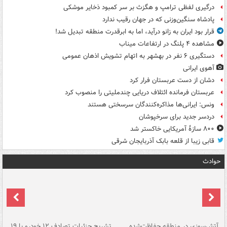
درگیری لفظی ترامپ و هگزث بر سر کمبود ذخایر موشکی
پادشاه سنگین‌وزنی که در جهان رقیب ندارد
قرار بود ایران به زانو درآید، اما به ابرقدرت منطقه تبدیل شد!
مشاهده ۴ پلنگ در ارتفاعات میناب
دستگیری ۶ نفر در بهشهر به اتهام تشویش اذهان عمومی
آهوی ایرانی
دشان از دست عربستان فرار کرد
عربستان فرمانده ائتلاف دریایی چندملیتی را منصوب کرد
ونس: ایرانی‌ها مذاکره‌کنندگان سرسختی هستند
دردسر جدید برای سرخپوشان
۸۰۰ سازۀ آمریکایی خاکستر شد
قابی زیبا از قلعه بابک آذربایجان شرقی
حوادث
تصادف مرگبار در محور اهواز–شوش ۲
آتش‌سوزی در منطقه حفاظت‌شده
تشریح جزئیات تصادف ۱۲ خودرو با ۱۹
پا