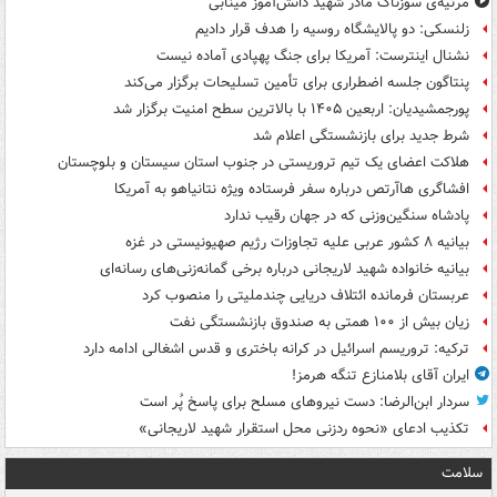
مرثیه‌ی سوزناک مادر شهید دانش‌آموز مینابی
زلنسکی: دو پالایشگاه روسیه را هدف قرار دادیم
نشنال اینترست: آمریکا برای جنگ پهپادی آماده نیست
پنتاگون جلسه اضطراری برای تأمین تسلیحات برگزار می‌کند
پورجمشیدیان: اربعین ۱۴۰۵ با بالاترین سطح امنیت برگزار شد
شرط جدید برای بازنشستگی اعلام شد
هلاکت اعضای یک تیم تروریستی در جنوب استان سیستان و بلوچستان
افشاگری هاآرتص درباره سفر فرستاده ویژه نتانیاهو به آمریکا
پادشاه سنگین‌وزنی که در جهان رقیب ندارد
بیانیه ۸ کشور عربی علیه تجاوزات رژیم صهیونیستی در غزه
بیانیه خانواده شهید لاریجانی درباره برخی گمانه‌زنی‌های رسانه‌ای
عربستان فرمانده ائتلاف دریایی چندملیتی را منصوب کرد
زیان بیش از ۱۰۰ همتی به صندوق‌ بازنشستگی نفت
ترکیه: تروریسم اسرائیل در کرانه باختری و قدس اشغالی ادامه دارد
ایران آقای بلامنازع تنگه هرمز!
سردار ابن‌الرضا: دست نیروهای مسلح برای پاسخ پُر است
تکذیب ادعای «نحوه ردزنی محل استقرار شهید لاریجانی»
سلامت