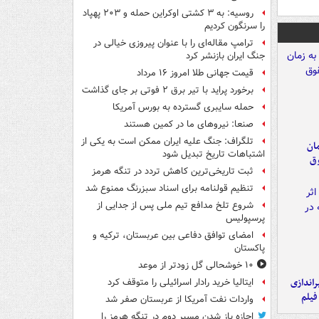
روسیه: به ۳ کشتی اوکراین حمله و ۲۰۳ پهپاد
را سرنگون کردیم
ترامپ مقاله‌ای را با عنوان پیروزی خیالی در
جنگ ایران بازنشر کرد
قیمت جهانی طلا امروز ۱۶ مرداد
برخورد پراید با تیر برق ۲ فوتی بر جای گذاشت
حمله سایبری گسترده به بورس آمریکا
صنعا: نیروهای ما در کمین‌ هستند
تلگراف: جنگ علیه ایران ممکن است به یکی از
مان
اشتباهات تاریخ تبدیل شود
وق
ثبت تاریخی‌ترین کاهش تردد در تنگه هرمز
تنظیم قولنامه برای اسناد سبزرنگ ممنوع شد
شروع تلخ مدافع تیم ملی پس از جدایی از
پرسپولیس
امضای توافق دفاعی بین عربستان، ترکیه و
پاکستان
۱۰ خوشحالی گل زودتر از موعد
یراندازی
ایتالیا خرید رادار اسرائیلی را متوقف کرد
فیلم
واردات نفت آمریکا از عربستان صفر شد
اجازه باز شدن مسیر دوم در تنگه هرمز را