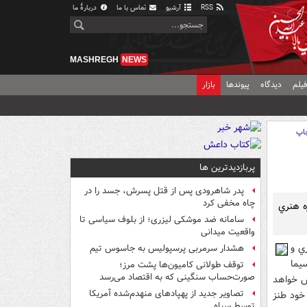
RSS
آرشیو
تماس با ما
دربارهٔ ما
MASHREGH
NEWS
یلم
دیدگاه
پیوندها
بازار
اپ
پربازدیدترین ها
پدر شاهرودی پس از قتل پسرش، جسد را در
چاه مخفی کرد
ه هنري
سامانه ضد موشکی لیزری؛ از بلوف سیاسی تا
واقعیت میدانی
ي و
هشدار سرمربی پرسپولیس به جاسوس تیم
يما
توقف طولانی کامیون‌ها پشت مرز؛
صورت‌حساب سنگینی که به اقتصاد می‌رسد
ش خواهد
تصاویر جدید از پهپادهای منهدم‌شده آمریکا
خود طنز
توسط سپاه