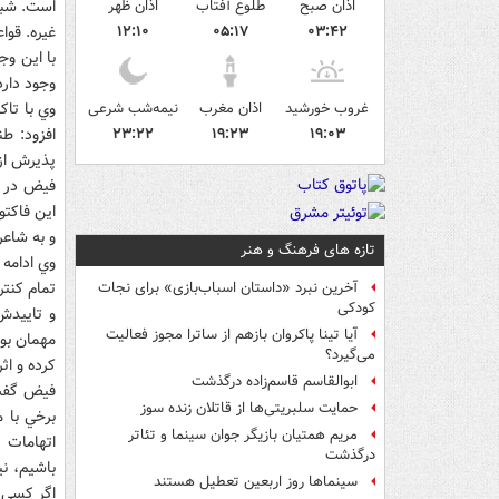
اذان صبح
طلوع آفتاب
اذان ظهر
است. شبک
۰۳:۴۲
۰۵:۱۷
۱۲:۱۰
غيره. قوا
با اين و
وجود دارد
غروب خورشید
اذان مغرب
نیمه‌شب شرعی
وي با تا
۱۹:۰۳
۱۹:۲۳
۲۳:۲۲
افزود: ط
پذيرش از
فيض در اي
اين فاکتو
و به شاعر
تازه های فرهنگ و هنر
وي ادامه 
تمام کنتر
آخرین نبرد «داستان اسباب‌بازی» برای نجات
کودکی
و تاييدش 
آیا تینا پاکروان بازهم از ساترا مجوز فعالیت
مهمان بود
می‌گیرد؟
کرده و اث
ابوالقاسم قاسم‌زاده درگذشت
فيض گفت:
حمایت سلبریتی‌ها از قاتلان زنده سوز
برخي با م
مریم همتیان بازیگر جوان سینما و تئاتر
اتهامات ر
درگذشت
باشيم، ني
سینماها روز اربعین تعطیل هستند
اگر کسي ب