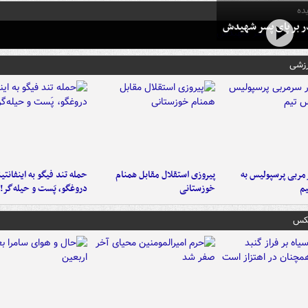
ده
در بر پای پسر شهیدش
رزشی
ربی پرسپولیس به
پیروزی استقلال مقابل همنام
حمله تند فیگو به اینفانتین
م
خوزستانی
دروغگو، پَست‌ و حیله‌گر!
عکس