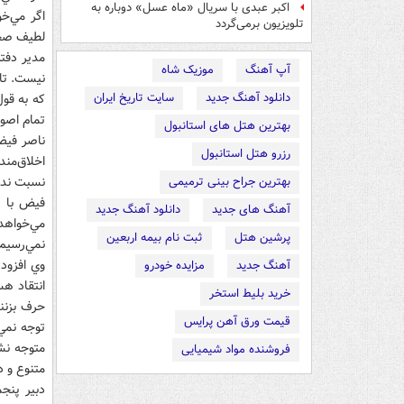
اکبر عبدی با سریال «ماه عسل» دوباره به
اگر مي‌خ
تلویزیون برمی‌گردد
لطيف صحبت
مدير دفت
آپ آهنگ
موزیک شاه
نيست. تاک
دانلود آهنگ جدید
سایت تاریخ ایران
که به قول
تمام اصو
بهترین هتل های استانبول
ناصر فيض 
رزرو هتل استانبول
اخلاق‌من
نسبت نده
بهترین جراح بینی ترمیمی
فيض با ب
آهنگ های جدید
دانلود آهنگ جدید
مي‌خواهد
پرشین هتل
ثبت نام بیمه اربعین
نمي‌رسيم.
وي افزود:
آهنگ جدید
مزایده خودرو
انتقاد هس
خرید بلیط استخر
حرف بزنند
قیمت ورق آهن پرایس
توجه نمي‌
متوجه نشو
فروشنده مواد شیمیایی
متنوع و د
دبير پنجم