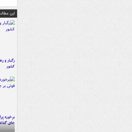
این مطالب
رگبار و رع
کشور
جای گذا