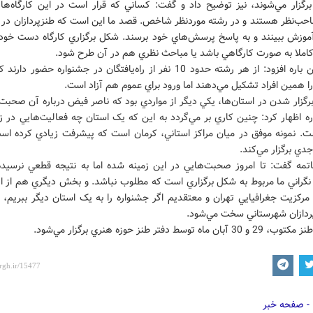
برگزار مي‌شوند، نيز توضيح داد و گفت: کساني که قرار است در اين کارگاه‌ها
حب‌نظر هستند و در رشته موردنظر شاخص. قصد ما اين است که طنزپردازان در 
موزش ببينند و به پاسخ پرسش‌هاي خود برسند. شکل برگزاري کارگاه دست خود 
املا به صورت کارگاهي باشد يا مباحث نظري هم در آن طرح شود.
وي در اين باره افزود: از هر رشته حدود 10 نفر از راه‌يافتگان در جشنواره حضور
 را همين افراد تشکيل مي‌دهند اما ورود براي عموم هم آزاد است.
گزار شدن در استان‌ها، يکي ديگر از مواردي بود که ناصر فيض درباره آن صحبت 
ره اظهار کرد: چنين کاري بر مي‌گردد به اين که يک استان چه فعاليت‌هايي در ز
ت. نمونه موفق در ميان مراکز استاني، کرمان است که پيشرفت زيادي کرده اس
دي برگزار مي‌کند.
تمه گفت: تا امروز صحبت‌هايي در اين زمينه شده اما به نتيجه قطعي نرسيد
نگراني ما مربوط به شکل برگزاري است که مطلوب نباشد. و بخش ديگري هم از اي
مرکزيت جغرافيايي تهران و معتقديم اگر جشنواره را به يک استان ديگر ببريم، 
پردازان شهرستاني سخت مي‌شود.
 ماه توسط دفتر طنز حوزه هنري برگزار مي‌شود.