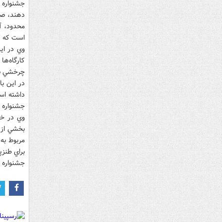
جشنواره 
دهند، صا
محدود، آ
است که ک
کارگاه‌ها
چرخشي بر
در اين با
داشته اس
جشنواره ج
وي در خا
بخشي از 
مربوط به 
براي طنز
جشنواره طنز مکتوب، 29 و 30 آبان