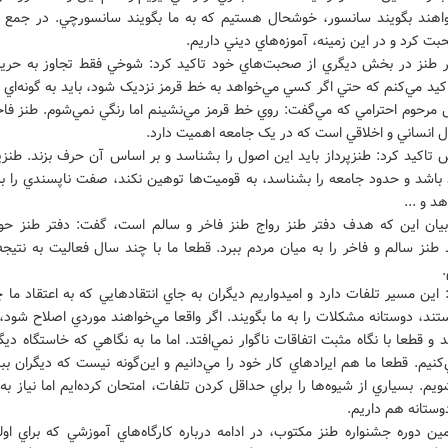
واهند بگويند سانسور، خوشحال هستيم که به ما بگويند سانسورچي. در جمع زي
 کرد و در اين زمينه، آموزه‌هاي ديني داريم.
ر طنز در بخش ديگري از صحبت‌هاي خود تاکيد کرد: شوخي فقط تجاوز به حريم
يد مي‌کنم که حتي اگر کسي مي‌خواهد به خط قرمز نزديک شود، بايد به گونه‌اي
 مرحوم احترامي که مي‌گفت: روي خط قرمز مي‌نشينم اما رنگي نمي‌شوم. طنز فا
ل انساني و اخلاقي است که در يک جامعه اهميت دارد.
تاکيد کرد: طنزپرداز بايد اين اصول را بشناسد و بر اساس آن حرف بزند. طنزپر
د باشد و حدود جامعه را بشناسد، به قوميت‌ها توهين نکند، صفت ناپسندي را ب
د و ...
يان اين که هدف دفتر طنز رواج طنز فاخر و سالم است، گفت: دفتر طنز حو
 طنز سالم و فاخر را به ميان مردم ببرد. قطعا ما با چند سال فعاليت به نتيج
 اين مسير تلفات دارد و اميدواريم ديگران به جاي انتقادهايي که به اعتقاد ما 
تند، دوستانه مشکلات را به ما بگويند. اگر واقعا مي‌خواهند موردي اصلاح شود،
 و قطعا با نگاه مثبت اتفاقات ناگوار نمي‌افتد. اما ما به نگاهي که خاستگاه ديگ
کنيم. قطعا ما هم ايرادهاي کار خود را مي‌دانيم و اين‌گونه نيست که ديگران ببي
يم. بسياري از شيوه‌ها را براي حداقل کردن تلفات، امتحان کرده‌ايم اما نياز به 
وستانه هم داريم.
ين دوره جشنواره طنز مکتوب، در ادامه درباره کارگاه‌هاي آموزشي که براي اولي