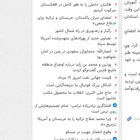
، آموزش
طالبان: داعش را به طور کامل در افغانستان
اين وقت
سرکوب کردیم
استادان
امضای سران پاکستان، عربستان و ترکیه برای
«دفاع جمعی»
 دارند که اعضاي
رگبار و رعدوبرق در راه شمال کشور
تصاویر جدید از پهپادهای منهدم‌شده آمریکا
توسط سپاه
کرد. وي
انصارالله: متجاوزان سعودی در یمن در امان
مينه طنز
نخواهند بود
ت و خود
پوتین و محمد بن زاید درباره اوضاع منطقه
خلیج فارس گفت‌وگو کردند
ه است و
قیمت جهانی نفت امروز ۱۶ مرداد
ن ترديد
اشکال بزرگ فوتبال ما نتیجه‌گرایی است
رفت‌وآمد
حاج علی اکبری: انقلاب ما محصول مکتب
عاشورا است
افشاگری برادرزاده ترامپ: تمام تصمیم‌هایش از
روی ترس است
چرا محمد صلاح ترکیه را به عربستان و آمریکا
ترجیح داد
وقوع انفجار مهیب در مسکو
دست بالای ایران در مذاکرات جاری!