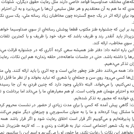
ه‌هاي مختلف صداوسيما قواعد خاصي دارند مثل رعايت حقوق ديگران، شئونات ا
عدي که ما هم به آن معتقديم و هر عقل سليمي آن‌ها را مي‌پذيرد و به آن احترام م
جود براي ارائه اثر در يک جمع گسترده چون مخاطبان زياد رسانه ملي، يک سري ن
.
کيد بر اين که جشنواره طنز مکتوب قطعا پوشش رسانه‌اي از سوي صداوسيما خواه
نزپرداز بايد آنقدر رند و ظريف باشد که حرف خود را ظريف و با کمترين تلفات 
 سوي مخاطب، ارائه کند.
ن باره ادامه داد: دفتر طنز هميشه سعي کرده آثاري که در جشنواره قرائت مي‌
رها را داشته باشد. حتي در جلسات ماهانه«در حلقه رندان» هم اين نکات، رعاي
ان تذکر مي‌دهيم.
داد: همه مي‌دانند دفتر طنز چطور جايي است و چه اثري را بايد ارائه کنند. ولي متا
ل‌ها کسي مي‌رود روي سن و جمله‌اي يا شعري که نبايد بخواند و از نظر ما قابل ار
نمي‌کنيم، را مي‌خواند. البته دلايلي وجود دارد که چنين فردي به آن جا رسيده،
ه و احترام مهمان هم واجب است. او هم معيارهاي ما را مي‌داند اما برداشت و 
ري خوانده که مجبور به تذکر شده‌ايم.
 گاهي پيش آمده که کسي را براي مدت زيادي از حضور در نشست محروم کرد
ا مشکل پيدا کرده‌اند و ما را به عنوان سانسورچي و چيزهاي ديگر متهم مي‌کنند
ا پذيرفته‌ايم و مي‌گوييم اگر قرار است اخلاق رعايت شود و اگر قرار باشد همه 
از به يک شعور اجتماعي است، نياز به ظرافت و رندي و ... که لازمه طنزپرداز 
خواهد اين نکات را رعايت نکند، ما جلوي او را مي‌گيريم و اسم اين را سانسور نمي