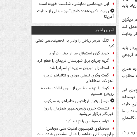
این دیپلماسی نمایشی، شکست خورده است
اد بايد
روایت تکان‌دهنده دانش‌آموز مینابی از جنایت
آمریکا
 ديگران
 عمل کند
آخرین اخبار
خر رعايت
تنگه هرمز ریاض را وادار به تخفیف‌دهی نفتی
کرد
داز بايد
خرید گران استقلال سر از یونان درآورد
ه گروهي
گربه جریان برق شهرستان فریمان را قطع کرد
استانبول میزبان سوپرجام اسپانیا شد
زه هنري
ه مطلوب
گفت وگوی تلفنی مودی و نتانیاهو درباره
تحولات منطقه‌ای
کوبا: با تهدید نظامی از سوی ایالات متحده
چيزي غير
روبه‌رو هستیم
 دوستانه
توسل رفیق آرژانتینی نتانیاهو به سرکوب
ري دارد،
نشست خبری رئیس‌جمهور همزمان با روز
نند و ما
خبرنگار برگزار می‌شود
نگاه‌هاي
ترامپ سوئیس را تهدید کرد
سخنگوی کمیسیون امنیت ملی مجلس:
ن‌بار در
چارچوب کلی تفاهم با عمان مشخص شده است