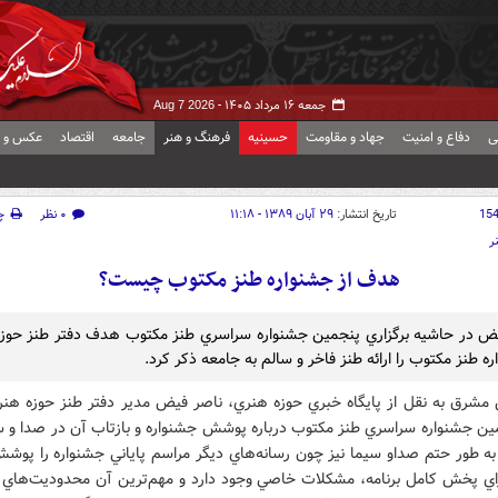
جمعه ۱۶ مرداد ۱۴۰۵ -
Aug 7 2026
ی
دفاع و امنیت
جهاد و مقاومت
حسینیه
فرهنگ و هنر
جامعه
اقتصاد
عکس و ف
15
تاریخ انتشار:
۲۹ آبان ۱۳۸۹ - ۱۱:۱۸
۰ نظر
چ
ر
هدف از جشنواره طنز مکتوب چيست؟
ض در حاشيه برگزاري پنجمين جشنواره سراسري طنز مکتوب هدف دفتر طنز حوز
ه طنز مکتوب را ارائه طنز فاخر و سالم به جامعه ذکر کرد.
 مشرق به نقل از پايگاه خبري حوزه هنري، ناصر فيض مدير دفتر طنز حوزه هنر
مين جشنواره سراسري طنز مکتوب درباره پوشش جشنواره و بازتاب آن در صدا و س
به طور حتم صداو سيما نيز چون رسانه‌‌هاي ديگر مراسم پاياني جشنواره را پوش
براي پخش کامل برنامه، مشکلات خاصي وجود دارد و مهم‌ترين آن محدوديت‌هاي 