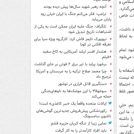
سلامي و
آنچه رهبر شهید سال‌ها پیش دیده بودند
ي‌گذارد.
ترامپ: فکر می‌کنم جنگ با ایران خیلی زود
کات خاص
پایان می‌یابد
تلگراف: جنگ علیه ایران ممکن است به یکی از
د داشت،
اشتباهات تاریخ تبدیل شود
به لحاظ
نیویورک تایمز فاش کرد: کارگروه ویژه سیا برای
تفرقه افکنی در کوبا
شود تمام
هشدار افسر ارشد آمریکایی به کاخ سفید
ت مي‌شود
+فیلم
برخورد پراید با تیر برق ۲ فوتی بر جای گذاشت
سفانه با
چرا محمد صلاح ترکیه را به عربستان و آمریکا
ترجیح داد
ائه نيست
 احتمالا
دستگیری قاتل فراری در نوشهر
تصور غلط
سوخو۳۵ با این موشک‌ها به ناوهای‌جنگی
حمله می‌کند
ایالات متحده واقعاً یک «ببر کاغذی» است!
يم. حتي
رکوردشکنی پیش‌فروش جدیدترین گوشی‌های
. ما اين
تاشوی سامسونگ
را داشته
نمایی زیبا از تنگه کریان جزیره قشم
شدن است.
باید افراد کارآمدتر را به کار گرفت
‌گذاريم.