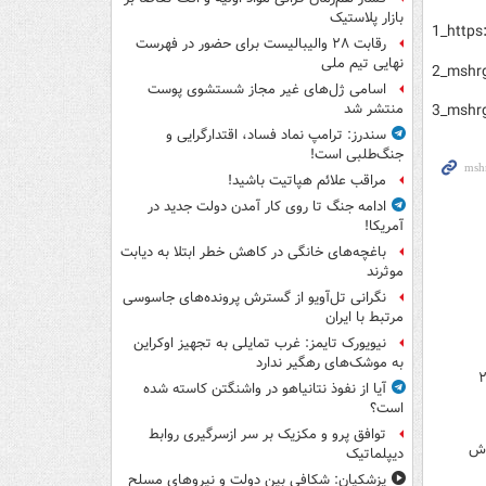
بازار پلاستیک
1_https
رقابت ۲۸ والیبالیست برای حضور در فهرست
نهایی تیم ملی
2_mshr
اسامی ژل‌های غیر مجاز شستشوی پوست
3_mshr
منتشر شد
سندرز: ترامپ نماد فساد، اقتدارگرایی و
جنگ‌طلبی است!
مراقب علائم هپاتیت باشید!
ادامه جنگ تا روی کار آمدن دولت جدید در
آمریکا!
باغچه‌های خانگی در کاهش خطر ابتلا به دیابت
موثرند
نگرانی تل‌آویو از گسترش پرونده‌های جاسوسی
مرتبط با ایران
نیویورک تایمز: غرب تمایلی به تجهیز اوکراین
به موشک‌های رهگیر ندارد
ر/ وام با قسط ۲۰ میلیونی و سود ۲۳
آیا از نفوذ نتانیاهو در واشنگتن کاسته شده
است؟
توافق پرو و مکزیک بر سر ازسرگیری روابط
وش
دیپلماتیک
پزشکیان: شکافی بین دولت و نیروهای مسلح