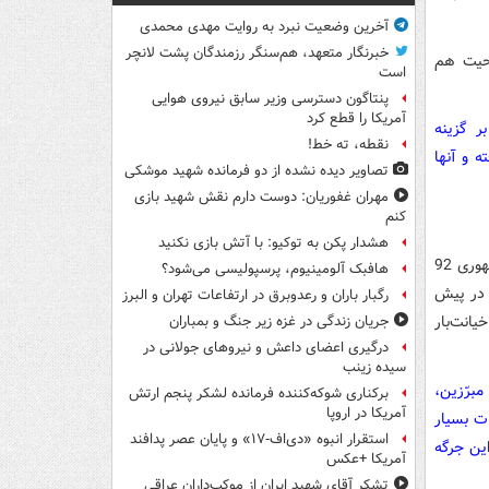
آخرین وضعیت نبرد به روایت مهدی محمدی
خبرنگار متعهد، هم‌سنگر رزمندگان پشت لانچر
احیت هم
است
پنتاگون دسترسی وزیر سابق نیروی هوایی
آمریکا را قطع کرد
ر گزینه
نقطه، ته خط!
ه و آنها
تصاویر دیده‌ نشده از دو فرمانده شهید موشکی
مهران غفوریان: دوست دارم نقش شهید بازی
کنم
هشدار پکن به توکیو: با آتش بازی نکنید
او چهره مطلوب اصلاح‌طلبان و کسی است که چپ‌های ستادی در دو انتخابات ریاست‌جمهوری 92
هافبک آلومینیوم، پرسپولیسی می‌شود؟
ن در پیش
رگبار باران و رعدوبرق در ارتفاعات تهران و البرز
یانت‌بار
جریان زندگی در غزه زیر جنگ و بمباران
درگیری اعضای داعش و نیروهای جولانی در
سیده زینب
مبرّزین،
برکناری شوکه‌کننده فرمانده لشکر پنجم ارتش
آمریکا در اروپا
تخابات بسیار
استقرار انبوه «دی‌اف‑۱۷» و پایان عصر پدافند
این جرگه
آمریکا +عکس
تشکر آقای شهید ایران از موکب‌داران عراقی