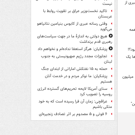
ری از
نیست
تاکید نخست‌وزیر عراق بر تقویت روابط با
عربستان
وقتی رسانه عبری از کابوس بنیامین نتانیاهو
می‌گوید
همه
هیچ دولتی به اندازۀ ما در جهت سیاست‌های
رهبری قدم برنداشت
پزشکیان: هرگز استعفا نداده‌ام و نخواهم داد
ود؟!
تجاوزات مجدد رژیم صهیونیستی به جنوب
ها یک
لبنان
حمله به ۱۵ نفتکش‌ اماراتی از ابتدای جنگ
پزشکیان: ما نوکر مردم و در خدمت آنان
لفّاظی "بانیان تحریم انتخابات" برای گذار از برخورد امنیتی/ خودروسازی که روی هر ماشین ۱۰ میلیون
هستیم
سنای آمریکا لایحه تحریم‌های گسترده انرژی
روسیه را تصویب کرد
عراقچی: زمان آن فرا رسیده است که به خود
ن"
متکی باشیم
۶ فوتی و ۵ مصدوم بر اثر تصادف زنجیره‌ای