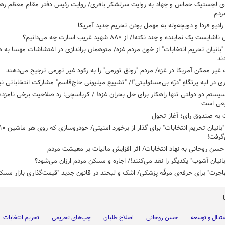
دی لجستیک حماس و جهاد به روایت سرلشکر باقری/ روایت رئیس دفتر مقام معظم رهب
ردم
رادیو فردا و دویچه‌وله به مهمل بودن تحریم جدید آمریکا
ایست یک نماینده و چند نکته!/ از ۸۸۰ شهید غریب اسارت چه می‌دانیم؟
بانیان تحریم انتخابات" از خون مردم غزه/ متوهمان براندازی در اغتشاشات مهسا به 
ند
غیر ممکن آمریکا در غزه/ مردم "رونق تورمی" را به رکود غیر تورمی ترجیح می‌دهند
ی در لبه پرتگاهِ "درّه‌ بی‌مسئولیتی"!/ "تشییع میلیونی حاج‌قاسم" مشارکت انتخاباتی نب
یستم دو دولتی تنها راهکار برای حل بحران غزه! / کرباسچی: رد صلاحیت برخی نامزد
یعی است
 به صندوق رای؛ آغاز تحول
گرفت!
سن روحانی به نهاد انتخابات/ اثر افزایش مالیات بر معیشت مردم
انیان آشوب" یکدیگر را نقد می‌کنند!/ اجاره و مسکن مردم ارزان می‌شود؟
اجرت" برای حرفه‌ی مرفّه پزشکی/ اشک و لبخند در قانون جدید "قیمت‌گذاری بازار مسک
تدال و توسعه
حسن روحانی
اصلاح طلبان
چپ‌های تحریمی
تحریم انتخابات