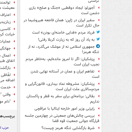
تراستی
توانمن
معیشت م
آجورلو: ایجاد دوقطبی «جنگ و صلح‌» بازی
دشمن است
اعتراف 
سفیر ایران در ژاپن: همان فاجعه هیروشیما در
زبان‌بدن ناش
حال تکرار است
کاسبی "
فریاد مردم «فدایی خامنه‌ای بودن» است
خیانت کرد
به یاد آن روز که به زیارت کربلا رفتی!
عملیات 
جمهوری اسلامی نه از موشک می‌گذرد، نه از
جهانگیر
تنگه هرمز!
اعمال س
پزشکیان: اگر تا امروز مانده‌ایم، به‌خاطر مردم
اتفاق طب
نجیب ایران است
بازگشت
تفاهم ایران و عمان در آستانه نهایی شدن
است
اضافه می‌
پزشکیان: مشروطه نماد بیداری، قانون‌گرایی و
خدمت ح
مردم‌سالاری ملت ایران است
وقتی "ب
بقائی: برنامه‌ای برای سفر به قطر و پاکستان
"دام مه
نداریم
رایزنی وزیر امور خارجه ایتالیا با عراقچی
بررسی چالش‌های جمعیتی در چهارمین جلسه
برچسب‌ها
قرارگاه جوانی جمعیت قوه قضا
حزب اع
شرط بازگشایی تنگه هرمز چیست؟