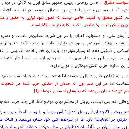
سیاست مشرق
_
حسن روحانی، رئیس جمهور سابق ایران به تازگی در دیدار ب
کزی، کمیته سیاسی و دبیران استانی حزب اعتدال و توسعه در اشاره به انتخابا
ت:
کشور متعلق به اقلیت خاصی نیست که تصور شود نیازی به حضور و مش
چون ممکن است ردّ صلاحیت کنند تکلیف از ما ساقط است.
 آرمان ملی، او مسئولیت احزاب را در این شرایط سنگین‌تر دانست و تصریح 
از شهید بهشتی آموختیم. او بود که ابتدای انقلاب بر تحزب تاکید کرد و توا
۱۴۰۰ بوی ناامیدی و یاس به مشام می‌رسد و عده زیادی از مردم ظاهرا کنار کشیدند 
 این شرایط احزاب نقش مهم‌تری بر دوش دارند.
اب به فعالان حزب اعتدال و توسعه ادامه داد: اینکه در انتخابات شرکت کنید ی
شماست اما
در این قدم اول که عده‌ای از اعضای حزب شما در انتخابات
ام کرده‌اند نشان می‌دهد که وظیفه‌ای احساس کرده‌اند.[1]
ی روحانی اگرچه ایراداتی مثل ادعای "یأس مردم" و یا ژست "انتخاب بین شر
نکردن در انتخابات" دارد اما در سرجمع کلی خود نشان می‌دهد و اثبات می
ور سابق ایران بر خلاف اصلاح‌طلبان بر مدار حرکت خائنانه "تحریم انتخابا