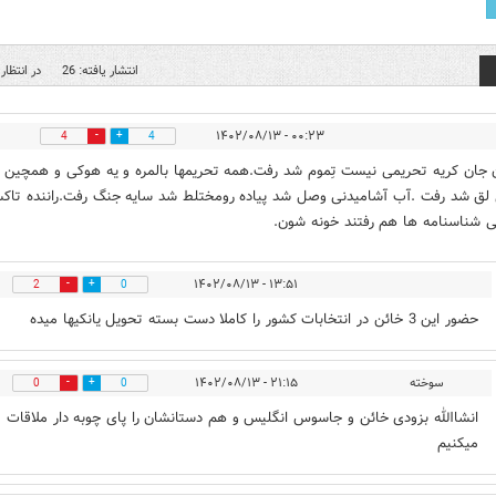
انتشار یافته: 26
در انتظار 
۰۰:۲۳ - ۱۴۰۲/۰۸/۱۳
4
4
 جان کریه تحریمی نیست تِموم شد رفت.همه تحریمها بالمره و یه هوکی و همچین
لق شد رفت .آب آشامیدنی وصل شد پیاده رومختلط شد سایه جنگ رفت.راننده تاک
ی شناسنامه ها هم رفتند خونه شون.
۱۳:۵۱ - ۱۴۰۲/۰۸/۱۳
2
0
حضور این 3 خائن در انتخابات کشور را کاملا دست بسته تحویل یانکیها میده
سوخته
۲۱:۱۵ - ۱۴۰۲/۰۸/۱۳
0
0
انشاالله بزودی خائن و جاسوس انگلیس و هم دستانشان را پای چوبه دار ملاقات
میکنیم