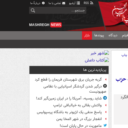
RSS
آرشیو
تماس با ما
دربارهٔ ما
MASHREGH
NEWS
یلم
دیدگاه
پیوندها
بازار
چاپ
پربازدیدترین ها
د حزب
گربه جریان برق شهرستان فریمان را قطع کرد
درگیر شدن گردشگر اسپانیایی با نظامی
صهیونیست
شاید روسیه، آمریکا را در ایران زمین‌گیر کند!
واکنش بقائی به خیالبافی ترامپ
پاسخ منفی یک لژیونر به باشگاه پرسپولیس
انفجار بزرگ در شهر المخا یمن
ماموریت در حال پایان است!