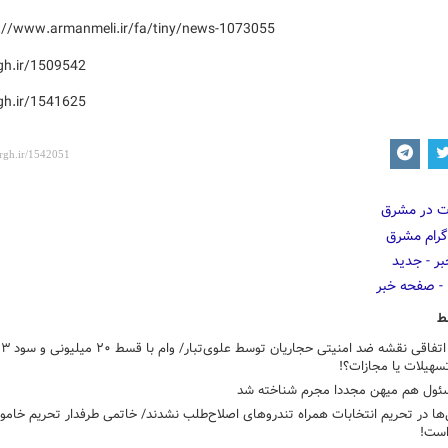
://www.armanmeli.ir/fa/tiny/news-1073055
gh.ir/1509542
gh.ir/1541625
ط
افشای اتفاقی نقشه ضد امنیتی حجاریان توسط علوی‌تبا
هیلات یا مجازات؟!
ئول هم میهن مجددا مجرم شناخته شد
‌ها در تحریم انتخابات همراه تندروهای اصلاح‌طلب نشدند/ خاتمی طرفدار تحریم خام
است!