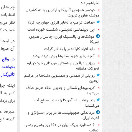
نخواهیم داد
چپ‌های ت
دردسر همزمان آمریکا و اوکراین با ته کشیدن
انتخابات 
موشک های پاتریوت
حماقت ترامپ با ذخایر انرژی جهان چه کرد؟
حمایت کر
این دیپلماسی نمایشی، شکست خورده است
موشک‌های بالستیک ایران؛ چالش راهبردی
در اینجا
آمریکا
آن صرفا 
باید افراد کارآمدتر را به کار گرفت
آنچه رهبر شهید سال‌ها پیش دیده بودند
در واقع 
رایزنی عراقچی و همتای موریتانی خود درباره
بخواهند 
تحولات منطقه
تأثیرگذار
روایتی از همدلی و همسویی ملت‌ها در مراسم
اربعین
اینکه چر
کریدورهای شمالی و جنوبی تنگه هرمز حذف
کمر به قت
می‌شوند
برای برد
زنجیرهایی که آمریکا را به زیر سطح آب
می‌کشند!
علیرضا ع
درماندگی صهیونیست‌ها در برابر استراتژی و
قدرت ایران
گزینه ذبح
۶ دستاورد بزرگ ایران در ۱۶۰ روز رهبری رهبر
انقلاب