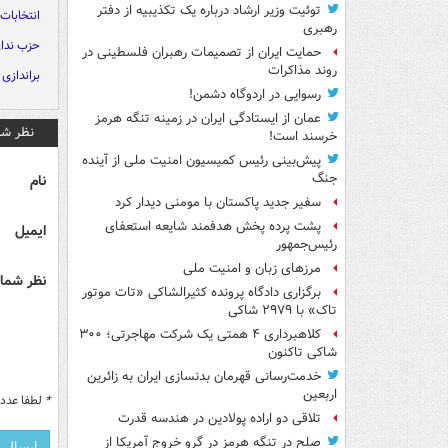
توئیت وزیر ارشاد درباره یک تکذیبیه از دفتر
انتخابات
رهبری
حزب ندای
حمایت ایران از تصمیمات رهبران فلسطینی در
روند مذاکرات
براندازی
رسوایی در اردوگاه دشمن!
عمان از ایستادگی ایران در زمینه تنگه هرمز
نظر شم
خرسند است!
پیش‌بینی رئیس کمیسیون امنیت ملی از آینده
جنگ
نام
سفیر جدید پاکستان با مومنی دیدار کرد
پشت پرده پخش هدفمند شایعه استعفای
ایمیل
رئیس‌جمهور
مرزهای زبان و امنیت ملی
نظر شما 
برگزاری دادگاه پرونده کثیرالشاکی «تات موتور
تاک» با ۲۹۷۹ شاکی
کلاهبرداری ۴ همتی یک شرکت مهاجرتی؛ ۳۰۰
شاکی تاکنون
خدمت‌رسانی قهرمان بدنسازی ایران به زائرین
اربعین
*
لطفا عدد م
تلاقی دو اراده پولادین در هندسه قدرت
صلح در تنگه هرمز در گرو خروج آمریکا از