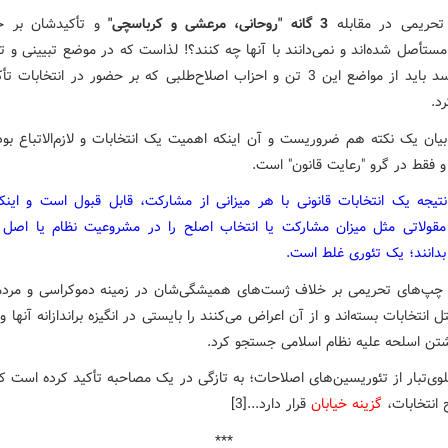
حریمی در مقابله
3 گانه "روحانی، مرعشی و کرباسچی"
و تأکیدشان بر ح
مستأصل شده‌اند و نمی‌دانند با آنها چه کنند؟! لذاست که در موضع تبیینی و ت
نظر می‌رسد باید از مواضع این 3 تن و احزاب اصلاح‌طلبی که بر حضور در انتخابات
د.
 بیان یک نکته هم ضروریست و آن اینکه اهمیت یک انتخابات و لازم‌الاتباع بود
و فقط در گرو "رعایت قانون" است.
نتیجه یک انتخابات قانونی با هر میزانی از مشارکت، قابل قبول است و اینکه
مقولاتی مثل میزان مشارکت یا انتخاب اصلح را در مشروعیت نظام یا اصل ا
 بدانند؛ یک تئوری غلط است.
ا چپ‌های تحریمی بر خلاف ژست‌های همیشگی‌شان در زمینه دموکراسی و مردم
ل انتخابات بسته‌اند و از آن اعراض می‌کنند را بایستی در انگیزه براندازانه آنها 
اشتن اسلحه علیه نظام اسلامی جستجو کرد.
لوی‌تبار از تئوریسین‌های اصلاحات؛ به تازگی در یک مصاحبه تأکید کرده است ک
 انتخابات،
گزینه خیابان
قرار دارد...[3]
***