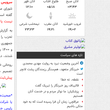
اذان صبح
طلوع آفتاب
اذان ظهر
سرویس 
۱۲:۱۰
۰۵:۱۸
۰۳:۴۳
شورای مر
گفته اس
نیست یا 
غروب خورشید
اذان مغرب
نیمه‌شب شرعی
۲۳:۲۳
۱۹:۲۱
۱۹:۰۲
به گزارش
تحزب را 
و 
تازه های سیاست
شدند، در
آخرین وضعیت نبرد به روایت مهدی محمدی
روحانی خط
خبرنگار متعهد، هم‌سنگر رزمندگان پشت لانچر
تصمیم 
است
پیش‌ثبت‌ن
نقطه، ته خط!
قالیباف روز خبرنگار را تبریک گفت
پزشکیان: ما نوکر مردم و در خدمت آنان
*صحبت‌ها
هستیم
یا شرکت 
عراقچی: زمان آن فرا رسیده است که به خود
متکی باشیم
رئیس جمه