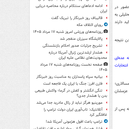
ادامه ادعاهای سنتکام درباره محاصره دریایی
ضور در
ایران
حلیلی به
قالیباف روز خبرنگار را تبریک گفت
 تأکید دارند
رویای ائتلاف مکه
روزنامه‌های ورزشی امروز ‌شنبه ۱۷ مرداد ۱۴۰۵
پالایشگاه سیزران منفجر شد
ن نتیجه
تشریح جزئیات صدور احکام بازنشستگی
هشدار ارشدترین ژنرال آمریکا درباره
 عده‌ای
محدودیت‌های نظامی علیه ایران
صفحه نخست روزنامه‌های شنبه ۱۷ مرداد
نتخابات
۱۴۰۵
بیانیه سپاه پاسداران به مناسبت روز خبرنگار
سالاری؛
فارن افرز: جنگ با ایران یک فاجعه است
و عزمشان
تنگی انگشتر و کفش در گرما؛ واکنش طبیعی
بدن یا هشدار جدی؟
مورینیو هرگز نباید از رئال مادرید جدا می‌شد
ه پس از
آتلانتیک: تاب‌آوری ایران دولت ترامپ را
غافلگیر کرد
ترامپ باعث افول هژمونی آمریکا شد!
فشار هم‌زمان گرانی مواد اولیه و افت تقاضا بر