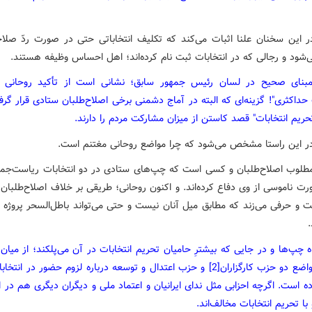
ر این سخنان علنا اثبات می‌کند که تکلیف انتخاباتی حتی در صورت ردّ صل
‌شود و رجالی که در انتخابات ثبت نام کرده‌اند؛ اهل احساس وظیفه هستند.
بنای صحیح در لسان رئیس جمهور سابق؛ نشانی است از تأکید روحانی ب
داکثری"! گزینه‌ای که البته در آماج دشمنی برخی اصلاح‌طلبان ستادی قرار گرفت
حریم انتخابات" قصد کاستن از میزان مشارکت مردم را دارند.
در این راستا مشخص می‌شود که چرا مواضع روحانی مغتنم است.
 بصورت ناموسی از وی دفاع کرده‌اند. و اکنون روحانی؛ طریقی بر خلاف اصلاح‌طلبا
 و حرفی می‌زند که مطابق میل آنان نیست و حتی می‌تواند باطل‌السحر پروژه خ
.
ه چپ‌ها و در جایی که بیشترِ حامیان تحریم انتخابات در آن می‌پلکند؛ از میان 
تاکنون مواضع دو حزب کارگزاران[2] و حزب اعتدال و توسعه درباره لزوم حضور در ان
ه است. اگرچه احزابی مثل ندای ایرانیان و اعتماد ملی و دیگران دیگری هم در 
ا تحریم انتخابات مخالف‌اند.