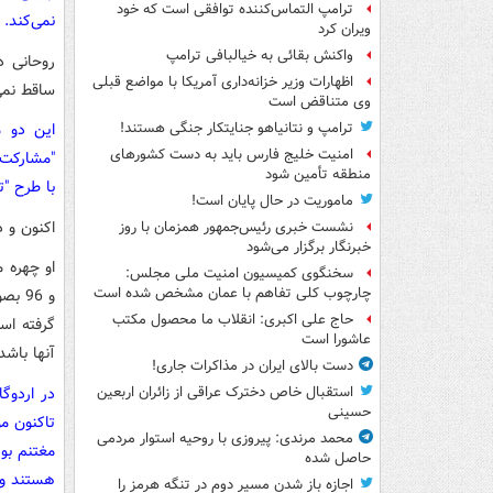
ترامپ التماس‌کننده توافقی است که خود
نمی‌کند.
ویران کرد
واکنش بقائی به خیالبافی ترامپ
روحانی د
اظهارات وزیر خزانه‌داری آمریکا با مواضع قبلی
ساقط نمی
وی متناقض است
این دو م
ترامپ و نتانیاهو جنایتکار جنگی هستند!
امنیت خلیج فارس باید به دست کشورهای
"مشارکت ح
منطقه تأمین شود
با طرح "ت
ماموریت در حال پایان است!
اکنون و 
نشست خبری رئیس‌جمهور همزمان با روز
خبرنگار برگزار می‌شود
سخنگوی کمیسیون امنیت ملی مجلس:
چارچوب کلی تفاهم با عمان مشخص شده است
و 96
حاج علی اکبری: انقلاب ما محصول مکتب
گرفته است
عاشورا است
آنها باشد
دست بالای ایران در مذاکرات جاری!
در اردوگا
استقبال خاص دخترک عراقی از زائران اربعین
حسینی
محمد مرندی: پیروزی با روحیه استوار مردمی
مغتنم بود
حاصل شده
هستند و ب
اجازه باز شدن مسیر دوم در تنگه هرمز را