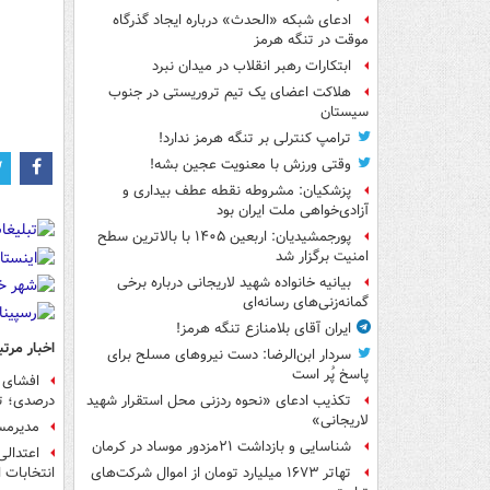
ادعای شبکه «الحدث» درباره ایجاد گذرگاه
موقت در تنگه هرمز
ابتکارات رهبر انقلاب در میدان نبرد
هلاکت اعضای یک تیم تروریستی در جنوب
سیستان
ترامپ کنترلی بر تنگه هرمز ندارد!
وقتی ورزش با معنویت عجین بشه!
پزشکیان: مشروطه نقطه عطف بیداری و
آزادی‌خواهی ملت ایران بود
پورجمشیدیان: اربعین ۱۴۰۵ با بالاترین سطح
امنیت برگزار شد
بیانیه خانواده شهید لاریجانی درباره برخی
گمانه‌زنی‌های رسانه‌ای
ایران آقای بلامنازع تنگه هرمز!
اخبار مرتب
سردار ابن‌الرضا: دست نیروهای مسلح برای
پاسخ پُر است
درصدی؛ تس
تکذیب ادعای «نحوه ردزنی محل استقرار شهید
لاریجانی»
مدیرمس
شناسایی و بازداشت ۲۱مزدور موساد در کرمان
اعتدالی
انتخابات 
تهاتر ۱۶۷۳ میلیارد تومان از اموال شرکت‌های