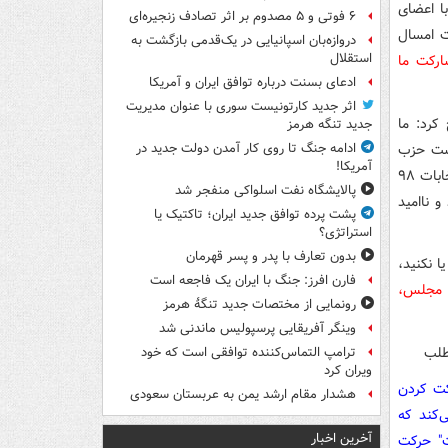
ا اعضای
۶ فوتی و ۵ مصدوم بر اثر تصادف زنجیره‌ای
ت امسال
دروازه‌بان اسپانیایی در یک‌قدمی بازگشت به
استقلال
ارکت ما
ادعای بسنت درباره توافق ایران و آمریکا
اثر جدید کارتونیست سوری با عنوان مدیریت
کرد: ما
جدید تنگه هرمز
نست حزب
ادامه جنگ تا روی کار آمدن دولت جدید در
آمریکا!
جمهوری اسلامی را تشکیل دهد که بسیار مؤثر بود. باید این خط را ادامه داد. پس از انتخابات ۹۸
پالایشگاه نفت اسلواکی منفجر شد
و ناامید
پشت پرده توافق جدید ایران؛ تاکتیک یا
استراتژی؟
بدون تعارف با پدر و پسر قهرمان
ا نکنید،
فارن افرز: جنگ با ایران یک فاجعه است
 مجلس،
رونمایی از مختصات جدید تنگۀ هرمز
وینگر آفریقایی پرسپولیس ماندنی شد
ترامپ التماس‌کننده توافقی است که خود
ویران کرد
کت کردن
هشدار مقام ارشد یمن به عربستان سعودی
‌کند که
آخرین اخبار
ت" حرکت