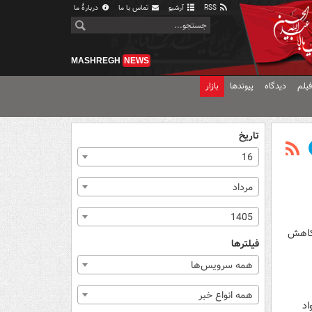
RSS
آرشیو
تماس با ما
دربارهٔ ما
MASHREGH
NEWS
یلم
دیدگاه
پیوندها
بازار
تاریخ
16
مرداد
1405
 کاهش
فیلترها
همه سرویس‌ها
همه انواع خبر
اد