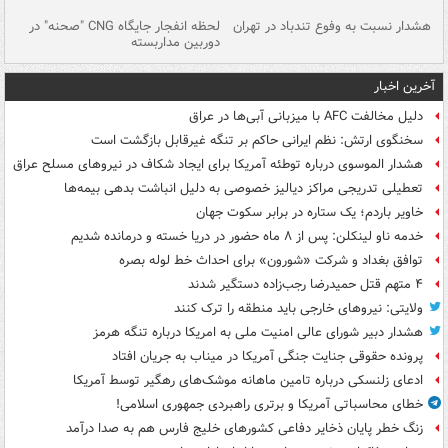
ای
هشدار نسبت به وفوع تندباد در تهران
لحظه انفجار جایگاه CNG "صحنه" در
دس
دوربین مداربسته
ات
آخرین اخبار
دلیل مخالفت AFC با میزبانی آبی‌ها در عراق
سخنگوی ارتش: نظم ایرانی حاکم بر تنگه غیرقابل بازگشت است
هشدار الموسوی درباره توطئه آمریکا برای ایجاد شکاف در نیروهای مسلح عراق
تعطیلی تدریجی مراکز دیالیز خصوصی به دلیل انباشت بدهی بیمه‌ها
خاویر باردم؛ یک ستاره در برابر سکوت جهان
خدمه ناو لینکلن: پس از ۸ ماه حضور در دریا خسته و درمانده‌ شدیم
توافق بغداد و شرکت «شورون» برای احداث خط لوله بصره
۴ متهم قتل حمیدرضا رجب‌زاده دستگیر شدند
ولایتی: نیروهای خارجی باید منطقه را ترک کنند
هشدار دبیر شورای عالی امنیت ملی به امریکا درباره تنگه هرمز
پرونده حقوقی جنایت جنگی آمریکا در میناب به جریان افتاد
ادعای زلنسکی درباره تامین ماهانه موشک‌های رهگیر توسط آمریکا
خطای محاسباتی آمریکا و برتری راهبردی جمهوری اسلامی!
زنگ خطر پایان ذخایر دفاعی کشورهای خلیج فارس هم به صدا درآمد