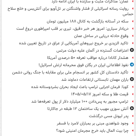
عمان: مذاکرات مثبت و سازنده با ایران ادامه دارد
روایت رسانه اسرائیلی از فشار واشنگتن بر تل‌آویو برای آتش‌بس و خلع سلاح
حماس
سکه در آستانه بازگشت به کانال ۱۸۸ میلیون تومان
دریادار سیاری: امروز هر خبر دقیق، تیری بر قلب امپراطوری دروغ است
وقوع حادثه دریایی در ساحل عمان
تاکید الزیدی بر خروج نیروهای آمریکایی از عراق در تاریخ تعیین شده
اعتراضات گسترده در آلمان علیه دولت مرتس
هشدار کانادا درباره عواقب تعرفه ۵۰ درصدی آمریکا
نفوذ اطلاعاتی ایران در یگان فوق محرمانه ارتش اسرائیل!
تأکید دادستان کل کشور بر انسجام ملی برای مقابله با جنگ روانی دشمن
باران مهمان تابستانی ارتفاعات دماوند شد
کوبا: فرمان اجرایی ترامپ باعث ایجاد بحران بشردوستانه شده
قیمت طلا و سکه امروز ۱۴۰۵/۰۵/۱۷
ترامپ مجبور به پس‌دادن ۱۰۰ میلیارد دلار از پول تعرفه‌ها شد
آتش سوزی مهیب یک ساختمان ۱۲ طبقه در جاکارتا
پدر لیونل مسی درگذشت
وجود شواهدی مبنی بر بمباران لامرد با فسفر
چرا بیت المال باید خرج مجرمان امنیتی شود؟