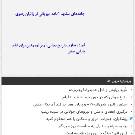
جاده‌های مشهد آماده میزبانی از زائران رضوی
آماده سازی ضریح نورانی امیرالمومنین برای ایام
پایانی صفر
پربازدیدترین ها
تأیید ربایش و قتل حمیدرضا رجب‌زاده
مداح جوانی که در خون خود غلطید +فیلم
استقرار انبوه «دی‌اف‑۱۷» و پایان عصر پدافند آمریکا +عکس
درگیری اعضای داعش و نیروهای جولانی در سیده زینب
پزشکیان: جنایات امروز واشنگتن را هم محکوم کنید
بیانیه سپاه پاسداران به مناسبت روز خبرنگار
فارن افرز: جنگ با ایران یک فاجعه است