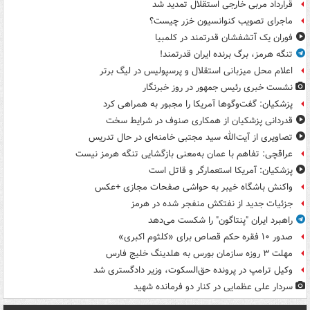
قرارداد مربی خارجی استقلال تمدید شد
ماجرای تصویب کنوانسیون خزر چیست؟
فوران یک آتشفشان قدرتمند در کلمبیا
تنگه هرمز، برگ برنده ایران قدرتمند!
اعلام محل میزبانی استقلال و پرسپولیس در لیگ برتر
نشست خبری رئیس جمهور در روز خبرنگار
پزشکیان: گفت‌وگوها آمریکا را مجبور به همراهی کرد
قدردانی پزشکیان از همکاری صنوف در شرایط سخت
تصاویری از آیت‌الله سید مجتبی خامنه‌ای در حال تدریس
عراقچی: تفاهم با عمان به‌معنی بازگشایی تنگه هرمز نیست
پزشکیان: آمریکا استعمارگر و قاتل است
واکنش باشگاه خیبر به حواشی صفحات مجازی +عکس
جزئیات جدید از نفتکش منفجر شده در هرمز
راهبرد ایران "پنتاگون" را شکست می‌دهد
صدور ۱۰ فقره حکم قصاص برای «کلثوم اکبری»
مهلت ۳ روزه سازمان بورس به هلدینگ خلیج فارس
وکیل ترامپ در پرونده حق‌السکوت، وزیر دادگستری شد
سردار علی عظمایی در کنار دو فرمانده شهید