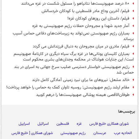
۸۰ درصد صهیونیست‌ها نتانیاهو را مسئول شکست در غزه می‌دانند
فیلم/ آخرین وداع مادر فلسطینی با کودکان خردسالش
فیلم/ داستان این روزهای کودکان غزه!
آمار جدید شهدا و مجروحان حملات رژیم صهیونیستی به غزه
بمباران رژیم صهیونستی نمی‌تواند به زیرساخت‌های دفاعی حماس آسیب
برساند
فیلم/ مادری در میان مجروحان به دنبال فرزندانش می گردد
بمباران ⁧کلیسای یونانی‌ها⁩ در غزه برگ سیاه دیگری در کارنامۀ صهیونیسم
است/ این جنایات هولناک در محکمه وجدان‌های بشری محکوم است
رژیم صهیونیستی خواستار دسترسی صلیب سرخ جهانی به اسرای در بند
حماس شد
خالد مشعل: نیروهای ما برای نبرد زمینی آمادگی کامل دارند
مقام ارشد رژیم صهیونیستی: روسیه تاوان کمک به حماس را خواهد پرداخت!
طوفان‌الاقصی هیمنه پوشالی صهیونیست‌ها را درهم کوبید
برچسب‌ها
شورای همکاری خلیج فارس
غزه
فلسطین
اسرائیل
اسراییل
اتحادیه عرب
عربستان
رژیم صهیونیستی
شورای همکاری [ خلیج فارس