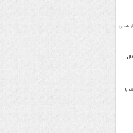
 از همین
قال
ه با