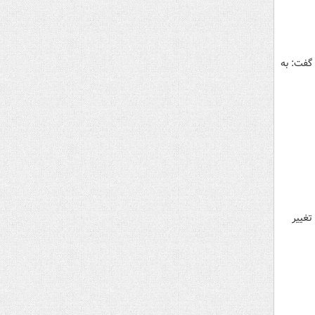
گفت: به
تغییر