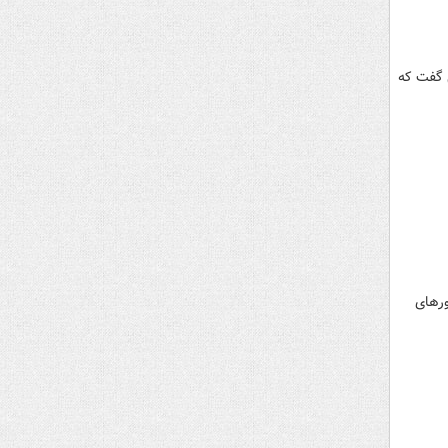
ل گفت که
رهای