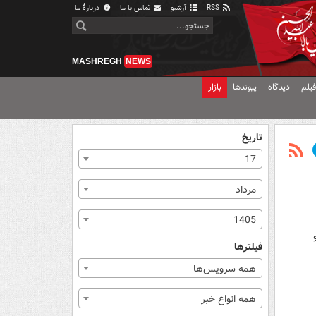
RSS
آرشیو
تماس با ما
دربارهٔ ما
MASHREGH
NEWS
یلم
دیدگاه
پیوندها
بازار
تاریخ
17
مرداد
1405
فیلترها
همه سرویس‌ها
همه انواع خبر