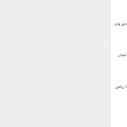
دی وارد
 صادر
ا ریاض