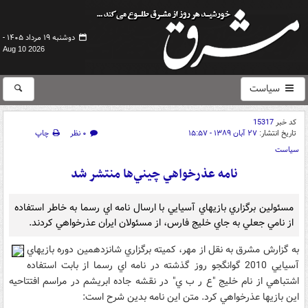
دوشنبه ۱۹ مرداد ۱۴۰۵ -
Aug 10 2026
سیاست
کد خبر
15317
تاریخ انتشار:
۲۷ آبان ۱۳۸۹ - ۱۵:۵۷
۰ نظر
چاپ
سیاست
نامه عذرخواهي چيني‌ها منتشر شد
مسئولين برگزاري بازيهاي آسيايي با ارسال نامه اي رسما به خاطر استفاده
از نامي جعلي به جاي خليج فارس، از مسئولان ايران عذرخواهي کردند.
به گزارش مشرق به نقل از مهر، کميته برگزاري شانزدهمين دوره بازيهاي
آسيايي 2010 گوانگجو روز گذشته در نامه اي رسما از بابت استفاده
اشتباهي از نام خليج "ع ر ب ي" در نقشه جاده ابريشم در مراسم افتتاحيه
اين بازيها عذرخواهي کرد. متن اين نامه بدين شرح است: