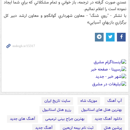
عمدي صورت گرفته در ترجمه، باز خواني و تمام مشکلاتي که براي شما ايجاد
نموده است را اعلام نمائيم.
با تشکر - "روي شنگ" - معاون شهرداري گوانگجو و معاون ارشد دبير کل
برگزاري بازيهاي آسيايي»
آپ آهنگ
موزیک شاه
سایت تاریخ ایران
بهترین هتل های استانبول
رزرو هتل استانبول
دانلود آهنگ جدید
بهترین جراح بینی ترمیمی
آهنگ های جدید
پرشین هتل
ثبت نام بیمه اربعین
آهنگ جدید