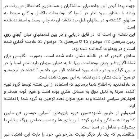
جهت پيدا کردن اين جاده براي تماشاگران و همانطوري که انتظار مي رفت در
رابطه با مناطق مورد نظر در آسيا که توضيحات ناکامل و کلي مربوط به
سالهاي گذشته و در سالهاي قبل بود نقشه اي به چاپ رسيد و استفاده شده
است.
اين نقشه اي است که در قايق دريايي و در بين قسمتهاي ميان آبهاي روي
زمين سرفصل 12، موضوع 15 تا سرفصل 12 موضوع 55 علامت گذاري شده
است و در ويدئو ما گنجانده شده بود.
مناطق کليدي که در نقشه نشان داده شده است، بصورت انگليسي براي
تماشاگران غير چيني بوده است زيرا ما به عنوان ميزبان بايد تمام آسيا را در
بر مي گرفتيم و در برنامه مورد استفاده قرار مي داديم. "اشتباه در ترجمه و
توضيح" باعث نشان دادن نقشه به اين صورت شده است.
ما علاقمنديم به اطلاع شما برسانيم که استفاده از اين نقشه توسط گروه تهيه
کننده صرفا به دليل ذوق به مسائل هنري بوده است و هيچ گونه هدف و
اظهارنظر سياسي نداشته و به هيچ عنوان قصد توهين به گروه شما را نداشته
ايم.
اميدوارم از طريق شانزدهمين دوره بازي‌هاي آسيايي دوستي في مابين
کشورها هميشگي و ابدي گردد. اين بازي ها رهنمون صلحي بزرگ و توام با
پيشرفت و تعامل در آسيا است.
علاقمنديم که يک بار ديگر نهايت عذرخواهي خود را بابت اين اشتباه غير