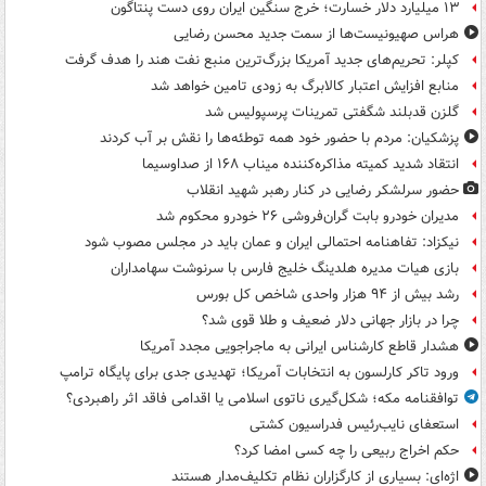
۱۳ میلیارد دلار خسارت؛ خرج سنگین ایران روی دست پنتاگون
هراس صهیونیست‌ها از سمت جدید محسن رضایی
کپلر: تحریم‌های جدید آمریکا بزرگ‌ترین منبع نفت هند را هدف گرفت
منابع افزایش اعتبار کالابرگ به زودی تامین خواهد شد
گلزن قدبلند شگفتی تمرینات پرسپولیس شد
پزشکیان: مردم با حضور خود همه توطئه‌ها را نقش بر آب کردند
انتقاد شدید کمیته مذاکره‌کننده میناب ۱۶۸ از صداوسیما
حضور سرلشکر رضایی در کنار رهبر شهید انقلاب
مدیران خودرو بابت گران‌فروشی ۲۶ خودرو محکوم شد
نیکزاد: تفاهنامه احتمالی ایران و عمان باید در مجلس مصوب شود
بازی هیات مدیره هلدینگ خلیج فارس با سرنوشت سهامداران
رشد بیش از ۹۴ هزار واحدی شاخص کل بورس
چرا در بازار جهانی دلار ضعیف و طلا قوی شد؟
هشدار قاطع کارشناس ایرانی به ماجراجویی مجدد آمریکا
ورود تاکر کارلسون به انتخابات آمریکا؛ تهدیدی جدی برای پایگاه ترامپ
توافقنامه مکه؛ شکل‌گیری ناتوی اسلامی یا اقدامی فاقد اثر راهبردی؟
استعفای نایب‌رئیس فدراسیون کشتی
حکم اخراج ربیعی را چه کسی امضا کرد؟
اژه‌ای: بسیاری از کارگزاران نظام تکلیف‌مدار هستند