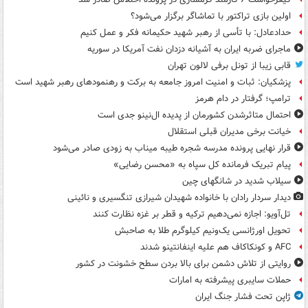
اولین بازی تراکتور با تماشاگر برگزار می‌شود؟
حدادعادل: با تأسی از رهبر شهید حکیمانه فکر و عمل کنیم
ماجرای ضربه ایران به آشیانه دزدان نفت آمریکا در سوریه
قابی زیبا از تونل برفی لالون تهران
پزشکیان: ثبات و امنیت امروز جامعه به برکت و رهنمودهای رهبر شهید است
ترامپ؛ گرفتار در دام هرمز
احتمال متاثرشدن کشورمان از پدیده ال‌نینو جدی است
خیانت برخی مدیران قبلی استقلال
قرار نهایی پرونده مدرسه شجره طیبه میناب به زودی صادر می‌شود
پیام تبریک فرمانده کل سپاه به «محسن رضایی»
سیلاب شدید در شانگهای چین
دیدار سردار رادان با خانواده‌ شهیدان شیرازی تنگسیری و نائینی
تل‌آویو: اجازه نمی‌دهیم ترکیه و قطر بر غزه نظارت کنند
تحویل اورژانسی یک‌ونیم کیلوگرم طلا به صاحبش
AFC و کونکاکاف هم علیه اینفانتینو شدند
روایتی از تلاش دشمن برای بالا بردن سطح خشونت در کشور
حملات سایبری پیشرفته به امارات
ژاپن تحت فشار جنگ ایران