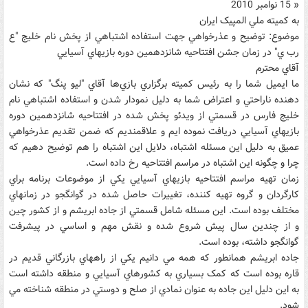
« 15 نوامبر 2010
به کميته ملي المپيک ايران
موضوع: توضيح و عذرخواهي جهت استفاده اشتباهي از پخش نام خليج "ع
رب ي" در زمان جشن افتتاحيه شانزدهمين دوره بازيهاي آسيايي
آقاي محترم
ما ايميل شما را به رئيس کميته برگزاري بازي‌ها آقاي "ليو پنگ" که نشان
دهنده ناراحتي و اعتراض شما به دليل نمودار شدن و استفاده اشتباهي نام
خليج فارس در قسمتي از ويدئو پخش شده در افتتاحيه شانزدهمين دوره
بازيهاي آسيايي دريافت نموده ايم و علاقمنديم که ضمن تقديم عذرخواهي
عميق به دليل اين مسئله اشتباه، دلايل اين اشتباه را هم توضيح دهيم که
چرا و چگونه اين اشتباه در مراسم افتتاحيه رخ داده است.
زمان تهيه مراسم افتتاحيه بازيهاي آسيايي يکي از موضوعات برنامه براي
کارگردان و گروه تهيه کننده، تغييرات حاصل شده در گوانگجو در زمانهاي
مختلف بوده است. اين مسئله شامل قسمتي از جاده ابريشم و از کشور چين
و از چندين سال پيش شروع شده و نقش مهم و اساسي در پيشرفت
گوانگجو داشته، بوده است.
جاده ابريشم همانطور که همه مي دانيم يکي از راههاي بازرگاني قديم در
قاره بوده است که کمک بسياري به کشورهاي آسيايي و منطقه داشته است
به اين دليل اين جاده به عنوان نمادي از صلح و دوستي در منطقه شناخته مي
شود.