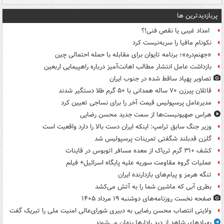
پربازدیدترین ها
امداد غیبی یا نقص فنی!؟
نکونام مافیا را سربه‌نیست کرد
«جهنم‌دره»؛ برنامه تایوان برای مقابله با حمله احتمالی چین
بازداشت عامل انتشار مطالب اهانت‌آمیز درباره راهپیمایی اربعین
تصاویر پهپاد ساقط شده در جنوب ایران
قاتلان پیرزن ۷۰ ساله همدانی با ۵۰ گرم طلا دستگیر شدند
مدیرعامل پرسپولیس قیمت آخر را برای نساجی تعیین کرد
هراس صهیونیست‌ها از سمت جدید محسن رضایی
وزیر جنگ سابق ترامپ: اینکه ایران دست بالا را دارد واقعیت است
گلزن قدبلند شگفتی تمرینات پرسپولیس شد
کشف ۳۱۰ گرم تریاک از معده مسافر اتوبوس در قاینات
عملیات گروه مقاومت سوریه علیه پایگاه اسرائیل+ فیلم
تنگه هرمز و پیام‌های بازدارنده ایران
بطری آبی که ماشین شما را به آتش می‌کشد
صفحه نخست روزنامه‌های دوشنبه ۱۹ مرداد ۱۴۰۵
ولایتی انتصاب محسن رضایی به دبیری شورای‌عالی امنیت ملی را تبریک گفت
پهپادهای شاهد از دید رادارها پنهان می‌شوند