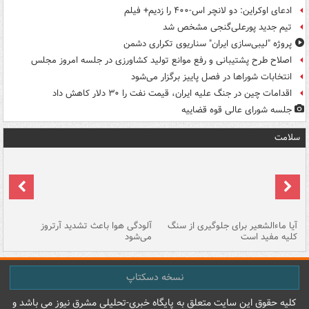
ادعای اوکراین: دو لانچر اس-۴۰۰ را زدیم+ فیلم
تیم جدید پورعلی‌گنجی مشخص شد
پروژه "لیبی‌سازی ایران" سناریوی تکراری دشمن
اصلاح طرح پشتیبانی و رفع موانع تولید کشاورزی در جلسه امروز مجلس
انتخابات شوراها در فصل پاییز برگزار می‌شود
اقدامات چین در جنگ علیه ایران، قیمت نفت را ۳۰ دلار کاهش داد
جلسه شورای عالی قوه قضاییه
سلامت
آیا ماءالشعیر برای جلوگیری از سنگ
آلودگی هوا باعث تشدید آرتروز
حذ
کلیه مفید است
می‌شود
کل
نسخه دسکتاپ
کليه حقوق اين سايت متعلق به پایگاه خبري-تحليلي مشرق نيوز می باشد و