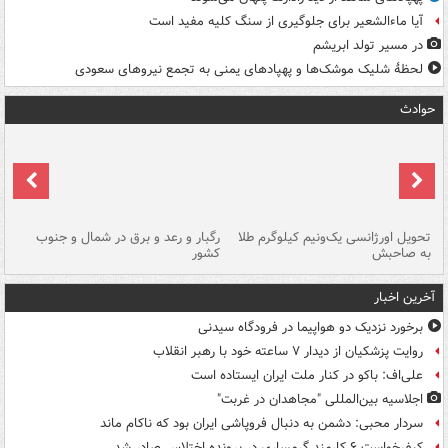
آیا ماءالشعیر برای جلوگیری از سنگ کلیه مفید است
در مسیر تولد ابریشم
لحظۀ شلیک موشک‌ها و پهپادهای یمنی به تجمع نیروهای سعودی
حوادث
ی
تحویل اورژانسی یک‌ونیم کیلوگرم طلا
رگبار و رعد و برق در شمال و جنوب
با
به صاحبش
کشور
اه
آخرین اخبار
برخورد نزدیک دو هواپیما در فرودگاه سیدنی
روایت پزشکیان از دیدار ۷ ساعته خود با رهبر انقلاب
علی‌اف: باکو در کنار ملت ایران ایستاده است
اجلاسیه بین‌المللی "مجاهدان در غربت"
سردار محبی: دشمن به دنبال فروپاشی ایران بود که ناکام ماند
کیفرخواست ۶ کارمند گرمساری در پرونده اختلاس صادر شد