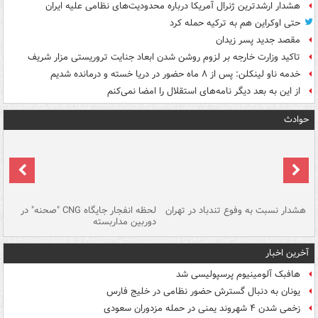
هشدار ارشدترین ژنرال آمریکا درباره محدودیت‌های نظامی علیه ایران
حتی اوکراین هم به ترکیه حمله کرد
مقصد جدید پسر زیدان
تاکید وزارت خارجه بر لزوم روشن شدن ابعاد جنایت تروریستی مزار شریف
خدمه ناو لینکلن: پس از ۸ ماه حضور در دریا خسته و درمانده‌ شدیم
از این به بعد دیگر نامه‌های استقلال را امضا نمی‌کنم
حوادث
ای
هشدار نسبت به وفوع تندباد در تهران
لحظه انفجار جایگاه CNG "صحنه" در
دس
دوربین مداربسته
ات
آخرین اخبار
هافبک آلومینیوم پرسپولیسی شد
یونان به دنبال گسترش حضور نظامی در خلیج فارس
زخمی شدن ۴ شهروند یمنی در حمله مزدوران سعودی