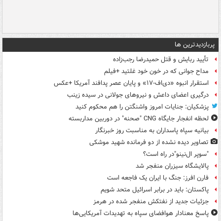
پربازدیدترین ها
تأیید ربایش و قتل حمیدرضا رجب‌زاده
مداح جوانی که در خون خود غلتید +فیلم
استقرار انبوه «دی‌اف‑۱۷» و پایان عصر پدافند آمریکا +عکس
درگیری اعضای داعش و نیروهای جولانی در سیده زینب
پزشکیان: جنایات امروز واشنگتن را هم محکوم کنید
لحظه انفجار جایگاه CNG "صحنه" در دوربین مداربسته
بیانیه سپاه پاسداران به مناسبت روز خبرنگار
تصاویر دیده‌ نشده از دو فرمانده شهید موشکی
"سوپر ال‌نینو"در راه است؟
پالایشگاه سیزران منفجر شد
فارن افرز: جنگ با ایران یک فاجعه است
پاکستان: باید در برابر اسرائیل متحد شویم
جزئیات جدید از نفتکش منفجر شده در هرمز
پاسخ معنادار هوافضای سپاه به تهدیدات آمریکایی‌ها