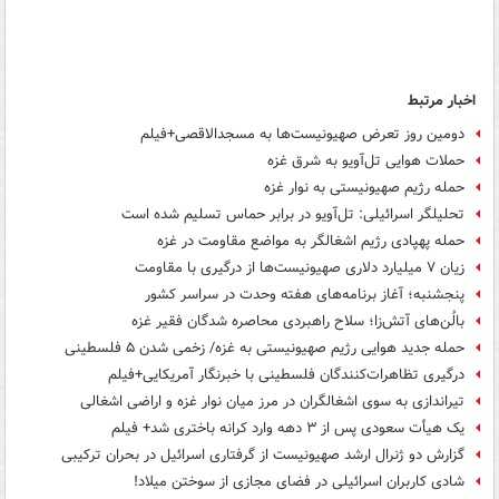
اخبار مرتبط
دومین روز تعرض صهیونیست‌ها به مسجدالاقصی+فیلم
حملات هوایی تل‌آویو به شرق غزه
حمله رژیم صهیونیستی به نوار غزه
تحلیلگر اسرائیلی: تل‌آویو در برابر حماس تسلیم شده است
حمله پهپادی رژیم اشغالگر به مواضع مقاومت در غزه
زیان ۷ میلیارد دلاری صهیونیست‌ها از درگیری با مقاومت
پنجشنبه؛ آغاز برنامه‌های هفته وحدت در سراسر کشور
بالُن‌های آتش‌زا؛ سلاح راهبردی محاصره شدگان فقیر غزه
حمله جدید هوایی رژیم صهیونیستی به غزه/ زخمی شدن ۵ فلسطینی
درگیری تظاهرات‌کنندگان فلسطینی با خبرنگار آمریکایی+فیلم
تیراندازی به سوی اشغالگران در مرز میان نوار غزه و اراضی اشغالی
یک هیأت سعودی پس از ۳ دهه وارد کرانه باختری شد+ فیلم
گزارش دو ژنرال ارشد صهیونیست از گرفتاری اسرائیل در بحران ترکیبی
شادی کاربران اسرائیلی در فضای مجازی از سوختن میلاد!