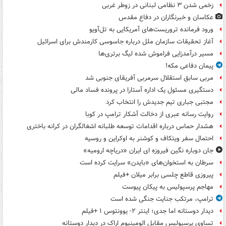
زخمی شدن ۳ نظامی لبنانی در زوطر غربی
عکاسان و خبرنگاران در دفاع مقدس
ورود فرمانده تروریست‌های آمریکایی به تل‌آویو
آغاز تحقیقات سازمان ملل درباره جاسوسی کارمندش برای اسرائیل
مسیر درآمدزایی فراموش شده لیگ برتری‌ها
پیمان دفاعی مکه!
مربی سابق استقلال سرمربی آفریقای جنوبی شد
دستگیری مسئول یک اداره آستارا در پرونده فساد مالی
مجتبی جباری تیم جدیدش را انتخاب کرد
روایت رسانه عبری از دخالت آشکار ترامپ در کوبا
هشدار حماس درباره اقدامات توسعه طلبانه اشغالگران در کرانه باختری
احتمال سفر ویتکاف و کوشنر به اوکراین و روسیه
جان دوباره نگین فیروزه ای ایران «دریاچه ارومیه»
سرطان به استخوان‌های «بایدن» سرایت کرده است
پیروزی قاطع چلسی برابر میلان +فیلم
مهاجم پرسپولیس به پیکان پیوست
ترامپ، مرتکب جنایت جنگی شده است
دیدار دوستانه اما جدی؛ اینتر ۲- یوونتوس ۱ +فیلم
تساوی پرسپولیس مقابل الومینیوم اراک در دیدار دوستانه