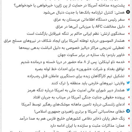
پشت‌پرده مداخله آمریکا در حمایت از یِن ژاپن؛ خیرخواهی یا خودخواهی؟
همتی: کنترل ترازنامه بانک‌ها با جدیت دنبال می‌شود
سفر رئیس دستگاه اطلاعاتی عربستان به عراق
دلیل مخالفت AFC با میزبانی آبی‌ها در عراق
سخنگوی ارتش: نظم ایرانی حاکم بر تنگه غیرقابل بازگشت است
هشدار الموسوی درباره توطئه آمریکا برای ایجاد شکاف در نیروهای مسلح عراق
تعطیلی تدریجی مراکز دیالیز خصوصی به دلیل انباشت بدهی بیمه‌ها
خاویر باردم؛ یک ستاره در برابر سکوت جهان
خدمه ناو لینکلن: پس از ۸ ماه حضور در دریا خسته و درمانده‌ شدیم
توافق بغداد و شرکت «شورون» برای احداث خط لوله بصره
تشکیل تیم کارآگاهان زبده برای دستگیری عاملان قتل رجب‌زاده
ولایتی: نیروهای خارجی باید منطقه را ترک کنند
هشدار دبیر شورای عالی امنیت ملی به امریکا درباره تنگه هرمز
پرونده حقوقی جنایت جنگی آمریکا در میناب به جریان افتاد
ادعای زلنسکی درباره تامین ماهانه موشک‌های رهگیر توسط آمریکا
خطای محاسباتی آمریکا و برتری راهبردی جمهوری اسلامی!
زنگ خطر پایان ذخایر دفاعی کشورهای خلیج فارس هم به صدا درآمد
عمان: مذاکرات مثبت و سازنده با ایران ادامه دارد