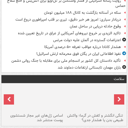
روایت رسانه اسرائیلی از فشار واشنگتن بر تل‌آویو برای آتش‌بس و خلع سلاح
حماس
سکه در آستانه بازگشت به کانال ۱۸۸ میلیون تومان
دریادار سیاری: امروز هر خبر دقیق، تیری بر قلب امپراطوری دروغ است
وقوع حادثه دریایی در ساحل عمان
تاکید الزیدی بر خروج نیروهای آمریکایی از عراق در تاریخ تعیین شده
اعتراضات گسترده در آلمان علیه دولت مرتس
هشدار کانادا درباره عواقب تعرفه ۵۰ درصدی آمریکا
نفوذ اطلاعاتی ایران در یگان فوق محرمانه ارتش اسرائیل!
تأکید دادستان کل کشور بر انسجام ملی برای مقابله با جنگ روانی دشمن
باران مهمان تابستانی ارتفاعات دماوند شد
سلامت
تنگی انگشتر و کفش در گرما؛ واکنش
اسامی ژل‌های غیر مجاز شستشوی
مر
طبیعی بدن یا هشدار جدی؟
پوست منتشر شد