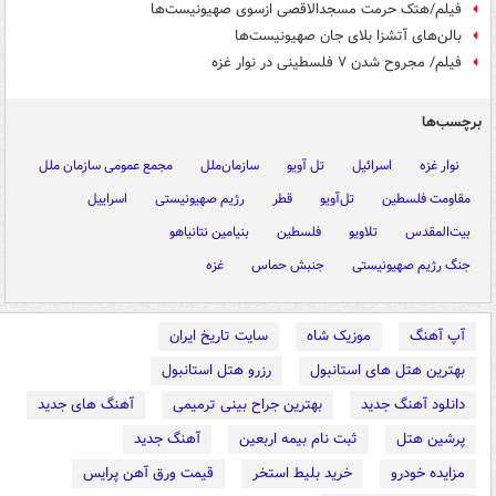
فیلم/هتک حرمت مسجدالاقصی ازسوی صهیونیست‌ها
بالن‌های آتشزا بلای جان صهیونیست‌ها
فیلم/ مجروح شدن ۷ فلسطینی در نوار غزه
برچسب‌ها
نوار غزه
اسرائیل
تل آویو
سازمان‌ملل
مجمع عمومی سازمان ملل
مقاومت فلسطین
تل‌آویو
قطر
رژیم صهیونیستی
اسراییل
بیت‌المقدس
تلاویو
فلسطین
بنیامین نتانیاهو
جنگ رژیم صهیونیستی
جنبش حماس
غزه
آپ آهنگ
موزیک شاه
سایت تاریخ ایران
بهترین هتل های استانبول
رزرو هتل استانبول
دانلود آهنگ جدید
بهترین جراح بینی ترمیمی
آهنگ های جدید
پرشین هتل
ثبت نام بیمه اربعین
آهنگ جدید
مزایده خودرو
خرید بلیط استخر
قیمت ورق آهن پرایس