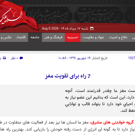
شنبه ۱۷ مرداد ۱۴۰۵ -
Aug 8 2026
ی
دفاع و امنیت
جهاد و مقاومت
حسینیه
فرهنگ و هنر
جامعه
اقتصاد
عکس و ف
152
تاریخ انتشار:
۱۹ شهریور ۱۳۹۱ - ۱۰:۵۸
۰ نظر
چ
7 راه برای تقویت مغز
ست مغز ما چقدر قدرتمند است، آنچه
ارد، اين است كه بدانيم اين عضو نياز به
احياي خود دارد تا بتواند قالب و توانايي
حفظ كند.
 گروه خواندنی های مشرق،
مغز ما انسان ها نیز بعد از فعالیت های متفاوت در ط
یاز دارد تا به گونه ای انرژی از دست رفته خودش را بازیابی کند. بهترین راه ه