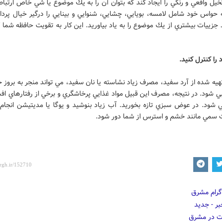
يل واقعي و رنگي را ايجاد كند كه بتوان آن را به يك موضوع يا شي خاص ارتباط 
حواس خود شامل لامسه، بويايي، چشايي، شنوايي و بينايي را درگير خيال پرداز
 جزييات بيشتري از يك موضوع را به ياد بياوريد. اين كار به تقويت حافظه شم
ا كنترل كنيد.
هيه شده از آرد سفيد، مصرف زياد نشاسته يا نان سفيد، مي تواند منجر به بروز
 شود. در نتيجه، مصرف اين قبيل مواد غذايي پرخاشگري و برخي از رفتارهاي افس
شود. در عوض سبزي تازه بخوريد. آب زياد بنوشيد و يوگا يا مديتيشن انجام 
سمي مانند خشم و استرس از شما دور شود.