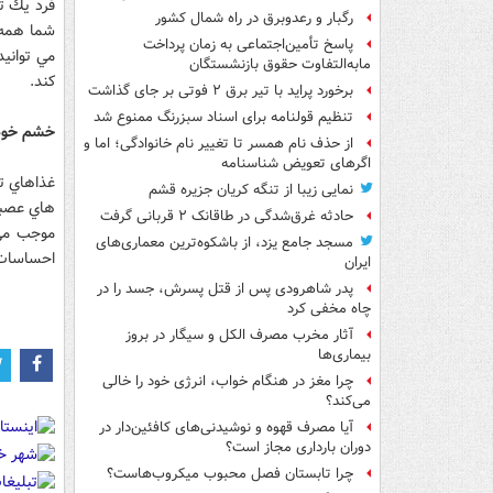
فرد يك تخ
رگبار و رعدوبرق در راه شمال کشور
شما همه 
پاسخ تأمین‌اجتماعی به زمان پرداخت
مي توانيد
مابه‌التفاوت حقوق بازنشستگان
كند.
برخورد پراید با تیر برق ۲ فوتی بر جای گذاشت
تنظیم قولنامه برای اسناد سبزرنگ ممنوع شد
خشم خود ر
از حذف نام همسر تا تغییر نام خانوادگی؛ اما و
اگرهای تعویض شناسنامه
غذاهاي ت
نمایی زیبا از تنگه کریان جزیره قشم
هاي عصبي
حادثه غرق‌شدگی در طاقانک ۲ قربانی گرفت
موجب مي 
مسجد جامع یزد، از باشکوه‌ترین معماری‌های
احساسات 
ایران
پدر شاهرودی پس از قتل پسرش، جسد را در
چاه مخفی کرد
آثار مخرب مصرف الکل و سیگار در بروز
بیماری‌ها
چرا مغز در هنگام خواب، انرژی خود را خالی
می‌کند؟
آیا مصرف قهوه و نوشیدنی‌های کافئین‌دار در
دوران بارداری مجاز است؟
چرا تابستان فصل محبوب میکروب‌هاست؟