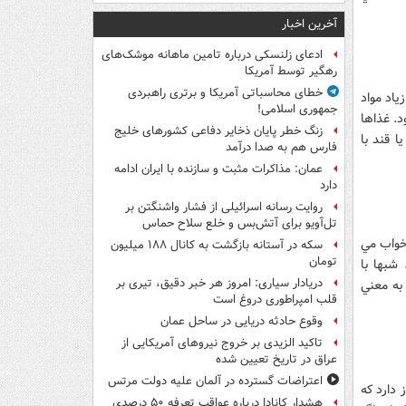
آخرین اخبار
ادعای زلنسکی درباره تامین ماهانه موشک‌های
رهگیر توسط آمریکا
خطای محاسباتی آمریکا و برتری راهبردی
اد مواد
جمهوری اسلامی!
. غذاها
زنگ خطر پایان ذخایر دفاعی کشورهای خلیج
 قند با
فارس هم به صدا درآمد
عمان: مذاکرات مثبت و سازنده با ایران ادامه
دارد
روایت رسانه اسرائیلی از فشار واشنگتن بر
تل‌آویو برای آتش‌بس و خلع سلاح حماس
خواب مي
سکه در آستانه بازگشت به کانال ۱۸۸ میلیون
تومان
شبها با
دریادار سیاری: امروز هر خبر دقیق، تیری بر
به معني
قلب امپراطوری دروغ است
وقوع حادثه دریایی در ساحل عمان
تاکید الزیدی بر خروج نیروهای آمریکایی از
عراق در تاریخ تعیین شده
اعتراضات گسترده در آلمان علیه دولت مرتس
 دارد كه
هشدار کانادا درباره عواقب تعرفه ۵۰ درصدی