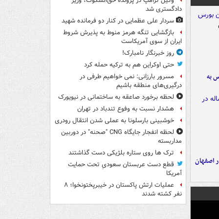
وکیل ترامپ در پرونده حق‌السکوت، وزیر
دادگستری شد
سردار علی عظمایی در کنار دو فرمانده شهید
بازگشایی تنگه هرمز منوط به پذیرش شروط
ایران از سوی آمریکاست
روز خبرنگار نامبارک!
حتی اوکراین هم به ترکیه حمله کرد
رس به
مسرور بارزانی: نمی خواهیم طرفی در
درگیری‌های منطقه باشیم
لحظه برخورد صاعقه به ساختمانی در نیویورک
هشدار نسبت به وفوع تندباد در تهران
خوشبینی بارسلونا به عملی شدن انتقال رودری
لحظه انفجار جایگاه CNG "صحنه" در دوربین
مداربسته
ترک ها روی ستاره بلژیکی دست گذاشتند
ده ۸ ساله در اصفهان
قطع دست عربستان سعودیِ تحت حمایت
آمریکا
عملیات ارتش پاکستان در خیبرپختونخوا؛ ۸
نفر کشته شدند