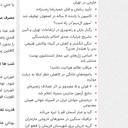
خارجی در تهران
يا حتي د
تأیید ربایش و قتل حمیدرضا رجب‌زاده
کامیون با راننده ۸ ساله در اصفهان توقیف شد
مصرف موا
"سوپر ال‌نینو"در راه است؟
رگبار باران و رعدوبرق در ارتفاعات تهران و البرز
قند غذا 
تشریح جزئیات صدور احکام بازنشستگی
قندي باع
را بدون 
تنگی انگشتر و کفش در گرما؛ واکنش طبیعی
بدن یا هشدار جدی؟
كافئين پر
اسامی ژل‌های غیر مجاز شستشوی پوست
منتشر شد
شب ها غ
مراقب علائم هپاتیت باشید!
باغچه‌های خانگی در کاهش خطر ابتلا به دیابت
خوردن غذ
موثرند
شود. توص
۶ فوتی و ۵ مصدوم بر اثر تصادف زنجیره‌ای
خوردن غذ
نتایج آزمون مدارس سمپاد اعلام شد
تقويت قو
درخشش جوانان ایران در المپیاد جهانی هوش
مصنوعی
قدرت تخي
گرد و غبار آسمان قم را تیره می‌کند
ترافیک سنگین در محورهای خروجی مازندران
يوناني ها
گربه جریان برق شهرستان فریمان را قطع کرد