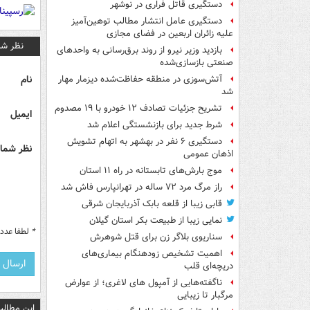
دستگیری قاتل فراری در نوشهر
دستگیری عامل انتشار مطالب توهین‌آمیز
علیه زائران اربعین در فضای مجازی
نظر شم
بازدید وزیر نیرو از روند برق‌رسانی به واحدهای
صنعتی بازسازی‌شده
نام
آتش‌سوزی در منطقه حفاظت‌شده دیزمار مهار
شد
تشریح جزئیات تصادف ۱۲ خودرو با ۱۹ مصدوم
ایمیل
شرط جدید برای بازنشستگی اعلام شد
دستگیری ۶ نفر در بهشهر به اتهام تشویش
نظر شما 
اذهان عمومی
موج بارش‌های تابستانه در راه ۱۱ استان
راز مرگ مرد ۷۲ ساله در تهرانپارس فاش شد
قابی زیبا از قلعه بابک آذربایجان شرقی
نمایی زیبا از طبیعت بکر استان گیلان
*
لطفا عدد م
سناریوی بلاگر زن برای قتل شوهرش
اهمیت تشخیص زودهنگام بیماری‌های
دریچه‌ای قلب
ناگفته‌هایی از آمپول های لاغری؛ از عوارض
مرگبار تا زیبایی
این مطالب