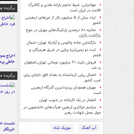
مهاجرانی: شرط تداوم یارانه نقدی و کالابرگ
برگزیده و
اقامت در ایران است
تردد بیش از ۵ میلیون زائر از مرزهای اربعینی
کشور
تخلیه ۸۰ درصدی پارکینگ‌های مهران در موج
بازگشت زائران
بازگشایی جاده چالوس و آزادراه تهران–شمال
ثبت دو زمین‌لرزه پیاپی در شرق هرمزگان و
اخراج بدون
قشم
خاطی پرس
فروش بلیت ۲۱ میلیون تومانی تهران_اصفهان
رد شد
اتصال ریلی کرمانشاه به بغداد افق تازه‌ای برای
برگزیده 
غرب کشور
مهران همچنان پرترددترین گذرگاه اربعینی
است
انفجار در یک کارخانه در جنوب تهران
مراسم عزاداری اربعینِ هیأت‌های دانشجویی در
جوار محل شهادت رهبر
نشست خبر
آپ آهنگ
موزیک شاه
خبرنگار