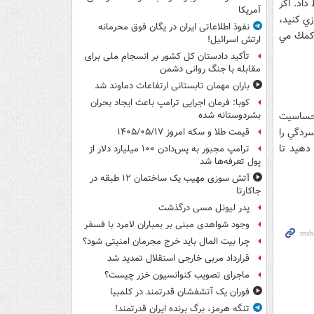
داد. اگر
آمریکا
ي كنيد،
نفوذ اطلاعاتی ایران در یگان فوق محرمانه
ا كمك مي
ارتش اسرائیل!
تأکید دادستان کل کشور بر انسجام ملی برای
مقابله با جنگ روانی دشمن
باران مهمان تابستانی ارتفاعات دماوند شد
کوبا: فرمان اجرایی ترامپ باعث ایجاد بحران
 حساسيت
بشردوستانه شده
ردگي را
قیمت طلا و سکه امروز ۱۴۰۵/۰۵/۱۷
دهيد تا
ترامپ مجبور به پس‌دادن ۱۰۰ میلیارد دلار از
پول تعرفه‌ها شد
آتش سوزی مهیب یک ساختمان ۱۲ طبقه در
جاکارتا
پدر لیونل مسی درگذشت
وجود شواهدی مبنی بر بمباران لامرد با فسفر
چرا بیت المال باید خرج مجرمان امنیتی شود؟
قرارداد مربی خارجی استقلال تمدید شد
ماجرای تصویب کنوانسیون خزر چیست؟
فوران یک آتشفشان قدرتمند در کلمبیا
تنگه هرمز، برگ برنده ایران قدرتمند!