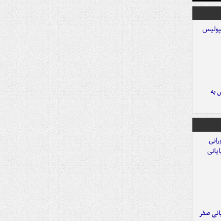
 به
یانی صفر