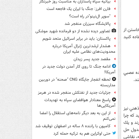
بیانیه سپاه پاسداران به مناسبت روز خبرنگار
فارن افرز: جنگ با ایران یک فاجعه است
"سوپر ال‌نینو"در راه است؟
پالایشگاه سیزران منفجر شد
خاستن از
تصاویر دیده‌ نشده از دو فرمانده شهید موشکی
اده کنید
پاکستان: باید در برابر اسرائیل متحد شویم
هشدار ارشدترین ژنرال آمریکا درباره
محدودیت‌های نظامی علیه ایران
مقصد جدید پسر زیدان
ادامه جنگ تا روی کار آمدن دولت جدید در
ده عصبي
آمریکا!
ند.
لحظه انفجار جایگاه CNG "صحنه" در دوربین
مداربسته
جزئیات جدید از نفتکش منفجر شده در هرمز
پاسخ معنادار هوافضای سپاه به تهدیدات
آمریکایی‌ها
هني نيز
از این به بعد دیگر نامه‌های استقلال را امضا
د كه چرا
نمی‌کنم
ند و يك
کامیون با راننده ۸ ساله در اصفهان توقیف شد
 جدول حل
حتی اوکراین هم به ترکیه حمله کرد
ه، نقاشي