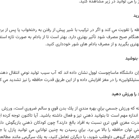
را می توانید در زیر مشاهده کنید.
ريد
ظه را تقويت مي كند و اگر در تركيب با شير پيش از رفتن به رختخواب يا پس از بر
نگام صبح مصرف شود تأثير بهتري دارد. بهتر است تا از بادام به صورت تازه استف
بهتری بگیرید و از مصرف بادام های شور خودداری کنید.
بنوشيد
ن دانشگاه ماساچوست لوول نشان داده اند كه آب سيب توليد نوعي انتقال دهن
تيلكولين» را در مغز افزايش داده و از اين طريق قدرت حافظه را نيز تشديد مي ك
را ورزش دهيد
ه كه ورزش جسمي براي بهره مندي از يك بدن قوي و سالم ضروري است، ورزش ذ
ندازه مهم است تا بتوانيد ذهني تيز و فعال داشته باشيد. آيا تاكنون توجه كرده اي
درت مغزي قوي تري نسبت به افراد بالغ دارند؟ چون كودكان ذهني بازيگوش دار
 توان حافظه را بالا مي برد. براي رسيدن به چنين توانايي مي توانيد پازل يا
كارهاي گروهي داوطلب شويد، با ديگران تعامل كنيد، به يك سرگرمي مانند مطالع