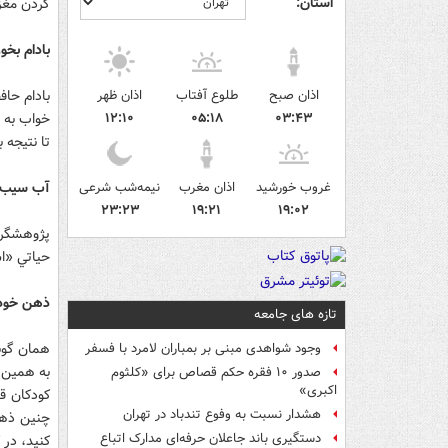
استان:
کردن مغز 
بادام بخو
اذان صبح
طلوع آفتاب
اذان ظهر
بادام حاف
۰۳:۴۳
۰۵:۱۸
۱۲:۱۰
خواب به ه
تا نتیجه 
غروب خورشید
اذان مغرب
نیمه‌شب شرعی
آب سيب 
۲۳:۲۳
۱۹:۲۱
۱۹:۰۲
پژوهشگرا
حياتي «اس
ذهن خود 
تازه های جامعه
همان گون
وجود شواهدی مبنی بر بمباران لامرد با فسفر
به همين ا
صدور ۱۰ فقره حکم قصاص برای «کلثوم
اکبری»
كودكان ق
هشدار نسبت به وفوع تندباد در تهران
چنين ذهني
دستگیری باند جاعلان حرفه‌ای مدارک اتباع
كنيد، در 