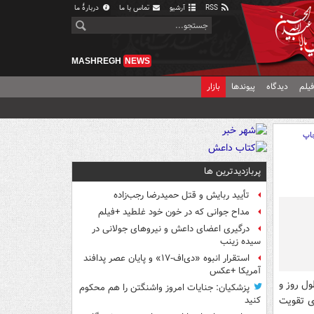
RSS
آرشیو
تماس با ما
دربارهٔ ما
MASHREGH
NEWS
یلم
دیدگاه
پیوندها
بازار
اپ
پربازدیدترین ها
تأیید ربایش و قتل حمیدرضا رجب‌زاده
مداح جوانی که در خون خود غلطید +فیلم
درگیری اعضای داعش و نیروهای جولانی در
سیده زینب
استقرار انبوه «دی‌اف‑۱۷» و پایان عصر پدافند
آمریکا +عکس
ول روز و
پزشکیان: جنایات امروز واشنگتن را هم محکوم
ای تقویت
کنید