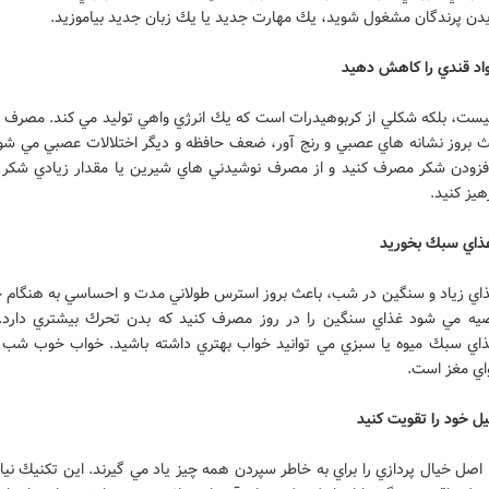
يدن پرندگان مشغول شويد، يك مهارت جديد يا يك زبان جديد بياموزيد.
د قندي را كاهش دهيد
نيست، بلكه شكلي از كربوهيدرات است كه يك انرژي واهي توليد مي كند. مصرف زي
ث بروز نشانه هاي عصبي و رنج آور، ضعف حافظه و ديگر اختلالات عصبي مي شود
افزودن شكر مصرف كنيد و از مصرف نوشيدني هاي شيرين يا مقدار زيادي شكر يا
هيز كنيد.
ذاي سبك بخوريد
اي زياد و سنگين در شب، باعث بروز استرس طولاني مدت و احساسي به هنگام 
يه مي شود غذاي سنگين را در روز مصرف كنيد كه بدن تحرك بيشتري دارد. 
اي سبك ميوه يا سبزي مي توانيد خواب بهتري داشته باشيد. خواب خوب شب 
اي مغز است.
ل خود را تقويت كنيد
 اصل خيال پردازي را براي به خاطر سپردن همه چيز ياد مي گيرند. اين تكنيك نياز