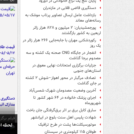
پایان تلخ یک نزاع خانوادگی در دورود
دستگیری قاضی قلابی در مازندران
بازداشت عامل ارسال تصاویر پرتاب موشک به
رسانه‌های معاند
پورجمشیدیان: ۲ میلیون و ۸۲۸ هزار زائر
اربعین به کشور بازگشتند
رکوردشکنی مهران با جابه‌جایی ۲۶۶ هزار زائر در
یک روز
قیمت طلا 
۰۵/۰۵/۱۷
انفجار در جایگاه CNG صحنه یک کشته و سه
مصدوم برجا گذاشت
جزئیات برگزاری امتحانات نهایی معوق در
استان‌های جنوبی
تصادف مرگبار در محور اهواز–شوش ۲ کشته
بر جای گذاشت
آخرین وضعیت مصدومان شهرک شمس‌آباد
اجرای پزشک خانواده در ۶۴ شهر کشور تا
دستگیری ب
شهریورماه
مدارک اتب
سارق کابل برق بر اثر برق‌گرفتگی جان باخت
شهادت پلیس اهل سنت بلوچ در ایرانشهر
فیلم برگزی
لحظه انفجار جایگاه
موتورسیکلت‌ها پشت درِ طرح ترافیک
طوفان ۱۱۵ کیلومتری در سیستان